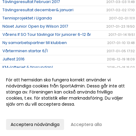
Tävlingsresultat Februari 2017
2017-03-03 11:49
Tävlingsresultat december& januari
2017-02-02 17:10
Tennisprojektet i Uganda
2017-02-01 11:11
Näset Junior Open by Wilson 2017
2017-01-23 19:50
Vårens If SO Tour tävlingar för juniorer 6-12 år
2017-01-14 19:51
Ny samarbetspartner till klubben
2017-01-10 13:48
Vårterminen startar 6/1
2017-01-05 17:32
Julfest 2016
2016-12-19 18:09
KM-lotteriet & tipsrundan!
2016-12-18 15:03
KM har startat
2016-12-18 13:31
För att hemsidan ska fungera korrekt använder vi
Lottning och Speltider för KM 2016
2016-12-15 11:15
nödvändiga cookies från SportAdmin. Dessa går inte att
Välbesökt föreläsning i idrottspsykologi
stänga av. Föreningen kan också använda frivilliga
2016-12-14 23:00
cookies, t.ex. för statistik eller marknadsföring. Du väljer
Damlaget får ladda om i division 2
2016-12-09 14:55
själv om du vill acceptera dessa.
Tävlingsresultat november
2016-12-03 21:33
Anpassa dina val
Vinst till Höllviken i Juniorligan
2016-11-20 21:46
Acceptera nödvändiga
Acceptera alla
Höllvikens Herrar tillbaka i Division 1!
2016-11-14 12:35
Hjälp Claes Göransson med ett fantastiskt
2016-11-10 13:27