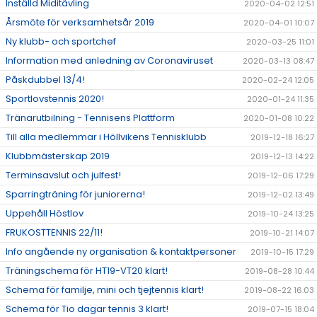
Inställd Miditävling
2020-04-02 12:51
Årsmöte för verksamhetsår 2019
2020-04-01 10:07
Ny klubb- och sportchef
2020-03-25 11:01
Information med anledning av Coronaviruset
2020-03-13 08:47
Påskdubbel 13/4!
2020-02-24 12:05
Sportlovstennis 2020!
2020-01-24 11:35
Tränarutbilning - Tennisens Plattform
2020-01-08 10:22
Till alla medlemmar i Höllvikens Tennisklubb
2019-12-18 16:27
Klubbmästerskap 2019
2019-12-13 14:22
Terminsavslut och julfest!
2019-12-06 17:29
Sparringträning för juniorerna!
2019-12-02 13:49
Uppehåll Höstlov
2019-10-24 13:25
FRUKOSTTENNIS 22/11!
2019-10-21 14:07
Info angående ny organisation & kontaktpersoner
2019-10-15 17:29
Träningschema för HT19-VT20 klart!
2019-08-28 10:44
Schema för familje, mini och tjejtennis klart!
2019-08-22 16:03
Schema för Tio dagar tennis 3 klart!
2019-07-15 18:04