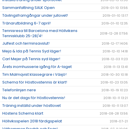
2019-02-13 13:36
Sammanfattning SALK Open
2019-01-10 13:56
Tävlingsframgångar under jullovet!
2019-01-10 13:17
Tränarutbildning 6-7 april!
2019-01-10 12:35
Tennisresa till Barcelona med Höllvikens
2018-12-28 07:56
Tennisklubb 25-28/4!
Julfest och terminsavslut!
2018-12-17 14:06
Meja & Ida på Tennis Syd läger!
2018-12-10 14:18
Carl Mejer på Tennis syd läger!
2018-12-03 11:23
Årets inomhusserie igång för A-laget
2018-11-13 13:41
Tim Malmqvist klassegrare i Växjö!
2018-10-30 10:18
Schema för Höstlovstennis är klart!
2018-10-23 13:05
Telefonlinjen nere
2018-10-19 10:23
Nu är det dags för Höstlovstennis!
2018-10-11 13:21
Träning inställd under höstlovet
2018-10-11 13:07
Höstens Schema klart
2018-08-28 13:56
Höllviksspelen 2018 färdigspelat
2018-07-21
Välkommen Fredrik och Ervin!