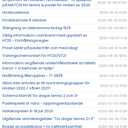
2020-10-08 07:00
på MATCHi för tennis & padel för resten av 2020
Höstlovstennis
2020-10-01 13:35
Föräldramöte 8 oktober
2020-09-29 10:36
Stängning av utebanorna tisdag 15/9
2020-09-09 08:17
Viktig information i samband med uppstart av
2020-09-07 17:41
HT20 - Förhållningsregler
Priset sänkt på padel från och med idag!
2020-09-01 13:38
Träningschema klart för HT20/VT21
2020-08-25 18:02
Information angående underhållsarbete av tältets
2020-08-14 21:49
banor + vi behöver er hjälp!
Nivåträning återupptas - 17-28/8
2020-08-14 21:47
Glöm inte anmäla er till nya träningsgrupper för
2020-07-21 11:50
Hösten 2020 / Våren 2021!
Schema klart till Tio dagar tennis 2 och 3!
2020-07-06 17:58
Padelspelet är nära - öppningserbjudande
2020-07-02 19:58
Höllviksspelen 6-18 juli 2020
2020-06-19 12:04
Utgående anmälningstider "Tio dagar tennis 2+3"
2020-06-16 17:38
Bygge av padelbana + ny caféverksamhet
2020-06-09 11:45