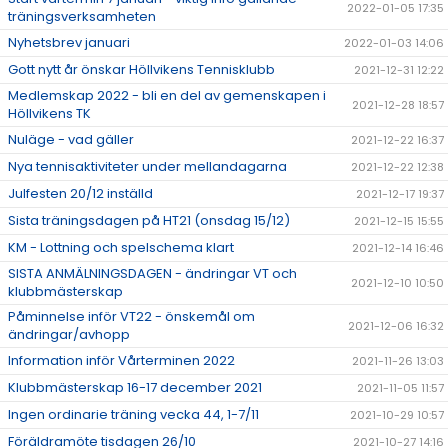
2022-01-05 17:35
träningsverksamheten
Nyhetsbrev januari
2022-01-03 14:06
Gott nytt år önskar Höllvikens Tennisklubb
2021-12-31 12:22
Medlemskap 2022 - bli en del av gemenskapen i
2021-12-28 18:57
Höllvikens TK
Nuläge - vad gäller
2021-12-22 16:37
Nya tennisaktiviteter under mellandagarna
2021-12-22 12:38
Julfesten 20/12 inställd
2021-12-17 19:37
Sista träningsdagen på HT21 (onsdag 15/12)
2021-12-15 15:55
KM - Lottning och spelschema klart
2021-12-14 16:46
SISTA ANMÄLNINGSDAGEN - ändringar VT och
2021-12-10 10:50
klubbmästerskap
Påminnelse inför VT22 - önskemål om
2021-12-06 16:32
ändringar/avhopp
Information inför Vårterminen 2022
2021-11-26 13:03
Klubbmästerskap 16-17 december 2021
2021-11-05 11:57
Ingen ordinarie träning vecka 44, 1-7/11
2021-10-29 10:57
Föräldramöte tisdagen 26/10
2021-10-27 14:16