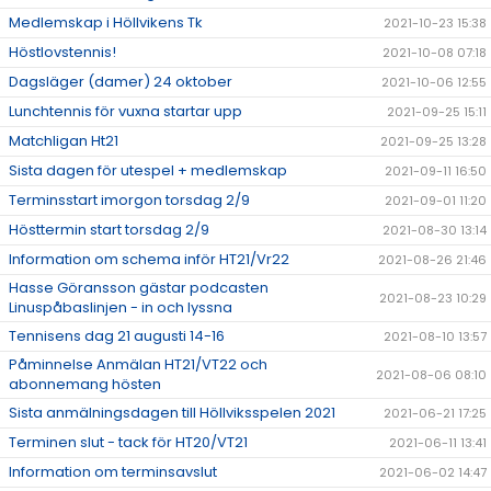
Medlemskap i Höllvikens Tk
2021-10-23 15:38
Höstlovstennis!
2021-10-08 07:18
Dagsläger (damer) 24 oktober
2021-10-06 12:55
Lunchtennis för vuxna startar upp
2021-09-25 15:11
Matchligan Ht21
2021-09-25 13:28
Sista dagen för utespel + medlemskap
2021-09-11 16:50
Terminsstart imorgon torsdag 2/9
2021-09-01 11:20
Hösttermin start torsdag 2/9
2021-08-30 13:14
Information om schema inför HT21/Vr22
2021-08-26 21:46
Hasse Göransson gästar podcasten
2021-08-23 10:29
Linuspåbaslinjen - in och lyssna
Tennisens dag 21 augusti 14-16
2021-08-10 13:57
Påminnelse Anmälan HT21/VT22 och
2021-08-06 08:10
abonnemang hösten
Sista anmälningsdagen till Höllviksspelen 2021
2021-06-21 17:25
Terminen slut - tack för HT20/VT21
2021-06-11 13:41
Information om terminsavslut
2021-06-02 14:47