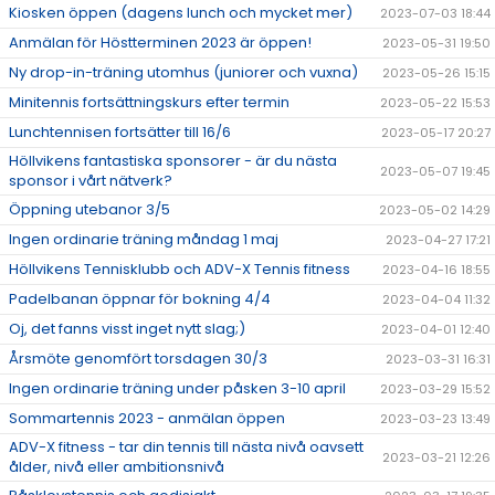
Kiosken öppen (dagens lunch och mycket mer)
2023-07-03 18:44
Anmälan för Höstterminen 2023 är öppen!
2023-05-31 19:50
Ny drop-in-träning utomhus (juniorer och vuxna)
2023-05-26 15:15
Minitennis fortsättningskurs efter termin
2023-05-22 15:53
Lunchtennisen fortsätter till 16/6
2023-05-17 20:27
Höllvikens fantastiska sponsorer - är du nästa
2023-05-07 19:45
sponsor i vårt nätverk?
Öppning utebanor 3/5
2023-05-02 14:29
Ingen ordinarie träning måndag 1 maj
2023-04-27 17:21
Höllvikens Tennisklubb och ADV-X Tennis fitness
2023-04-16 18:55
Padelbanan öppnar för bokning 4/4
2023-04-04 11:32
Oj, det fanns visst inget nytt slag;)
2023-04-01 12:40
Årsmöte genomfört torsdagen 30/3
2023-03-31 16:31
Ingen ordinarie träning under påsken 3-10 april
2023-03-29 15:52
Sommartennis 2023 - anmälan öppen
2023-03-23 13:49
ADV-X fitness - tar din tennis till nästa nivå oavsett
2023-03-21 12:26
ålder, nivå eller ambitionsnivå