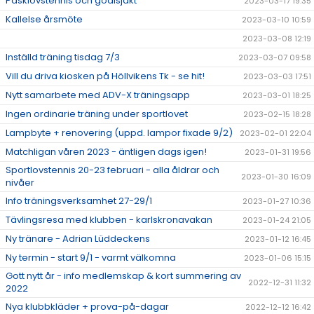
Påsklovstennis och godisjakt
2023-03-17 19:35
Kallelse årsmöte
2023-03-10 10:59
2023-03-08 12:19
Inställd träning tisdag 7/3
2023-03-07 09:58
Vill du driva kiosken på Höllvikens Tk - se hit!
2023-03-03 17:51
Nytt samarbete med ADV-X träningsapp
2023-03-01 18:25
Ingen ordinarie träning under sportlovet
2023-02-15 18:28
Lampbyte + renovering (uppd. lampor fixade 9/2)
2023-02-01 22:04
Matchligan våren 2023 - äntligen dags igen!
2023-01-31 19:56
Sportlovstennis 20-23 februari - alla åldrar och
2023-01-30 16:09
nivåer
Info träningsverksamhet 27-29/1
2023-01-27 10:36
Tävlingsresa med klubben - karlskronavakan
2023-01-24 21:05
Ny tränare - Adrian Lüddeckens
2023-01-12 16:45
Ny termin - start 9/1 - varmt välkomna
2023-01-06 15:15
Gott nytt år - info medlemskap & kort summering av
2022-12-31 11:32
2022
Nya klubbkläder + prova-på-dagar
2022-12-12 16:42