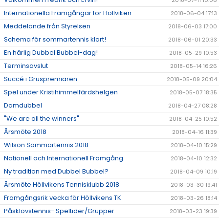
2018-07-11 10:06
Internationella Framgångar för Höllviken
2018-06-04 17:13
Meddelande från Styrelsen
2018-06-03 17:00
Schema för sommartennis klart!
2018-06-01 20:33
En härlig Dubbel Bubbel-dag!
2018-05-29 10:53
Terminsavslut
2018-05-14 16:26
Succé i Gruspremiären
2018-05-09 20:04
Spel under Kristihimmelfärdshelgen
2018-05-07 18:35
Damdubbel
2018-04-27 08:28
"We are all the winners"
2018-04-25 10:52
Årsmöte 2018
2018-04-16 11:39
Wilson Sommartennis 2018
2018-04-10 15:29
Nationell och Internationell Framgång
2018-04-10 12:32
Ny tradition med Dubbel Bubbel?
2018-04-09 10:19
Årsmöte Höllvikens Tennisklubb 2018
2018-03-30 19:41
Framgångsrik vecka för Höllvikens TK
2018-03-26 18:14
Påsklovstennis- Speltider/Grupper
2018-03-23 19:39