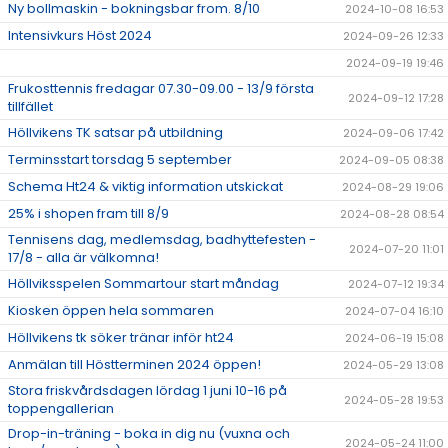
Ny bollmaskin - bokningsbar from. 8/10
2024-10-08 16:53
Intensivkurs Höst 2024
2024-09-26 12:33
2024-09-19 19:46
Frukosttennis fredagar 07.30-09.00 - 13/9 första
2024-09-12 17:28
tillfället
Höllvikens TK satsar på utbildning
2024-09-06 17:42
Terminsstart torsdag 5 september
2024-09-05 08:38
Schema Ht24 & viktig information utskickat
2024-08-29 19:06
25% i shopen fram till 8/9
2024-08-28 08:54
Tennisens dag, medlemsdag, badhyttefesten -
2024-07-20 11:01
17/8 - alla är välkomna!
Höllviksspelen Sommartour start måndag
2024-07-12 19:34
Kiosken öppen hela sommaren
2024-07-04 16:10
Höllvikens tk söker tränar inför ht24
2024-06-19 15:08
Anmälan till Höstterminen 2024 öppen!
2024-05-29 13:08
Stora friskvårdsdagen lördag 1 juni 10-16 på
2024-05-28 19:53
toppengallerian
Drop-in-träning - boka in dig nu (vuxna och
2024-05-24 11:00