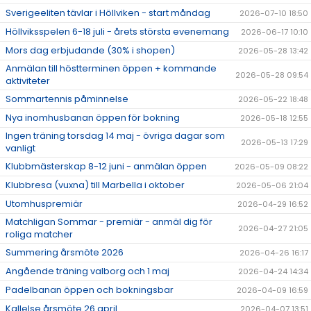
DOKUMENT
Sverigeeliten tävlar i Höllviken - start måndag
2026-07-10 18:50
Höllviksspelen 6-18 juli - årets största evenemang
2026-06-17 10:10
ÖPETTIDER SOMMAR
Mors dag erbjudande (30% i shopen)
2026-05-28 13:42
Anmälan till höstterminen öppen + kommande
2026-05-28 09:54
aktiviteter
Sommartennis påminnelse
2026-05-22 18:48
Nya inomhusbanan öppen för bokning
2026-05-18 12:55
Ingen träning torsdag 14 maj - övriga dagar som
2026-05-13 17:29
vanligt
Klubbmästerskap 8-12 juni - anmälan öppen
2026-05-09 08:22
Klubbresa (vuxna) till Marbella i oktober
2026-05-06 21:04
Utomhuspremiär
2026-04-29 16:52
Matchligan Sommar - premiär - anmäl dig för
2026-04-27 21:05
roliga matcher
Summering årsmöte 2026
2026-04-26 16:17
Angående träning valborg och 1 maj
2026-04-24 14:34
Padelbanan öppen och bokningsbar
2026-04-09 16:59
Kallelse årsmöte 26 april
2026-04-07 13:51