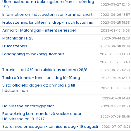
Utomhusbanorna bokningsbara fram till söndag
2023-09-27 12:40
1/10
Information om höstlovstennisen kommer snart
2023-09-26 13:57
Frukosttennis, lunchtennis, drop-in och lovtennis
2023-09-25 18:55
Anmäl till Matchligan - internt seriespel
2023-09-18 16:05
Matchligan HT23
2023-09-14 12:28
Frukosttennis
2023-09-08 13:39
Förlängning av bokning utomhus
2023-09-08 13:08
2023-08-28 16:40
Terminsstart 4/9 och utskick av schema 28/8
2023-08-25 16:53
Testa på tennis - tennisens dag lör 19aug
2023-08-18 12:50
Sista officiella dagen att anmäla sig till
2023-08-05 15:10
höstterminen
2023-07-31 14:48
Höllviksspelen färdigspelat
2023-07-22 16:53
Banbokning kommande två veckor under
2023-07-09 16:49
Höllviksspelen 10-22/7
Stora medlemsdagen - tennisens dag - 19 augusti
2023-07-07 16:21