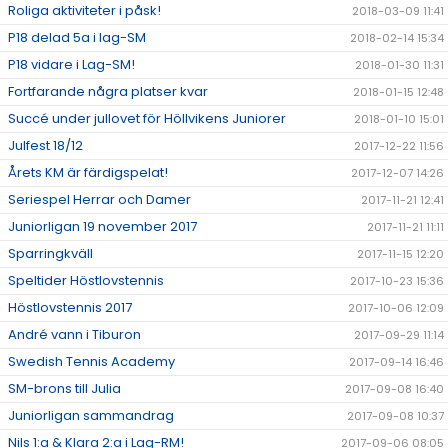
Roliga aktiviteter i påsk!
2018-03-09 11:41
P18 delad 5a i lag-SM
2018-02-14 15:34
P18 vidare i Lag-SM!
2018-01-30 11:31
Fortfarande några platser kvar
2018-01-15 12:48
Succé under jullovet för Höllvikens Juniorer
2018-01-10 15:01
Julfest 18/12
2017-12-22 11:56
Årets KM är färdigspelat!
2017-12-07 14:26
Seriespel Herrar och Damer
2017-11-21 12:41
Juniorligan 19 november 2017
2017-11-21 11:11
Sparringkväll
2017-11-15 12:20
Speltider Höstlovstennis
2017-10-23 15:36
Höstlovstennis 2017
2017-10-06 12:09
André vann i Tiburon
2017-09-29 11:14
Swedish Tennis Academy
2017-09-14 16:46
SM-brons till Julia
2017-09-08 16:40
Juniorligan sammandrag
2017-09-08 10:37
Nils 1:a & Klara 2:a i Lag-RM!
2017-09-06 08:05