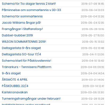
Schema för Tio dagar tennis 2 klart!
2019-07-08 18:45
Påminnelse om sommartennis v.30-33
2019-06-14 13:03
Schema för sommartennis
2019-06-04 13:26
Jacob Williams ångar på!
2019-06-04 12:35
Framgångar i Staffanstorp!
2019-05-29 13:16
Dubbel-bubbel 2019
2019-05-27 15:00
WILSON SOMMARTENNIS 2019!
2019-05-15 13:32
Deltagarlista 9-års slaget
2019-05-02 13:48
Deltagarlista SO-tour 17/4
2019-04-11 12:06
Schema klart för Påsklovstennis!
2019-04-10 13:42
Tränarkurs - Tennisens Plattform
2019-04-09 09:16
9-års slaget
2019-04-04 14:04
ÅRSMÖTE 4 APRIL
2019-03-21 14:06
PÅSKDUBBEL 22/4
2019-03-14 12:41
Karlskronavakan
2019-03-06 13:30
Turneringsframgångar under februari!
2019-02-28 13:28
Inställd träning under sportlovet