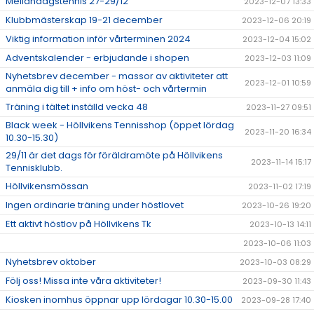
Mellandagstennis 27-29/12
2023-12-07 13:33
Klubbmästerskap 19-21 december
2023-12-06 20:19
Viktig information inför vårterminen 2024
2023-12-04 15:02
Adventskalender - erbjudande i shopen
2023-12-03 11:09
Nyhetsbrev december - massor av aktiviteter att
2023-12-01 10:59
anmäla dig till + info om höst- och vårtermin
Träning i tältet inställd vecka 48
2023-11-27 09:51
Black week - Höllvikens Tennisshop (öppet lördag
2023-11-20 16:34
10.30-15.30)
29/11 är det dags för föräldramöte på Höllvikens
2023-11-14 15:17
Tennisklubb.
Höllvikensmössan
2023-11-02 17:19
Ingen ordinarie träning under höstlovet
2023-10-26 19:20
Ett aktivt höstlov på Höllvikens Tk
2023-10-13 14:11
2023-10-06 11:03
Nyhetsbrev oktober
2023-10-03 08:29
Följ oss! Missa inte våra aktiviteter!
2023-09-30 11:43
Kiosken inomhus öppnar upp lördagar 10.30-15.00
2023-09-28 17:40