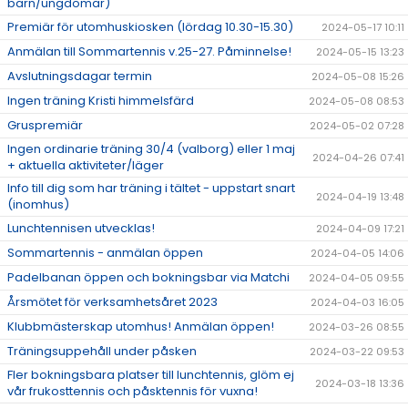
barn/ungdomar)
Premiär för utomhuskiosken (lördag 10.30-15.30)
2024-05-17 10:11
Anmälan till Sommartennis v.25-27. Påminnelse!
2024-05-15 13:23
Avslutningsdagar termin
2024-05-08 15:26
Ingen träning Kristi himmelsfärd
2024-05-08 08:53
Gruspremiär
2024-05-02 07:28
Ingen ordinarie träning 30/4 (valborg) eller 1 maj
2024-04-26 07:41
+ aktuella aktiviteter/läger
Info till dig som har träning i tältet - uppstart snart
2024-04-19 13:48
(inomhus)
Lunchtennisen utvecklas!
2024-04-09 17:21
Sommartennis - anmälan öppen
2024-04-05 14:06
Padelbanan öppen och bokningsbar via Matchi
2024-04-05 09:55
Årsmötet för verksamhetsåret 2023
2024-04-03 16:05
Klubbmästerskap utomhus! Anmälan öppen!
2024-03-26 08:55
Träningsuppehåll under påsken
2024-03-22 09:53
Fler bokningsbara platser till lunchtennis, glöm ej
2024-03-18 13:36
vår frukosttennis och påsktennis för vuxna!