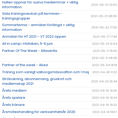
Hallen öppnar för vuxna medlemmar + viktig
2021-06-01 10:02
information
Sista träningsveckan på terminen -
2021-05-31 08:06
träningsgrupper
Sommartennis - anmälan förlängd + viktig
2021-05-22 17:26
information
Anmälan för HT 2021 – VT 2022 öppen
2021-05-17 17:49
All in camp i Höllviken, 5-6 juni
2021-05-14 12:04
Partner Of The Week - Altaverita
2021-05-11 16:59
2021-05-11 08:08
Partner of the week - Akea
2021-05-04 18:18
Träning som vanligt valborgsmässoafton och 1 maj
2021-04-28 11:22
Ströbokning, abonnemang, gruskort och
2021-04-22 16:44
medlemskap 2021
Årets medlem
2021-04-16 19:35
Årets spelare
2021-04-16 19:34
Årets tränare
2021-04-16 19:32
Årsmöteshandling för verksamhetsår 2020
2021-04-14 19:57