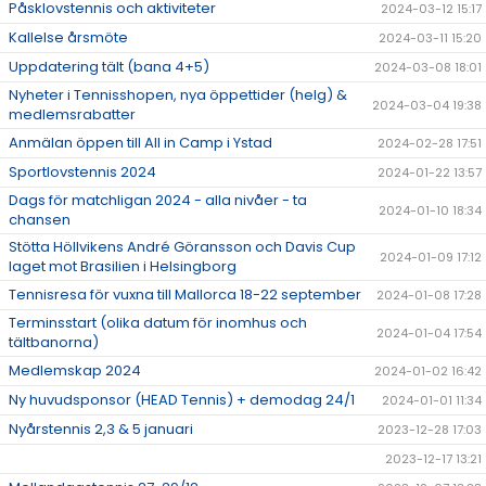
Påsklovstennis och aktiviteter
2024-03-12 15:17
Kallelse årsmöte
2024-03-11 15:20
Uppdatering tält (bana 4+5)
2024-03-08 18:01
Nyheter i Tennisshopen, nya öppettider (helg) &
2024-03-04 19:38
medlemsrabatter
Anmälan öppen till All in Camp i Ystad
2024-02-28 17:51
Sportlovstennis 2024
2024-01-22 13:57
Dags för matchligan 2024 - alla nivåer - ta
2024-01-10 18:34
chansen
Stötta Höllvikens André Göransson och Davis Cup
2024-01-09 17:12
laget mot Brasilien i Helsingborg
Tennisresa för vuxna till Mallorca 18-22 september
2024-01-08 17:28
Terminsstart (olika datum för inomhus och
2024-01-04 17:54
tältbanorna)
Medlemskap 2024
2024-01-02 16:42
Ny huvudsponsor (HEAD Tennis) + demodag 24/1
2024-01-01 11:34
Nyårstennis 2,3 & 5 januari
2023-12-28 17:03
2023-12-17 13:21