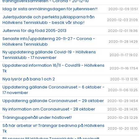
träningsverksamheten - Corona - 20-12-10
Idag är sista anmälningsdagen för jultennisen!!
2020-12-09 13:51
Julerbjudande och perfekta julklapparna från
2020-12-03 21:09
Höllvikens Tennisklubb - besök vår shop!
Jultennis för dig född 2005-2013
2020-12-01 19:36
Senaste info/uppdatering 20-11-27 - Corona -
2020-11-28 14:29
Höllvikens Tennisklubb
Ny uppdatering gällande Covid-19 - Höllvikens
2020-11-17 19:02
Tennisklubb - 17 november
Uppdaterad information 16/11 - Covid19 - Höllvikens
2020-11-16 17:54
Tk
Nya lysrör på bana 1 och 2
2020-11-13 12:16
Uppdatering gällande Coronaviruset – 6 oktober -
2020-11-06 13:25
17 november
Uppdatering gällande Coronaviruset – 29 oktober
2020-10-29 14:54
Ny information om Coronaviruset - 28 oktober
2020-10-28 14:35
Träningsuppehåll under höstlovet!
2020-10-23 12:29
Så här arbetar vi! Träningar bedrivna på Höllvikens
2020-10-20 13:10
Tk
Bli sponsor till Höllviken Tennisklubb - få spelpott