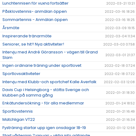
Lunchtennisen för vuxna fortsätter
2022-03-21 13:21
Påsklovstennis- anmälan öppen
2022-03-16 18:26
Sommartennis - Anmälan öppen
2022-03-16 18:25
Årsmöte
2022-03-09 19:15
Inspirerande tränarmöte
2022-03-04 11:34
Seniorer, se hit!! Nya aktiviteter!
2022-03-03 07:58
Intervju med André Göransson - vägen till Grand
2022-03-01 21:37
Slam
Ingen ordinarie träning under sportlovet
2022-02-18 07:24
Sportlovsaktiviteter
2022-02-18 07:22
Intervju med Klubb-och sportchef Kalle Averfalk
2022-02-03 12:08
Davis Cup i Helsingborg - stötta Sverige och
2022-01-31 18:30
klubben på samma gång
Enkätundersökning - för alla medlemmar
2022-01-24 18:52
Sportlovstennis
2022-01-21 16:49
Matchligan VT22
2022-01-21 16:34
Fysträning startar upp igen onsdagar 18-19
2022-01-12 12:58
Start vårtermin 7 januari - viktig info gällande