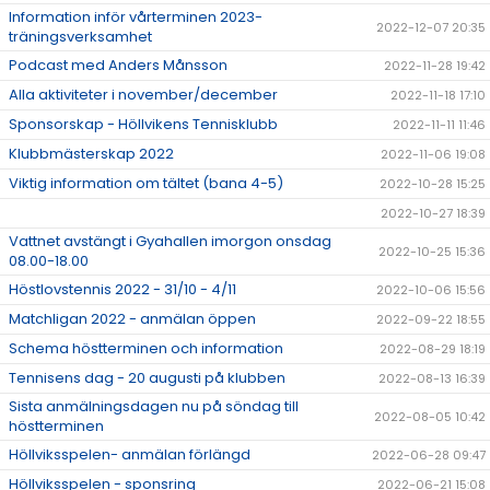
Information inför vårterminen 2023-
2022-12-07 20:35
träningsverksamhet
Podcast med Anders Månsson
2022-11-28 19:42
Alla aktiviteter i november/december
2022-11-18 17:10
Sponsorskap - Höllvikens Tennisklubb
2022-11-11 11:46
Klubbmästerskap 2022
2022-11-06 19:08
Viktig information om tältet (bana 4-5)
2022-10-28 15:25
2022-10-27 18:39
Vattnet avstängt i Gyahallen imorgon onsdag
2022-10-25 15:36
08.00-18.00
Höstlovstennis 2022 - 31/10 - 4/11
2022-10-06 15:56
Matchligan 2022 - anmälan öppen
2022-09-22 18:55
Schema höstterminen och information
2022-08-29 18:19
Tennisens dag - 20 augusti på klubben
2022-08-13 16:39
Sista anmälningsdagen nu på söndag till
2022-08-05 10:42
höstterminen
Höllviksspelen- anmälan förlängd
2022-06-28 09:47
Höllviksspelen - sponsring
2022-06-21 15:08