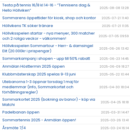
Testa på tennis 16/8 kl 14-16 - ”Tennisens dag &
2025-08-08 13:28
Hello Höllviken”
Sommarens öppettider för kiosk, shop och kontor
2025-07-21 11:40
Höllvikens TK söker tränare
2025-07-21 11:35
Höllviksspelen startar - nya menyer, 300 matcher
2025-07-05 09:59
och 2 roliga veckor - välkommen!
Höllviksspelen Sommartour - Herr- & damsingel
2025-06-26 13:42
Elit (20.000kr i prispengar)
Sommarkampanj i shopen - upp till 50% rabatt
2025-06-23 14:45
Anmälan Hösttermin 2025 öppen
2025-06-09 18:27
Klubbmästerskap 2025 spelas 9-13 juni
2025-05-22 10:44
Utebanorna 1-3 öppnar torsdag 1 maj för
medlemmar (info, Sommarkortet och
2025-04-30 18:04
förhållningsregler)
Sommarkortet 2025 (bokning av banor) - köp via
2025-04-25 18:18
Matchi
Padelbanan öppen
2025-03-31 14:47
Sommartennis 2025 - Anmälan öppen!
2025-03-26 13:41
Årsmöte 7/4
2025-03-24 16:14