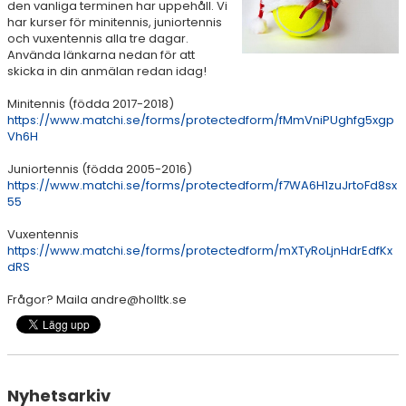
den vanliga terminen har uppehåll. Vi
AKTIVITETER & LÄGER
har kurser för minitennis, juniortennis
och vuxentennis alla tre dagar.
Använda länkarna nedan för att
SERIESPEL & TÄVLINGAR
skicka in din anmälan redan idag!
TENNISSHOP
Minitennis (födda 2017-2018)
https://www.matchi.se/forms/protectedform/fMmVniPUghfg5xgp
Vh6H
RACKET-STRÄNGNING
Juniortennis (födda 2005-2016)
PADEL
https://www.matchi.se/forms/protectedform/f7WA6H1zuJrtoFd8sx
55
GRUSBANORNA
Vuxentennis
https://www.matchi.se/forms/protectedform/mXTyRoLjnHdrEdfKx
SPONSORER & SAMARBETSPARTNERS
dRS
AKTUELLT/SOCIAL MEDIA
Frågor? Maila andre@holltk.se
KONTAKT & OM OSS
TRYGG TENNIS
Nyhetsarkiv