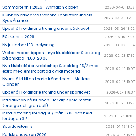
Sommartennis 2026 - Anmälan öppen
2026-04-01 13:38
Klubben prisad vid Svenska Tennisförbundets
2026-03-30 15:33
Syds Årsmöte
Uppehåll i ordinarie träning under påsklovet
2026-03-26 13:02
Påsktennis 2026
2026-03-10 13:05
Ny justerbar LED-belysning
2026-03-02 19:04
Webbshopen öppen - nya klubbkläder & testdag
2026-02-23 17:30
på onsdag 14.00-20.00
Nya klubbkläder, webbshop & testdag 25/2 med
2026-02-19 19:07
extra medlemsrabatt på övrigt material
Nyanställd till ordinarie tränarteam - Matteus
2026-02-18 19:07
Olander
Uppehåll i ordinarie träning under sportlovet
2026-02-11 18:37
Introduktion på klubben - lär dig spela match
2026-01-29 19:22
(orange och grön boll)
Inställd träning fredag 30/1 från 16.00 och hela
2026-01-28 16:06
lördagen 31/1
Sportlovstennis
2026-01-19 13:04
Karlskronavakan 2026
2026-01-15 13:33