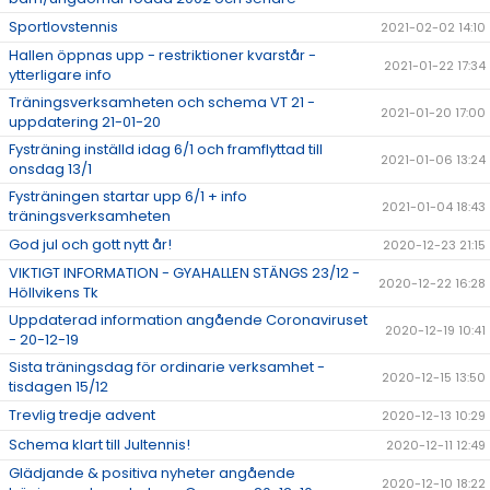
Sportlovstennis
2021-02-02 14:10
Hallen öppnas upp - restriktioner kvarstår -
2021-01-22 17:34
ytterligare info
Träningsverksamheten och schema VT 21 -
2021-01-20 17:00
uppdatering 21-01-20
Fysträning inställd idag 6/1 och framflyttad till
2021-01-06 13:24
onsdag 13/1
Fysträningen startar upp 6/1 + info
2021-01-04 18:43
träningsverksamheten
God jul och gott nytt år!
2020-12-23 21:15
VIKTIGT INFORMATION - GYAHALLEN STÄNGS 23/12 -
2020-12-22 16:28
Höllvikens Tk
Uppdaterad information angående Coronaviruset
2020-12-19 10:41
- 20-12-19
Sista träningsdag för ordinarie verksamhet -
2020-12-15 13:50
tisdagen 15/12
Trevlig tredje advent
2020-12-13 10:29
Schema klart till Jultennis!
2020-12-11 12:49
Glädjande & positiva nyheter angående
2020-12-10 18:22