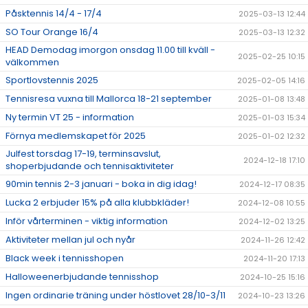
Påsktennis 14/4 - 17/4
2025-03-13 12:44
SO Tour Orange 16/4
2025-03-13 12:32
HEAD Demodag imorgon onsdag 11.00 till kväll -
2025-02-25 10:15
välkommen
Sportlovstennis 2025
2025-02-05 14:16
Tennisresa vuxna till Mallorca 18-21 september
2025-01-08 13:48
Ny termin VT 25 - information
2025-01-03 15:34
Förnya medlemskapet för 2025
2025-01-02 12:32
Julfest torsdag 17-19, terminsavslut,
2024-12-18 17:10
shoperbjudande och tennisaktiviteter
90min tennis 2-3 januari - boka in dig idag!
2024-12-17 08:35
Lucka 2 erbjuder 15% på alla klubbkläder!
2024-12-08 10:55
Inför vårterminen - viktig information
2024-12-02 13:25
Aktiviteter mellan jul och nyår
2024-11-26 12:42
Black week i tennisshopen
2024-11-20 17:13
Halloweenerbjudande tennisshop
2024-10-25 15:16
Ingen ordinarie träning under höstlovet 28/10-3/11
2024-10-23 13:26