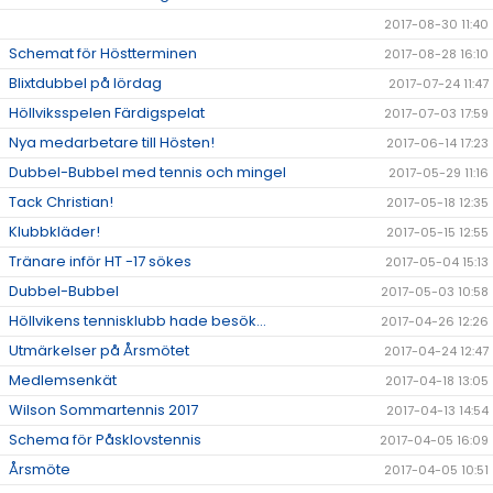
2017-08-30 11:40
Schemat för Höstterminen
2017-08-28 16:10
Blixtdubbel på lördag
2017-07-24 11:47
Höllviksspelen Färdigspelat
2017-07-03 17:59
Nya medarbetare till Hösten!
2017-06-14 17:23
Dubbel-Bubbel med tennis och mingel
2017-05-29 11:16
Tack Christian!
2017-05-18 12:35
Klubbkläder!
2017-05-15 12:55
Tränare inför HT -17 sökes
2017-05-04 15:13
Dubbel-Bubbel
2017-05-03 10:58
Höllvikens tennisklubb hade besök...
2017-04-26 12:26
Utmärkelser på Årsmötet
2017-04-24 12:47
Medlemsenkät
2017-04-18 13:05
Wilson Sommartennis 2017
2017-04-13 14:54
Schema för Påsklovstennis
2017-04-05 16:09
Årsmöte
2017-04-05 10:51