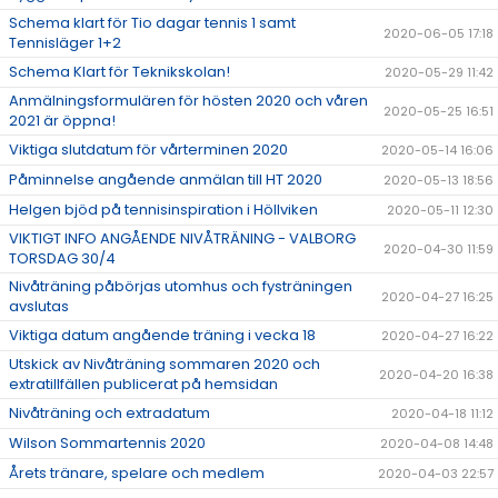
Schema klart för Tio dagar tennis 1 samt
2020-06-05 17:18
Tennisläger 1+2
Schema Klart för Teknikskolan!
2020-05-29 11:42
Anmälningsformulären för hösten 2020 och våren
2020-05-25 16:51
2021 är öppna!
Viktiga slutdatum för vårterminen 2020
2020-05-14 16:06
Påminnelse angående anmälan till HT 2020
2020-05-13 18:56
Helgen bjöd på tennisinspiration i Höllviken
2020-05-11 12:30
VIKTIGT INFO ANGÅENDE NIVÅTRÄNING - VALBORG
2020-04-30 11:59
TORSDAG 30/4
Nivåträning påbörjas utomhus och fysträningen
2020-04-27 16:25
avslutas
Viktiga datum angående träning i vecka 18
2020-04-27 16:22
Utskick av Nivåträning sommaren 2020 och
2020-04-20 16:38
extratillfällen publicerat på hemsidan
Nivåträning och extradatum
2020-04-18 11:12
Wilson Sommartennis 2020
2020-04-08 14:48
Årets tränare, spelare och medlem
2020-04-03 22:57