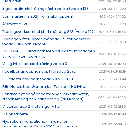
Glad påsk
2021-04-02 16:53
Ingen ordinarie träning nästa vecka (vecka 13)
2021-03-28 17:28
Sommartennis 2021 - anmälan öppen!
2021-03-18 14:32
Årsmöte 2021
2021-03-15 12:23
Träningsverksamhet start måndag 8/3 (vecka 10)
2021-03-07 16:53
Träningen återupptas måndag 8/3 för personer
2021-03-05 16:01
födda 2002 och senare
VIKTIG INFO - Verksamheten pausas till måndagen
2021-03-01 21:55
8 mars - ytterligare info
Viktig info - pausad träning vecka 9
2021-03-01 15:09
Padelbanan öppnas upp! Torsdag 25/2
2021-02-25 16:19
SO miditour för barn födda 2012 & 2013
2021-02-24 14:44
Elite Hotels Next Generation Zonspel i Höllviken
2021-02-21 13:23
Senaste nytt angående träningsverksamheten,
2021-02-20 12:56
abonnemang och banbokning (20 februari)
Vi startar upp 2 matchligor VT 21
2021-02-12 21:30
Visionsarbete
2021-02-10 10:44
Nya rekommendationer finns nu för
2021-02-05 14:10
barn/ungdomar födda 2002 och senare