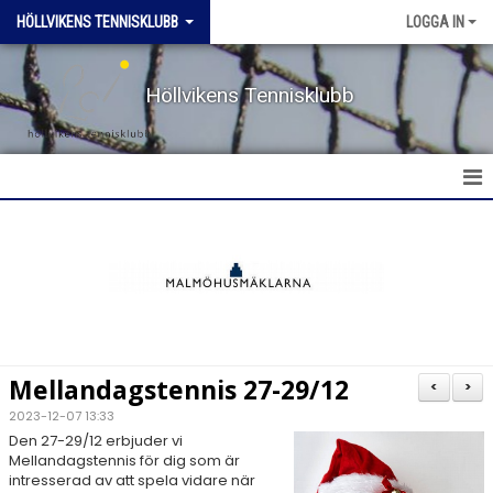
HÖLLVIKENS TENNISKLUBB
LOGGA IN
Höllvikens Tennisklubb
HEM
NYHETER
BOKA BANA
Mellandagstennis 27-29/12
<
>
TERMINSTRÄNING HT & VT
2023-12-07 13:33
Den 27-29/12 erbjuder vi
Mellandagstennis för dig som är
TRÄNING SOMMAR
intresserad av att spela vidare när