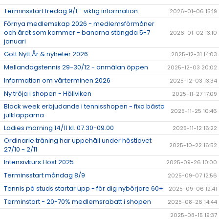
Terminsstart fredag 9/1 - viktig information
2026-01-06 15:19
Förnya medlemskap 2026 - medlemsförmåner
och året som kommer - banorna stängda 5-7
2026-01-02 13:10
januari
Gott Nytt År & nyheter 2026
2025-12-31 14:03
Mellandagstennis 29-30/12 - anmälan öppen
2025-12-03 20:02
Information om vårterminen 2026
2025-12-03 13:34
Ny tröja i shopen - Höllviken
2025-11-27 17:09
Black week erbjudande i tennisshopen - fixa bästa
2025-11-25 10:46
julklapparna
Ladies morning 14/11 kl. 07.30-09.00
2025-11-12 16:22
Ordinarie träning har uppehåll under höstlovet
2025-10-22 16:52
27/10 - 2/11
Intensivkurs Höst 2025
2025-09-26 10:00
Terminsstart måndag 8/9
2025-09-07 12:56
Tennis på studs startar upp - för dig nybörjare 60+
2025-09-06 12:41
Terminstart - 20-70% medlemsrabatt i shopen
2025-08-26 14:44
2025-08-15 19:37