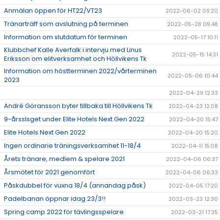
Anmälan öppen för HT22/VT23
2022-06-02 09:20
Tränarträff som avslutning på terminen
2022-05-28 09:48
Information om slutdatum för terminen
2022-05-17 10:11
Klubbchef Kalle Averfalk i intervju med Linus
2022-05-15 14:31
Eriksson om elitverksamhet och Höllvikens Tk
Information om höstterminen 2022/vårterminen
2022-05-06 10:44
2023
2022-04-29 12:33
André Göransson byter tillbaka till Höllvikens Tk
2022-04-23 12:08
9-årsslsget under Elite Hotels Next Gen 2022
2022-04-20 15:47
Elite Hotels Next Gen 2022
2022-04-20 15:20
Ingen ordinarie träningsverksamhet 11-18/4
2022-04-11 15:08
Årets tränare, medlem & spelare 2021
2022-04-06 06:37
Årsmötet för 2021 genomfört
2022-04-06 06:33
Påskdubbel för vuxna 18/4 (annandag påsk)
2022-04-05 17:20
Padelbanan öppnar idag 23/3!!
2022-03-23 12:30
Spring camp 2022 för tävlingsspelare
2022-03-21 17:35