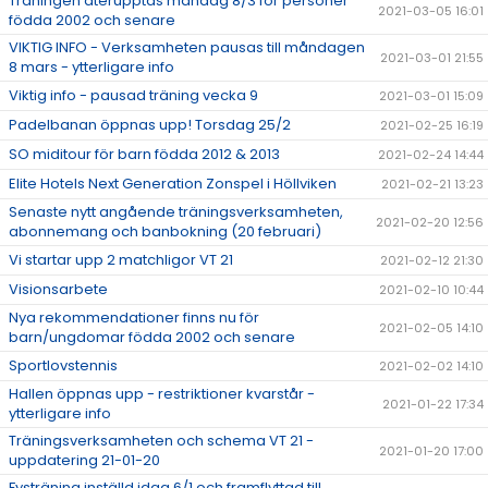
Träningen återupptas måndag 8/3 för personer
2021-03-05 16:01
födda 2002 och senare
VIKTIG INFO - Verksamheten pausas till måndagen
2021-03-01 21:55
8 mars - ytterligare info
Viktig info - pausad träning vecka 9
2021-03-01 15:09
Padelbanan öppnas upp! Torsdag 25/2
2021-02-25 16:19
SO miditour för barn födda 2012 & 2013
2021-02-24 14:44
Elite Hotels Next Generation Zonspel i Höllviken
2021-02-21 13:23
Senaste nytt angående träningsverksamheten,
2021-02-20 12:56
abonnemang och banbokning (20 februari)
Vi startar upp 2 matchligor VT 21
2021-02-12 21:30
Visionsarbete
2021-02-10 10:44
Nya rekommendationer finns nu för
2021-02-05 14:10
barn/ungdomar födda 2002 och senare
Sportlovstennis
2021-02-02 14:10
Hallen öppnas upp - restriktioner kvarstår -
2021-01-22 17:34
ytterligare info
Träningsverksamheten och schema VT 21 -
2021-01-20 17:00
uppdatering 21-01-20
Fysträning inställd idag 6/1 och framflyttad till