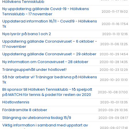
Höllvikens Tennisklubb
Ny uppdatering gällande Covid-19 - Höllvikens
2020-11-17 19:02
Tennisklubb - 17 november
Uppdaterad information 16/11 - Covid19 - Höllvikens
2020-11-16 17:54
Tk
Nya lysrör på bana 1 och 2
2020-11-13 12:16
Uppdatering gällande Coronaviruset – 6 oktober -
2020-11-06 13:25
17 november
Uppdatering gällande Coronaviruset – 29 oktober
2020-10-29 14:54
Ny information om Coronaviruset - 28 oktober
2020-10-28 14:35
Träningsuppehåll under höstlovet!
2020-10-23 12:29
Så här arbetar vi! Träningar bedrivna på Höllvikens
2020-10-20 13:10
Tk
Bli sponsor till Höllviken Tennisklubb - få spelpott
2020-10-08 07:00
på MATCHi för tennis & padel för resten av 2020
Höstlovstennis
2020-10-01 13:35
Föräldramöte 8 oktober
2020-09-29 10:36
Stängning av utebanorna tisdag 15/9
2020-09-09 08:17
Viktig information i samband med uppstart av
2020-09-07 17:41