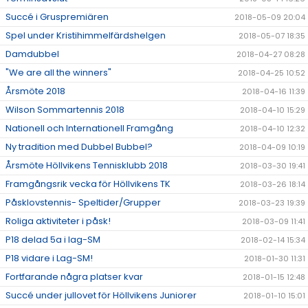
Succé i Gruspremiären
2018-05-09 20:04
Spel under Kristihimmelfärdshelgen
2018-05-07 18:35
Damdubbel
2018-04-27 08:28
"We are all the winners"
2018-04-25 10:52
Årsmöte 2018
2018-04-16 11:39
Wilson Sommartennis 2018
2018-04-10 15:29
Nationell och Internationell Framgång
2018-04-10 12:32
Ny tradition med Dubbel Bubbel?
2018-04-09 10:19
Årsmöte Höllvikens Tennisklubb 2018
2018-03-30 19:41
Framgångsrik vecka för Höllvikens TK
2018-03-26 18:14
Påsklovstennis- Speltider/Grupper
2018-03-23 19:39
Roliga aktiviteter i påsk!
2018-03-09 11:41
P18 delad 5a i lag-SM
2018-02-14 15:34
P18 vidare i Lag-SM!
2018-01-30 11:31
Fortfarande några platser kvar
2018-01-15 12:48
Succé under jullovet för Höllvikens Juniorer
2018-01-10 15:01