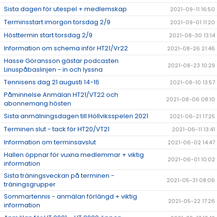
Sista dagen för utespel + medlemskap
2021-09-11 16:50
Terminsstart imorgon torsdag 2/9
2021-09-01 11:20
Hösttermin start torsdag 2/9
2021-08-30 13:14
Information om schema inför HT21/Vr22
2021-08-26 21:46
Hasse Göransson gästar podcasten
2021-08-23 10:29
Linuspåbaslinjen - in och lyssna
Tennisens dag 21 augusti 14-16
2021-08-10 13:57
Påminnelse Anmälan HT21/VT22 och
2021-08-06 08:10
abonnemang hösten
Sista anmälningsdagen till Höllviksspelen 2021
2021-06-21 17:25
Terminen slut - tack för HT20/VT21
2021-06-11 13:41
Information om terminsavslut
2021-06-02 14:47
Hallen öppnar för vuxna medlemmar + viktig
2021-06-01 10:02
information
Sista träningsveckan på terminen -
2021-05-31 08:06
träningsgrupper
Sommartennis - anmälan förlängd + viktig
2021-05-22 17:26
information