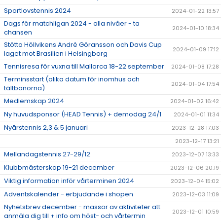
Sportlovstennis 2024
2024-01-22 13:57
Dags för matchligan 2024 - alla nivåer - ta
2024-01-10 18:34
chansen
Stötta Höllvikens André Göransson och Davis Cup
2024-01-09 17:12
laget mot Brasilien i Helsingborg
Tennisresa för vuxna till Mallorca 18-22 september
2024-01-08 17:28
Terminsstart (olika datum för inomhus och
2024-01-04 17:54
tältbanorna)
Medlemskap 2024
2024-01-02 16:42
Ny huvudsponsor (HEAD Tennis) + demodag 24/1
2024-01-01 11:34
Nyårstennis 2,3 & 5 januari
2023-12-28 17:03
2023-12-17 13:21
Mellandagstennis 27-29/12
2023-12-07 13:33
Klubbmästerskap 19-21 december
2023-12-06 20:19
Viktig information inför vårterminen 2024
2023-12-04 15:02
Adventskalender - erbjudande i shopen
2023-12-03 11:09
Nyhetsbrev december - massor av aktiviteter att
2023-12-01 10:59
anmäla dig till + info om höst- och vårtermin