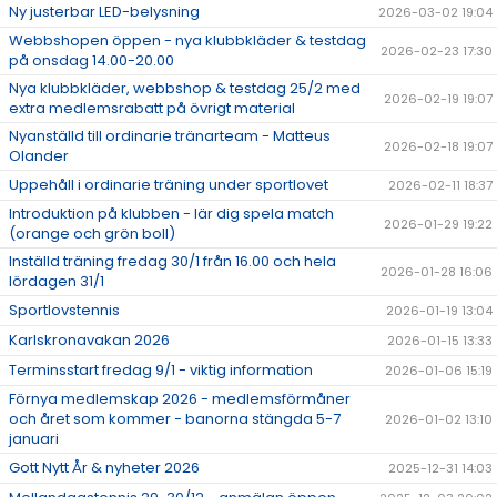
Ny justerbar LED-belysning
2026-03-02 19:04
Webbshopen öppen - nya klubbkläder & testdag
2026-02-23 17:30
på onsdag 14.00-20.00
Nya klubbkläder, webbshop & testdag 25/2 med
2026-02-19 19:07
extra medlemsrabatt på övrigt material
Nyanställd till ordinarie tränarteam - Matteus
2026-02-18 19:07
Olander
Uppehåll i ordinarie träning under sportlovet
2026-02-11 18:37
Introduktion på klubben - lär dig spela match
2026-01-29 19:22
(orange och grön boll)
Inställd träning fredag 30/1 från 16.00 och hela
2026-01-28 16:06
lördagen 31/1
Sportlovstennis
2026-01-19 13:04
Karlskronavakan 2026
2026-01-15 13:33
Terminsstart fredag 9/1 - viktig information
2026-01-06 15:19
Förnya medlemskap 2026 - medlemsförmåner
och året som kommer - banorna stängda 5-7
2026-01-02 13:10
januari
Gott Nytt År & nyheter 2026
2025-12-31 14:03