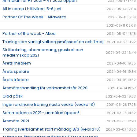
Anmälan för HT 2021 – VT 2022 öppen
2021-05-17 17:49
All in camp i Höllviken, 5-6 juni
2021-05-14 12:04
Partner Of The Week - Altaverita
2021-05-11 16:59
2021-05-11 08:08
Partner of the week - Akea
2021-05-04 18:18
Träning som vanligt valborgsmässoafton och 1 maj
2021-04-28 11:22
Ströbokning, abonnemang, gruskort och
2021-04-22 16:44
medlemskap 2021
Årets medlem
2021-04-16 19:35
Årets spelare
2021-04-16 19:34
Årets tränare
2021-04-16 19:32
Årsmöteshandling för verksamhetsår 2020
2021-04-14 19:57
Glad påsk
2021-04-02 16:53
Ingen ordinarie träning nästa vecka (vecka 13)
2021-03-28 17:28
Sommartennis 2021 - anmälan öppen!
2021-03-18 14:32
Årsmöte 2021
2021-03-15 12:23
Träningsverksamhet start måndag 8/3 (vecka 10)
2021-03-07 16:53