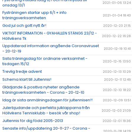
2021-01-06 13:24
onsdag 13/1
Fysträningen startar upp 6/1 + info
2021-01-04 18:43
träningsverksamheten
God jul och gott nytt år!
2020-12-23 21:15
VIKTIGT INFORMATION - GYAHALLEN STÄNGS 23/12 -
2020-12-22 16:28
Höllvikens Tk
Uppdaterad information angående Coronaviruset
2020-12-19 10:41
- 20-12-19
Sista träningsdag för ordinarie verksamhet -
2020-12-15 13:50
tisdagen 15/12
Trevlig tredje advent
2020-12-13 10:29
Schema klart till Jultennis!
2020-12-11 12:49
Glädjande & positiva nyheter angående
2020-12-10 18:22
träningsverksamheten - Corona - 20-12-10
Idag är sista anmälningsdagen för jultennisen!!
2020-12-09 13:51
Julerbjudande och perfekta julklapparna från
2020-12-03 21:09
Höllvikens Tennisklubb - besök vår shop!
Jultennis för dig född 2005-2013
2020-12-01 19:36
Senaste info/uppdatering 20-11-27 - Corona -
2020-11-28 14:29