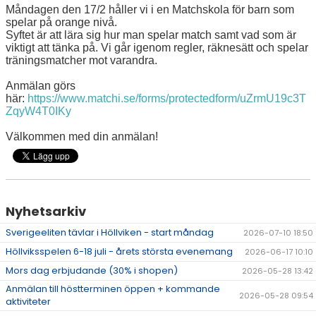
Måndagen den 17/2 håller vi i en Matchskola för barn som
DOKUMENT
spelar på orange nivå.
Syftet är att lära sig hur man spelar match samt vad som är
ÖPETTIDER SOMMAR
viktigt att tänka på. Vi går igenom regler, räknesätt och spelar
träningsmatcher mot varandra.
Anmälan görs
här:
https://www.matchi.se/forms/protectedform/uZrmU19c3T
ZqyW4T0IKy
Välkommen med din anmälan!
Nyhetsarkiv
Sverigeeliten tävlar i Höllviken - start måndag
2026-07-10 18:50
Höllviksspelen 6-18 juli - årets största evenemang
2026-06-17 10:10
Mors dag erbjudande (30% i shopen)
2026-05-28 13:42
Anmälan till höstterminen öppen + kommande
2026-05-28 09:54
aktiviteter