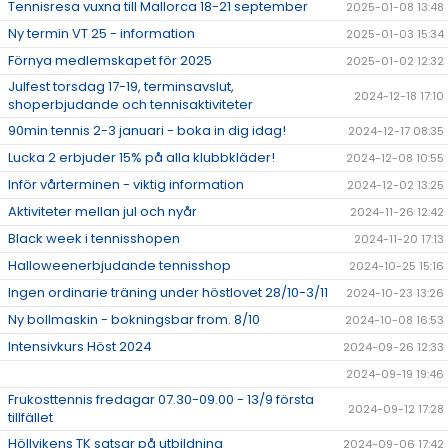
Tennisresa vuxna till Mallorca 18-21 september
2025-01-08 13:48
Ny termin VT 25 - information
2025-01-03 15:34
Förnya medlemskapet för 2025
2025-01-02 12:32
Julfest torsdag 17-19, terminsavslut,
2024-12-18 17:10
shoperbjudande och tennisaktiviteter
90min tennis 2-3 januari - boka in dig idag!
2024-12-17 08:35
Lucka 2 erbjuder 15% på alla klubbkläder!
2024-12-08 10:55
Inför vårterminen - viktig information
2024-12-02 13:25
Aktiviteter mellan jul och nyår
2024-11-26 12:42
Black week i tennisshopen
2024-11-20 17:13
Halloweenerbjudande tennisshop
2024-10-25 15:16
Ingen ordinarie träning under höstlovet 28/10-3/11
2024-10-23 13:26
Ny bollmaskin - bokningsbar from. 8/10
2024-10-08 16:53
Intensivkurs Höst 2024
2024-09-26 12:33
2024-09-19 19:46
Frukosttennis fredagar 07.30-09.00 - 13/9 första
2024-09-12 17:28
tillfället
Höllvikens TK satsar på utbildning
2024-09-06 17:42