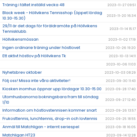
Träning i tältet inställd vecka 48
2023-11-27 09:51
Black week - Höllvikens Tennisshop (öppet lördag
2023-11-20 16:34
10.30-15.30)
29/11 är det dags för föräldramöte på Höllvikens
2023-11-14 15:17
Tennisklubb.
Höllvikensmössan
2023-11-02 17:19
Ingen ordinarie träning under höstlovet
2023-10-26 19:20
Ett aktivt höstlov på Höllvikens Tk
2023-10-13 14:11
2023-10-06 11:03
Nyhetsbrev oktober
2023-10-03 08:29
Följ oss! Missa inte våra aktiviteter!
2023-09-30 11:43
Kiosken inomhus öppnar upp lördagar 10.30-15.00
2023-09-28 17:40
Utomhusbanorna bokningsbara fram till söndag
2023-09-27 12:40
1/10
Information om höstlovstennisen kommer snart
2023-09-26 13:57
Frukosttennis, lunchtennis, drop-in och lovtennis
2023-09-25 18:55
Anmäl till Matchligan - internt seriespel
2023-09-18 16:05
Matchligan HT23
2023-09-14 12:28