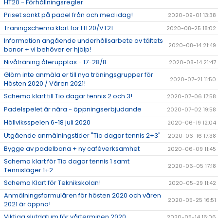
HT20 - Förhållningsregler
Priset sänkt på padel från och med idag!
2020-09-01 13:38
Träningschema klart för HT20/VT21
2020-08-25 18:02
Information angående underhållsarbete av tältets
2020-08-14 21:49
banor + vi behöver er hjälp!
Nivåträning återupptas - 17-28/8
2020-08-14 21:47
Glöm inte anmäla er till nya träningsgrupper för
2020-07-21 11:50
Hösten 2020 / Våren 2021!
Schema klart till Tio dagar tennis 2 och 3!
2020-07-06 17:58
Padelspelet är nära - öppningserbjudande
2020-07-02 19:58
Höllviksspelen 6-18 juli 2020
2020-06-19 12:04
Utgående anmälningstider "Tio dagar tennis 2+3"
2020-06-16 17:38
Bygge av padelbana + ny caféverksamhet
2020-06-09 11:45
Schema klart för Tio dagar tennis 1 samt
2020-06-05 17:18
Tennisläger 1+2
Schema Klart för Teknikskolan!
2020-05-29 11:42
Anmälningsformulären för hösten 2020 och våren
2020-05-25 16:51
2021 är öppna!
Viktiga slutdatum för vårterminen 2020
2020-05-14 16:06