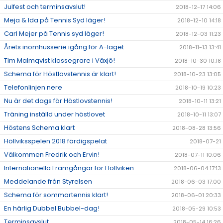
Julfest och terminsavslut!
2018-12-17 14:06
Meja & Ida på Tennis Syd läger!
2018-12-10 14:18
Carl Mejer på Tennis syd läger!
2018-12-03 11:23
Årets inomhusserie igång för A-laget
2018-11-13 13:41
Tim Malmqvist klassegrare i Växjö!
2018-10-30 10:18
Schema för Höstlovstennis är klart!
2018-10-23 13:05
Telefonlinjen nere
2018-10-19 10:23
Nu är det dags för Höstlovstennis!
2018-10-11 13:21
Träning inställd under höstlovet
2018-10-11 13:07
Höstens Schema klart
2018-08-28 13:56
Höllviksspelen 2018 färdigspelat
2018-07-21
Välkommen Fredrik och Ervin!
2018-07-11 10:06
Internationella Framgångar för Höllviken
2018-06-04 17:13
Meddelande från Styrelsen
2018-06-03 17:00
Schema för sommartennis klart!
2018-06-01 20:33
En härlig Dubbel Bubbel-dag!
2018-05-29 10:53
Terminsavslut
2018-05-14 16:26