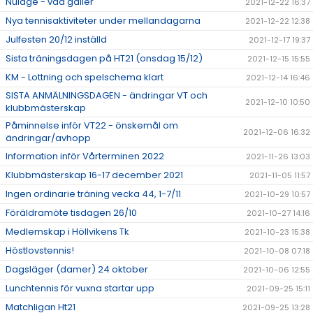
Nuläge - vad gäller
2021-12-22 16:37
Nya tennisaktiviteter under mellandagarna
2021-12-22 12:38
Julfesten 20/12 inställd
2021-12-17 19:37
Sista träningsdagen på HT21 (onsdag 15/12)
2021-12-15 15:55
KM - Lottning och spelschema klart
2021-12-14 16:46
SISTA ANMÄLNINGSDAGEN - ändringar VT och
2021-12-10 10:50
klubbmästerskap
Påminnelse inför VT22 - önskemål om
2021-12-06 16:32
ändringar/avhopp
Information inför Vårterminen 2022
2021-11-26 13:03
Klubbmästerskap 16-17 december 2021
2021-11-05 11:57
Ingen ordinarie träning vecka 44, 1-7/11
2021-10-29 10:57
Föräldramöte tisdagen 26/10
2021-10-27 14:16
Medlemskap i Höllvikens Tk
2021-10-23 15:38
Höstlovstennis!
2021-10-08 07:18
Dagsläger (damer) 24 oktober
2021-10-06 12:55
Lunchtennis för vuxna startar upp
2021-09-25 15:11
Matchligan Ht21
2021-09-25 13:28