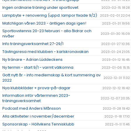
Ingen ordinarie träning under sportlovet
2023-02-15 18:28
Lampbyte + renovering (uppd. lampor fixade 9/2)
2023-02-01 22:04
Matchligan våren 2023 - äntligen dags igen!
2023-01-31 19:56
Sportlovstennis 20-23 februari - alla åldrar och
2023-01-30 16:09
nivåer
Info träningsverksamhet 27-29/1
2023-01-27 10:36
Tävlingsresa med klubben - karlskronavakan
2023-01-24 21:05
Ny tränare - Adrian Lüddeckens
2023-01-12 16:45
Ny termin - start 9/1 - varmt välkomna
2023-01-06 15:15
Gott nytt år - info medlemskap & kort summering av
2022-12-31 11:32
2022
Nya klubbkläder + prova-på-dagar
2022-12-12 16:42
Information inför vårterminen 2023-
2022-12-07 20:35
träningsverksamhet
Podcast med Anders Månsson
2022-11-28 19:42
Alla aktiviteter i november/december
2022-11-18 17:10
Sponsorskap - Höllvikens Tennisklubb
2022-11-11 11:46