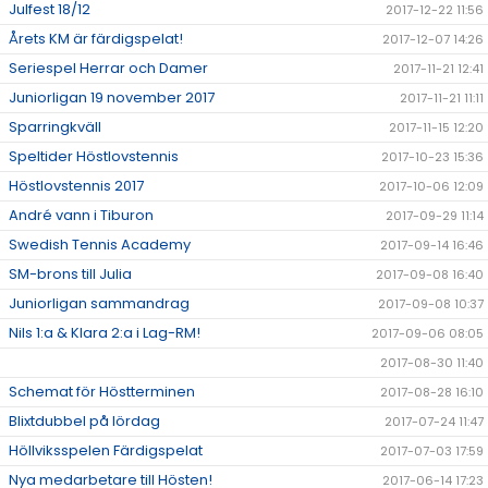
Julfest 18/12
2017-12-22 11:56
Årets KM är färdigspelat!
2017-12-07 14:26
Seriespel Herrar och Damer
2017-11-21 12:41
Juniorligan 19 november 2017
2017-11-21 11:11
Sparringkväll
2017-11-15 12:20
Speltider Höstlovstennis
2017-10-23 15:36
Höstlovstennis 2017
2017-10-06 12:09
André vann i Tiburon
2017-09-29 11:14
Swedish Tennis Academy
2017-09-14 16:46
SM-brons till Julia
2017-09-08 16:40
Juniorligan sammandrag
2017-09-08 10:37
Nils 1:a & Klara 2:a i Lag-RM!
2017-09-06 08:05
2017-08-30 11:40
Schemat för Höstterminen
2017-08-28 16:10
Blixtdubbel på lördag
2017-07-24 11:47
Höllviksspelen Färdigspelat
2017-07-03 17:59
Nya medarbetare till Hösten!
2017-06-14 17:23