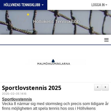
HÖLLVIKENS TENNISKLUBB
LOGGA IN
Höllvikens Tennisklubb
HEM
NYHETER
BOKA BANA
Sportlovstennis 2025
<
>
TERMINSTRÄNING HT & VT
2025-02-05 14:16
Sportlovstennis
Vecka 8 närmar sig med stormsteg och precis som tidigare år
TRÄNING SOMMAR
finns möjligheten att spela tennis hos oss i Höllvikens