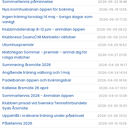
Sommartennis påminnelse
2026-05-22 18:48
Nya inomhusbanan öppen för bokning
2026-05-18 12:55
Ingen träning torsdag 14 maj - övriga dagar som
2026-05-13 17:29
vanligt
Klubbmästerskap 8-12 juni - anmälan öppen
2026-05-09 08:22
Klubbresa (vuxna) till Marbella i oktober
2026-05-06 21:04
Utomhuspremiär
2026-04-29 16:52
Matchligan Sommar - premiär - anmäl dig för
2026-04-27 21:05
roliga matcher
Summering årsmöte 2026
2026-04-26 16:17
Angående träning valborg och 1 maj
2026-04-24 14:34
Padelbanan öppen och bokningsbar
2026-04-09 16:59
Kallelse årsmöte 26 april
2026-04-07 13:51
Sommartennis 2026 - Anmälan öppen
2026-04-01 13:38
Klubben prisad vid Svenska Tennisförbundets
2026-03-30 15:33
Syds Årsmöte
Uppehåll i ordinarie träning under påsklovet
2026-03-26 13:02
Påsktennis 2026
2026-03-10 13:05