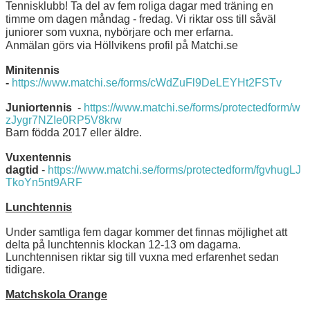
Tennisklubb! Ta del av fem roliga dagar med träning en
AKTIVITETER & LÄGER
timme om dagen måndag - fredag. Vi riktar oss till såväl
juniorer som vuxna, nybörjare och mer erfarna.
SERIESPEL & TÄVLINGAR
Anmälan görs via Höllvikens profil på Matchi.se
Minitennis
TENNISSHOP
-
https://www.matchi.se/forms/cWdZuFl9DeLEYHt2FSTv
RACKET-STRÄNGNING
Juniortennis
-
https://www.matchi.se/forms/protectedform/w
zJygr7NZIe0RP5V8krw
Barn födda 2017 eller äldre.
PADEL
Vuxentennis
GRUSBANORNA
dagtid
-
https://www.matchi.se/forms/protectedform/fgvhugLJ
TkoYn5nt9ARF
SPONSORER & SAMARBETSPARTNERS
Lunchtennis
AKTUELLT/SOCIAL MEDIA
Under samtliga fem dagar kommer det finnas möjlighet att
delta på lunchtennis klockan 12-13 om dagarna.
Lunchtennisen riktar sig till vuxna med erfarenhet sedan
KONTAKT & OM OSS
tidigare.
TRYGG TENNIS
Matchskola Orange