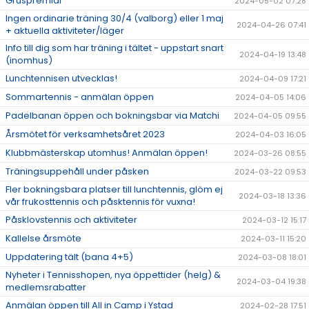
Gruspremiär
2024-05-02 07:28
Ingen ordinarie träning 30/4 (valborg) eller 1 maj
2024-04-26 07:41
+ aktuella aktiviteter/läger
Info till dig som har träning i tältet - uppstart snart
2024-04-19 13:48
(inomhus)
Lunchtennisen utvecklas!
2024-04-09 17:21
Sommartennis - anmälan öppen
2024-04-05 14:06
Padelbanan öppen och bokningsbar via Matchi
2024-04-05 09:55
Årsmötet för verksamhetsåret 2023
2024-04-03 16:05
Klubbmästerskap utomhus! Anmälan öppen!
2024-03-26 08:55
Träningsuppehåll under påsken
2024-03-22 09:53
Fler bokningsbara platser till lunchtennis, glöm ej
2024-03-18 13:36
vår frukosttennis och påsktennis för vuxna!
Påsklovstennis och aktiviteter
2024-03-12 15:17
Kallelse årsmöte
2024-03-11 15:20
Uppdatering tält (bana 4+5)
2024-03-08 18:01
Nyheter i Tennisshopen, nya öppettider (helg) &
2024-03-04 19:38
medlemsrabatter
Anmälan öppen till All in Camp i Ystad
2024-02-28 17:51