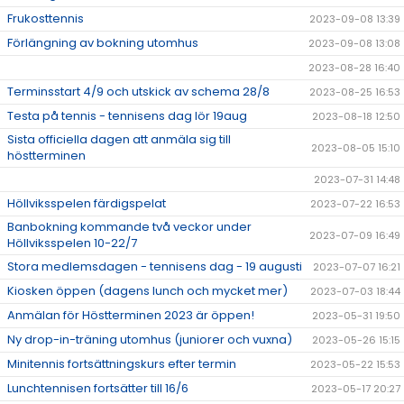
Frukosttennis
2023-09-08 13:39
Förlängning av bokning utomhus
2023-09-08 13:08
2023-08-28 16:40
Terminsstart 4/9 och utskick av schema 28/8
2023-08-25 16:53
Testa på tennis - tennisens dag lör 19aug
2023-08-18 12:50
Sista officiella dagen att anmäla sig till
2023-08-05 15:10
höstterminen
2023-07-31 14:48
Höllviksspelen färdigspelat
2023-07-22 16:53
Banbokning kommande två veckor under
2023-07-09 16:49
Höllviksspelen 10-22/7
Stora medlemsdagen - tennisens dag - 19 augusti
2023-07-07 16:21
Kiosken öppen (dagens lunch och mycket mer)
2023-07-03 18:44
Anmälan för Höstterminen 2023 är öppen!
2023-05-31 19:50
Ny drop-in-träning utomhus (juniorer och vuxna)
2023-05-26 15:15
Minitennis fortsättningskurs efter termin
2023-05-22 15:53
Lunchtennisen fortsätter till 16/6
2023-05-17 20:27