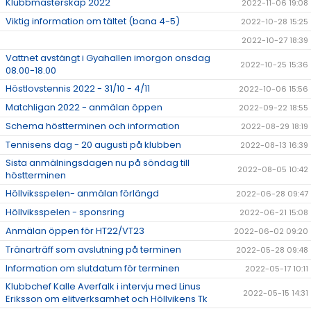
Klubbmästerskap 2022
2022-11-06 19:08
Viktig information om tältet (bana 4-5)
2022-10-28 15:25
2022-10-27 18:39
Vattnet avstängt i Gyahallen imorgon onsdag
2022-10-25 15:36
08.00-18.00
Höstlovstennis 2022 - 31/10 - 4/11
2022-10-06 15:56
Matchligan 2022 - anmälan öppen
2022-09-22 18:55
Schema höstterminen och information
2022-08-29 18:19
Tennisens dag - 20 augusti på klubben
2022-08-13 16:39
Sista anmälningsdagen nu på söndag till
2022-08-05 10:42
höstterminen
Höllviksspelen- anmälan förlängd
2022-06-28 09:47
Höllviksspelen - sponsring
2022-06-21 15:08
Anmälan öppen för HT22/VT23
2022-06-02 09:20
Tränarträff som avslutning på terminen
2022-05-28 09:48
Information om slutdatum för terminen
2022-05-17 10:11
Klubbchef Kalle Averfalk i intervju med Linus
2022-05-15 14:31
Eriksson om elitverksamhet och Höllvikens Tk