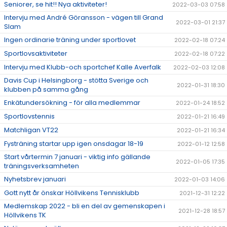
Seniorer, se hit!! Nya aktiviteter!
2022-03-03 07:58
Intervju med André Göransson - vägen till Grand
2022-03-01 21:37
Slam
Ingen ordinarie träning under sportlovet
2022-02-18 07:24
Sportlovsaktiviteter
2022-02-18 07:22
Intervju med Klubb-och sportchef Kalle Averfalk
2022-02-03 12:08
Davis Cup i Helsingborg - stötta Sverige och
2022-01-31 18:30
klubben på samma gång
Enkätundersökning - för alla medlemmar
2022-01-24 18:52
Sportlovstennis
2022-01-21 16:49
Matchligan VT22
2022-01-21 16:34
Fysträning startar upp igen onsdagar 18-19
2022-01-12 12:58
Start vårtermin 7 januari - viktig info gällande
2022-01-05 17:35
träningsverksamheten
Nyhetsbrev januari
2022-01-03 14:06
Gott nytt år önskar Höllvikens Tennisklubb
2021-12-31 12:22
Medlemskap 2022 - bli en del av gemenskapen i
2021-12-28 18:57
Höllvikens TK