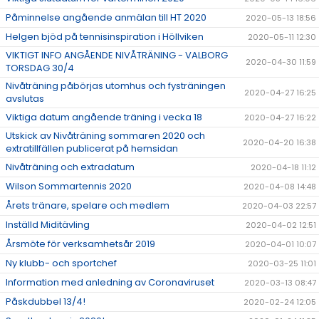
Påminnelse angående anmälan till HT 2020
2020-05-13 18:56
Helgen bjöd på tennisinspiration i Höllviken
2020-05-11 12:30
VIKTIGT INFO ANGÅENDE NIVÅTRÄNING - VALBORG
2020-04-30 11:59
TORSDAG 30/4
Nivåträning påbörjas utomhus och fysträningen
2020-04-27 16:25
avslutas
Viktiga datum angående träning i vecka 18
2020-04-27 16:22
Utskick av Nivåträning sommaren 2020 och
2020-04-20 16:38
extratillfällen publicerat på hemsidan
Nivåträning och extradatum
2020-04-18 11:12
Wilson Sommartennis 2020
2020-04-08 14:48
Årets tränare, spelare och medlem
2020-04-03 22:57
Inställd Miditävling
2020-04-02 12:51
Årsmöte för verksamhetsår 2019
2020-04-01 10:07
Ny klubb- och sportchef
2020-03-25 11:01
Information med anledning av Coronaviruset
2020-03-13 08:47
Påskdubbel 13/4!
2020-02-24 12:05