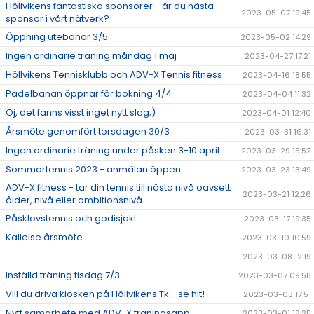
Höllvikens fantastiska sponsorer - är du nästa
2023-05-07 19:45
sponsor i vårt nätverk?
Öppning utebanor 3/5
2023-05-02 14:29
Ingen ordinarie träning måndag 1 maj
2023-04-27 17:21
Höllvikens Tennisklubb och ADV-X Tennis fitness
2023-04-16 18:55
Padelbanan öppnar för bokning 4/4
2023-04-04 11:32
Oj, det fanns visst inget nytt slag;)
2023-04-01 12:40
Årsmöte genomfört torsdagen 30/3
2023-03-31 16:31
Ingen ordinarie träning under påsken 3-10 april
2023-03-29 15:52
Sommartennis 2023 - anmälan öppen
2023-03-23 13:49
ADV-X fitness - tar din tennis till nästa nivå oavsett
2023-03-21 12:26
ålder, nivå eller ambitionsnivå
Påsklovstennis och godisjakt
2023-03-17 19:35
Kallelse årsmöte
2023-03-10 10:59
2023-03-08 12:19
Inställd träning tisdag 7/3
2023-03-07 09:58
Vill du driva kiosken på Höllvikens Tk - se hit!
2023-03-03 17:51
Nytt samarbete med ADV-X träningsapp
2023-03-01 18:25