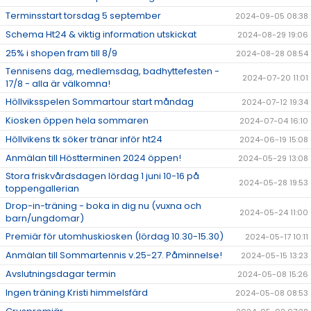
Terminsstart torsdag 5 september
2024-09-05 08:38
Schema Ht24 & viktig information utskickat
2024-08-29 19:06
25% i shopen fram till 8/9
2024-08-28 08:54
Tennisens dag, medlemsdag, badhyttefesten -
2024-07-20 11:01
17/8 - alla är välkomna!
Höllviksspelen Sommartour start måndag
2024-07-12 19:34
Kiosken öppen hela sommaren
2024-07-04 16:10
Höllvikens tk söker tränar inför ht24
2024-06-19 15:08
Anmälan till Höstterminen 2024 öppen!
2024-05-29 13:08
Stora friskvårdsdagen lördag 1 juni 10-16 på
2024-05-28 19:53
toppengallerian
Drop-in-träning - boka in dig nu (vuxna och
2024-05-24 11:00
barn/ungdomar)
Premiär för utomhuskiosken (lördag 10.30-15.30)
2024-05-17 10:11
Anmälan till Sommartennis v.25-27. Påminnelse!
2024-05-15 13:23
Avslutningsdagar termin
2024-05-08 15:26
Ingen träning Kristi himmelsfärd
2024-05-08 08:53