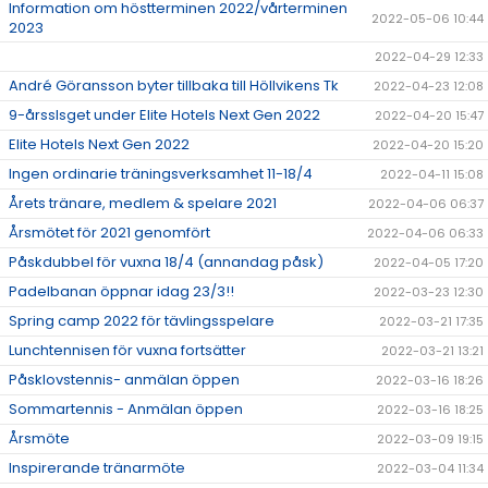
Information om höstterminen 2022/vårterminen
2022-05-06 10:44
2023
2022-04-29 12:33
André Göransson byter tillbaka till Höllvikens Tk
2022-04-23 12:08
9-årsslsget under Elite Hotels Next Gen 2022
2022-04-20 15:47
Elite Hotels Next Gen 2022
2022-04-20 15:20
Ingen ordinarie träningsverksamhet 11-18/4
2022-04-11 15:08
Årets tränare, medlem & spelare 2021
2022-04-06 06:37
Årsmötet för 2021 genomfört
2022-04-06 06:33
Påskdubbel för vuxna 18/4 (annandag påsk)
2022-04-05 17:20
Padelbanan öppnar idag 23/3!!
2022-03-23 12:30
Spring camp 2022 för tävlingsspelare
2022-03-21 17:35
Lunchtennisen för vuxna fortsätter
2022-03-21 13:21
Påsklovstennis- anmälan öppen
2022-03-16 18:26
Sommartennis - Anmälan öppen
2022-03-16 18:25
Årsmöte
2022-03-09 19:15
Inspirerande tränarmöte
2022-03-04 11:34