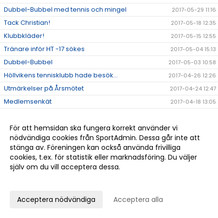
Dubbel-Bubbel med tennis och mingel
2017-05-29 11:16
Tack Christian!
2017-05-18 12:35
Klubbkläder!
2017-05-15 12:55
Tränare inför HT -17 sökes
2017-05-04 15:13
Dubbel-Bubbel
2017-05-03 10:58
Höllvikens tennisklubb hade besök...
2017-04-26 12:26
Utmärkelser på Årsmötet
2017-04-24 12:47
Medlemsenkät
2017-04-18 13:05
Wilson Sommartennis 2017
2017-04-13 14:54
Schema för Påsklovstennis
För att hemsidan ska fungera korrekt använder vi
2017-04-05 16:09
nödvändiga cookies från SportAdmin. Dessa går inte att
Årsmöte
2017-04-05 10:51
stänga av. Föreningen kan också använda frivilliga
Tävlingsresultat Februari 2017
2017-03-03 11:49
cookies, t.ex. för statistik eller marknadsföring. Du väljer
själv om du vill acceptera dessa.
Tävlingsresultat december& januari
2017-02-02 17:10
Anpassa dina val
Tennisprojektet i Uganda
2017-02-01 11:11
Näset Junior Open by Wilson 2017
2017-01-23 19:50
Acceptera nödvändiga
Acceptera alla
Vårens If SO Tour tävlingar för juniorer 6-12 år
2017-01-14 19:51