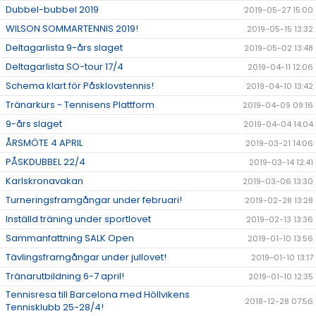
Dubbel-bubbel 2019
2019-05-27 15:00
WILSON SOMMARTENNIS 2019!
2019-05-15 13:32
Deltagarlista 9-års slaget
2019-05-02 13:48
Deltagarlista SO-tour 17/4
2019-04-11 12:06
Schema klart för Påsklovstennis!
2019-04-10 13:42
Tränarkurs - Tennisens Plattform
2019-04-09 09:16
9-års slaget
2019-04-04 14:04
ÅRSMÖTE 4 APRIL
2019-03-21 14:06
PÅSKDUBBEL 22/4
2019-03-14 12:41
Karlskronavakan
2019-03-06 13:30
Turneringsframgångar under februari!
2019-02-28 13:28
Inställd träning under sportlovet
2019-02-13 13:36
Sammanfattning SALK Open
2019-01-10 13:56
Tävlingsframgångar under jullovet!
2019-01-10 13:17
Tränarutbildning 6-7 april!
2019-01-10 12:35
Tennisresa till Barcelona med Höllvikens
2018-12-28 07:56
Tennisklubb 25-28/4!