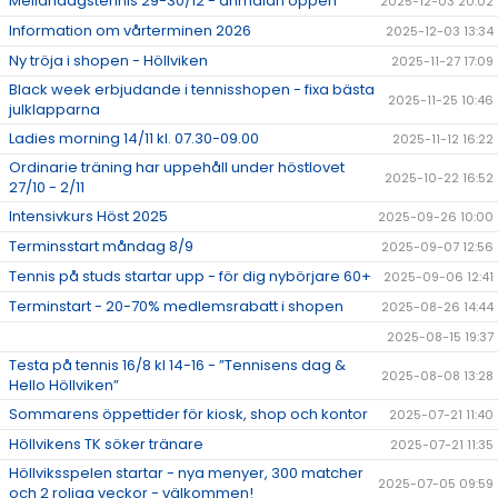
Mellandagstennis 29-30/12 - anmälan öppen
2025-12-03 20:02
Information om vårterminen 2026
2025-12-03 13:34
Ny tröja i shopen - Höllviken
2025-11-27 17:09
Black week erbjudande i tennisshopen - fixa bästa
2025-11-25 10:46
julklapparna
Ladies morning 14/11 kl. 07.30-09.00
2025-11-12 16:22
Ordinarie träning har uppehåll under höstlovet
2025-10-22 16:52
27/10 - 2/11
Intensivkurs Höst 2025
2025-09-26 10:00
Terminsstart måndag 8/9
2025-09-07 12:56
Tennis på studs startar upp - för dig nybörjare 60+
2025-09-06 12:41
Terminstart - 20-70% medlemsrabatt i shopen
2025-08-26 14:44
2025-08-15 19:37
Testa på tennis 16/8 kl 14-16 - ”Tennisens dag &
2025-08-08 13:28
Hello Höllviken”
Sommarens öppettider för kiosk, shop och kontor
2025-07-21 11:40
Höllvikens TK söker tränare
2025-07-21 11:35
Höllviksspelen startar - nya menyer, 300 matcher
2025-07-05 09:59
och 2 roliga veckor - välkommen!