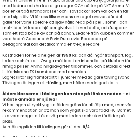
Vi från Höllvikens Tennisklubb brukar åka upp ett tjugotal juniorer
med ledare och ha tre roliga dagar OCH nätter på NKT Arena. Vi
AKTIVITETSPLAN
bor enkelt på luftmadrasser och i sovsäckar som var och en tar
med sig själv. Vi lär oss tillsammans om eget ansvar, där det
LUNCHTENNIS
gäller för varje spelare att själv hålla reda på spel-, sömn- och
mat-tider. Vi ledare hjälper givetvis till med detta, och fungerar
INTENSIVKURS HÖST 2025
som ett stöd både av och på banan. Ledare från klubben kommer
vara André Caesar och Ervin Duratovic. Beroende på
deltagarantal kan det tillkomma en tredje ledare.
MELLANDAGSTENNIS
Kostnaden för hela helgen är
1950 kr,
och då ingår transport, logi,
SPORTLOVSTENNIS 2026
ledare och frukost. Övriga måltider kan inhandlas på klubben för
rimliga priser. Anmälningsavgiften tillkommer, och betalas direkt
till Karlskrona TK i samband med anmälan.
KARLSKRONAVAKAN 2026
Lägret riktar sig framförallt till juniorer med tidigare tävlingsvana.
Tävlingen är ingen elit-tävling, men håller medelgod klass.
PÅSKTENNIS 2026
Åldersklasserna i tävlingen kan ni se på länken nedan - ni
ALL IN CAMP - YSTAD EDITION
måste anmäla er själva!
Vi har ingen uttryckt yngsta åldersgräns för att följa med, men vår
rekommendation är att man som yngst ska vara född -16. Barnet
TENNISENS DAG
ska vara moget att åka iväg med ledare och utan förälder på
plats.
SERIESPEL & TÄVLINGAR
Anmälningstiden till tävlingen går ut den
9/2
.