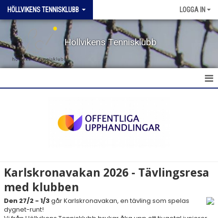
HÖLLVIKENS TENNISKLUBB
LOGGA IN
Höllvikens Tennisklubb
HEM
NYHETER
BOKA BANA
TERMINSTRÄNING HT & VT
Karlskronavakan 2026 - Tävlingsresa
med klubben
TRÄNING SOMMAR
Den 27/2 - 1/3
går Karlskronavakan, en tävling som spelas
AKTIVITETER & LÄGER
dygnet-runt!