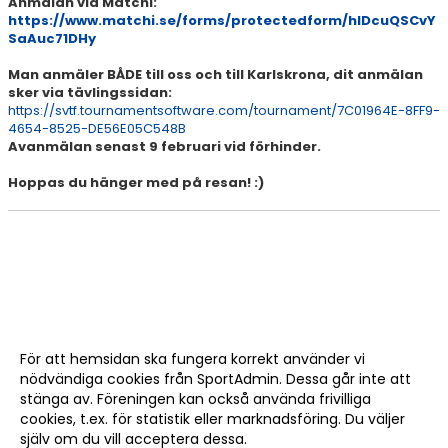
Anmälan via Matchi:
TENNISSHOP
https://www.matchi.se/forms/protectedform/hIDcuQSCvY
SaAuc71DHy
RACKET-STRÄNGNING
Man anmäler BÅDE till oss och till Karlskrona, dit anmälan
PADEL
sker via tävlingssidan:
https://svtf.tournamentsoftware.com/tournament/7C01964E-8FF9-
4654-8525-DE56E05C548B
GRUSBANORNA
Avanmälan senast 9 februari vid förhinder.
SPONSORER & SAMARBETSPARTNERS
Hoppas du hänger med på resan! :)
AKTUELLT/SOCIAL MEDIA
KONTAKT & OM OSS
TRYGG TENNIS
DOKUMENT
För att hemsidan ska fungera korrekt använder vi
nödvändiga cookies från SportAdmin. Dessa går inte att
stänga av. Föreningen kan också använda frivilliga
ÖPETTIDER SOMMAR
cookies, t.ex. för statistik eller marknadsföring. Du väljer
själv om du vill acceptera dessa.