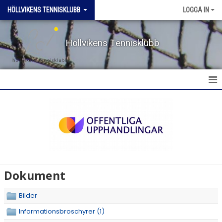
HÖLLVIKENS TENNISKLUBB
LOGGA IN
Höllvikens Tennisklubb
HEM
NYHETER
BOKA BANA
TERMINSTRÄNING HT & VT
Dokument
TRÄNING SOMMAR
Bilder
AKTIVITETER & LÄGER
Informationsbroschyrer (1)