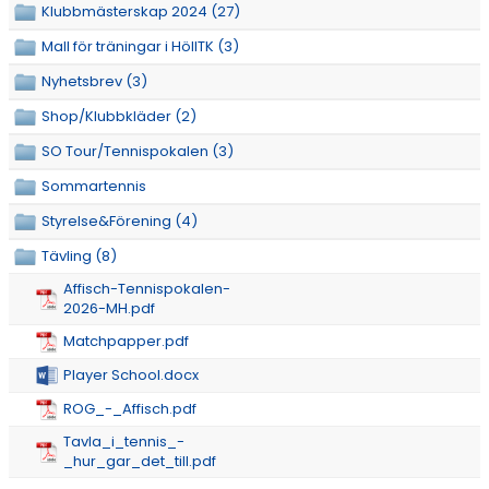
Klubbmästerskap 2024 (27)
SERIESPEL & TÄVLINGAR
Mall för träningar i HöllTK (3)
TENNISSHOP
Nyhetsbrev (3)
Shop/Klubbkläder (2)
RACKET-STRÄNGNING
SO Tour/Tennispokalen (3)
PADEL
Sommartennis
GRUSBANORNA
Styrelse&Förening (4)
Tävling (8)
SPONSORER & SAMARBETSPARTNERS
Affisch-Tennispokalen-
2026-MH.pdf
AKTUELLT/SOCIAL MEDIA
Matchpapper.pdf
KONTAKT & OM OSS
Player School.docx
ROG_-_Affisch.pdf
TRYGG TENNIS
Tavla_i_tennis_-
DOKUMENT
_hur_gar_det_till.pdf