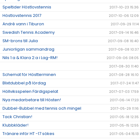
Speltider Höstlovstennis
2017-10-23 15:36
Höstlovstennis 2017
2017-10-06 12:09
André vann i Tiburon
2017-09-29 11:14
Swedish Tennis Academy
2017-09-14 16:46
SM-brons till Julia
2017-09-08 16:40
Juniorligan sammandrag
2017-09-08 10:37
Nils 1:a & Klara 2:a i Lag-RM!
2017-09-06 08:05
2017-08-30 11:40
Schemat för Höstterminen
2017-08-28 16:10
Blixtdubbel på lördag
2017-07-24 11:47
Höllviksspelen Färdigspelat
2017-07-03 17:59
Nya medarbetare till Hösten!
2017-06-14 17:23
Dubbel-Bubbel med tennis och mingel
2017-05-29 11:16
Tack Christian!
2017-05-18 12:35
Klubbkläder!
2017-05-15 12:55
Tränare inför HT -17 sökes
2017-05-04 15:13