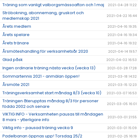
Träning som vanligt valborgsmässoafton och 1 maj
2021-04-28 11:22
Ströbokning, abonnemang, gruskort och
2021-04-22 16:44
medlemskap 2021
Årets medlem
2021-04-16 19:35
Årets spelare
2021-04-16 19:34
Årets tränare
2021-04-16 19:32
Årsmöteshandling för verksamhetsår 2020
2021-04-14 19:57
Glad påsk
2021-04-02 16:53
Ingen ordinarie träning nästa vecka (vecka 13)
2021-03-28 17:28
Sommartennis 2021 - anmälan öppen!
2021-03-18 14:32
Årsmöte 2021
2021-03-15 12:23
Träningsverksamhet start måndag 8/3 (vecka 10)
2021-03-07 16:53
Träningen återupptas måndag 8/3 för personer
2021-03-05 16:01
födda 2002 och senare
VIKTIG INFO - Verksamheten pausas till måndagen
2021-03-01 21:55
8 mars - ytterligare info
Viktig info - pausad träning vecka 9
2021-03-01 15:09
Padelbanan öppnas upp! Torsdag 25/2
2021-02-25 16:19