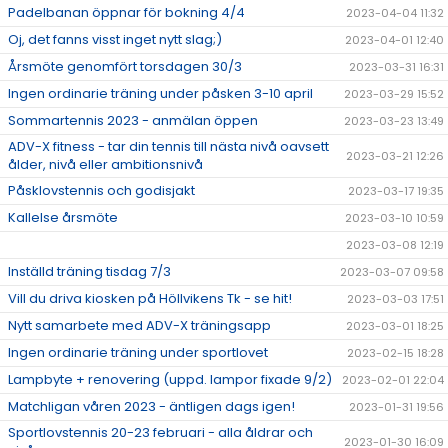
Padelbanan öppnar för bokning 4/4
2023-04-04 11:32
Oj, det fanns visst inget nytt slag;)
2023-04-01 12:40
Årsmöte genomfört torsdagen 30/3
2023-03-31 16:31
Ingen ordinarie träning under påsken 3-10 april
2023-03-29 15:52
Sommartennis 2023 - anmälan öppen
2023-03-23 13:49
ADV-X fitness - tar din tennis till nästa nivå oavsett
2023-03-21 12:26
ålder, nivå eller ambitionsnivå
Påsklovstennis och godisjakt
2023-03-17 19:35
Kallelse årsmöte
2023-03-10 10:59
2023-03-08 12:19
Inställd träning tisdag 7/3
2023-03-07 09:58
Vill du driva kiosken på Höllvikens Tk - se hit!
2023-03-03 17:51
Nytt samarbete med ADV-X träningsapp
2023-03-01 18:25
Ingen ordinarie träning under sportlovet
2023-02-15 18:28
Lampbyte + renovering (uppd. lampor fixade 9/2)
2023-02-01 22:04
Matchligan våren 2023 - äntligen dags igen!
2023-01-31 19:56
Sportlovstennis 20-23 februari - alla åldrar och
2023-01-30 16:09