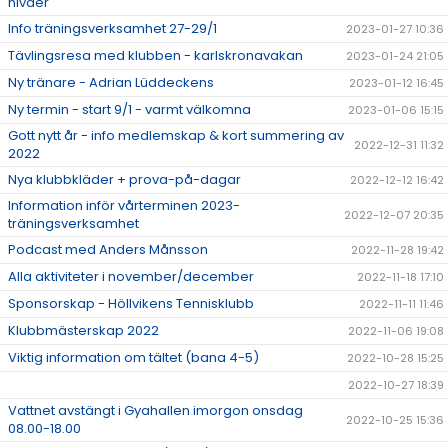
nivåer
Info träningsverksamhet 27-29/1
2023-01-27 10:36
Tävlingsresa med klubben - karlskronavakan
2023-01-24 21:05
Ny tränare - Adrian Lüddeckens
2023-01-12 16:45
Ny termin - start 9/1 - varmt välkomna
2023-01-06 15:15
Gott nytt år - info medlemskap & kort summering av
2022-12-31 11:32
2022
Nya klubbkläder + prova-på-dagar
2022-12-12 16:42
Information inför vårterminen 2023-
2022-12-07 20:35
träningsverksamhet
Podcast med Anders Månsson
2022-11-28 19:42
Alla aktiviteter i november/december
2022-11-18 17:10
Sponsorskap - Höllvikens Tennisklubb
2022-11-11 11:46
Klubbmästerskap 2022
2022-11-06 19:08
Viktig information om tältet (bana 4-5)
2022-10-28 15:25
2022-10-27 18:39
Vattnet avstängt i Gyahallen imorgon onsdag
2022-10-25 15:36
08.00-18.00