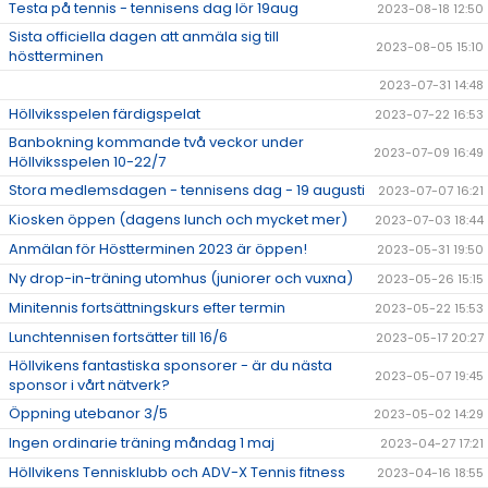
Testa på tennis - tennisens dag lör 19aug
2023-08-18 12:50
Sista officiella dagen att anmäla sig till
2023-08-05 15:10
höstterminen
2023-07-31 14:48
Höllviksspelen färdigspelat
2023-07-22 16:53
Banbokning kommande två veckor under
2023-07-09 16:49
Höllviksspelen 10-22/7
Stora medlemsdagen - tennisens dag - 19 augusti
2023-07-07 16:21
Kiosken öppen (dagens lunch och mycket mer)
2023-07-03 18:44
Anmälan för Höstterminen 2023 är öppen!
2023-05-31 19:50
Ny drop-in-träning utomhus (juniorer och vuxna)
2023-05-26 15:15
Minitennis fortsättningskurs efter termin
2023-05-22 15:53
Lunchtennisen fortsätter till 16/6
2023-05-17 20:27
Höllvikens fantastiska sponsorer - är du nästa
2023-05-07 19:45
sponsor i vårt nätverk?
Öppning utebanor 3/5
2023-05-02 14:29
Ingen ordinarie träning måndag 1 maj
2023-04-27 17:21
Höllvikens Tennisklubb och ADV-X Tennis fitness
2023-04-16 18:55