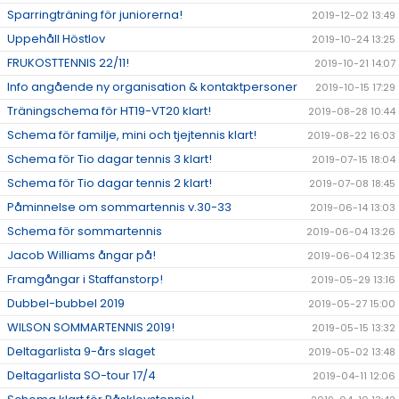
Sparringträning för juniorerna!
2019-12-02 13:49
Uppehåll Höstlov
2019-10-24 13:25
FRUKOSTTENNIS 22/11!
2019-10-21 14:07
Info angående ny organisation & kontaktpersoner
2019-10-15 17:29
Träningschema för HT19-VT20 klart!
2019-08-28 10:44
Schema för familje, mini och tjejtennis klart!
2019-08-22 16:03
Schema för Tio dagar tennis 3 klart!
2019-07-15 18:04
Schema för Tio dagar tennis 2 klart!
2019-07-08 18:45
Påminnelse om sommartennis v.30-33
2019-06-14 13:03
Schema för sommartennis
2019-06-04 13:26
Jacob Williams ångar på!
2019-06-04 12:35
Framgångar i Staffanstorp!
2019-05-29 13:16
Dubbel-bubbel 2019
2019-05-27 15:00
WILSON SOMMARTENNIS 2019!
2019-05-15 13:32
Deltagarlista 9-års slaget
2019-05-02 13:48
Deltagarlista SO-tour 17/4
2019-04-11 12:06