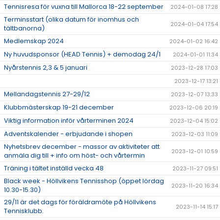
Tennisresa för vuxna till Mallorca 18-22 september
2024-01-08 17:28
Terminsstart (olika datum för inomhus och
2024-01-04 17:54
tältbanorna)
Medlemskap 2024
2024-01-02 16:42
Ny huvudsponsor (HEAD Tennis) + demodag 24/1
2024-01-01 11:34
Nyårstennis 2,3 & 5 januari
2023-12-28 17:03
2023-12-17 13:21
Mellandagstennis 27-29/12
2023-12-07 13:33
Klubbmästerskap 19-21 december
2023-12-06 20:19
Viktig information inför vårterminen 2024
2023-12-04 15:02
Adventskalender - erbjudande i shopen
2023-12-03 11:09
Nyhetsbrev december - massor av aktiviteter att
2023-12-01 10:59
anmäla dig till + info om höst- och vårtermin
Träning i tältet inställd vecka 48
2023-11-27 09:51
Black week - Höllvikens Tennisshop (öppet lördag
2023-11-20 16:34
10.30-15.30)
29/11 är det dags för föräldramöte på Höllvikens
2023-11-14 15:17
Tennisklubb.