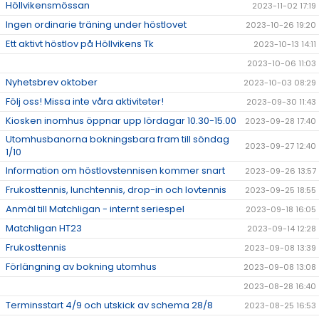
Höllvikensmössan
2023-11-02 17:19
Ingen ordinarie träning under höstlovet
2023-10-26 19:20
Ett aktivt höstlov på Höllvikens Tk
2023-10-13 14:11
2023-10-06 11:03
Nyhetsbrev oktober
2023-10-03 08:29
Följ oss! Missa inte våra aktiviteter!
2023-09-30 11:43
Kiosken inomhus öppnar upp lördagar 10.30-15.00
2023-09-28 17:40
Utomhusbanorna bokningsbara fram till söndag
2023-09-27 12:40
1/10
Information om höstlovstennisen kommer snart
2023-09-26 13:57
Frukosttennis, lunchtennis, drop-in och lovtennis
2023-09-25 18:55
Anmäl till Matchligan - internt seriespel
2023-09-18 16:05
Matchligan HT23
2023-09-14 12:28
Frukosttennis
2023-09-08 13:39
Förlängning av bokning utomhus
2023-09-08 13:08
2023-08-28 16:40
Terminsstart 4/9 och utskick av schema 28/8
2023-08-25 16:53