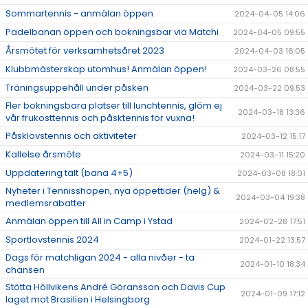
Sommartennis - anmälan öppen
2024-04-05 14:06
Padelbanan öppen och bokningsbar via Matchi
2024-04-05 09:55
Årsmötet för verksamhetsåret 2023
2024-04-03 16:05
Klubbmästerskap utomhus! Anmälan öppen!
2024-03-26 08:55
Träningsuppehåll under påsken
2024-03-22 09:53
Fler bokningsbara platser till lunchtennis, glöm ej
2024-03-18 13:36
vår frukosttennis och påsktennis för vuxna!
Påsklovstennis och aktiviteter
2024-03-12 15:17
Kallelse årsmöte
2024-03-11 15:20
Uppdatering tält (bana 4+5)
2024-03-08 18:01
Nyheter i Tennisshopen, nya öppettider (helg) &
2024-03-04 19:38
medlemsrabatter
Anmälan öppen till All in Camp i Ystad
2024-02-28 17:51
Sportlovstennis 2024
2024-01-22 13:57
Dags för matchligan 2024 - alla nivåer - ta
2024-01-10 18:34
chansen
Stötta Höllvikens André Göransson och Davis Cup
2024-01-09 17:12
laget mot Brasilien i Helsingborg