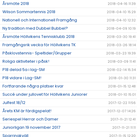
Årsmöte 2018
2018-04-16 11:39
Wilson Sommartennis 2018
2018-04-10 15:29
Nationell och Internationell Framgång
2018-04-10 12:32
Ny tradition med Dubbel Bubbel?
2018-04-09 10:19
Årsmöte Höllvikens Tennisklubb 2018
2018-03-30 19:41
Framgångsrik vecka för Höllvikens TK
2018-03-26 18:14
Påsklovstennis- Speltider/Grupper
2018-03-23 19:39
Roliga aktiviteter i påsk!
2018-03-09 11:41
P18 delad 5a i lag-SM
2018-02-14 15:34
P18 vidare i Lag-SM!
2018-01-30 11:31
Fortfarande några platser kvar
2018-01-15 12:48
Succé under jullovet för Höllvikens Juniorer
2018-01-10 15:01
Julfest 18/12
2017-12-22 11:56
Årets KM är färdigspelat!
2017-12-07 14:26
Seriespel Herrar och Damer
2017-11-21 12:41
Juniorligan 19 november 2017
2017-11-21 11:11
Sparringkväll
2017-11-15 12:20