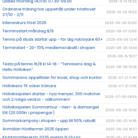
Ladies morning 14/11 kl. 07.30-09.00
2025-11-12 16:22
Ordinarie träning har uppehåll under höstlovet
2025-10-22 16:52
27/10 - 2/11
Intensivkurs Höst 2025
2025-09-26 10:00
Terminsstart måndag 8/9
2025-09-07 12:56
Tennis på studs startar upp - för dig nybörjare 60+
2025-09-06 12:41
Terminstart - 20-70% medlemsrabatt i shopen
2025-08-26 14:44
2025-08-15 19:37
Testa på tennis 16/8 kl 14-16 - ”Tennisens dag &
2025-08-08 13:28
Hello Höllviken”
Sommarens öppettider för kiosk, shop och kontor
2025-07-21 11:40
Höllvikens TK söker tränare
2025-07-21 11:35
Höllviksspelen startar - nya menyer, 300 matcher
2025-07-05 09:59
och 2 roliga veckor - välkommen!
Höllviksspelen Sommartour - Herr- & damsingel
2025-06-26 13:42
Elit (20.000kr i prispengar)
Sommarkampanj i shopen - upp till 50% rabatt
2025-06-23 14:45
Anmälan Hösttermin 2025 öppen
2025-06-09 18:27
Klubbmästerskap 2025 spelas 9-13 juni
2025-05-22 10:44