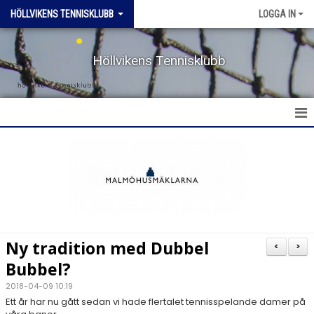
HÖLLVIKENS TENNISKLUBB
LOGGA IN
Höllvikens Tennisklubb
HEM
NYHETER
BOKA BANA
Ny tradition med Dubbel
<
>
TERMINSTRÄNING HT & VT
Bubbel?
2018-04-09 10:19
TRÄNING SOMMAR
Ett år har nu gått sedan vi hade flertalet tennisspelande damer på