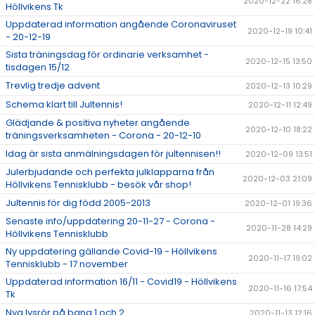
2020-12-22 16:28
Höllvikens Tk
Uppdaterad information angående Coronaviruset
2020-12-19 10:41
- 20-12-19
Sista träningsdag för ordinarie verksamhet -
2020-12-15 13:50
tisdagen 15/12
Trevlig tredje advent
2020-12-13 10:29
Schema klart till Jultennis!
2020-12-11 12:49
Glädjande & positiva nyheter angående
2020-12-10 18:22
träningsverksamheten - Corona - 20-12-10
Idag är sista anmälningsdagen för jultennisen!!
2020-12-09 13:51
Julerbjudande och perfekta julklapparna från
2020-12-03 21:09
Höllvikens Tennisklubb - besök vår shop!
Jultennis för dig född 2005-2013
2020-12-01 19:36
Senaste info/uppdatering 20-11-27 - Corona -
2020-11-28 14:29
Höllvikens Tennisklubb
Ny uppdatering gällande Covid-19 - Höllvikens
2020-11-17 19:02
Tennisklubb - 17 november
Uppdaterad information 16/11 - Covid19 - Höllvikens
2020-11-16 17:54
Tk
Nya lysrör på bana 1 och 2
2020-11-13 12:16