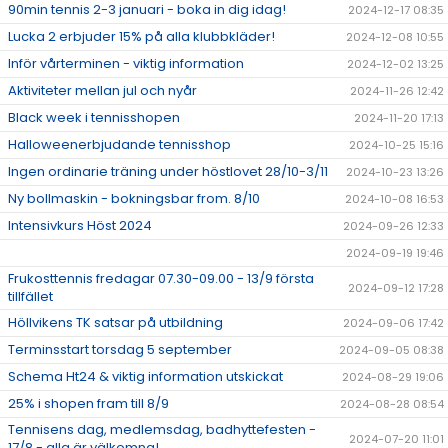
90min tennis 2-3 januari - boka in dig idag!
2024-12-17 08:35
Lucka 2 erbjuder 15% på alla klubbkläder!
2024-12-08 10:55
Inför vårterminen - viktig information
2024-12-02 13:25
Aktiviteter mellan jul och nyår
2024-11-26 12:42
Black week i tennisshopen
2024-11-20 17:13
Halloweenerbjudande tennisshop
2024-10-25 15:16
Ingen ordinarie träning under höstlovet 28/10-3/11
2024-10-23 13:26
Ny bollmaskin - bokningsbar from. 8/10
2024-10-08 16:53
Intensivkurs Höst 2024
2024-09-26 12:33
2024-09-19 19:46
Frukosttennis fredagar 07.30-09.00 - 13/9 första
2024-09-12 17:28
tillfället
Höllvikens TK satsar på utbildning
2024-09-06 17:42
Terminsstart torsdag 5 september
2024-09-05 08:38
Schema Ht24 & viktig information utskickat
2024-08-29 19:06
25% i shopen fram till 8/9
2024-08-28 08:54
Tennisens dag, medlemsdag, badhyttefesten -
2024-07-20 11:01
17/8 - alla är välkomna!