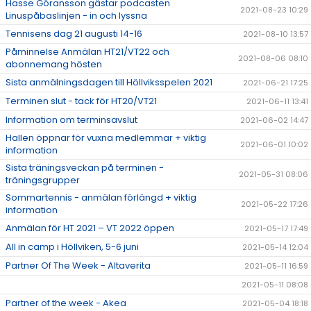
Hasse Göransson gästar podcasten
2021-08-23 10:29
Linuspåbaslinjen - in och lyssna
Tennisens dag 21 augusti 14-16
2021-08-10 13:57
Påminnelse Anmälan HT21/VT22 och
2021-08-06 08:10
abonnemang hösten
Sista anmälningsdagen till Höllviksspelen 2021
2021-06-21 17:25
Terminen slut - tack för HT20/VT21
2021-06-11 13:41
Information om terminsavslut
2021-06-02 14:47
Hallen öppnar för vuxna medlemmar + viktig
2021-06-01 10:02
information
Sista träningsveckan på terminen -
2021-05-31 08:06
träningsgrupper
Sommartennis - anmälan förlängd + viktig
2021-05-22 17:26
information
Anmälan för HT 2021 – VT 2022 öppen
2021-05-17 17:49
All in camp i Höllviken, 5-6 juni
2021-05-14 12:04
Partner Of The Week - Altaverita
2021-05-11 16:59
2021-05-11 08:08
Partner of the week - Akea
2021-05-04 18:18