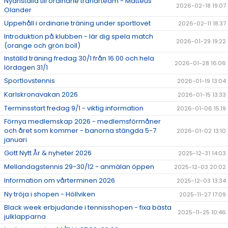
Nyanställd till ordinarie tränarteam - Matteus
2026-02-18 19:07
Olander
Uppehåll i ordinarie träning under sportlovet
2026-02-11 18:37
Introduktion på klubben - lär dig spela match
2026-01-29 19:22
(orange och grön boll)
Inställd träning fredag 30/1 från 16.00 och hela
2026-01-28 16:06
lördagen 31/1
Sportlovstennis
2026-01-19 13:04
Karlskronavakan 2026
2026-01-15 13:33
Terminsstart fredag 9/1 - viktig information
2026-01-06 15:19
Förnya medlemskap 2026 - medlemsförmåner
och året som kommer - banorna stängda 5-7
2026-01-02 13:10
januari
Gott Nytt År & nyheter 2026
2025-12-31 14:03
Mellandagstennis 29-30/12 - anmälan öppen
2025-12-03 20:02
Information om vårterminen 2026
2025-12-03 13:34
Ny tröja i shopen - Höllviken
2025-11-27 17:09
Black week erbjudande i tennisshopen - fixa bästa
2025-11-25 10:46
julklapparna