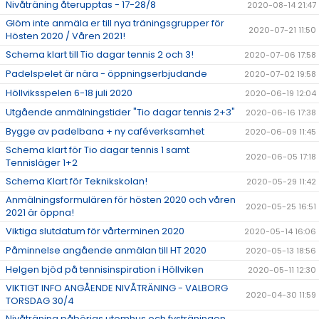
Nivåträning återupptas - 17-28/8
2020-08-14 21:47
Glöm inte anmäla er till nya träningsgrupper för
2020-07-21 11:50
Hösten 2020 / Våren 2021!
Schema klart till Tio dagar tennis 2 och 3!
2020-07-06 17:58
Padelspelet är nära - öppningserbjudande
2020-07-02 19:58
Höllviksspelen 6-18 juli 2020
2020-06-19 12:04
Utgående anmälningstider "Tio dagar tennis 2+3"
2020-06-16 17:38
Bygge av padelbana + ny caféverksamhet
2020-06-09 11:45
Schema klart för Tio dagar tennis 1 samt
2020-06-05 17:18
Tennisläger 1+2
Schema Klart för Teknikskolan!
2020-05-29 11:42
Anmälningsformulären för hösten 2020 och våren
2020-05-25 16:51
2021 är öppna!
Viktiga slutdatum för vårterminen 2020
2020-05-14 16:06
Påminnelse angående anmälan till HT 2020
2020-05-13 18:56
Helgen bjöd på tennisinspiration i Höllviken
2020-05-11 12:30
VIKTIGT INFO ANGÅENDE NIVÅTRÄNING - VALBORG
2020-04-30 11:59
TORSDAG 30/4
Nivåträning påbörjas utomhus och fysträningen