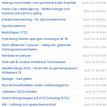
Intervju med Klubb-och sportchef Kalle Averfalk
2022-02-03 12:08
Davis Cup i Helsingborg - stötta Sverige och
2022-01-31 18:30
klubben på samma gång
Enkätundersökning - för alla medlemmar
2022-01-24 18:52
Sportlovstennis
2022-01-21 16:49
Matchligan VT22
2022-01-21 16:34
Fysträning startar upp igen onsdagar 18-19
2022-01-12 12:58
Start vårtermin 7 januari - viktig info gällande
2022-01-05 17:35
träningsverksamheten
Nyhetsbrev januari
2022-01-03 14:06
Gott nytt år önskar Höllvikens Tennisklubb
2021-12-31 12:22
Medlemskap 2022 - bli en del av gemenskapen i
2021-12-28 18:57
Höllvikens TK
Nuläge - vad gäller
2021-12-22 16:37
Nya tennisaktiviteter under mellandagarna
2021-12-22 12:38
Julfesten 20/12 inställd
2021-12-17 19:37
Sista träningsdagen på HT21 (onsdag 15/12)
2021-12-15 15:55
KM - Lottning och spelschema klart
2021-12-14 16:46