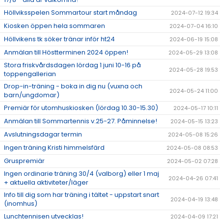
Höllviksspelen Sommartour start måndag
2024-07-12 19:34
Kiosken öppen hela sommaren
2024-07-04 16:10
Höllvikens tk söker tränar inför ht24
2024-06-19 15:08
Anmälan till Höstterminen 2024 öppen!
2024-05-29 13:08
Stora friskvårdsdagen lördag 1 juni 10-16 på
2024-05-28 19:53
toppengallerian
Drop-in-träning - boka in dig nu (vuxna och
2024-05-24 11:00
barn/ungdomar)
Premiär för utomhuskiosken (lördag 10.30-15.30)
2024-05-17 10:11
Anmälan till Sommartennis v.25-27. Påminnelse!
2024-05-15 13:23
Avslutningsdagar termin
2024-05-08 15:26
Ingen träning Kristi himmelsfärd
2024-05-08 08:53
Gruspremiär
2024-05-02 07:28
Ingen ordinarie träning 30/4 (valborg) eller 1 maj
2024-04-26 07:41
+ aktuella aktiviteter/läger
Info till dig som har träning i tältet - uppstart snart
2024-04-19 13:48
(inomhus)
Lunchtennisen utvecklas!
2024-04-09 17:21