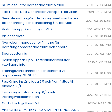
SO miditour för barn födda 2012 & 2013
2021-02-24 14:44
Elite Hotels Next Generation Zonspel i Höllviken
2021-02-21 13:23
Senaste nytt angående träningsverksamheten,
2021-02-20 12:56
abonnemang och banbokning (20 februari)
Vi startar upp 2 matchligor VT 21
2021-02-12 21:30
Visionsarbete
2021-02-10 10:44
Nya rekommendationer finns nu för
2021-02-05 14:10
barn/ungdomar födda 2002 och senare
Sportlovstennis
2021-02-02 14:10
Hallen öppnas upp - restriktioner kvarstår -
2021-01-22 17:34
ytterligare info
Träningsverksamheten och schema VT 21 -
2021-01-20 17:00
uppdatering 21-01-20
Fysträning inställd idag 6/1 och framflyttad till
2021-01-06 13:24
onsdag 13/1
Fysträningen startar upp 6/1 + info
2021-01-04 18:43
träningsverksamheten
God jul och gott nytt år!
2020-12-23 21:15
VIKTIGT INFORMATION - GYAHALLEN STÄNGS 23/12 -