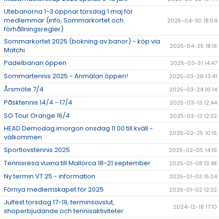
Utebanorna 1-3 öppnar torsdag 1 maj för
medlemmar (info, Sommarkortet och
2025-04-30 18:04
förhållningsregler)
Sommarkortet 2025 (bokning av banor) - köp via
2025-04-25 18:18
Matchi
Padelbanan öppen
2025-03-31 14:47
Sommartennis 2025 - Anmälan öppen!
2025-03-26 13:41
Årsmöte 7/4
2025-03-24 16:14
Påsktennis 14/4 - 17/4
2025-03-13 12:44
SO Tour Orange 16/4
2025-03-13 12:32
HEAD Demodag imorgon onsdag 11.00 till kväll -
2025-02-25 10:15
välkommen
Sportlovstennis 2025
2025-02-05 14:16
Tennisresa vuxna till Mallorca 18-21 september
2025-01-08 13:48
Ny termin VT 25 - information
2025-01-03 15:34
Förnya medlemskapet för 2025
2025-01-02 12:32
Julfest torsdag 17-19, terminsavslut,
2024-12-18 17:10
shoperbjudande och tennisaktiviteter