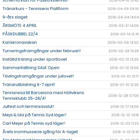
Schema klart för Påsklovstennis!
2019-04-10 13:42
Tränarkurs - Tennisens Plattform
2019-04-09 09:16
9-års slaget
2019-04-04 14:04
ÅRSMÖTE 4 APRIL
2019-03-21 14:06
PÅSKDUBBEL 22/4
2019-03-14 12:41
Karlskronavakan
2019-03-06 13:30
Turneringsframgångar under februari!
2019-02-28 13:28
Inställd träning under sportlovet
2019-02-13 13:36
Sammanfattning SALK Open
2019-01-10 13:56
Tävlingsframgångar under jullovet!
2019-01-10 13:17
Tränarutbildning 6-7 april!
2019-01-10 12:35
Tennisresa till Barcelona med Höllvikens
2018-12-28 07:56
Tennisklubb 25-28/4!
Julfest och terminsavslut!
2018-12-17 14:06
Meja & Ida på Tennis Syd läger!
2018-12-10 14:18
Carl Mejer på Tennis syd läger!
2018-12-03 11:23
Årets inomhusserie igång för A-laget
2018-11-13 13:41