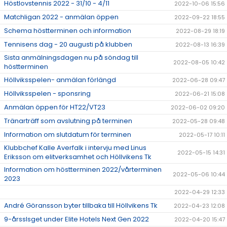
Höstlovstennis 2022 - 31/10 - 4/11
2022-10-06 15:56
Matchligan 2022 - anmälan öppen
2022-09-22 18:55
Schema höstterminen och information
2022-08-29 18:19
Tennisens dag - 20 augusti på klubben
2022-08-13 16:39
Sista anmälningsdagen nu på söndag till
2022-08-05 10:42
höstterminen
Höllviksspelen- anmälan förlängd
2022-06-28 09:47
Höllviksspelen - sponsring
2022-06-21 15:08
Anmälan öppen för HT22/VT23
2022-06-02 09:20
Tränarträff som avslutning på terminen
2022-05-28 09:48
Information om slutdatum för terminen
2022-05-17 10:11
Klubbchef Kalle Averfalk i intervju med Linus
2022-05-15 14:31
Eriksson om elitverksamhet och Höllvikens Tk
Information om höstterminen 2022/vårterminen
2022-05-06 10:44
2023
2022-04-29 12:33
André Göransson byter tillbaka till Höllvikens Tk
2022-04-23 12:08
9-årsslsget under Elite Hotels Next Gen 2022
2022-04-20 15:47