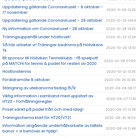
Uppdatering gällande Coronaviruset – 6 oktober -
2020-11-06 13:25
17 november
Uppdatering gällande Coronaviruset – 29 oktober
2020-10-29 14:54
Ny information om Coronaviruset - 28 oktober
2020-10-28 14:35
Träningsuppehåll under höstlovet!
2020-10-23 12:29
Så här arbetar vi! Träningar bedrivna på Höllvikens
2020-10-20 13:10
Tk
Bli sponsor till Höllviken Tennisklubb - få spelpott
2020-10-08 07:00
på MATCHi för tennis & padel för resten av 2020
Höstlovstennis
2020-10-01 13:35
Föräldramöte 8 oktober
2020-09-29 10:36
Stängning av utebanorna tisdag 15/9
2020-09-09 08:17
Viktig information i samband med uppstart av
2020-09-07 17:41
HT20 - Förhållningsregler
Priset sänkt på padel från och med idag!
2020-09-01 13:38
Träningschema klart för HT20/VT21
2020-08-25 18:02
Information angående underhållsarbete av tältets
2020-08-14 21:49
banor + vi behöver er hjälp!