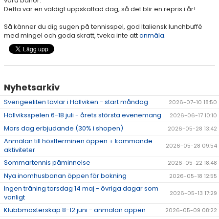
våra banor.
Detta var en väldigt uppskattad dag, så det blir en repris i år!
AKTIVITETER & LÄGER
Så känner du dig sugen på tennisspel, god Italiensk lunchbuffé
SERIESPEL & TÄVLINGAR
med mingel och goda skratt, tveka inte att
anmäla.
TENNISSHOP
RACKET-STRÄNGNING
Nyhetsarkiv
PADEL
Sverigeeliten tävlar i Höllviken - start måndag
2026-07-10 18:50
Höllviksspelen 6-18 juli - årets största evenemang
2026-06-17 10:10
GRUSBANORNA
Mors dag erbjudande (30% i shopen)
2026-05-28 13:42
SPONSORER & SAMARBETSPARTNERS
Anmälan till höstterminen öppen + kommande
2026-05-28 09:54
aktiviteter
AKTUELLT/SOCIAL MEDIA
Sommartennis påminnelse
2026-05-22 18:48
Nya inomhusbanan öppen för bokning
2026-05-18 12:55
KONTAKT & OM OSS
Ingen träning torsdag 14 maj - övriga dagar som
2026-05-13 17:29
vanligt
TRYGG TENNIS
Klubbmästerskap 8-12 juni - anmälan öppen
2026-05-09 08:22