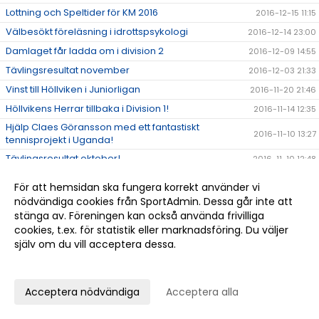
Lottning och Speltider för KM 2016
2016-12-15 11:15
Välbesökt föreläsning i idrottspsykologi
2016-12-14 23:00
Damlaget får ladda om i division 2
2016-12-09 14:55
Tävlingsresultat november
2016-12-03 21:33
Vinst till Höllviken i Juniorligan
2016-11-20 21:46
Höllvikens Herrar tillbaka i Division 1!
2016-11-14 12:35
Hjälp Claes Göransson med ett fantastiskt
2016-11-10 13:27
tennisprojekt i Uganda!
Tävlingsresultat oktober!
2016-11-10 12:48
Grattis Nils till lagvinsten i Pirres Pokal i Stockholm!
2016-10-24 22:26
För att hemsidan ska fungera korrekt använder vi
Det går bra för André Göransson i USA
2016-10-24 21:00
nödvändiga cookies från SportAdmin. Dessa går inte att
stänga av. Föreningen kan också använda frivilliga
Anmäl dig till Höstlovstennis
2016-10-07 12:09
cookies, t.ex. för statistik eller marknadsföring. Du väljer
Tävlingsresultat september
2016-10-05 12:34
själv om du vill acceptera dessa.
Se hit alla yngre juniorer som vill prova på att
2016-09-27 09:24
Anpassa dina val
tävla!
Nils vidare i Pirres pokal med Tennis Syd
2016-09-27 09:05
Acceptera nödvändiga
Acceptera alla
Har du läst vår nya broschyr?
2016-09-27 08:34