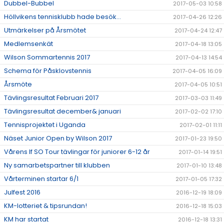
Dubbel-Bubbel
2017-05-03 10:58
Höllvikens tennisklubb hade besök...
2017-04-26 12:26
Utmärkelser på Årsmötet
2017-04-24 12:47
Medlemsenkät
2017-04-18 13:05
Wilson Sommartennis 2017
2017-04-13 14:54
Schema för Påsklovstennis
2017-04-05 16:09
Årsmöte
2017-04-05 10:51
Tävlingsresultat Februari 2017
2017-03-03 11:49
Tävlingsresultat december& januari
2017-02-02 17:10
Tennisprojektet i Uganda
2017-02-01 11:11
Näset Junior Open by Wilson 2017
2017-01-23 19:50
Vårens If SO Tour tävlingar för juniorer 6-12 år
2017-01-14 19:51
Ny samarbetspartner till klubben
2017-01-10 13:48
Vårterminen startar 6/1
2017-01-05 17:32
Julfest 2016
2016-12-19 18:09
KM-lotteriet & tipsrundan!
2016-12-18 15:03
KM har startat
2016-12-18 13:31