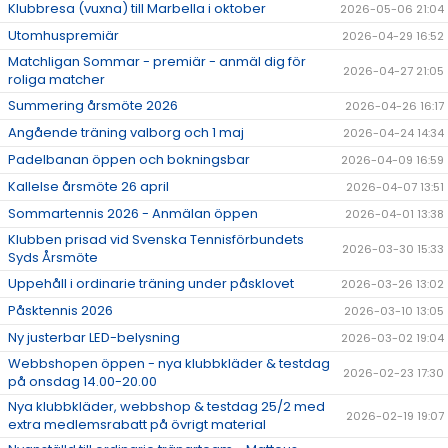
Klubbresa (vuxna) till Marbella i oktober
2026-05-06 21:04
DOKUMENT
Utomhuspremiär
2026-04-29 16:52
ÖPETTIDER SOMMAR
Matchligan Sommar - premiär - anmäl dig för
2026-04-27 21:05
roliga matcher
Summering årsmöte 2026
2026-04-26 16:17
Angående träning valborg och 1 maj
2026-04-24 14:34
Padelbanan öppen och bokningsbar
2026-04-09 16:59
Kallelse årsmöte 26 april
2026-04-07 13:51
Sommartennis 2026 - Anmälan öppen
2026-04-01 13:38
Klubben prisad vid Svenska Tennisförbundets
2026-03-30 15:33
Syds Årsmöte
Uppehåll i ordinarie träning under påsklovet
2026-03-26 13:02
Påsktennis 2026
2026-03-10 13:05
Ny justerbar LED-belysning
2026-03-02 19:04
Webbshopen öppen - nya klubbkläder & testdag
2026-02-23 17:30
på onsdag 14.00-20.00
Nya klubbkläder, webbshop & testdag 25/2 med
2026-02-19 19:07
extra medlemsrabatt på övrigt material