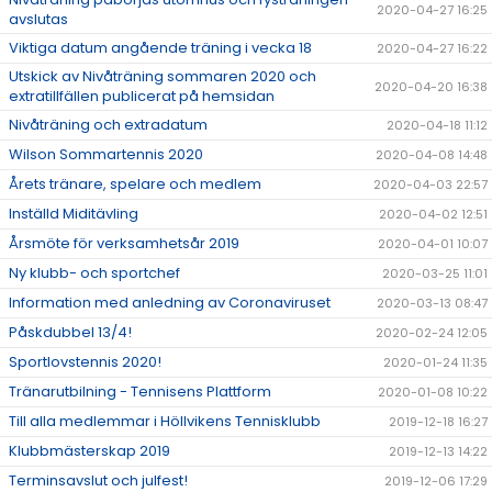
2020-04-27 16:25
avslutas
Viktiga datum angående träning i vecka 18
2020-04-27 16:22
Utskick av Nivåträning sommaren 2020 och
2020-04-20 16:38
extratillfällen publicerat på hemsidan
Nivåträning och extradatum
2020-04-18 11:12
Wilson Sommartennis 2020
2020-04-08 14:48
Årets tränare, spelare och medlem
2020-04-03 22:57
Inställd Miditävling
2020-04-02 12:51
Årsmöte för verksamhetsår 2019
2020-04-01 10:07
Ny klubb- och sportchef
2020-03-25 11:01
Information med anledning av Coronaviruset
2020-03-13 08:47
Påskdubbel 13/4!
2020-02-24 12:05
Sportlovstennis 2020!
2020-01-24 11:35
Tränarutbilning - Tennisens Plattform
2020-01-08 10:22
Till alla medlemmar i Höllvikens Tennisklubb
2019-12-18 16:27
Klubbmästerskap 2019
2019-12-13 14:22
Terminsavslut och julfest!
2019-12-06 17:29