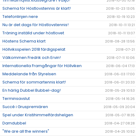
Tim Malmqvist klassegrare i Växjö!
2018-10-30 10:18
Schema för Höstlovstennis är klart!
2018-10-23 13:05
Telefonlinjen nere
2018-10-19 10:23
Nu är det dags för Höstlovstennis!
2018-10-11 13:21
Träning inställd under höstlovet
2018-10-11 13:07
Höstens Schema klart
2018-08-28 13:56
Höllviksspelen 2018 färdigspelat
2018-07-21
Välkommen Fredrik och Ervin!
2018-07-11 10:06
Internationella Framgångar för Höllviken
2018-06-04 17:13
Meddelande från Styrelsen
2018-06-03 17:00
Schema för sommartennis klart!
2018-06-01 20:33
En härlig Dubbel Bubbel-dag!
2018-05-29 10:53
Terminsavslut
2018-05-14 16:26
Succé i Gruspremiären
2018-05-09 20:04
Spel under Kristihimmelfärdshelgen
2018-05-07 18:35
Damdubbel
2018-04-27 08:28
"We are all the winners"
2018-04-25 10:52