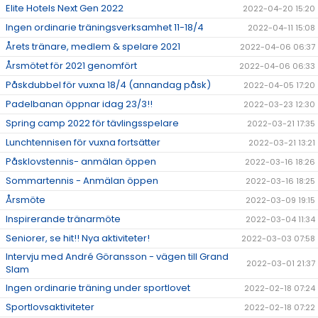
Elite Hotels Next Gen 2022
2022-04-20 15:20
Ingen ordinarie träningsverksamhet 11-18/4
2022-04-11 15:08
Årets tränare, medlem & spelare 2021
2022-04-06 06:37
Årsmötet för 2021 genomfört
2022-04-06 06:33
Påskdubbel för vuxna 18/4 (annandag påsk)
2022-04-05 17:20
Padelbanan öppnar idag 23/3!!
2022-03-23 12:30
Spring camp 2022 för tävlingsspelare
2022-03-21 17:35
Lunchtennisen för vuxna fortsätter
2022-03-21 13:21
Påsklovstennis- anmälan öppen
2022-03-16 18:26
Sommartennis - Anmälan öppen
2022-03-16 18:25
Årsmöte
2022-03-09 19:15
Inspirerande tränarmöte
2022-03-04 11:34
Seniorer, se hit!! Nya aktiviteter!
2022-03-03 07:58
Intervju med André Göransson - vägen till Grand
2022-03-01 21:37
Slam
Ingen ordinarie träning under sportlovet
2022-02-18 07:24
Sportlovsaktiviteter
2022-02-18 07:22