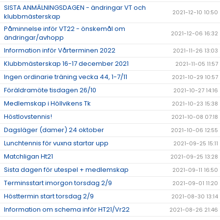
SISTA ANMÄLNINGSDAGEN - ändringar VT och
2021-12-10 10:50
klubbmästerskap
Påminnelse inför VT22 - önskemål om
2021-12-06 16:32
ändringar/avhopp
Information inför Vårterminen 2022
2021-11-26 13:03
Klubbmästerskap 16-17 december 2021
2021-11-05 11:57
Ingen ordinarie träning vecka 44, 1-7/11
2021-10-29 10:57
Föräldramöte tisdagen 26/10
2021-10-27 14:16
Medlemskap i Höllvikens Tk
2021-10-23 15:38
Höstlovstennis!
2021-10-08 07:18
Dagsläger (damer) 24 oktober
2021-10-06 12:55
Lunchtennis för vuxna startar upp
2021-09-25 15:11
Matchligan Ht21
2021-09-25 13:28
Sista dagen för utespel + medlemskap
2021-09-11 16:50
Terminsstart imorgon torsdag 2/9
2021-09-01 11:20
Hösttermin start torsdag 2/9
2021-08-30 13:14
Information om schema inför HT21/Vr22
2021-08-26 21:46