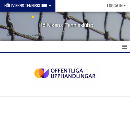
HÖLLVIKENS TENNISKLUBB
LOGGA IN
Höllvikens Tennisklubb
HEM
NYHETER
BOKA BANA
TERMINSTRÄNING HT & VT
TRÄNING SOMMAR