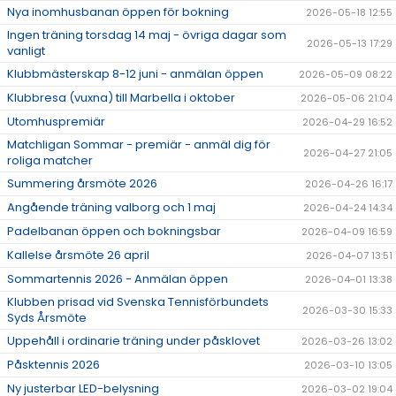
Nya inomhusbanan öppen för bokning
2026-05-18 12:55
Ingen träning torsdag 14 maj - övriga dagar som
2026-05-13 17:29
vanligt
Klubbmästerskap 8-12 juni - anmälan öppen
2026-05-09 08:22
Klubbresa (vuxna) till Marbella i oktober
2026-05-06 21:04
Utomhuspremiär
2026-04-29 16:52
Matchligan Sommar - premiär - anmäl dig för
2026-04-27 21:05
roliga matcher
Summering årsmöte 2026
2026-04-26 16:17
Angående träning valborg och 1 maj
2026-04-24 14:34
Padelbanan öppen och bokningsbar
2026-04-09 16:59
Kallelse årsmöte 26 april
2026-04-07 13:51
Sommartennis 2026 - Anmälan öppen
2026-04-01 13:38
Klubben prisad vid Svenska Tennisförbundets
2026-03-30 15:33
Syds Årsmöte
Uppehåll i ordinarie träning under påsklovet
2026-03-26 13:02
Påsktennis 2026
2026-03-10 13:05
Ny justerbar LED-belysning
2026-03-02 19:04