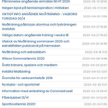
Påminnelse angående anmälan till HT 2020
2020-05-13 18:56
Helgen bjöd på tennisinspiration i Höllviken
2020-05-11 12:30
VIKTIGT INFO ANGÅENDE NIVÅTRÄNING - VALBORG
2020-04-30 11:59
TORSDAG 30/4
Nivåträning påbörjas utomhus och fysträningen
2020-04-27 16:25
avslutas
Viktiga datum angående träning i vecka 18
2020-04-27 16:22
Utskick av Nivåträning sommaren 2020 och
2020-04-20 16:38
extratillfällen publicerat på hemsidan
Nivåträning och extradatum
2020-04-18 11:12
Wilson Sommartennis 2020
2020-04-08 14:48
Årets tränare, spelare och medlem
2020-04-03 22:57
Inställd Miditävling
2020-04-02 12:51
Årsmöte för verksamhetsår 2019
2020-04-01 10:07
Ny klubb- och sportchef
2020-03-25 11:01
Information med anledning av Coronaviruset
2020-03-13 08:47
Påskdubbel 13/4!
2020-02-24 12:05
Sportlovstennis 2020!
2020-01-24 11:35