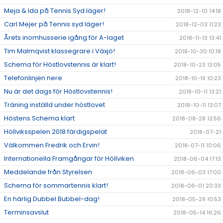
Meja & Ida på Tennis Syd läger!
2018-12-10 14:18
Carl Mejer på Tennis syd läger!
2018-12-03 11:23
Årets inomhusserie igång för A-laget
2018-11-13 13:41
Tim Malmqvist klassegrare i Växjö!
2018-10-30 10:18
Schema för Höstlovstennis är klart!
2018-10-23 13:05
Telefonlinjen nere
2018-10-19 10:23
Nu är det dags för Höstlovstennis!
2018-10-11 13:21
Träning inställd under höstlovet
2018-10-11 13:07
Höstens Schema klart
2018-08-28 13:56
Höllviksspelen 2018 färdigspelat
2018-07-21
Välkommen Fredrik och Ervin!
2018-07-11 10:06
Internationella Framgångar för Höllviken
2018-06-04 17:13
Meddelande från Styrelsen
2018-06-03 17:00
Schema för sommartennis klart!
2018-06-01 20:33
En härlig Dubbel Bubbel-dag!
2018-05-29 10:53
Terminsavslut
2018-05-14 16:26