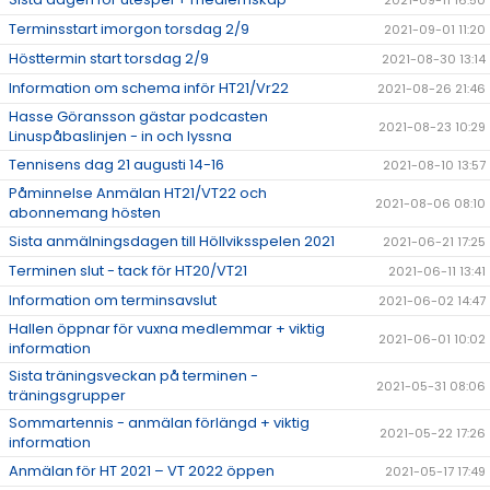
2021-09-11 16:50
Terminsstart imorgon torsdag 2/9
2021-09-01 11:20
Hösttermin start torsdag 2/9
2021-08-30 13:14
Information om schema inför HT21/Vr22
2021-08-26 21:46
Hasse Göransson gästar podcasten
2021-08-23 10:29
Linuspåbaslinjen - in och lyssna
Tennisens dag 21 augusti 14-16
2021-08-10 13:57
Påminnelse Anmälan HT21/VT22 och
2021-08-06 08:10
abonnemang hösten
Sista anmälningsdagen till Höllviksspelen 2021
2021-06-21 17:25
Terminen slut - tack för HT20/VT21
2021-06-11 13:41
Information om terminsavslut
2021-06-02 14:47
Hallen öppnar för vuxna medlemmar + viktig
2021-06-01 10:02
information
Sista träningsveckan på terminen -
2021-05-31 08:06
träningsgrupper
Sommartennis - anmälan förlängd + viktig
2021-05-22 17:26
information
Anmälan för HT 2021 – VT 2022 öppen
2021-05-17 17:49