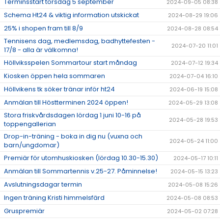
Terminsstart torsdag 5 september
2024-09-05 08:38
Schema Ht24 & viktig information utskickat
2024-08-29 19:06
25% i shopen fram till 8/9
2024-08-28 08:54
Tennisens dag, medlemsdag, badhyttefesten -
2024-07-20 11:01
17/8 - alla är välkomna!
Höllviksspelen Sommartour start måndag
2024-07-12 19:34
Kiosken öppen hela sommaren
2024-07-04 16:10
Höllvikens tk söker tränar inför ht24
2024-06-19 15:08
Anmälan till Höstterminen 2024 öppen!
2024-05-29 13:08
Stora friskvårdsdagen lördag 1 juni 10-16 på
2024-05-28 19:53
toppengallerian
Drop-in-träning - boka in dig nu (vuxna och
2024-05-24 11:00
barn/ungdomar)
Premiär för utomhuskiosken (lördag 10.30-15.30)
2024-05-17 10:11
Anmälan till Sommartennis v.25-27. Påminnelse!
2024-05-15 13:23
Avslutningsdagar termin
2024-05-08 15:26
Ingen träning Kristi himmelsfärd
2024-05-08 08:53
Gruspremiär
2024-05-02 07:28