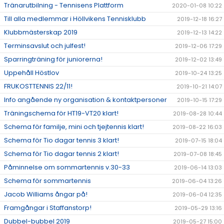
Tränarutbilning - Tennisens Plattform
2020-01-08 10:22
Till alla medlemmar i Höllvikens Tennisklubb
2019-12-18 16:27
Klubbmästerskap 2019
2019-12-13 14:22
Terminsavslut och julfest!
2019-12-06 17:29
Sparringträning för juniorerna!
2019-12-02 13:49
Uppehåll Höstlov
2019-10-24 13:25
FRUKOSTTENNIS 22/11!
2019-10-21 14:07
Info angående ny organisation & kontaktpersoner
2019-10-15 17:29
Träningschema för HT19-VT20 klart!
2019-08-28 10:44
Schema för familje, mini och tjejtennis klart!
2019-08-22 16:03
Schema för Tio dagar tennis 3 klart!
2019-07-15 18:04
Schema för Tio dagar tennis 2 klart!
2019-07-08 18:45
Påminnelse om sommartennis v.30-33
2019-06-14 13:03
Schema för sommartennis
2019-06-04 13:26
Jacob Williams ångar på!
2019-06-04 12:35
Framgångar i Staffanstorp!
2019-05-29 13:16
Dubbel-bubbel 2019
2019-05-27 15:00