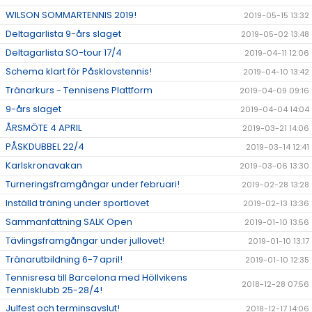
WILSON SOMMARTENNIS 2019!
2019-05-15 13:32
Deltagarlista 9-års slaget
2019-05-02 13:48
Deltagarlista SO-tour 17/4
2019-04-11 12:06
Schema klart för Påsklovstennis!
2019-04-10 13:42
Tränarkurs - Tennisens Plattform
2019-04-09 09:16
9-års slaget
2019-04-04 14:04
ÅRSMÖTE 4 APRIL
2019-03-21 14:06
PÅSKDUBBEL 22/4
2019-03-14 12:41
Karlskronavakan
2019-03-06 13:30
Turneringsframgångar under februari!
2019-02-28 13:28
Inställd träning under sportlovet
2019-02-13 13:36
Sammanfattning SALK Open
2019-01-10 13:56
Tävlingsframgångar under jullovet!
2019-01-10 13:17
Tränarutbildning 6-7 april!
2019-01-10 12:35
Tennisresa till Barcelona med Höllvikens
2018-12-28 07:56
Tennisklubb 25-28/4!
Julfest och terminsavslut!
2018-12-17 14:06