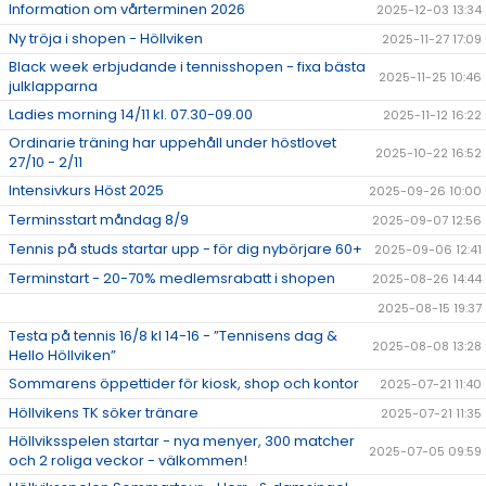
Information om vårterminen 2026
2025-12-03 13:34
Ny tröja i shopen - Höllviken
2025-11-27 17:09
Black week erbjudande i tennisshopen - fixa bästa
2025-11-25 10:46
julklapparna
Ladies morning 14/11 kl. 07.30-09.00
2025-11-12 16:22
Ordinarie träning har uppehåll under höstlovet
2025-10-22 16:52
27/10 - 2/11
Intensivkurs Höst 2025
2025-09-26 10:00
Terminsstart måndag 8/9
2025-09-07 12:56
Tennis på studs startar upp - för dig nybörjare 60+
2025-09-06 12:41
Terminstart - 20-70% medlemsrabatt i shopen
2025-08-26 14:44
2025-08-15 19:37
Testa på tennis 16/8 kl 14-16 - ”Tennisens dag &
2025-08-08 13:28
Hello Höllviken”
Sommarens öppettider för kiosk, shop och kontor
2025-07-21 11:40
Höllvikens TK söker tränare
2025-07-21 11:35
Höllviksspelen startar - nya menyer, 300 matcher
2025-07-05 09:59
och 2 roliga veckor - välkommen!