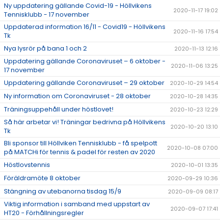
Ny uppdatering gällande Covid-19 - Höllvikens
2020-11-17 19:02
Tennisklubb - 17 november
Uppdaterad information 16/11 - Covid19 - Höllvikens
2020-11-16 17:54
Tk
Nya lysrör på bana 1 och 2
2020-11-13 12:16
Uppdatering gällande Coronaviruset – 6 oktober -
2020-11-06 13:25
17 november
Uppdatering gällande Coronaviruset – 29 oktober
2020-10-29 14:54
Ny information om Coronaviruset - 28 oktober
2020-10-28 14:35
Träningsuppehåll under höstlovet!
2020-10-23 12:29
Så här arbetar vi! Träningar bedrivna på Höllvikens
2020-10-20 13:10
Tk
Bli sponsor till Höllviken Tennisklubb - få spelpott
2020-10-08 07:00
på MATCHi för tennis & padel för resten av 2020
Höstlovstennis
2020-10-01 13:35
Föräldramöte 8 oktober
2020-09-29 10:36
Stängning av utebanorna tisdag 15/9
2020-09-09 08:17
Viktig information i samband med uppstart av
2020-09-07 17:41
HT20 - Förhållningsregler