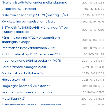
Nya tennisaktiviteter under mellandagarna
2021-12-22 12:38
Julfesten 20/12 inställd
2021-12-17 19:37
Sista träningsdagen på HT21 (onsdag 15/12)
2021-12-15 15:55
KM - Lottning och spelschema klart
2021-12-14 16:46
SISTA ANMÄLNINGSDAGEN - ändringar VT och
2021-12-10 10:50
klubbmästerskap
Påminnelse inför VT22 - önskemål om
2021-12-06 16:32
ändringar/avhopp
Information inför Vårterminen 2022
2021-11-26 13:03
Klubbmästerskap 16-17 december 2021
2021-11-05 11:57
Ingen ordinarie träning vecka 44, 1-7/11
2021-10-29 10:57
Föräldramöte tisdagen 26/10
2021-10-27 14:16
Medlemskap i Höllvikens Tk
2021-10-23 15:38
Höstlovstennis!
2021-10-08 07:18
Dagsläger (damer) 24 oktober
2021-10-06 12:55
Lunchtennis för vuxna startar upp
2021-09-25 15:11
Matchligan Ht21
2021-09-25 13:28
Sista dagen för utespel + medlemskap