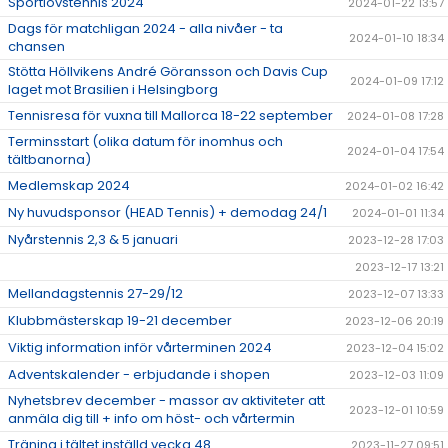
Sportlovstennis 2024
2024-01-22 13:57
Dags för matchligan 2024 - alla nivåer - ta
2024-01-10 18:34
chansen
Stötta Höllvikens André Göransson och Davis Cup
2024-01-09 17:12
laget mot Brasilien i Helsingborg
Tennisresa för vuxna till Mallorca 18-22 september
2024-01-08 17:28
Terminsstart (olika datum för inomhus och
2024-01-04 17:54
tältbanorna)
Medlemskap 2024
2024-01-02 16:42
Ny huvudsponsor (HEAD Tennis) + demodag 24/1
2024-01-01 11:34
Nyårstennis 2,3 & 5 januari
2023-12-28 17:03
2023-12-17 13:21
Mellandagstennis 27-29/12
2023-12-07 13:33
Klubbmästerskap 19-21 december
2023-12-06 20:19
Viktig information inför vårterminen 2024
2023-12-04 15:02
Adventskalender - erbjudande i shopen
2023-12-03 11:09
Nyhetsbrev december - massor av aktiviteter att
2023-12-01 10:59
anmäla dig till + info om höst- och vårtermin
Träning i tältet inställd vecka 48
2023-11-27 09:51