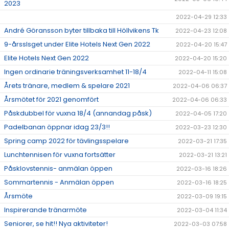
2023
2022-04-29 12:33
André Göransson byter tillbaka till Höllvikens Tk
2022-04-23 12:08
9-årsslsget under Elite Hotels Next Gen 2022
2022-04-20 15:47
Elite Hotels Next Gen 2022
2022-04-20 15:20
Ingen ordinarie träningsverksamhet 11-18/4
2022-04-11 15:08
Årets tränare, medlem & spelare 2021
2022-04-06 06:37
Årsmötet för 2021 genomfört
2022-04-06 06:33
Påskdubbel för vuxna 18/4 (annandag påsk)
2022-04-05 17:20
Padelbanan öppnar idag 23/3!!
2022-03-23 12:30
Spring camp 2022 för tävlingsspelare
2022-03-21 17:35
Lunchtennisen för vuxna fortsätter
2022-03-21 13:21
Påsklovstennis- anmälan öppen
2022-03-16 18:26
Sommartennis - Anmälan öppen
2022-03-16 18:25
Årsmöte
2022-03-09 19:15
Inspirerande tränarmöte
2022-03-04 11:34
Seniorer, se hit!! Nya aktiviteter!
2022-03-03 07:58