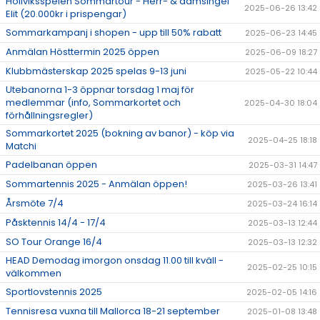
Höllviksspelen Sommartour - Herr- & damsingel
2025-06-26 13:42
Elit (20.000kr i prispengar)
Sommarkampanj i shopen - upp till 50% rabatt
2025-06-23 14:45
Anmälan Hösttermin 2025 öppen
2025-06-09 18:27
Klubbmästerskap 2025 spelas 9-13 juni
2025-05-22 10:44
Utebanorna 1-3 öppnar torsdag 1 maj för
medlemmar (info, Sommarkortet och
2025-04-30 18:04
förhållningsregler)
Sommarkortet 2025 (bokning av banor) - köp via
2025-04-25 18:18
Matchi
Padelbanan öppen
2025-03-31 14:47
Sommartennis 2025 - Anmälan öppen!
2025-03-26 13:41
Årsmöte 7/4
2025-03-24 16:14
Påsktennis 14/4 - 17/4
2025-03-13 12:44
SO Tour Orange 16/4
2025-03-13 12:32
HEAD Demodag imorgon onsdag 11.00 till kväll -
2025-02-25 10:15
välkommen
Sportlovstennis 2025
2025-02-05 14:16
Tennisresa vuxna till Mallorca 18-21 september
2025-01-08 13:48