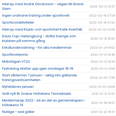
Intervju med André Göransson - vägen till Grand
2022-03-01 21:37
Slam
Ingen ordinarie träning under sportlovet
2022-02-18 07:24
Sportlovsaktiviteter
2022-02-18 07:22
Intervju med Klubb-och sportchef Kalle Averfalk
2022-02-03 12:08
Davis Cup i Helsingborg - stötta Sverige och
2022-01-31 18:30
klubben på samma gång
Enkätundersökning - för alla medlemmar
2022-01-24 18:52
Sportlovstennis
2022-01-21 16:49
Matchligan VT22
2022-01-21 16:34
Fysträning startar upp igen onsdagar 18-19
2022-01-12 12:58
Start vårtermin 7 januari - viktig info gällande
2022-01-05 17:35
träningsverksamheten
Nyhetsbrev januari
2022-01-03 14:06
Gott nytt år önskar Höllvikens Tennisklubb
2021-12-31 12:22
Medlemskap 2022 - bli en del av gemenskapen i
2021-12-28 18:57
Höllvikens TK
Nuläge - vad gäller
2021-12-22 16:37