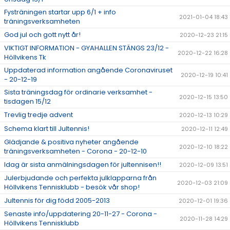
Fysträningen startar upp 6/1 + info
2021-01-04 18:43
träningsverksamheten
God jul och gott nytt år!
2020-12-23 21:15
VIKTIGT INFORMATION - GYAHALLEN STÄNGS 23/12 -
2020-12-22 16:28
Höllvikens Tk
Uppdaterad information angående Coronaviruset
2020-12-19 10:41
- 20-12-19
Sista träningsdag för ordinarie verksamhet -
2020-12-15 13:50
tisdagen 15/12
Trevlig tredje advent
2020-12-13 10:29
Schema klart till Jultennis!
2020-12-11 12:49
Glädjande & positiva nyheter angående
2020-12-10 18:22
träningsverksamheten - Corona - 20-12-10
Idag är sista anmälningsdagen för jultennisen!!
2020-12-09 13:51
Julerbjudande och perfekta julklapparna från
2020-12-03 21:09
Höllvikens Tennisklubb - besök vår shop!
Jultennis för dig född 2005-2013
2020-12-01 19:36
Senaste info/uppdatering 20-11-27 - Corona -
2020-11-28 14:29
Höllvikens Tennisklubb