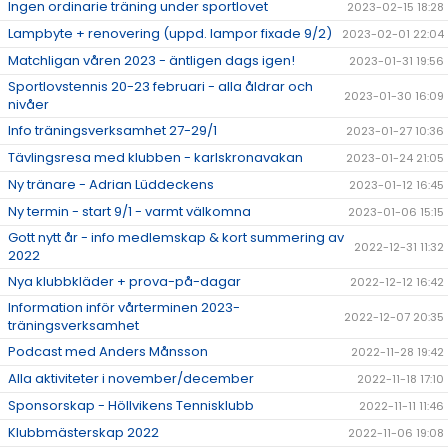
Ingen ordinarie träning under sportlovet
2023-02-15 18:28
Lampbyte + renovering (uppd. lampor fixade 9/2)
2023-02-01 22:04
Matchligan våren 2023 - äntligen dags igen!
2023-01-31 19:56
Sportlovstennis 20-23 februari - alla åldrar och
2023-01-30 16:09
nivåer
Info träningsverksamhet 27-29/1
2023-01-27 10:36
Tävlingsresa med klubben - karlskronavakan
2023-01-24 21:05
Ny tränare - Adrian Lüddeckens
2023-01-12 16:45
Ny termin - start 9/1 - varmt välkomna
2023-01-06 15:15
Gott nytt år - info medlemskap & kort summering av
2022-12-31 11:32
2022
Nya klubbkläder + prova-på-dagar
2022-12-12 16:42
Information inför vårterminen 2023-
2022-12-07 20:35
träningsverksamhet
Podcast med Anders Månsson
2022-11-28 19:42
Alla aktiviteter i november/december
2022-11-18 17:10
Sponsorskap - Höllvikens Tennisklubb
2022-11-11 11:46
Klubbmästerskap 2022
2022-11-06 19:08