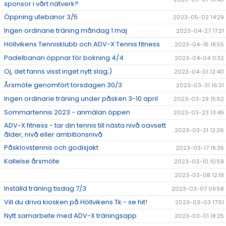
sponsor i vårt nätverk?
Öppning utebanor 3/5
2023-05-02 14:29
Ingen ordinarie träning måndag 1 maj
2023-04-27 17:21
Höllvikens Tennisklubb och ADV-X Tennis fitness
2023-04-16 18:55
Padelbanan öppnar för bokning 4/4
2023-04-04 11:32
Oj, det fanns visst inget nytt slag;)
2023-04-01 12:40
Årsmöte genomfört torsdagen 30/3
2023-03-31 16:31
Ingen ordinarie träning under påsken 3-10 april
2023-03-29 15:52
Sommartennis 2023 - anmälan öppen
2023-03-23 13:49
ADV-X fitness - tar din tennis till nästa nivå oavsett
2023-03-21 12:26
ålder, nivå eller ambitionsnivå
Påsklovstennis och godisjakt
2023-03-17 19:35
Kallelse årsmöte
2023-03-10 10:59
2023-03-08 12:19
Inställd träning tisdag 7/3
2023-03-07 09:58
Vill du driva kiosken på Höllvikens Tk - se hit!
2023-03-03 17:51
Nytt samarbete med ADV-X träningsapp
2023-03-01 18:25