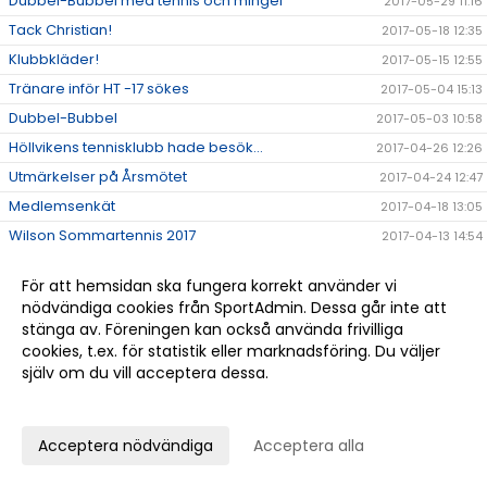
Dubbel-Bubbel med tennis och mingel
2017-05-29 11:16
Tack Christian!
2017-05-18 12:35
Klubbkläder!
2017-05-15 12:55
Tränare inför HT -17 sökes
2017-05-04 15:13
Dubbel-Bubbel
2017-05-03 10:58
Höllvikens tennisklubb hade besök...
2017-04-26 12:26
Utmärkelser på Årsmötet
2017-04-24 12:47
Medlemsenkät
2017-04-18 13:05
Wilson Sommartennis 2017
2017-04-13 14:54
Schema för Påsklovstennis
2017-04-05 16:09
För att hemsidan ska fungera korrekt använder vi
Årsmöte
2017-04-05 10:51
nödvändiga cookies från SportAdmin. Dessa går inte att
Tävlingsresultat Februari 2017
2017-03-03 11:49
stänga av. Föreningen kan också använda frivilliga
cookies, t.ex. för statistik eller marknadsföring. Du väljer
Tävlingsresultat december& januari
2017-02-02 17:10
själv om du vill acceptera dessa.
Tennisprojektet i Uganda
2017-02-01 11:11
Anpassa dina val
Näset Junior Open by Wilson 2017
2017-01-23 19:50
Vårens If SO Tour tävlingar för juniorer 6-12 år
2017-01-14 19:51
Acceptera nödvändiga
Acceptera alla
Ny samarbetspartner till klubben
2017-01-10 13:48