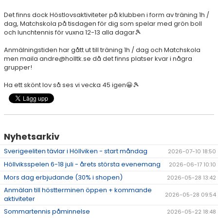
DOKUMENT
Det finns dock Höstlovsaktiviteter på klubben i form av träning 1h /
dag, Matchskola på tisdagen för dig som spelar med grön boll
ÖPETTIDER SOMMAR
och lunchtennis för vuxna 12-13 alla dagar🎾
Anmälningstiden har gått ut till träning 1h / dag och Matchskola
men maila andre@holltk.se då det finns platser kvar i några
grupper!
Ha ett skönt lov så ses vi vecka 45 igen😀🎾
Nyhetsarkiv
Sverigeeliten tävlar i Höllviken - start måndag
2026-07-10 18:50
Höllviksspelen 6-18 juli - årets största evenemang
2026-06-17 10:10
Mors dag erbjudande (30% i shopen)
2026-05-28 13:42
Anmälan till höstterminen öppen + kommande
2026-05-28 09:54
aktiviteter
Sommartennis påminnelse
2026-05-22 18:48