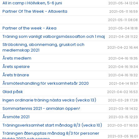
All in camp i Höllviken, 5-6 juni
2021-05-14 12:04
Partner Of The Week - Altaverita
2021-05-11 16:59
2021-05-11 08:08
Partner of the week - Akea
2021-05-04 18:18
Träning som vanligt valborgsmässoafton och 1 maj
2021-04-28 11:22
Ströbokning, abonnemang, gruskort och
2021-04-22 16:44
medlemskap 2021
Årets medlem
2021-04-16 19:35
Årets spelare
2021-04-16 19:34
Årets tränare
2021-04-16 19:32
Årsmöteshandling för verksamhetsår 2020
2021-04-14 19:57
Glad påsk
2021-04-02 16:53
Ingen ordinarie träning nästa vecka (vecka 13)
2021-03-28 17:28
Sommartennis 2021 - anmälan öppen!
2021-03-18 14:32
Årsmöte 2021
2021-03-15 12:23
Träningsverksamhet start måndag 8/3 (vecka 10)
2021-03-07 16:53
Träningen återupptas måndag 8/3 för personer
2021-03-05 16:01
födda 2002 och senare