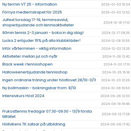
Ny termin VT 25 - information
2025-01-03 15:34
Förnya medlemskapet för 2025
2025-01-02 12:32
Julfest torsdag 17-19, terminsavslut,
2024-12-18 17:10
shoperbjudande och tennisaktiviteter
90min tennis 2-3 januari - boka in dig idag!
2024-12-17 08:35
Lucka 2 erbjuder 15% på alla klubbkläder!
2024-12-08 10:55
Inför vårterminen - viktig information
2024-12-02 13:25
Aktiviteter mellan jul och nyår
2024-11-26 12:42
Black week i tennisshopen
2024-11-20 17:13
Halloweenerbjudande tennisshop
2024-10-25 15:16
Ingen ordinarie träning under höstlovet 28/10-3/11
2024-10-23 13:26
Ny bollmaskin - bokningsbar from. 8/10
2024-10-08 16:53
Intensivkurs Höst 2024
2024-09-26 12:33
2024-09-19 19:46
Frukosttennis fredagar 07.30-09.00 - 13/9 första
2024-09-12 17:28
tillfället
Höllvikens TK satsar på utbildning
2024-09-06 17:42