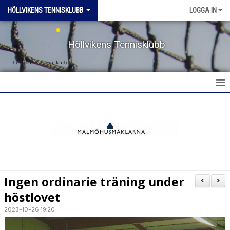
HÖLLVIKENS TENNISKLUBB
LOGGA IN
Höllvikens Tennisklubb
HEM
NYHETER
BOKA BANA
Ingen ordinarie träning under
<
>
TERMINSTRÄNING HT & VT
höstlovet
2023-10-26 19:20
TRÄNING SOMMAR