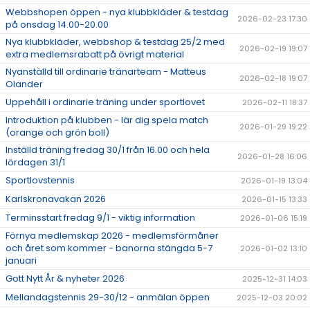
Webbshopen öppen - nya klubbkläder & testdag
2026-02-23 17:30
på onsdag 14.00-20.00
Nya klubbkläder, webbshop & testdag 25/2 med
2026-02-19 19:07
extra medlemsrabatt på övrigt material
Nyanställd till ordinarie tränarteam - Matteus
2026-02-18 19:07
Olander
Uppehåll i ordinarie träning under sportlovet
2026-02-11 18:37
Introduktion på klubben - lär dig spela match
2026-01-29 19:22
(orange och grön boll)
Inställd träning fredag 30/1 från 16.00 och hela
2026-01-28 16:06
lördagen 31/1
Sportlovstennis
2026-01-19 13:04
Karlskronavakan 2026
2026-01-15 13:33
Terminsstart fredag 9/1 - viktig information
2026-01-06 15:19
Förnya medlemskap 2026 - medlemsförmåner
och året som kommer - banorna stängda 5-7
2026-01-02 13:10
januari
Gott Nytt År & nyheter 2026
2025-12-31 14:03
Mellandagstennis 29-30/12 - anmälan öppen
2025-12-03 20:02