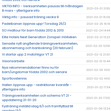
VIKTIG INFO - Verksamheten pausas till måndagen
2021-03-01 21:55
8 mars - ytterligare info
Viktig info - pausad träning vecka 9
2021-03-01 15:09
Padelbanan öppnas upp! Torsdag 25/2
2021-02-25 16:19
SO miditour för barn födda 2012 & 2013
2021-02-24 14:44
Elite Hotels Next Generation Zonspel i Höllviken
2021-02-21 13:23
Senaste nytt angående träningsverksamheten,
2021-02-20 12:56
abonnemang och banbokning (20 februari)
Vi startar upp 2 matchligor VT 21
2021-02-12 21:30
Visionsarbete
2021-02-10 10:44
Nya rekommendationer finns nu för
2021-02-05 14:10
barn/ungdomar födda 2002 och senare
Sportlovstennis
2021-02-02 14:10
Hallen öppnas upp - restriktioner kvarstår -
2021-01-22 17:34
ytterligare info
Träningsverksamheten och schema VT 21 -
2021-01-20 17:00
uppdatering 21-01-20
Fysträning inställd idag 6/1 och framflyttad till
2021-01-06 13:24
onsdag 13/1