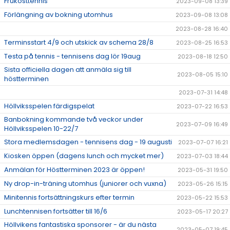
Frukosttennis
2023-09-08 13:39
Förlängning av bokning utomhus
2023-09-08 13:08
2023-08-28 16:40
Terminsstart 4/9 och utskick av schema 28/8
2023-08-25 16:53
Testa på tennis - tennisens dag lör 19aug
2023-08-18 12:50
Sista officiella dagen att anmäla sig till
2023-08-05 15:10
höstterminen
2023-07-31 14:48
Höllviksspelen färdigspelat
2023-07-22 16:53
Banbokning kommande två veckor under
2023-07-09 16:49
Höllviksspelen 10-22/7
Stora medlemsdagen - tennisens dag - 19 augusti
2023-07-07 16:21
Kiosken öppen (dagens lunch och mycket mer)
2023-07-03 18:44
Anmälan för Höstterminen 2023 är öppen!
2023-05-31 19:50
Ny drop-in-träning utomhus (juniorer och vuxna)
2023-05-26 15:15
Minitennis fortsättningskurs efter termin
2023-05-22 15:53
Lunchtennisen fortsätter till 16/6
2023-05-17 20:27
Höllvikens fantastiska sponsorer - är du nästa
2023-05-07 19:45