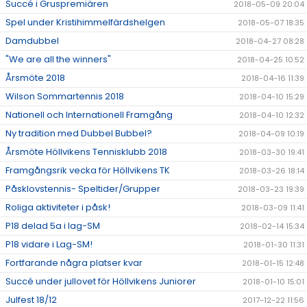
Succé i Gruspremiären
2018-05-09 20:04
Spel under Kristihimmelfärdshelgen
2018-05-07 18:35
Damdubbel
2018-04-27 08:28
"We are all the winners"
2018-04-25 10:52
Årsmöte 2018
2018-04-16 11:39
Wilson Sommartennis 2018
2018-04-10 15:29
Nationell och Internationell Framgång
2018-04-10 12:32
Ny tradition med Dubbel Bubbel?
2018-04-09 10:19
Årsmöte Höllvikens Tennisklubb 2018
2018-03-30 19:41
Framgångsrik vecka för Höllvikens TK
2018-03-26 18:14
Påsklovstennis- Speltider/Grupper
2018-03-23 19:39
Roliga aktiviteter i påsk!
2018-03-09 11:41
P18 delad 5a i lag-SM
2018-02-14 15:34
P18 vidare i Lag-SM!
2018-01-30 11:31
Fortfarande några platser kvar
2018-01-15 12:48
Succé under jullovet för Höllvikens Juniorer
2018-01-10 15:01
Julfest 18/12
2017-12-22 11:56