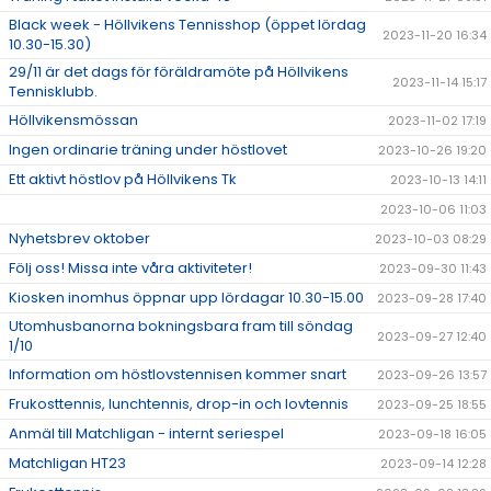
Black week - Höllvikens Tennisshop (öppet lördag
2023-11-20 16:34
10.30-15.30)
29/11 är det dags för föräldramöte på Höllvikens
2023-11-14 15:17
Tennisklubb.
Höllvikensmössan
2023-11-02 17:19
Ingen ordinarie träning under höstlovet
2023-10-26 19:20
Ett aktivt höstlov på Höllvikens Tk
2023-10-13 14:11
2023-10-06 11:03
Nyhetsbrev oktober
2023-10-03 08:29
Följ oss! Missa inte våra aktiviteter!
2023-09-30 11:43
Kiosken inomhus öppnar upp lördagar 10.30-15.00
2023-09-28 17:40
Utomhusbanorna bokningsbara fram till söndag
2023-09-27 12:40
1/10
Information om höstlovstennisen kommer snart
2023-09-26 13:57
Frukosttennis, lunchtennis, drop-in och lovtennis
2023-09-25 18:55
Anmäl till Matchligan - internt seriespel
2023-09-18 16:05
Matchligan HT23
2023-09-14 12:28