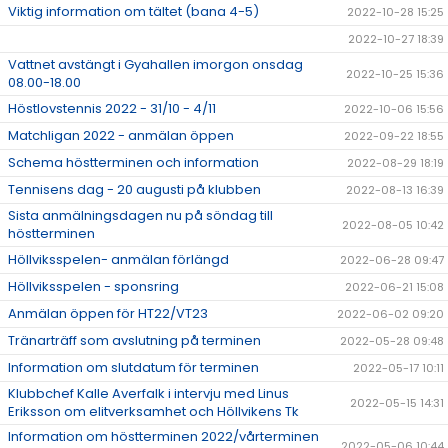
Viktig information om tältet (bana 4-5)
2022-10-28 15:25
2022-10-27 18:39
Vattnet avstängt i Gyahallen imorgon onsdag
2022-10-25 15:36
08.00-18.00
Höstlovstennis 2022 - 31/10 - 4/11
2022-10-06 15:56
Matchligan 2022 - anmälan öppen
2022-09-22 18:55
Schema höstterminen och information
2022-08-29 18:19
Tennisens dag - 20 augusti på klubben
2022-08-13 16:39
Sista anmälningsdagen nu på söndag till
2022-08-05 10:42
höstterminen
Höllviksspelen- anmälan förlängd
2022-06-28 09:47
Höllviksspelen - sponsring
2022-06-21 15:08
Anmälan öppen för HT22/VT23
2022-06-02 09:20
Tränarträff som avslutning på terminen
2022-05-28 09:48
Information om slutdatum för terminen
2022-05-17 10:11
Klubbchef Kalle Averfalk i intervju med Linus
2022-05-15 14:31
Eriksson om elitverksamhet och Höllvikens Tk
Information om höstterminen 2022/vårterminen
2022-05-06 10:44