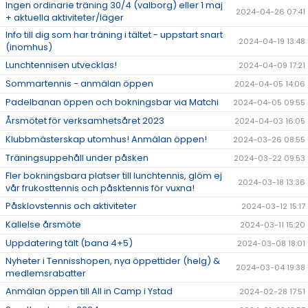
Ingen ordinarie träning 30/4 (valborg) eller 1 maj
2024-04-26 07:41
+ aktuella aktiviteter/läger
Info till dig som har träning i tältet - uppstart snart
2024-04-19 13:48
(inomhus)
Lunchtennisen utvecklas!
2024-04-09 17:21
Sommartennis - anmälan öppen
2024-04-05 14:06
Padelbanan öppen och bokningsbar via Matchi
2024-04-05 09:55
Årsmötet för verksamhetsåret 2023
2024-04-03 16:05
Klubbmästerskap utomhus! Anmälan öppen!
2024-03-26 08:55
Träningsuppehåll under påsken
2024-03-22 09:53
Fler bokningsbara platser till lunchtennis, glöm ej
2024-03-18 13:36
vår frukosttennis och påsktennis för vuxna!
Påsklovstennis och aktiviteter
2024-03-12 15:17
Kallelse årsmöte
2024-03-11 15:20
Uppdatering tält (bana 4+5)
2024-03-08 18:01
Nyheter i Tennisshopen, nya öppettider (helg) &
2024-03-04 19:38
medlemsrabatter
Anmälan öppen till All in Camp i Ystad
2024-02-28 17:51