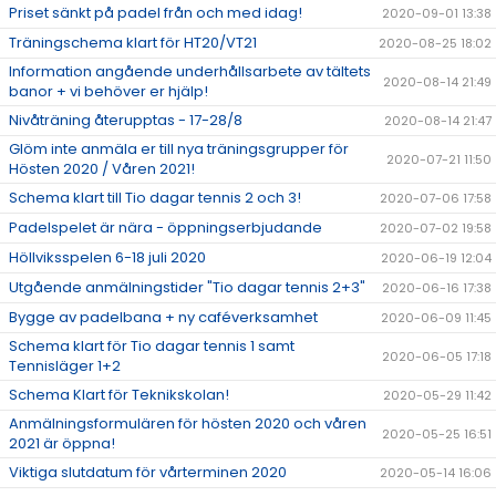
Priset sänkt på padel från och med idag!
2020-09-01 13:38
Träningschema klart för HT20/VT21
2020-08-25 18:02
Information angående underhållsarbete av tältets
2020-08-14 21:49
banor + vi behöver er hjälp!
Nivåträning återupptas - 17-28/8
2020-08-14 21:47
Glöm inte anmäla er till nya träningsgrupper för
2020-07-21 11:50
Hösten 2020 / Våren 2021!
Schema klart till Tio dagar tennis 2 och 3!
2020-07-06 17:58
Padelspelet är nära - öppningserbjudande
2020-07-02 19:58
Höllviksspelen 6-18 juli 2020
2020-06-19 12:04
Utgående anmälningstider "Tio dagar tennis 2+3"
2020-06-16 17:38
Bygge av padelbana + ny caféverksamhet
2020-06-09 11:45
Schema klart för Tio dagar tennis 1 samt
2020-06-05 17:18
Tennisläger 1+2
Schema Klart för Teknikskolan!
2020-05-29 11:42
Anmälningsformulären för hösten 2020 och våren
2020-05-25 16:51
2021 är öppna!
Viktiga slutdatum för vårterminen 2020
2020-05-14 16:06