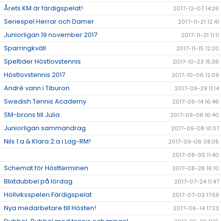
Årets KM är färdigspelat!
2017-12-07 14:26
Seriespel Herrar och Damer
2017-11-21 12:41
Juniorligan 19 november 2017
2017-11-21 11:11
Sparringkväll
2017-11-15 12:20
Speltider Höstlovstennis
2017-10-23 15:36
Höstlovstennis 2017
2017-10-06 12:09
André vann i Tiburon
2017-09-29 11:14
Swedish Tennis Academy
2017-09-14 16:46
SM-brons till Julia
2017-09-08 16:40
Juniorligan sammandrag
2017-09-08 10:37
Nils 1:a & Klara 2:a i Lag-RM!
2017-09-06 08:05
2017-08-30 11:40
Schemat för Höstterminen
2017-08-28 16:10
Blixtdubbel på lördag
2017-07-24 11:47
Höllviksspelen Färdigspelat
2017-07-03 17:59
Nya medarbetare till Hösten!
2017-06-14 17:23