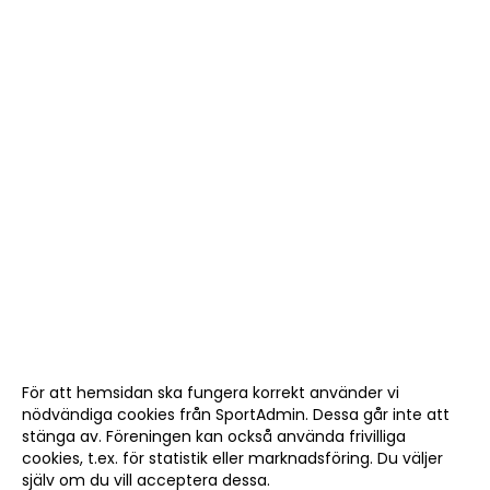
TENNISSHOP
RACKET-STRÄNGNING
PADEL
GRUSBANORNA
SPONSORER & SAMARBETSPARTNERS
AKTUELLT/SOCIAL MEDIA
KONTAKT & OM OSS
TRYGG TENNIS
DOKUMENT
För att hemsidan ska fungera korrekt använder vi
nödvändiga cookies från SportAdmin. Dessa går inte att
stänga av. Föreningen kan också använda frivilliga
ÖPETTIDER SOMMAR
cookies, t.ex. för statistik eller marknadsföring. Du väljer
själv om du vill acceptera dessa.