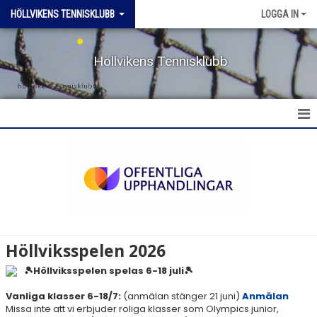
HÖLLVIKENS TENNISKLUBB
LOGGA IN
Höllvikens Tennisklubb
HEM
NYHETER
BOKA BANA
TERMINSTRÄNING HT & VT
Höllviksspelen 2026
TRÄNING SOMMAR
🎾Höllviksspelen spelas 6-18 juli🎾
Vanliga klasser 6-18/7:
(anmälan stänger 21 juni)
Anmälan
AKTIVITETER & LÄGER
Missa inte att vi erbjuder roliga klasser som Olympics junior,