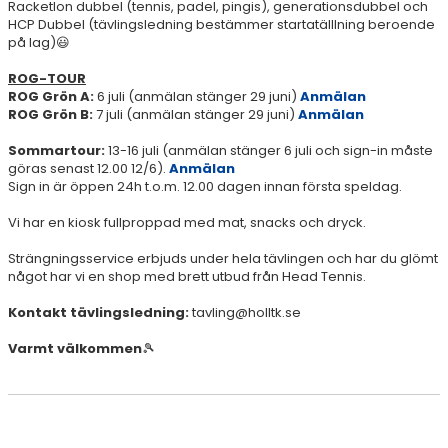
Racketlon dubbel (tennis, padel, pingis), generationsdubbel och
SERIESPEL & TÄVLINGAR
HCP Dubbel (tävlingsledning bestämmer startatälllning beroende
på lag)😃
ROG/TENNISPOKALEN - EN INTRODUKTION I TÄVLANDE
ROG-TOUR
ROG Grön A:
6 juli (anmälan stänger 29 juni)
Anmälan
KM
ROG Grön B:
7 juli (anmälan stänger 29 juni)
Anmälan
Sommartour:
13-16 juli (anmälan stänger 6 juli och sign-in måste
SERIESPEL
göras senast 12.00 12/6).
Anmälan
Sign in är öppen 24h t.o.m. 12.00 dagen innan första speldag.
HÖLLVIKSSPELEN
Vi har en kiosk fullproppad med mat, snacks och dryck.
ELITE HOTELS NEXT GEN
Strängningsservice erbjuds under hela tävlingen och har du glömt
något har vi en shop med brett utbud från Head Tennis.
TÄVLINGSFORMER BARN & UNGDOM
Kontakt tävlingsledning:
tavling@holltk.se
MATCHLIGAN SOMMAR 2026 (INTERNT SERIESPEL)
Varmt välkommen
🎾
TÄVLINGSJUNIOR
REKOMMENDERADE TÄVLINGAR 2026 VÅREN