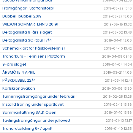
Jacob Williams ångar på!
2019-06-04 12:35
Framgångar i Staffanstorp!
2019-05-29 13:16
Dubbel-bubbel 2019
2019-05-27 15:00
WILSON SOMMARTENNIS 2019!
2019-05-15 13:32
Deltagarlista 9-års slaget
2019-05-02 13:48
Deltagarlista SO-tour 17/4
2019-04-11 12:06
Schema klart för Påsklovstennis!
2019-04-10 13:42
Tränarkurs - Tennisens Plattform
2019-04-09 09:16
9-års slaget
2019-04-04 14:04
ÅRSMÖTE 4 APRIL
2019-03-21 14:06
PÅSKDUBBEL 22/4
2019-03-14 12:41
Karlskronavakan
2019-03-06 13:30
Turneringsframgångar under februari!
2019-02-28 13:28
Inställd träning under sportlovet
2019-02-13 13:36
Sammanfattning SALK Open
2019-01-10 13:56
Tävlingsframgångar under jullovet!
2019-01-10 13:17
Tränarutbildning 6-7 april!
2019-01-10 12:35