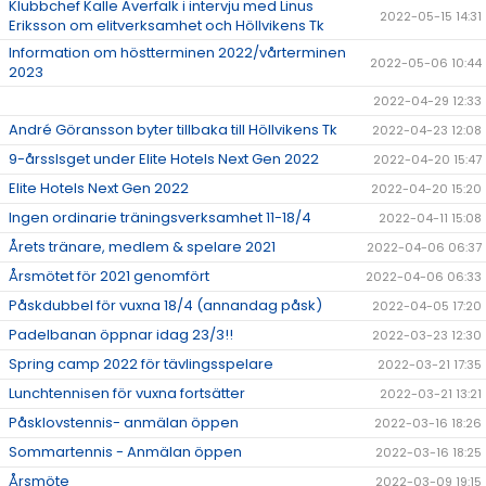
Klubbchef Kalle Averfalk i intervju med Linus
2022-05-15 14:31
Eriksson om elitverksamhet och Höllvikens Tk
Information om höstterminen 2022/vårterminen
2022-05-06 10:44
2023
2022-04-29 12:33
André Göransson byter tillbaka till Höllvikens Tk
2022-04-23 12:08
9-årsslsget under Elite Hotels Next Gen 2022
2022-04-20 15:47
Elite Hotels Next Gen 2022
2022-04-20 15:20
Ingen ordinarie träningsverksamhet 11-18/4
2022-04-11 15:08
Årets tränare, medlem & spelare 2021
2022-04-06 06:37
Årsmötet för 2021 genomfört
2022-04-06 06:33
Påskdubbel för vuxna 18/4 (annandag påsk)
2022-04-05 17:20
Padelbanan öppnar idag 23/3!!
2022-03-23 12:30
Spring camp 2022 för tävlingsspelare
2022-03-21 17:35
Lunchtennisen för vuxna fortsätter
2022-03-21 13:21
Påsklovstennis- anmälan öppen
2022-03-16 18:26
Sommartennis - Anmälan öppen
2022-03-16 18:25
Årsmöte
2022-03-09 19:15