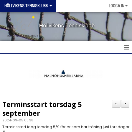
HÖLLVIKENS TENNISKLUBB
LOGGA IN
Höllvikens Tennisklubb
HEM
NYHETER
BOKA BANA
Terminsstart torsdag 5
<
>
TERMINSTRÄNING HT & VT
september
2024-09-05 08:38
TRÄNING SOMMAR
Terminsstart idag torsdag 5/9 för er som har träning just torsdagar