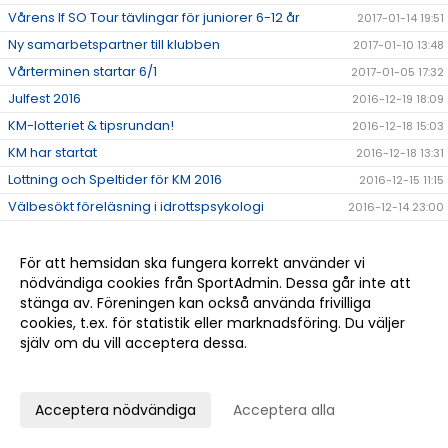
Vårens If SO Tour tävlingar för juniorer 6-12 år
2017-01-14 19:51
Ny samarbetspartner till klubben
2017-01-10 13:48
Vårterminen startar 6/1
2017-01-05 17:32
Julfest 2016
2016-12-19 18:09
KM-lotteriet & tipsrundan!
2016-12-18 15:03
KM har startat
2016-12-18 13:31
Lottning och Speltider för KM 2016
2016-12-15 11:15
Välbesökt föreläsning i idrottspsykologi
2016-12-14 23:00
Damlaget får ladda om i division 2
2016-12-09 14:55
Tävlingsresultat november
För att hemsidan ska fungera korrekt använder vi
2016-12-03 21:33
nödvändiga cookies från SportAdmin. Dessa går inte att
Vinst till Höllviken i Juniorligan
2016-11-20 21:46
stänga av. Föreningen kan också använda frivilliga
Höllvikens Herrar tillbaka i Division 1!
2016-11-14 12:35
cookies, t.ex. för statistik eller marknadsföring. Du väljer
Hjälp Claes Göransson med ett fantastiskt
själv om du vill acceptera dessa.
2016-11-10 13:27
tennisprojekt i Uganda!
Anpassa dina val
Tävlingsresultat oktober!
2016-11-10 12:48
Acceptera nödvändiga
Acceptera alla
Grattis Nils till lagvinsten i Pirres Pokal i Stockholm!
2016-10-24 22:26
Det går bra för André Göransson i USA
2016-10-24 21:00