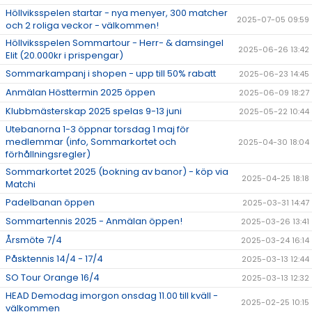
Höllviksspelen startar - nya menyer, 300 matcher
2025-07-05 09:59
och 2 roliga veckor - välkommen!
Höllviksspelen Sommartour - Herr- & damsingel
2025-06-26 13:42
Elit (20.000kr i prispengar)
Sommarkampanj i shopen - upp till 50% rabatt
2025-06-23 14:45
Anmälan Hösttermin 2025 öppen
2025-06-09 18:27
Klubbmästerskap 2025 spelas 9-13 juni
2025-05-22 10:44
Utebanorna 1-3 öppnar torsdag 1 maj för
medlemmar (info, Sommarkortet och
2025-04-30 18:04
förhållningsregler)
Sommarkortet 2025 (bokning av banor) - köp via
2025-04-25 18:18
Matchi
Padelbanan öppen
2025-03-31 14:47
Sommartennis 2025 - Anmälan öppen!
2025-03-26 13:41
Årsmöte 7/4
2025-03-24 16:14
Påsktennis 14/4 - 17/4
2025-03-13 12:44
SO Tour Orange 16/4
2025-03-13 12:32
HEAD Demodag imorgon onsdag 11.00 till kväll -
2025-02-25 10:15
välkommen