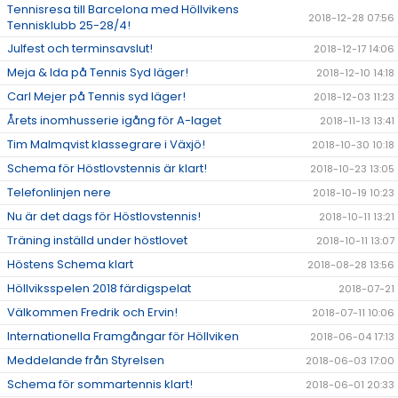
Tennisresa till Barcelona med Höllvikens
2018-12-28 07:56
Tennisklubb 25-28/4!
Julfest och terminsavslut!
2018-12-17 14:06
Meja & Ida på Tennis Syd läger!
2018-12-10 14:18
Carl Mejer på Tennis syd läger!
2018-12-03 11:23
Årets inomhusserie igång för A-laget
2018-11-13 13:41
Tim Malmqvist klassegrare i Växjö!
2018-10-30 10:18
Schema för Höstlovstennis är klart!
2018-10-23 13:05
Telefonlinjen nere
2018-10-19 10:23
Nu är det dags för Höstlovstennis!
2018-10-11 13:21
Träning inställd under höstlovet
2018-10-11 13:07
Höstens Schema klart
2018-08-28 13:56
Höllviksspelen 2018 färdigspelat
2018-07-21
Välkommen Fredrik och Ervin!
2018-07-11 10:06
Internationella Framgångar för Höllviken
2018-06-04 17:13
Meddelande från Styrelsen
2018-06-03 17:00
Schema för sommartennis klart!
2018-06-01 20:33