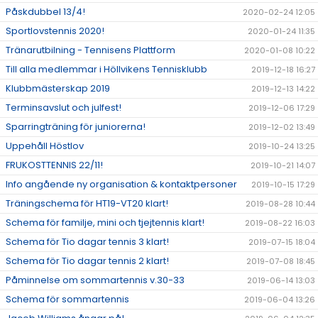
Påskdubbel 13/4!
2020-02-24 12:05
Sportlovstennis 2020!
2020-01-24 11:35
Tränarutbilning - Tennisens Plattform
2020-01-08 10:22
Till alla medlemmar i Höllvikens Tennisklubb
2019-12-18 16:27
Klubbmästerskap 2019
2019-12-13 14:22
Terminsavslut och julfest!
2019-12-06 17:29
Sparringträning för juniorerna!
2019-12-02 13:49
Uppehåll Höstlov
2019-10-24 13:25
FRUKOSTTENNIS 22/11!
2019-10-21 14:07
Info angående ny organisation & kontaktpersoner
2019-10-15 17:29
Träningschema för HT19-VT20 klart!
2019-08-28 10:44
Schema för familje, mini och tjejtennis klart!
2019-08-22 16:03
Schema för Tio dagar tennis 3 klart!
2019-07-15 18:04
Schema för Tio dagar tennis 2 klart!
2019-07-08 18:45
Påminnelse om sommartennis v.30-33
2019-06-14 13:03
Schema för sommartennis
2019-06-04 13:26