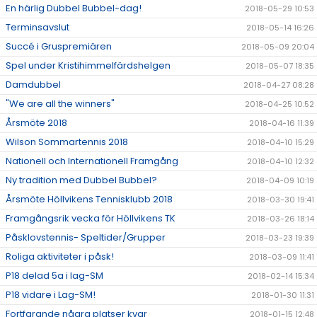
En härlig Dubbel Bubbel-dag!
2018-05-29 10:53
Terminsavslut
2018-05-14 16:26
Succé i Gruspremiären
2018-05-09 20:04
Spel under Kristihimmelfärdshelgen
2018-05-07 18:35
Damdubbel
2018-04-27 08:28
"We are all the winners"
2018-04-25 10:52
Årsmöte 2018
2018-04-16 11:39
Wilson Sommartennis 2018
2018-04-10 15:29
Nationell och Internationell Framgång
2018-04-10 12:32
Ny tradition med Dubbel Bubbel?
2018-04-09 10:19
Årsmöte Höllvikens Tennisklubb 2018
2018-03-30 19:41
Framgångsrik vecka för Höllvikens TK
2018-03-26 18:14
Påsklovstennis- Speltider/Grupper
2018-03-23 19:39
Roliga aktiviteter i påsk!
2018-03-09 11:41
P18 delad 5a i lag-SM
2018-02-14 15:34
P18 vidare i Lag-SM!
2018-01-30 11:31
Fortfarande några platser kvar
2018-01-15 12:48