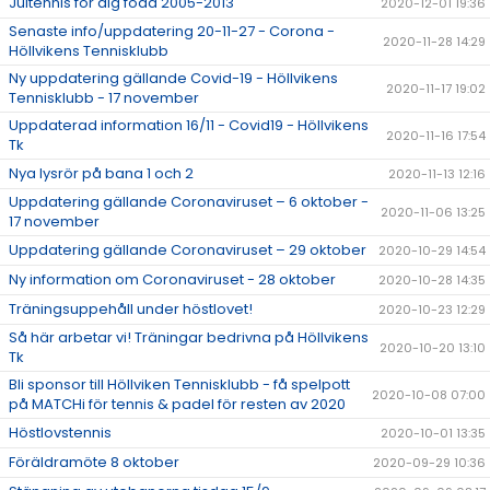
Jultennis för dig född 2005-2013
2020-12-01 19:36
Senaste info/uppdatering 20-11-27 - Corona -
2020-11-28 14:29
Höllvikens Tennisklubb
Ny uppdatering gällande Covid-19 - Höllvikens
2020-11-17 19:02
Tennisklubb - 17 november
Uppdaterad information 16/11 - Covid19 - Höllvikens
2020-11-16 17:54
Tk
Nya lysrör på bana 1 och 2
2020-11-13 12:16
Uppdatering gällande Coronaviruset – 6 oktober -
2020-11-06 13:25
17 november
Uppdatering gällande Coronaviruset – 29 oktober
2020-10-29 14:54
Ny information om Coronaviruset - 28 oktober
2020-10-28 14:35
Träningsuppehåll under höstlovet!
2020-10-23 12:29
Så här arbetar vi! Träningar bedrivna på Höllvikens
2020-10-20 13:10
Tk
Bli sponsor till Höllviken Tennisklubb - få spelpott
2020-10-08 07:00
på MATCHi för tennis & padel för resten av 2020
Höstlovstennis
2020-10-01 13:35
Föräldramöte 8 oktober
2020-09-29 10:36