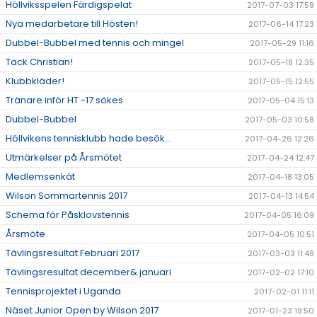
Höllviksspelen Färdigspelat
2017-07-03 17:59
Nya medarbetare till Hösten!
2017-06-14 17:23
Dubbel-Bubbel med tennis och mingel
2017-05-29 11:16
Tack Christian!
2017-05-18 12:35
Klubbkläder!
2017-05-15 12:55
Tränare inför HT -17 sökes
2017-05-04 15:13
Dubbel-Bubbel
2017-05-03 10:58
Höllvikens tennisklubb hade besök...
2017-04-26 12:26
Utmärkelser på Årsmötet
2017-04-24 12:47
Medlemsenkät
2017-04-18 13:05
Wilson Sommartennis 2017
2017-04-13 14:54
Schema för Påsklovstennis
2017-04-05 16:09
Årsmöte
2017-04-05 10:51
Tävlingsresultat Februari 2017
2017-03-03 11:49
Tävlingsresultat december& januari
2017-02-02 17:10
Tennisprojektet i Uganda
2017-02-01 11:11
Näset Junior Open by Wilson 2017
2017-01-23 19:50