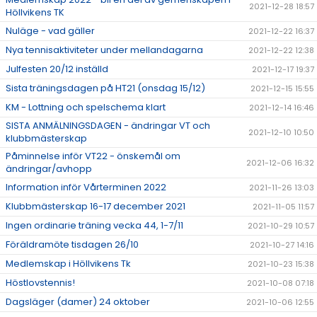
2021-12-28 18:57
Höllvikens TK
Nuläge - vad gäller
2021-12-22 16:37
Nya tennisaktiviteter under mellandagarna
2021-12-22 12:38
Julfesten 20/12 inställd
2021-12-17 19:37
Sista träningsdagen på HT21 (onsdag 15/12)
2021-12-15 15:55
KM - Lottning och spelschema klart
2021-12-14 16:46
SISTA ANMÄLNINGSDAGEN - ändringar VT och
2021-12-10 10:50
klubbmästerskap
Påminnelse inför VT22 - önskemål om
2021-12-06 16:32
ändringar/avhopp
Information inför Vårterminen 2022
2021-11-26 13:03
Klubbmästerskap 16-17 december 2021
2021-11-05 11:57
Ingen ordinarie träning vecka 44, 1-7/11
2021-10-29 10:57
Föräldramöte tisdagen 26/10
2021-10-27 14:16
Medlemskap i Höllvikens Tk
2021-10-23 15:38
Höstlovstennis!
2021-10-08 07:18
Dagsläger (damer) 24 oktober
2021-10-06 12:55