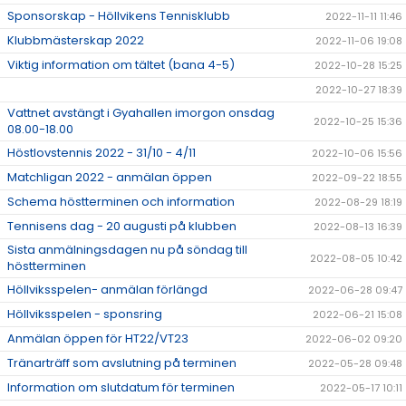
Sponsorskap - Höllvikens Tennisklubb
2022-11-11 11:46
Klubbmästerskap 2022
2022-11-06 19:08
Viktig information om tältet (bana 4-5)
2022-10-28 15:25
2022-10-27 18:39
Vattnet avstängt i Gyahallen imorgon onsdag
2022-10-25 15:36
08.00-18.00
Höstlovstennis 2022 - 31/10 - 4/11
2022-10-06 15:56
Matchligan 2022 - anmälan öppen
2022-09-22 18:55
Schema höstterminen och information
2022-08-29 18:19
Tennisens dag - 20 augusti på klubben
2022-08-13 16:39
Sista anmälningsdagen nu på söndag till
2022-08-05 10:42
höstterminen
Höllviksspelen- anmälan förlängd
2022-06-28 09:47
Höllviksspelen - sponsring
2022-06-21 15:08
Anmälan öppen för HT22/VT23
2022-06-02 09:20
Tränarträff som avslutning på terminen
2022-05-28 09:48
Information om slutdatum för terminen
2022-05-17 10:11