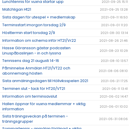
Lunchtennis för vuxna startar upp
2021-09-25 15:11
Matchligan Ht21
2021-09-25 13:28
Sista dagen för utespel + medlemskap
2021-09-11 16:50
Terminsstart imorgon torsdag 2/9
2021-09-01 11:20
Hösttermin start torsdag 2/9
2021-08-30 13:14
Information om schema inför HT21/Vr22
2021-08-26 21:46
Hasse Göransson gästar podcasten
2021-08-23 10:29
Linuspåbaslinjen - in och lyssna
Tennisens dag 21 augusti 14-16
2021-08-10 13:57
Påminnelse Anmälan HT21/VT22 och
2021-08-06 08:10
abonnemang hösten
Sista anmälningsdagen till Höllviksspelen 2021
2021-06-21 17:25
Terminen slut - tack för HT20/VT21
2021-06-11 13:41
Information om terminsavslut
2021-06-02 14:47
Hallen öppnar för vuxna medlemmar + viktig
2021-06-01 10:02
information
Sista träningsveckan på terminen -
2021-05-31 08:06
träningsgrupper
Sommartennis - anmälan förlängd + viktig