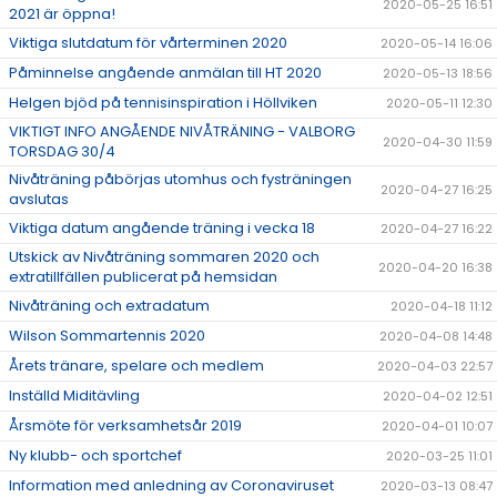
2020-05-25 16:51
2021 är öppna!
Viktiga slutdatum för vårterminen 2020
2020-05-14 16:06
Påminnelse angående anmälan till HT 2020
2020-05-13 18:56
Helgen bjöd på tennisinspiration i Höllviken
2020-05-11 12:30
VIKTIGT INFO ANGÅENDE NIVÅTRÄNING - VALBORG
2020-04-30 11:59
TORSDAG 30/4
Nivåträning påbörjas utomhus och fysträningen
2020-04-27 16:25
avslutas
Viktiga datum angående träning i vecka 18
2020-04-27 16:22
Utskick av Nivåträning sommaren 2020 och
2020-04-20 16:38
extratillfällen publicerat på hemsidan
Nivåträning och extradatum
2020-04-18 11:12
Wilson Sommartennis 2020
2020-04-08 14:48
Årets tränare, spelare och medlem
2020-04-03 22:57
Inställd Miditävling
2020-04-02 12:51
Årsmöte för verksamhetsår 2019
2020-04-01 10:07
Ny klubb- och sportchef
2020-03-25 11:01
Information med anledning av Coronaviruset
2020-03-13 08:47