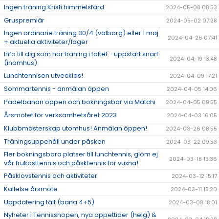
Ingen träning Kristi himmelsfärd
2024-05-08 08:53
Gruspremiär
2024-05-02 07:28
Ingen ordinarie träning 30/4 (valborg) eller 1 maj
2024-04-26 07:41
+ aktuella aktiviteter/läger
Info till dig som har träning i tältet - uppstart snart
2024-04-19 13:48
(inomhus)
Lunchtennisen utvecklas!
2024-04-09 17:21
Sommartennis - anmälan öppen
2024-04-05 14:06
Padelbanan öppen och bokningsbar via Matchi
2024-04-05 09:55
Årsmötet för verksamhetsåret 2023
2024-04-03 16:05
Klubbmästerskap utomhus! Anmälan öppen!
2024-03-26 08:55
Träningsuppehåll under påsken
2024-03-22 09:53
Fler bokningsbara platser till lunchtennis, glöm ej
2024-03-18 13:36
vår frukosttennis och påsktennis för vuxna!
Påsklovstennis och aktiviteter
2024-03-12 15:17
Kallelse årsmöte
2024-03-11 15:20
Uppdatering tält (bana 4+5)
2024-03-08 18:01
Nyheter i Tennisshopen, nya öppettider (helg) &