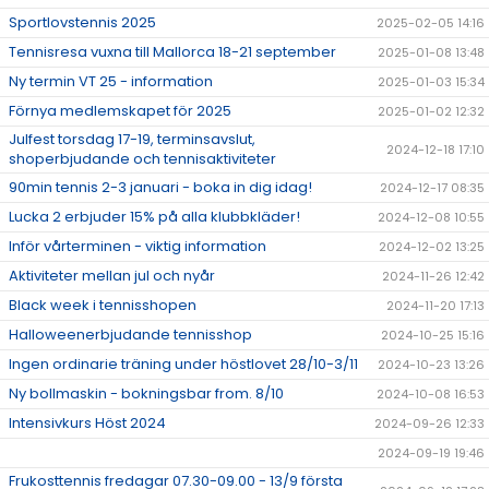
Sportlovstennis 2025
2025-02-05 14:16
Tennisresa vuxna till Mallorca 18-21 september
2025-01-08 13:48
Ny termin VT 25 - information
2025-01-03 15:34
Förnya medlemskapet för 2025
2025-01-02 12:32
Julfest torsdag 17-19, terminsavslut,
2024-12-18 17:10
shoperbjudande och tennisaktiviteter
90min tennis 2-3 januari - boka in dig idag!
2024-12-17 08:35
Lucka 2 erbjuder 15% på alla klubbkläder!
2024-12-08 10:55
Inför vårterminen - viktig information
2024-12-02 13:25
Aktiviteter mellan jul och nyår
2024-11-26 12:42
Black week i tennisshopen
2024-11-20 17:13
Halloweenerbjudande tennisshop
2024-10-25 15:16
Ingen ordinarie träning under höstlovet 28/10-3/11
2024-10-23 13:26
Ny bollmaskin - bokningsbar from. 8/10
2024-10-08 16:53
Intensivkurs Höst 2024
2024-09-26 12:33
2024-09-19 19:46
Frukosttennis fredagar 07.30-09.00 - 13/9 första