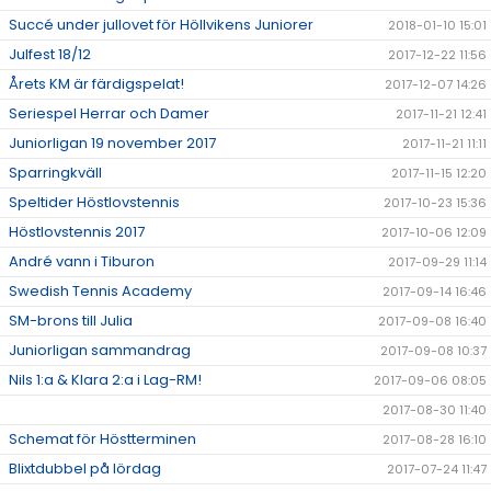
Succé under jullovet för Höllvikens Juniorer
2018-01-10 15:01
Julfest 18/12
2017-12-22 11:56
Årets KM är färdigspelat!
2017-12-07 14:26
Seriespel Herrar och Damer
2017-11-21 12:41
Juniorligan 19 november 2017
2017-11-21 11:11
Sparringkväll
2017-11-15 12:20
Speltider Höstlovstennis
2017-10-23 15:36
Höstlovstennis 2017
2017-10-06 12:09
André vann i Tiburon
2017-09-29 11:14
Swedish Tennis Academy
2017-09-14 16:46
SM-brons till Julia
2017-09-08 16:40
Juniorligan sammandrag
2017-09-08 10:37
Nils 1:a & Klara 2:a i Lag-RM!
2017-09-06 08:05
2017-08-30 11:40
Schemat för Höstterminen
2017-08-28 16:10
Blixtdubbel på lördag
2017-07-24 11:47