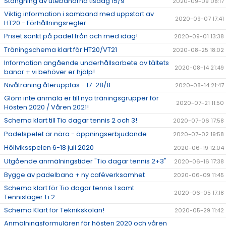
Stängning av utebanorna tisdag 15/9
2020-09-09 08:17
Viktig information i samband med uppstart av
2020-09-07 17:41
HT20 - Förhållningsregler
Priset sänkt på padel från och med idag!
2020-09-01 13:38
Träningschema klart för HT20/VT21
2020-08-25 18:02
Information angående underhållsarbete av tältets
2020-08-14 21:49
banor + vi behöver er hjälp!
Nivåträning återupptas - 17-28/8
2020-08-14 21:47
Glöm inte anmäla er till nya träningsgrupper för
2020-07-21 11:50
Hösten 2020 / Våren 2021!
Schema klart till Tio dagar tennis 2 och 3!
2020-07-06 17:58
Padelspelet är nära - öppningserbjudande
2020-07-02 19:58
Höllviksspelen 6-18 juli 2020
2020-06-19 12:04
Utgående anmälningstider "Tio dagar tennis 2+3"
2020-06-16 17:38
Bygge av padelbana + ny caféverksamhet
2020-06-09 11:45
Schema klart för Tio dagar tennis 1 samt
2020-06-05 17:18
Tennisläger 1+2
Schema Klart för Teknikskolan!
2020-05-29 11:42
Anmälningsformulären för hösten 2020 och våren