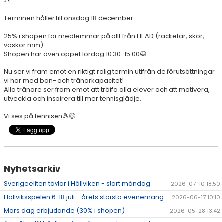
🎾
AKTIVITETER & LÄGER
Terminen håller till onsdag 18 december.
SERIESPEL & TÄVLINGAR
25% i shopen för medlemmar på allt från HEAD (racketar, skor,
väskor mm).
Shopen har även öppet lördag 10.30-15.00😀
TENNISSHOP
Nu ser vi fram emot en riktigt rolig termin utifrån de förutsättningar
RACKET-STRÄNGNING
vi har med ban- och tränarkapacitet!
Alla tränare ser fram emot att träffa alla elever och att motivera,
PADEL
utveckla och inspirera till mer tennisglädje.
Vi ses på tennisen🎾😊
GRUSBANORNA
SPONSORER & SAMARBETSPARTNERS
AKTUELLT/SOCIAL MEDIA
Nyhetsarkiv
Sverigeeliten tävlar i Höllviken - start måndag
2026-07-10 18:50
KONTAKT & OM OSS
Höllviksspelen 6-18 juli - årets största evenemang
2026-06-17 10:10
TRYGG TENNIS
Mors dag erbjudande (30% i shopen)
2026-05-28 13:42