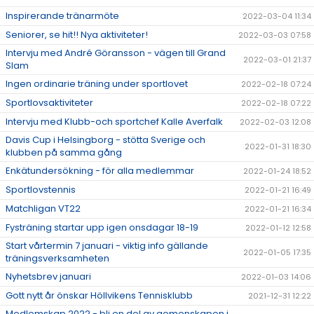
Inspirerande tränarmöte
2022-03-04 11:34
Seniorer, se hit!! Nya aktiviteter!
2022-03-03 07:58
Intervju med André Göransson - vägen till Grand
2022-03-01 21:37
Slam
Ingen ordinarie träning under sportlovet
2022-02-18 07:24
Sportlovsaktiviteter
2022-02-18 07:22
Intervju med Klubb-och sportchef Kalle Averfalk
2022-02-03 12:08
Davis Cup i Helsingborg - stötta Sverige och
2022-01-31 18:30
klubben på samma gång
Enkätundersökning - för alla medlemmar
2022-01-24 18:52
Sportlovstennis
2022-01-21 16:49
Matchligan VT22
2022-01-21 16:34
Fysträning startar upp igen onsdagar 18-19
2022-01-12 12:58
Start vårtermin 7 januari - viktig info gällande
2022-01-05 17:35
träningsverksamheten
Nyhetsbrev januari
2022-01-03 14:06
Gott nytt år önskar Höllvikens Tennisklubb
2021-12-31 12:22
Medlemskap 2022 - bli en del av gemenskapen i