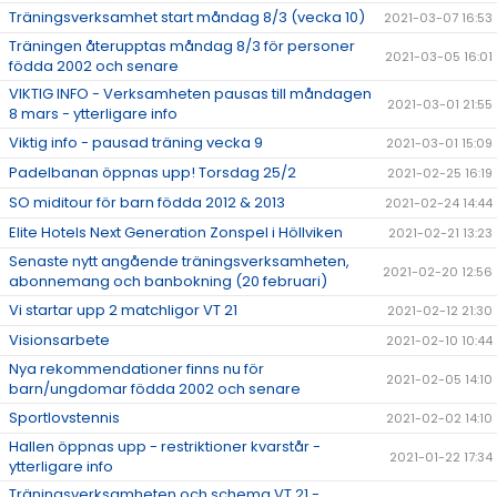
Träningsverksamhet start måndag 8/3 (vecka 10)
2021-03-07 16:53
Träningen återupptas måndag 8/3 för personer
2021-03-05 16:01
födda 2002 och senare
VIKTIG INFO - Verksamheten pausas till måndagen
2021-03-01 21:55
8 mars - ytterligare info
Viktig info - pausad träning vecka 9
2021-03-01 15:09
Padelbanan öppnas upp! Torsdag 25/2
2021-02-25 16:19
SO miditour för barn födda 2012 & 2013
2021-02-24 14:44
Elite Hotels Next Generation Zonspel i Höllviken
2021-02-21 13:23
Senaste nytt angående träningsverksamheten,
2021-02-20 12:56
abonnemang och banbokning (20 februari)
Vi startar upp 2 matchligor VT 21
2021-02-12 21:30
Visionsarbete
2021-02-10 10:44
Nya rekommendationer finns nu för
2021-02-05 14:10
barn/ungdomar födda 2002 och senare
Sportlovstennis
2021-02-02 14:10
Hallen öppnas upp - restriktioner kvarstår -
2021-01-22 17:34
ytterligare info
Träningsverksamheten och schema VT 21 -