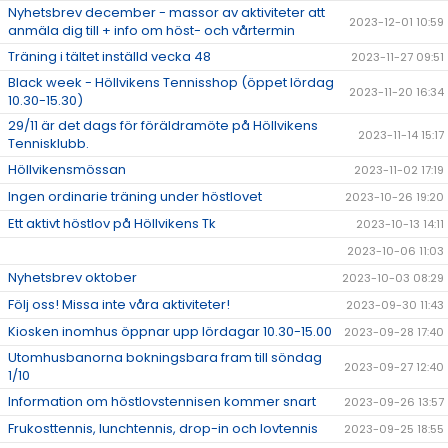
Nyhetsbrev december - massor av aktiviteter att
2023-12-01 10:59
anmäla dig till + info om höst- och vårtermin
Träning i tältet inställd vecka 48
2023-11-27 09:51
Black week - Höllvikens Tennisshop (öppet lördag
2023-11-20 16:34
10.30-15.30)
29/11 är det dags för föräldramöte på Höllvikens
2023-11-14 15:17
Tennisklubb.
Höllvikensmössan
2023-11-02 17:19
Ingen ordinarie träning under höstlovet
2023-10-26 19:20
Ett aktivt höstlov på Höllvikens Tk
2023-10-13 14:11
2023-10-06 11:03
Nyhetsbrev oktober
2023-10-03 08:29
Följ oss! Missa inte våra aktiviteter!
2023-09-30 11:43
Kiosken inomhus öppnar upp lördagar 10.30-15.00
2023-09-28 17:40
Utomhusbanorna bokningsbara fram till söndag
2023-09-27 12:40
1/10
Information om höstlovstennisen kommer snart
2023-09-26 13:57
Frukosttennis, lunchtennis, drop-in och lovtennis
2023-09-25 18:55