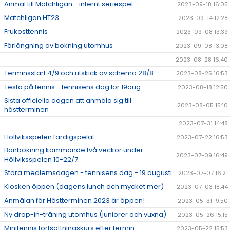
Anmäl till Matchligan - internt seriespel
2023-09-18 16:05
Matchligan HT23
2023-09-14 12:28
Frukosttennis
2023-09-08 13:39
Förlängning av bokning utomhus
2023-09-08 13:08
2023-08-28 16:40
Terminsstart 4/9 och utskick av schema 28/8
2023-08-25 16:53
Testa på tennis - tennisens dag lör 19aug
2023-08-18 12:50
Sista officiella dagen att anmäla sig till
2023-08-05 15:10
höstterminen
2023-07-31 14:48
Höllviksspelen färdigspelat
2023-07-22 16:53
Banbokning kommande två veckor under
2023-07-09 16:49
Höllviksspelen 10-22/7
Stora medlemsdagen - tennisens dag - 19 augusti
2023-07-07 16:21
Kiosken öppen (dagens lunch och mycket mer)
2023-07-03 18:44
Anmälan för Höstterminen 2023 är öppen!
2023-05-31 19:50
Ny drop-in-träning utomhus (juniorer och vuxna)
2023-05-26 15:15
Minitennis fortsättningskurs efter termin
2023-05-22 15:53