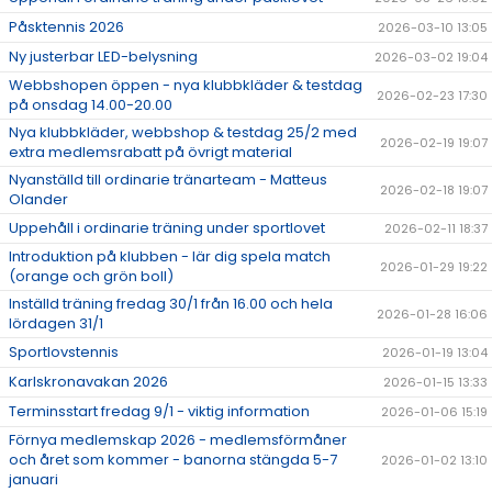
Påsktennis 2026
2026-03-10 13:05
Ny justerbar LED-belysning
2026-03-02 19:04
Webbshopen öppen - nya klubbkläder & testdag
2026-02-23 17:30
på onsdag 14.00-20.00
Nya klubbkläder, webbshop & testdag 25/2 med
2026-02-19 19:07
extra medlemsrabatt på övrigt material
Nyanställd till ordinarie tränarteam - Matteus
2026-02-18 19:07
Olander
Uppehåll i ordinarie träning under sportlovet
2026-02-11 18:37
Introduktion på klubben - lär dig spela match
2026-01-29 19:22
(orange och grön boll)
Inställd träning fredag 30/1 från 16.00 och hela
2026-01-28 16:06
lördagen 31/1
Sportlovstennis
2026-01-19 13:04
Karlskronavakan 2026
2026-01-15 13:33
Terminsstart fredag 9/1 - viktig information
2026-01-06 15:19
Förnya medlemskap 2026 - medlemsförmåner
och året som kommer - banorna stängda 5-7
2026-01-02 13:10
januari