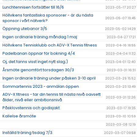
Lunchtennisen fortsätter till 16/6
2023-05-17 20:27
Höllvikens fantastiska sponsorer - är du nästa
2023-05-07 19:45
sponsor i vårt nätverk?
Öppning utebanor 3/5
2023-05-02 14:29
Ingen ordinarie träning måndag 1 maj
2023-04-27 17:21
Höllvikens Tennisklubb och ADV-X Tennis fitness
2023-04-16 18:55
Padelbanan öppnar för bokning 4/4
2023-04-04 11:32
Oj, det fanns visst inget nytt slag;)
2023-04-01 12:40
Årsmöte genomfört torsdagen 30/3
2023-03-31 16:31
Ingen ordinarie träning under påsken 3-10 april
2023-03-29 15:52
Sommartennis 2023 - anmälan öppen
2023-03-23 13:49
ADV-X fitness - tar din tennis till nästa nivå oavsett
2023-03-21 12:26
ålder, nivå eller ambitionsnivå
Påsklovstennis och godisjakt
2023-03-17 19:35
Kallelse årsmöte
2023-03-10 10:59
2023-03-08 12:19
Inställd träning tisdag 7/3
2023-03-07 09:58