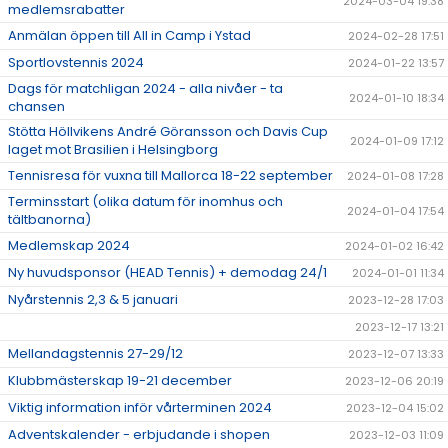
2024-03-04 19:38
medlemsrabatter
Anmälan öppen till All in Camp i Ystad
2024-02-28 17:51
Sportlovstennis 2024
2024-01-22 13:57
Dags för matchligan 2024 - alla nivåer - ta
2024-01-10 18:34
chansen
Stötta Höllvikens André Göransson och Davis Cup
2024-01-09 17:12
laget mot Brasilien i Helsingborg
Tennisresa för vuxna till Mallorca 18-22 september
2024-01-08 17:28
Terminsstart (olika datum för inomhus och
2024-01-04 17:54
tältbanorna)
Medlemskap 2024
2024-01-02 16:42
Ny huvudsponsor (HEAD Tennis) + demodag 24/1
2024-01-01 11:34
Nyårstennis 2,3 & 5 januari
2023-12-28 17:03
2023-12-17 13:21
Mellandagstennis 27-29/12
2023-12-07 13:33
Klubbmästerskap 19-21 december
2023-12-06 20:19
Viktig information inför vårterminen 2024
2023-12-04 15:02
Adventskalender - erbjudande i shopen
2023-12-03 11:09