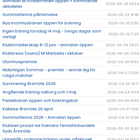
Anmälan till höstterminen öppen + kommande
2026-05-28 09:54
DOKUMENT
aktiviteter
Sommartennis påminnelse
2026-05-22 18:48
ÖPETTIDER SOMMAR
Nya inomhusbanan öppen för bokning
2026-05-18 12:55
Ingen träning torsdag 14 maj - övriga dagar som
2026-05-13 17:29
vanligt
Klubbmästerskap 8-12 juni - anmälan öppen
2026-05-09 08:22
Klubbresa (vuxna) till Marbella i oktober
2026-05-06 21:04
Utomhuspremiär
2026-04-29 16:52
Matchligan Sommar - premiär - anmäl dig för
2026-04-27 21:05
roliga matcher
Summering årsmöte 2026
2026-04-26 16:17
Angående träning valborg och 1 maj
2026-04-24 14:34
Padelbanan öppen och bokningsbar
2026-04-09 16:59
Kallelse årsmöte 26 april
2026-04-07 13:51
Sommartennis 2026 - Anmälan öppen
2026-04-01 13:38
Klubben prisad vid Svenska Tennisförbundets
2026-03-30 15:33
Syds Årsmöte
Uppehåll i ordinarie träning under påsklovet
2026-03-26 13:02