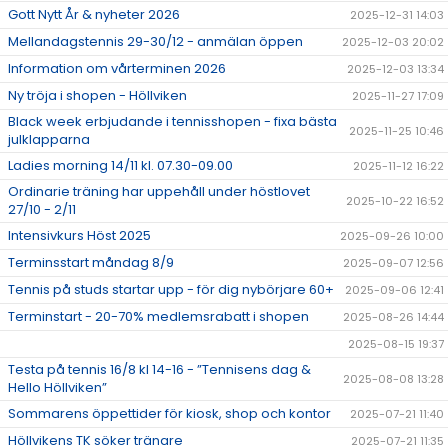
Gott Nytt År & nyheter 2026
2025-12-31 14:03
Mellandagstennis 29-30/12 - anmälan öppen
2025-12-03 20:02
Information om vårterminen 2026
2025-12-03 13:34
Ny tröja i shopen - Höllviken
2025-11-27 17:09
Black week erbjudande i tennisshopen - fixa bästa
2025-11-25 10:46
julklapparna
Ladies morning 14/11 kl. 07.30-09.00
2025-11-12 16:22
Ordinarie träning har uppehåll under höstlovet
2025-10-22 16:52
27/10 - 2/11
Intensivkurs Höst 2025
2025-09-26 10:00
Terminsstart måndag 8/9
2025-09-07 12:56
Tennis på studs startar upp - för dig nybörjare 60+
2025-09-06 12:41
Terminstart - 20-70% medlemsrabatt i shopen
2025-08-26 14:44
2025-08-15 19:37
Testa på tennis 16/8 kl 14-16 - ”Tennisens dag &
2025-08-08 13:28
Hello Höllviken”
Sommarens öppettider för kiosk, shop och kontor
2025-07-21 11:40
Höllvikens TK söker tränare
2025-07-21 11:35