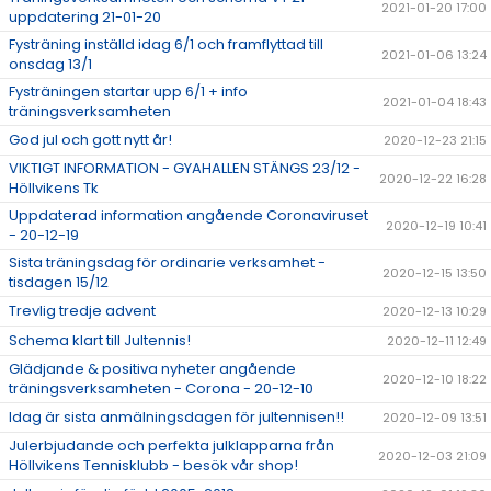
2021-01-20 17:00
uppdatering 21-01-20
Fysträning inställd idag 6/1 och framflyttad till
2021-01-06 13:24
onsdag 13/1
Fysträningen startar upp 6/1 + info
2021-01-04 18:43
träningsverksamheten
God jul och gott nytt år!
2020-12-23 21:15
VIKTIGT INFORMATION - GYAHALLEN STÄNGS 23/12 -
2020-12-22 16:28
Höllvikens Tk
Uppdaterad information angående Coronaviruset
2020-12-19 10:41
- 20-12-19
Sista träningsdag för ordinarie verksamhet -
2020-12-15 13:50
tisdagen 15/12
Trevlig tredje advent
2020-12-13 10:29
Schema klart till Jultennis!
2020-12-11 12:49
Glädjande & positiva nyheter angående
2020-12-10 18:22
träningsverksamheten - Corona - 20-12-10
Idag är sista anmälningsdagen för jultennisen!!
2020-12-09 13:51
Julerbjudande och perfekta julklapparna från
2020-12-03 21:09
Höllvikens Tennisklubb - besök vår shop!