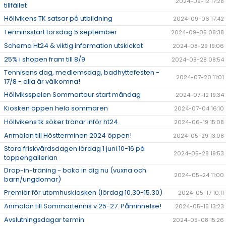
2024-09-12 17:28
tillfället
Höllvikens TK satsar på utbildning
2024-09-06 17:42
Terminsstart torsdag 5 september
2024-09-05 08:38
Schema Ht24 & viktig information utskickat
2024-08-29 19:06
25% i shopen fram till 8/9
2024-08-28 08:54
Tennisens dag, medlemsdag, badhyttefesten -
2024-07-20 11:01
17/8 - alla är välkomna!
Höllviksspelen Sommartour start måndag
2024-07-12 19:34
Kiosken öppen hela sommaren
2024-07-04 16:10
Höllvikens tk söker tränar inför ht24
2024-06-19 15:08
Anmälan till Höstterminen 2024 öppen!
2024-05-29 13:08
Stora friskvårdsdagen lördag 1 juni 10-16 på
2024-05-28 19:53
toppengallerian
Drop-in-träning - boka in dig nu (vuxna och
2024-05-24 11:00
barn/ungdomar)
Premiär för utomhuskiosken (lördag 10.30-15.30)
2024-05-17 10:11
Anmälan till Sommartennis v.25-27. Påminnelse!
2024-05-15 13:23
Avslutningsdagar termin
2024-05-08 15:26