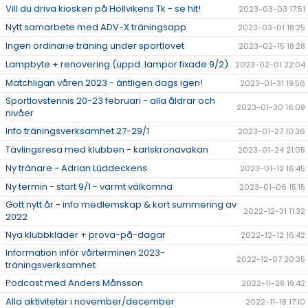
Vill du driva kiosken på Höllvikens Tk - se hit!
2023-03-03 17:51
Nytt samarbete med ADV-X träningsapp
2023-03-01 18:25
Ingen ordinarie träning under sportlovet
2023-02-15 18:28
Lampbyte + renovering (uppd. lampor fixade 9/2)
2023-02-01 22:04
Matchligan våren 2023 - äntligen dags igen!
2023-01-31 19:56
Sportlovstennis 20-23 februari - alla åldrar och
2023-01-30 16:09
nivåer
Info träningsverksamhet 27-29/1
2023-01-27 10:36
Tävlingsresa med klubben - karlskronavakan
2023-01-24 21:05
Ny tränare - Adrian Lüddeckens
2023-01-12 16:45
Ny termin - start 9/1 - varmt välkomna
2023-01-06 15:15
Gott nytt år - info medlemskap & kort summering av
2022-12-31 11:32
2022
Nya klubbkläder + prova-på-dagar
2022-12-12 16:42
Information inför vårterminen 2023-
2022-12-07 20:35
träningsverksamhet
Podcast med Anders Månsson
2022-11-28 19:42
Alla aktiviteter i november/december
2022-11-18 17:10