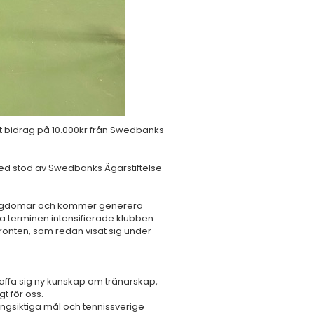
tt bidrag på 10.000kr från Swedbanks
 med stöd av Swedbanks Ägarstiftelse
n/ungdomar och kommer generera
a terminen intensifierade klubben
arfronten, som redan visat sig under
kaffa sig ny kunskap om tränarskap,
t för oss.
 långsiktiga mål och tennissverige