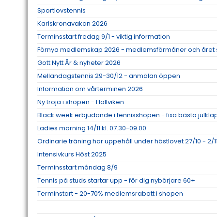
Sportlovstennis
Karlskronavakan 2026
Terminsstart fredag 9/1 - viktig information
Förnya medlemskap 2026 - medlemsförmåner och året 
Gott Nytt År & nyheter 2026
Mellandagstennis 29-30/12 - anmälan öppen
Information om vårterminen 2026
Ny tröja i shopen - Höllviken
Black week erbjudande i tennisshopen - fixa bästa julkl
Ladies morning 14/11 kl. 07.30-09.00
Ordinarie träning har uppehåll under höstlovet 27/10 - 2/1
Intensivkurs Höst 2025
Terminsstart måndag 8/9
Tennis på studs startar upp - för dig nybörjare 60+
Terminstart - 20-70% medlemsrabatt i shopen