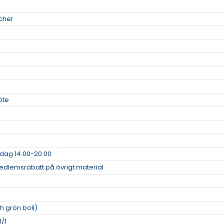
cher
öte
dag 14.00-20.00
dlemsrabatt på övrigt material
h grön boll)
1/1