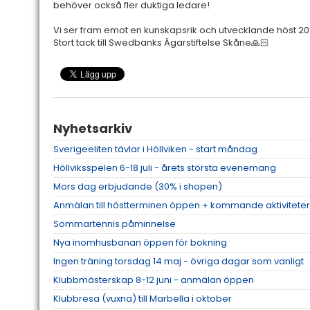
behöver också fler duktiga ledare!
Vi ser fram emot en kunskapsrik och utvecklande höst 20
Stort tack till Swedbanks Ägarstiftelse Skåne🙏🏻
Nyhetsarkiv
Sverigeeliten tävlar i Höllviken - start måndag
Höllviksspelen 6-18 juli - årets största evenemang
Mors dag erbjudande (30% i shopen)
Anmälan till höstterminen öppen + kommande aktiviteter
Sommartennis påminnelse
Nya inomhusbanan öppen för bokning
Ingen träning torsdag 14 maj - övriga dagar som vanligt
Klubbmästerskap 8-12 juni - anmälan öppen
Klubbresa (vuxna) till Marbella i oktober