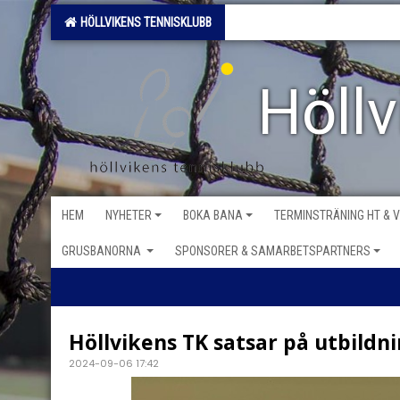
HÖLLVIKENS TENNISKLUBB
Höll
HEM
NYHETER
BOKA BANA
TERMINSTRÄNING HT & 
GRUSBANORNA
SPONSORER & SAMARBETSPARTNERS
Höllvikens TK satsar på utbildn
2024-09-06 17:42