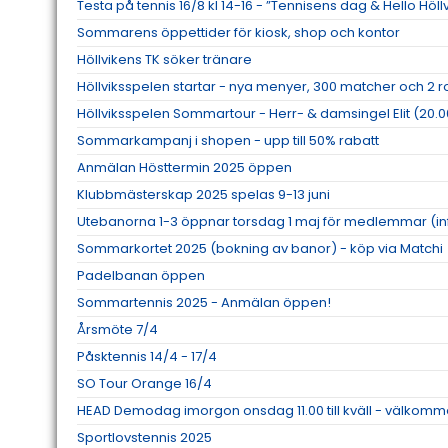
Testa på tennis 16/8 kl 14-16 - ”Tennisens dag & Hello Höll
Sommarens öppettider för kiosk, shop och kontor
Höllvikens TK söker tränare
Höllviksspelen startar - nya menyer, 300 matcher och 2 
Höllviksspelen Sommartour - Herr- & damsingel Elit (20.0
Sommarkampanj i shopen - upp till 50% rabatt
Anmälan Hösttermin 2025 öppen
Klubbmästerskap 2025 spelas 9-13 juni
Utebanorna 1-3 öppnar torsdag 1 maj för medlemmar (inf
Sommarkortet 2025 (bokning av banor) - köp via Matchi
Padelbanan öppen
Sommartennis 2025 - Anmälan öppen!
Årsmöte 7/4
Påsktennis 14/4 - 17/4
SO Tour Orange 16/4
HEAD Demodag imorgon onsdag 11.00 till kväll - välkom
Sportlovstennis 2025