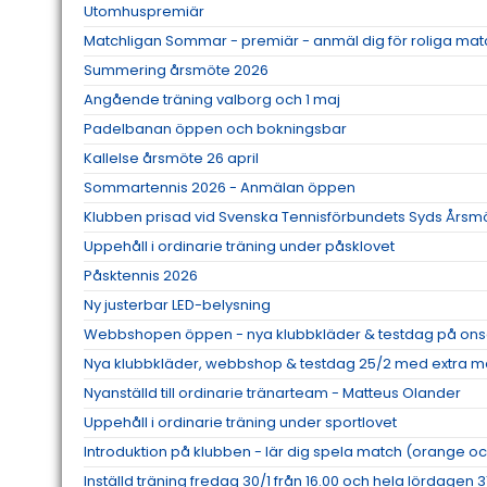
Utomhuspremiär
Matchligan Sommar - premiär - anmäl dig för roliga mat
Summering årsmöte 2026
Angående träning valborg och 1 maj
Padelbanan öppen och bokningsbar
Kallelse årsmöte 26 april
Sommartennis 2026 - Anmälan öppen
Klubben prisad vid Svenska Tennisförbundets Syds Årsm
Uppehåll i ordinarie träning under påsklovet
Påsktennis 2026
Ny justerbar LED-belysning
Webbshopen öppen - nya klubbkläder & testdag på ons
Nya klubbkläder, webbshop & testdag 25/2 med extra me
Nyanställd till ordinarie tränarteam - Matteus Olander
Uppehåll i ordinarie träning under sportlovet
Introduktion på klubben - lär dig spela match (orange oc
Inställd träning fredag 30/1 från 16.00 och hela lördagen 3