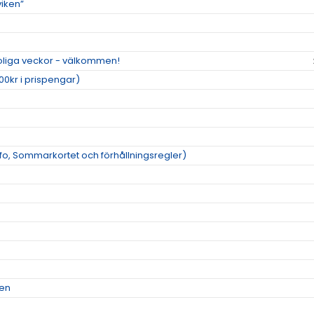
viken”
roliga veckor - välkommen!
00kr i prispengar)
o, Sommarkortet och förhållningsregler)
men