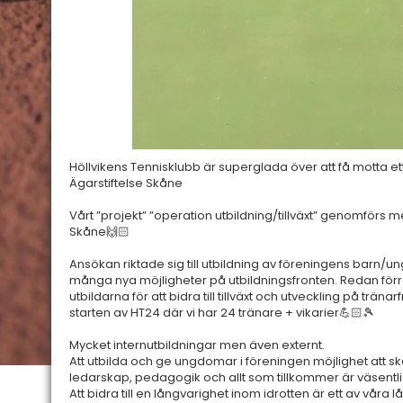
Höllvikens Tennisklubb är superglada över att få motta e
Ägarstiftelse Skåne
Vårt ”projekt” ”operation utbildning/tillväxt” genomförs
Skåne🙌🏻
Ansökan riktade sig till utbildning av föreningens bar
många nya möjligheter på utbildningsfronten. Redan förr
utbildarna för att bidra till tillväxt och utveckling på trän
starten av HT24 där vi har 24 tränare + vikarier💪🏻🎾
Mycket internutbildningar men även externt.
Att utbilda och ge ungdomar i föreningen möjlighet att s
ledarskap, pedagogik och allt som tillkommer är väsentlig
Att bidra till en långvarighet inom idrotten är ett av våra