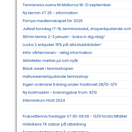
Tennisresa vuxna till Mallorca 18-21 september
Ny termin VT 25 - information
Förnya medlemskapet för 2025
Julfest torsdag 17-19, terminsavslut, shoperbjudande och 
90min tennis 2-3 januari - boka in dig idag!
Lucka 2 erbjuder 15% på alla klubbkläder!
Inför vårterminen - viktig information
Aktiviteter mellan jul och nyår
Black week i tennisshopen
Halloweenerbjudande tennisshop
Ingen ordinarie träning under höstlovet 28/10-3/11
Ny bollmaskin - bokningsbar from. 8/10
Intensivkurs Höst 2024
Frukosttennis fredagar 07.30-09.00 - 13/9 första tillfället
Höllvikens TK satsar på utbildning