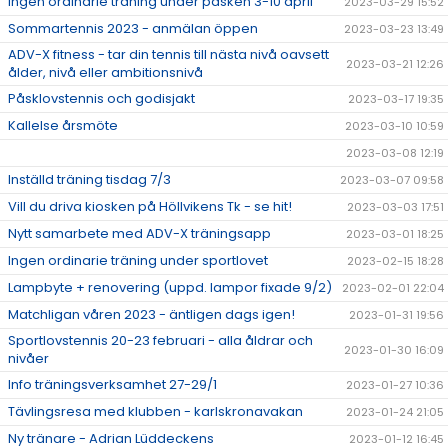
Ingen ordinarie träning under påsken 3-10 april
2023-03-29 15:52
Sommartennis 2023 - anmälan öppen
2023-03-23 13:49
ADV-X fitness - tar din tennis till nästa nivå oavsett
2023-03-21 12:26
ålder, nivå eller ambitionsnivå
Påsklovstennis och godisjakt
2023-03-17 19:35
Kallelse årsmöte
2023-03-10 10:59
2023-03-08 12:19
Inställd träning tisdag 7/3
2023-03-07 09:58
Vill du driva kiosken på Höllvikens Tk - se hit!
2023-03-03 17:51
Nytt samarbete med ADV-X träningsapp
2023-03-01 18:25
Ingen ordinarie träning under sportlovet
2023-02-15 18:28
Lampbyte + renovering (uppd. lampor fixade 9/2)
2023-02-01 22:04
Matchligan våren 2023 - äntligen dags igen!
2023-01-31 19:56
Sportlovstennis 20-23 februari - alla åldrar och
2023-01-30 16:09
nivåer
Info träningsverksamhet 27-29/1
2023-01-27 10:36
Tävlingsresa med klubben - karlskronavakan
2023-01-24 21:05
Ny tränare - Adrian Lüddeckens
2023-01-12 16:45