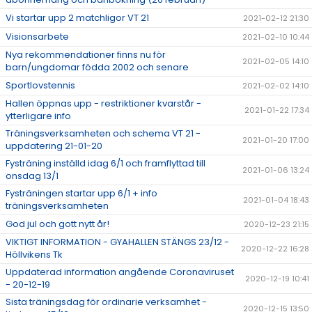
Vi startar upp 2 matchligor VT 21
2021-02-12 21:30
Visionsarbete
2021-02-10 10:44
Nya rekommendationer finns nu för
2021-02-05 14:10
barn/ungdomar födda 2002 och senare
Sportlovstennis
2021-02-02 14:10
Hallen öppnas upp - restriktioner kvarstår -
2021-01-22 17:34
ytterligare info
Träningsverksamheten och schema VT 21 -
2021-01-20 17:00
uppdatering 21-01-20
Fysträning inställd idag 6/1 och framflyttad till
2021-01-06 13:24
onsdag 13/1
Fysträningen startar upp 6/1 + info
2021-01-04 18:43
träningsverksamheten
God jul och gott nytt år!
2020-12-23 21:15
VIKTIGT INFORMATION - GYAHALLEN STÄNGS 23/12 -
2020-12-22 16:28
Höllvikens Tk
Uppdaterad information angående Coronaviruset
2020-12-19 10:41
- 20-12-19
Sista träningsdag för ordinarie verksamhet -
2020-12-15 13:50