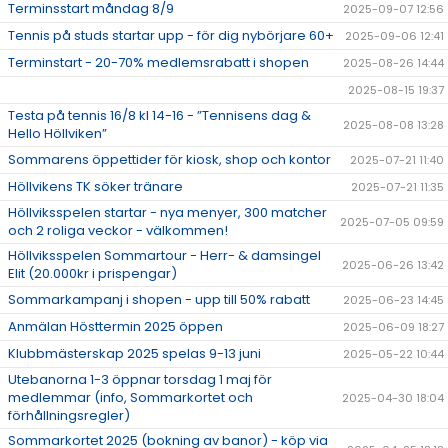
Terminsstart måndag 8/9
2025-09-07 12:56
Tennis på studs startar upp - för dig nybörjare 60+
2025-09-06 12:41
Terminstart - 20-70% medlemsrabatt i shopen
2025-08-26 14:44
2025-08-15 19:37
Testa på tennis 16/8 kl 14-16 - ”Tennisens dag &
2025-08-08 13:28
Hello Höllviken”
Sommarens öppettider för kiosk, shop och kontor
2025-07-21 11:40
Höllvikens TK söker tränare
2025-07-21 11:35
Höllviksspelen startar - nya menyer, 300 matcher
2025-07-05 09:59
och 2 roliga veckor - välkommen!
Höllviksspelen Sommartour - Herr- & damsingel
2025-06-26 13:42
Elit (20.000kr i prispengar)
Sommarkampanj i shopen - upp till 50% rabatt
2025-06-23 14:45
Anmälan Hösttermin 2025 öppen
2025-06-09 18:27
Klubbmästerskap 2025 spelas 9-13 juni
2025-05-22 10:44
Utebanorna 1-3 öppnar torsdag 1 maj för
medlemmar (info, Sommarkortet och
2025-04-30 18:04
förhållningsregler)
Sommarkortet 2025 (bokning av banor) - köp via