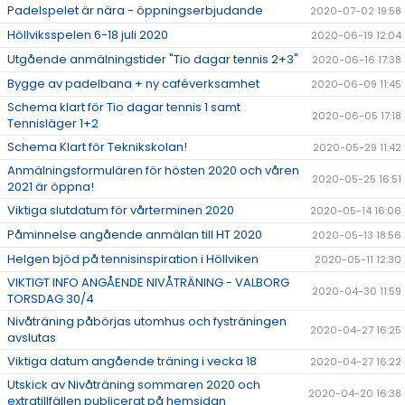
Padelspelet är nära - öppningserbjudande
2020-07-02 19:58
Höllviksspelen 6-18 juli 2020
2020-06-19 12:04
Utgående anmälningstider "Tio dagar tennis 2+3"
2020-06-16 17:38
Bygge av padelbana + ny caféverksamhet
2020-06-09 11:45
Schema klart för Tio dagar tennis 1 samt
2020-06-05 17:18
Tennisläger 1+2
Schema Klart för Teknikskolan!
2020-05-29 11:42
Anmälningsformulären för hösten 2020 och våren
2020-05-25 16:51
2021 är öppna!
Viktiga slutdatum för vårterminen 2020
2020-05-14 16:06
Påminnelse angående anmälan till HT 2020
2020-05-13 18:56
Helgen bjöd på tennisinspiration i Höllviken
2020-05-11 12:30
VIKTIGT INFO ANGÅENDE NIVÅTRÄNING - VALBORG
2020-04-30 11:59
TORSDAG 30/4
Nivåträning påbörjas utomhus och fysträningen
2020-04-27 16:25
avslutas
Viktiga datum angående träning i vecka 18
2020-04-27 16:22
Utskick av Nivåträning sommaren 2020 och
2020-04-20 16:38
extratillfällen publicerat på hemsidan