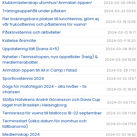
Klubbmästerskap utomhus! Anmälan öppen!
2024-03-26 08:55
Träningsuppehåll under påsken
2024-03-22 09:53
Fler bokningsbara platser till lunchtennis, glöm ej
2024-03-18 13:36
vår frukosttennis och påsktennis för vuxna!
Påsklovstennis och aktiviteter
2024-03-12 15:17
Kallelse årsmöte
2024-03-11 15:20
Uppdatering tält (bana 4+5)
2024-03-08 18:01
Nyheter i Tennisshopen, nya öppettider (helg) &
2024-03-04 19:38
medlemsrabatter
Anmälan öppen till All in Camp i Ystad
2024-02-28 17:51
Sportlovstennis 2024
2024-01-22 13:57
Dags för matchligan 2024 - alla nivåer - ta
2024-01-10 18:34
chansen
Stötta Höllvikens André Göransson och Davis Cup
2024-01-09 17:12
laget mot Brasilien i Helsingborg
Tennisresa för vuxna till Mallorca 18-22 september
2024-01-08 17:28
Terminsstart (olika datum för inomhus och
2024-01-04 17:54
tältbanorna)
Medlemskap 2024
2024-01-02 16:42