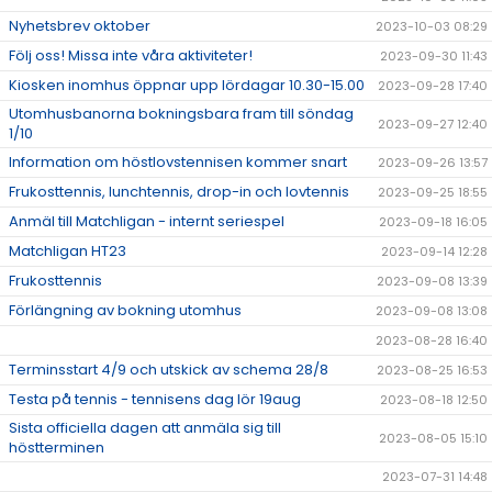
Nyhetsbrev oktober
2023-10-03 08:29
Följ oss! Missa inte våra aktiviteter!
2023-09-30 11:43
Kiosken inomhus öppnar upp lördagar 10.30-15.00
2023-09-28 17:40
Utomhusbanorna bokningsbara fram till söndag
2023-09-27 12:40
1/10
Information om höstlovstennisen kommer snart
2023-09-26 13:57
Frukosttennis, lunchtennis, drop-in och lovtennis
2023-09-25 18:55
Anmäl till Matchligan - internt seriespel
2023-09-18 16:05
Matchligan HT23
2023-09-14 12:28
Frukosttennis
2023-09-08 13:39
Förlängning av bokning utomhus
2023-09-08 13:08
2023-08-28 16:40
Terminsstart 4/9 och utskick av schema 28/8
2023-08-25 16:53
Testa på tennis - tennisens dag lör 19aug
2023-08-18 12:50
Sista officiella dagen att anmäla sig till
2023-08-05 15:10
höstterminen
2023-07-31 14:48