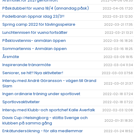
Årsmötet för 2021 genomfört
2022-04-06 06:33
Påskdubbel för vuxna 18/4 (annandag påsk)
2022-04-05 17:20
Padelbanan öppnar idag 23/3!!
2022-03-23 12:30
Spring camp 2022 för tävlingsspelare
2022-03-21 17:35
Lunchtennisen för vuxna fortsätter
2022-03-21 13:21
Påsklovstennis- anmälan öppen
2022-03-16 18:26
Sommartennis - Anmälan öppen
2022-03-16 18:25
Årsmöte
2022-03-09 19:15
Inspirerande tränarmöte
2022-03-04 11:34
Seniorer, se hit!! Nya aktiviteter!
2022-03-03 07:58
Intervju med André Göransson - vägen till Grand
2022-03-01 21:37
Slam
Ingen ordinarie träning under sportlovet
2022-02-18 07:24
Sportlovsaktiviteter
2022-02-18 07:22
Intervju med Klubb-och sportchef Kalle Averfalk
2022-02-03 12:08
Davis Cup i Helsingborg - stötta Sverige och
2022-01-31 18:30
klubben på samma gång
Enkätundersökning - för alla medlemmar
2022-01-24 18:52