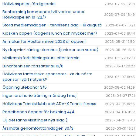
Höllviksspelen färdigspelat
2023-07-22 16:53
Banbokning kommande två veckor under
2023-07-09 16:49
Höllviksspelen 10-22/7
Stora medlemsdagen - tennisens dag - 19 augusti
2023-07-07 16:21
Kiosken öppen (dagens lunch och mycket mer)
2023-07-03 18:44
Anmälan för Höstterminen 2023 är öppen!
2023-05-31 19:50
Ny drop-in-träning utomhus (juniorer och vuxna)
2023-05-26 15:15
Minitennis fortsättningskurs efter termin
2023-05-22 15:53
Lunchtennisen fortsätter till 16/6
2023-05-17 20:27
Höllvikens fantastiska sponsorer - är du nästa
2023-05-07 19:45
sponsor i vårt nätverk?
Öppning utebanor 3/5
2023-05-02 14:29
Ingen ordinarie träning måndag 1 maj
2023-04-27 17:21
Höllvikens Tennisklubb och ADV-X Tennis fitness
2023-04-16 18:55
Padelbanan öppnar för bokning 4/4
2023-04-04 11:32
Oj, det fanns visst inget nytt slag;)
2023-04-01 12:40
Årsmöte genomfört torsdagen 30/3
2023-03-31 16:31