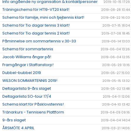
Info angående ny organisation & kontaktpersoner
2019-10-15 17:29
Träningschema för HT19-VT20 klart!
2019-08-28 10:44
Schema för familje, mini och tjejtennis klart!
2019-08-22 16:03
Schema för Tio dagar tennis 3 klart!
2019-07-15 18:04
Schema för Tio dagar tennis 2 klart!
2019-07-08 18:45
Påminnelse om sommartennis v.30-33
2019-06-14 13:03
Schema för sommartennis
2019-06-04 13:26
Jacob Williams ångar på!
2019-06-04 12:35
Framgångar i Staffanstorp!
2019-05-29 13:16
Dubbel-bubbel 2019
2019-05-27 15:00
WILSON SOMMARTENNIS 2019!
2019-05-15 13:32
Deltagarlista 9-års slaget
2019-05-02 13:48
Deltagarlista SO-tour 17/4
2019-04-11 12:06
Schema klart för Påsklovstennis!
2019-04-10 13:42
Tränarkurs - Tennisens Plattform
2019-04-09 09:16
9-års slaget
2019-04-04 14:04
ÅRSMÖTE 4 APRIL
2019-03-21 14:06