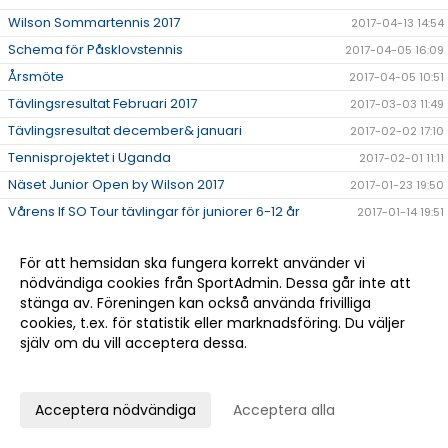
Wilson Sommartennis 2017
2017-04-13 14:54
Schema för Påsklovstennis
2017-04-05 16:09
Årsmöte
2017-04-05 10:51
Tävlingsresultat Februari 2017
2017-03-03 11:49
Tävlingsresultat december& januari
2017-02-02 17:10
Tennisprojektet i Uganda
2017-02-01 11:11
Näset Junior Open by Wilson 2017
2017-01-23 19:50
Vårens If SO Tour tävlingar för juniorer 6-12 år
2017-01-14 19:51
Ny samarbetspartner till klubben
2017-01-10 13:48
För att hemsidan ska fungera korrekt använder vi
Vårterminen startar 6/1
2017-01-05 17:32
nödvändiga cookies från SportAdmin. Dessa går inte att
Julfest 2016
2016-12-19 18:09
stänga av. Föreningen kan också använda frivilliga
KM-lotteriet & tipsrundan!
2016-12-18 15:03
cookies, t.ex. för statistik eller marknadsföring. Du väljer
själv om du vill acceptera dessa.
KM har startat
2016-12-18 13:31
Anpassa dina val
Lottning och Speltider för KM 2016
2016-12-15 11:15
Välbesökt föreläsning i idrottspsykologi
2016-12-14 23:00
Acceptera nödvändiga
Acceptera alla
Damlaget får ladda om i division 2
2016-12-09 14:55