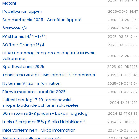
2025-04-25 18:18
Matchi
Padelbanan öppen
2025-03-31 14:47
Sommartennis 2025 - Anmälan öppen!
2025-03-26 13:41
Årsmöte 7/4
2025-03-24 16:14
Påsktennis 14/4 - 17/4
2025-03-13 12:44
SO Tour Orange 16/4
2025-03-13 12:32
HEAD Demodag imorgon onsdag 11.00 till kväll -
2025-02-25 10:15
välkommen
Sportlovstennis 2025
2025-02-05 14:16
Tennisresa vuxna till Mallorca 18-21 september
2025-01-08 13:48
Ny termin VT 25 - information
2025-01-03 15:34
Förnya medlemskapet för 2025
2025-01-02 12:32
Julfest torsdag 17-19, terminsavslut,
2024-12-18 17:10
shoperbjudande och tennisaktiviteter
90min tennis 2-3 januari - boka in dig idag!
2024-12-17 08:35
Lucka 2 erbjuder 15% på alla klubbkläder!
2024-12-08 10:55
Inför vårterminen - viktig information
2024-12-02 13:25
Aktiviteter mellan jul och nyår
2024-11-26 12:42