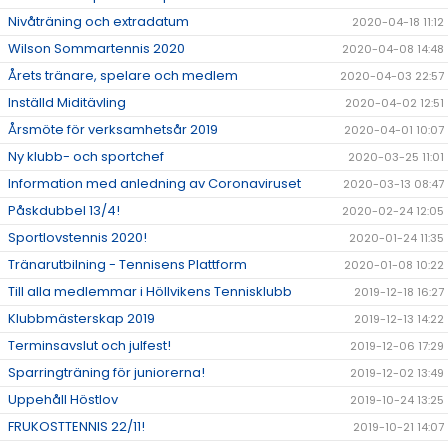
Nivåträning och extradatum
2020-04-18 11:12
Wilson Sommartennis 2020
2020-04-08 14:48
Årets tränare, spelare och medlem
2020-04-03 22:57
Inställd Miditävling
2020-04-02 12:51
Årsmöte för verksamhetsår 2019
2020-04-01 10:07
Ny klubb- och sportchef
2020-03-25 11:01
Information med anledning av Coronaviruset
2020-03-13 08:47
Påskdubbel 13/4!
2020-02-24 12:05
Sportlovstennis 2020!
2020-01-24 11:35
Tränarutbilning - Tennisens Plattform
2020-01-08 10:22
Till alla medlemmar i Höllvikens Tennisklubb
2019-12-18 16:27
Klubbmästerskap 2019
2019-12-13 14:22
Terminsavslut och julfest!
2019-12-06 17:29
Sparringträning för juniorerna!
2019-12-02 13:49
Uppehåll Höstlov
2019-10-24 13:25
FRUKOSTTENNIS 22/11!
2019-10-21 14:07