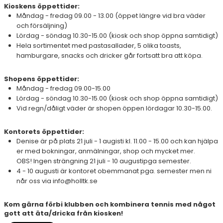
Kioskens öppettider:
AKTIVITETER & LÄGER
Måndag - fredag 09.00 - 13.00 (öppet längre vid bra väder
och försäljning)
SERIESPEL & TÄVLINGAR
Lördag - söndag 10.30-15.00 (kiosk och shop öppna samtidigt)
Hela sortimentet med pastasallader, 5 olika toasts,
TENNISSHOP
hamburgare, snacks och dricker går fortsatt bra att köpa.
RACKET-STRÄNGNING
Shopens öppettider:
Måndag - fredag 09.00-15.00
PADEL
Lördag - söndag 10.30-15.00 (kiosk och shop öppna samtidigt)
Vid regn/dåligt väder är shopen öppen lördagar 10.30-15.00.
GRUSBANORNA
Kontorets öppettider:
Denise är på plats 21 juli - 1 augisti kl. 11.00 - 15.00 och kan hjälpa
SPONSORER & SAMARBETSPARTNERS
er med bokningar, anmälningar, shop och mycket mer.
OBS!
Ingen strängning 21 juli - 10 augustipga semester.
AKTUELLT/SOCIAL MEDIA
4 - 10 augusti är kontoret obemmanat pga. semester men ni
når oss via info@holltk.se
KONTAKT & OM OSS
Kom gärna förbi klubben och kombinera tennis med något
TRYGG TENNIS
gott att äta/dricka från kiosken!