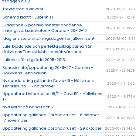
tisdagen 15/12
Trevlig tredje advent
2020-12-13 10:29
Schema klart till Jultennis!
2020-12-11 12:49
Glädjande & positiva nyheter angående
2020-12-10 18:22
träningsverksamheten - Corona - 20-12-10
Idag är sista anmälningsdagen för jultennisen!!
2020-12-09 13:51
Julerbjudande och perfekta julklapparna från
2020-12-03 21:09
Höllvikens Tennisklubb - besök vår shop!
Jultennis för dig född 2005-2013
2020-12-01 19:36
Senaste info/uppdatering 20-11-27 - Corona -
2020-11-28 14:29
Höllvikens Tennisklubb
Ny uppdatering gällande Covid-19 - Höllvikens
2020-11-17 19:02
Tennisklubb - 17 november
Uppdaterad information 16/11 - Covid19 - Höllvikens
2020-11-16 17:54
Tk
Nya lysrör på bana 1 och 2
2020-11-13 12:16
Uppdatering gällande Coronaviruset – 6 oktober -
2020-11-06 13:25
17 november
Uppdatering gällande Coronaviruset – 29 oktober
2020-10-29 14:54