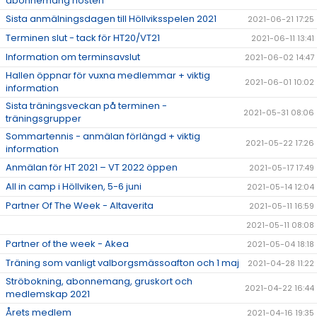
abonnemang hösten
Sista anmälningsdagen till Höllviksspelen 2021
2021-06-21 17:25
Terminen slut - tack för HT20/VT21
2021-06-11 13:41
Information om terminsavslut
2021-06-02 14:47
Hallen öppnar för vuxna medlemmar + viktig
2021-06-01 10:02
information
Sista träningsveckan på terminen -
2021-05-31 08:06
träningsgrupper
Sommartennis - anmälan förlängd + viktig
2021-05-22 17:26
information
Anmälan för HT 2021 – VT 2022 öppen
2021-05-17 17:49
All in camp i Höllviken, 5-6 juni
2021-05-14 12:04
Partner Of The Week - Altaverita
2021-05-11 16:59
2021-05-11 08:08
Partner of the week - Akea
2021-05-04 18:18
Träning som vanligt valborgsmässoafton och 1 maj
2021-04-28 11:22
Ströbokning, abonnemang, gruskort och
2021-04-22 16:44
medlemskap 2021
Årets medlem
2021-04-16 19:35