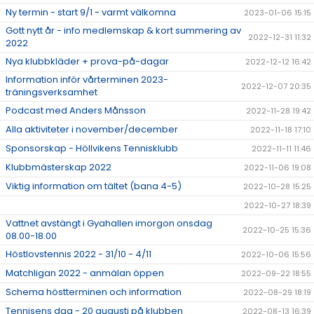
Ny termin - start 9/1 - varmt välkomna
2023-01-06 15:15
Gott nytt år - info medlemskap & kort summering av
2022-12-31 11:32
2022
Nya klubbkläder + prova-på-dagar
2022-12-12 16:42
Information inför vårterminen 2023-
2022-12-07 20:35
träningsverksamhet
Podcast med Anders Månsson
2022-11-28 19:42
Alla aktiviteter i november/december
2022-11-18 17:10
Sponsorskap - Höllvikens Tennisklubb
2022-11-11 11:46
Klubbmästerskap 2022
2022-11-06 19:08
Viktig information om tältet (bana 4-5)
2022-10-28 15:25
2022-10-27 18:39
Vattnet avstängt i Gyahallen imorgon onsdag
2022-10-25 15:36
08.00-18.00
Höstlovstennis 2022 - 31/10 - 4/11
2022-10-06 15:56
Matchligan 2022 - anmälan öppen
2022-09-22 18:55
Schema höstterminen och information
2022-08-29 18:19
Tennisens dag - 20 augusti på klubben
2022-08-13 16:39