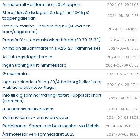
Anmälan till Höstterminen 2024 öppen!
2024-05-29 13:08
Stora friskvårdsdagen lördag 1 juni 10-16 på
2024-05-28 19:53
toppengallerian
Drop-in-träning - boka in dig nu (vuxna och
2024-05-24 11:00
barn/ungdomar)
Premiär för utomhuskiosken (lördag 10.30-15.30)
2024-05-17 10:11
Anmälan till Sommartennis v.25-27. Påminnelse!
2024-05-15 13:23
Avslutningsdagar termin
2024-05-08 15:26
Ingen träning Kristi himmelsfärd
2024-05-08 08:53
Gruspremiär
2024-05-02 07:28
Ingen ordinarie träning 30/4 (valborg) eller 1 maj
2024-04-26 07:41
+ aktuella aktiviteter/läger
Info till dig som har träning i tältet - uppstart snart
2024-04-19 13:48
(inomhus)
Lunchtennisen utvecklas!
2024-04-09 17:21
Sommartennis - anmälan öppen
2024-04-05 14:06
Padelbanan öppen och bokningsbar via Matchi
2024-04-05 09:55
Årsmötet för verksamhetsåret 2023
2024-04-03 16:05