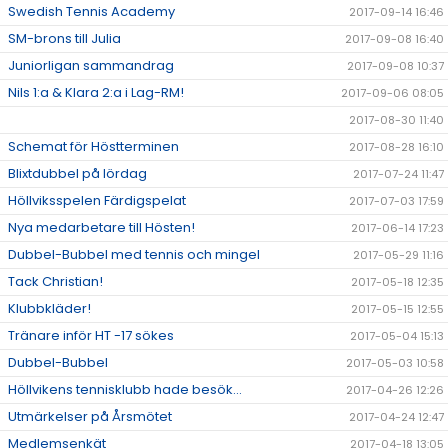
Swedish Tennis Academy
2017-09-14 16:46
SM-brons till Julia
2017-09-08 16:40
Juniorligan sammandrag
2017-09-08 10:37
Nils 1:a & Klara 2:a i Lag-RM!
2017-09-06 08:05
2017-08-30 11:40
Schemat för Höstterminen
2017-08-28 16:10
Blixtdubbel på lördag
2017-07-24 11:47
Höllviksspelen Färdigspelat
2017-07-03 17:59
Nya medarbetare till Hösten!
2017-06-14 17:23
Dubbel-Bubbel med tennis och mingel
2017-05-29 11:16
Tack Christian!
2017-05-18 12:35
Klubbkläder!
2017-05-15 12:55
Tränare inför HT -17 sökes
2017-05-04 15:13
Dubbel-Bubbel
2017-05-03 10:58
Höllvikens tennisklubb hade besök...
2017-04-26 12:26
Utmärkelser på Årsmötet
2017-04-24 12:47
Medlemsenkät
2017-04-18 13:05