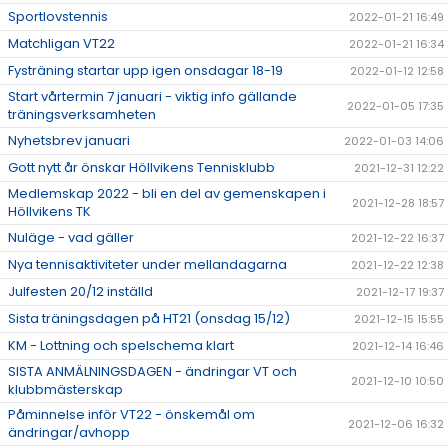
Sportlovstennis
2022-01-21 16:49
Matchligan VT22
2022-01-21 16:34
Fysträning startar upp igen onsdagar 18-19
2022-01-12 12:58
Start vårtermin 7 januari - viktig info gällande
2022-01-05 17:35
träningsverksamheten
Nyhetsbrev januari
2022-01-03 14:06
Gott nytt år önskar Höllvikens Tennisklubb
2021-12-31 12:22
Medlemskap 2022 - bli en del av gemenskapen i
2021-12-28 18:57
Höllvikens TK
Nuläge - vad gäller
2021-12-22 16:37
Nya tennisaktiviteter under mellandagarna
2021-12-22 12:38
Julfesten 20/12 inställd
2021-12-17 19:37
Sista träningsdagen på HT21 (onsdag 15/12)
2021-12-15 15:55
KM - Lottning och spelschema klart
2021-12-14 16:46
SISTA ANMÄLNINGSDAGEN - ändringar VT och
2021-12-10 10:50
klubbmästerskap
Påminnelse inför VT22 - önskemål om
2021-12-06 16:32
ändringar/avhopp