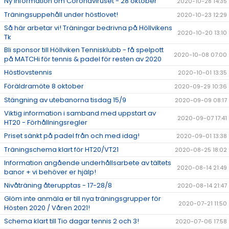
Ny information om Coronaviruset - 28 oktober
2020-10-28 14:35
Träningsuppehåll under höstlovet!
2020-10-23 12:29
Så här arbetar vi! Träningar bedrivna på Höllvikens
2020-10-20 13:10
Tk
Bli sponsor till Höllviken Tennisklubb - få spelpott
2020-10-08 07:00
på MATCHi för tennis & padel för resten av 2020
Höstlovstennis
2020-10-01 13:35
Föräldramöte 8 oktober
2020-09-29 10:36
Stängning av utebanorna tisdag 15/9
2020-09-09 08:17
Viktig information i samband med uppstart av
2020-09-07 17:41
HT20 - Förhållningsregler
Priset sänkt på padel från och med idag!
2020-09-01 13:38
Träningschema klart för HT20/VT21
2020-08-25 18:02
Information angående underhållsarbete av tältets
2020-08-14 21:49
banor + vi behöver er hjälp!
Nivåträning återupptas - 17-28/8
2020-08-14 21:47
Glöm inte anmäla er till nya träningsgrupper för
2020-07-21 11:50
Hösten 2020 / Våren 2021!
Schema klart till Tio dagar tennis 2 och 3!
2020-07-06 17:58