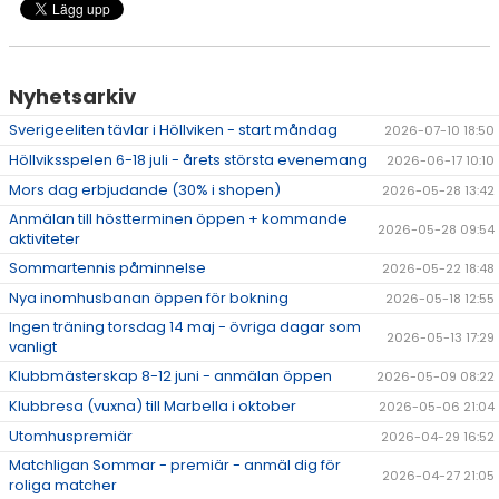
DOKUMENT
ÖPETTIDER SOMMAR
Nyhetsarkiv
Sverigeeliten tävlar i Höllviken - start måndag
2026-07-10 18:50
Höllviksspelen 6-18 juli - årets största evenemang
2026-06-17 10:10
Mors dag erbjudande (30% i shopen)
2026-05-28 13:42
Anmälan till höstterminen öppen + kommande
2026-05-28 09:54
aktiviteter
Sommartennis påminnelse
2026-05-22 18:48
Nya inomhusbanan öppen för bokning
2026-05-18 12:55
Ingen träning torsdag 14 maj - övriga dagar som
2026-05-13 17:29
vanligt
Klubbmästerskap 8-12 juni - anmälan öppen
2026-05-09 08:22
Klubbresa (vuxna) till Marbella i oktober
2026-05-06 21:04
Utomhuspremiär
2026-04-29 16:52
Matchligan Sommar - premiär - anmäl dig för
2026-04-27 21:05
roliga matcher