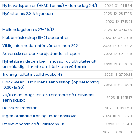
Ny huvudsponsor (HEAD Tennis) + demodag 24/1
2024-01-01 11:34
Nyårstennis 2,3 & 5 januari
2023-12-28 17:03
2023-12-17 13:21
Mellandagstennis 27-29/12
2023-12-07 13:33
Klubbmästerskap 19-21 december
2023-12-06 20:19
Viktig information inför vårterminen 2024
2023-12-04 15:02
Adventskalender - erbjudande i shopen
2023-12-03 11:09
Nyhetsbrev december - massor av aktiviteter att
2023-12-01 10:59
anmäla dig till + info om höst- och vårtermin
Träning i tältet inställd vecka 48
2023-11-27 09:51
Black week - Höllvikens Tennisshop (öppet lördag
2023-11-20 16:34
10.30-15.30)
29/11 är det dags för föräldramöte på Höllvikens
2023-11-14 15:17
Tennisklubb.
Höllvikensmössan
2023-11-02 17:19
Ingen ordinarie träning under höstlovet
2023-10-26 19:20
Ett aktivt höstlov på Höllvikens Tk
2023-10-13 14:11
2023-10-06 11:03