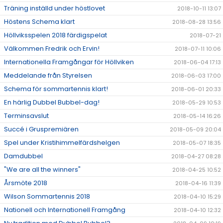
Träning inställd under höstlovet
2018-10-11 13:07
Höstens Schema klart
2018-08-28 13:56
Höllviksspelen 2018 färdigspelat
2018-07-21
Välkommen Fredrik och Ervin!
2018-07-11 10:06
Internationella Framgångar för Höllviken
2018-06-04 17:13
Meddelande från Styrelsen
2018-06-03 17:00
Schema för sommartennis klart!
2018-06-01 20:33
En härlig Dubbel Bubbel-dag!
2018-05-29 10:53
Terminsavslut
2018-05-14 16:26
Succé i Gruspremiären
2018-05-09 20:04
Spel under Kristihimmelfärdshelgen
2018-05-07 18:35
Damdubbel
2018-04-27 08:28
"We are all the winners"
2018-04-25 10:52
Årsmöte 2018
2018-04-16 11:39
Wilson Sommartennis 2018
2018-04-10 15:29
Nationell och Internationell Framgång
2018-04-10 12:32