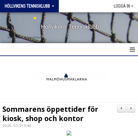
HÖLLVIKENS TENNISKLUBB
LOGGA IN
Höllvikens Tennisklubb
HEM
NYHETER
BOKA BANA
Sommarens öppettider för
<
>
TERMINSTRÄNING HT & VT
kiosk, shop och kontor
2025-07-21 11:40
TRÄNING SOMMAR