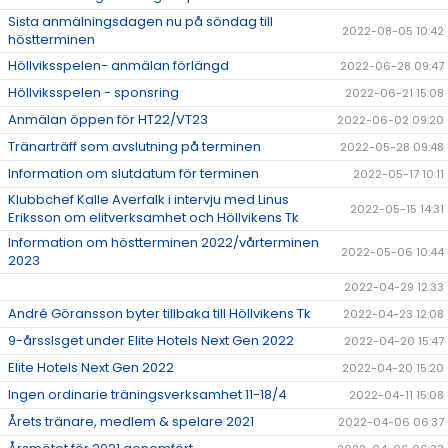
Sista anmälningsdagen nu på söndag till
2022-08-05 10:42
höstterminen
Höllviksspelen- anmälan förlängd
2022-06-28 09:47
Höllviksspelen - sponsring
2022-06-21 15:08
Anmälan öppen för HT22/VT23
2022-06-02 09:20
Tränarträff som avslutning på terminen
2022-05-28 09:48
Information om slutdatum för terminen
2022-05-17 10:11
Klubbchef Kalle Averfalk i intervju med Linus
2022-05-15 14:31
Eriksson om elitverksamhet och Höllvikens Tk
Information om höstterminen 2022/vårterminen
2022-05-06 10:44
2023
2022-04-29 12:33
André Göransson byter tillbaka till Höllvikens Tk
2022-04-23 12:08
9-årsslsget under Elite Hotels Next Gen 2022
2022-04-20 15:47
Elite Hotels Next Gen 2022
2022-04-20 15:20
Ingen ordinarie träningsverksamhet 11-18/4
2022-04-11 15:08
Årets tränare, medlem & spelare 2021
2022-04-06 06:37