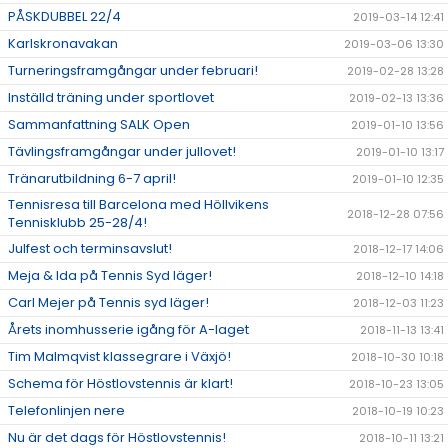
PÅSKDUBBEL 22/4
2019-03-14 12:41
Karlskronavakan
2019-03-06 13:30
Turneringsframgångar under februari!
2019-02-28 13:28
Inställd träning under sportlovet
2019-02-13 13:36
Sammanfattning SALK Open
2019-01-10 13:56
Tävlingsframgångar under jullovet!
2019-01-10 13:17
Tränarutbildning 6-7 april!
2019-01-10 12:35
Tennisresa till Barcelona med Höllvikens
2018-12-28 07:56
Tennisklubb 25-28/4!
Julfest och terminsavslut!
2018-12-17 14:06
Meja & Ida på Tennis Syd läger!
2018-12-10 14:18
Carl Mejer på Tennis syd läger!
2018-12-03 11:23
Årets inomhusserie igång för A-laget
2018-11-13 13:41
Tim Malmqvist klassegrare i Växjö!
2018-10-30 10:18
Schema för Höstlovstennis är klart!
2018-10-23 13:05
Telefonlinjen nere
2018-10-19 10:23
Nu är det dags för Höstlovstennis!
2018-10-11 13:21