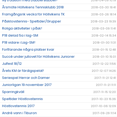
Ny tradition med Dubbel Bubbel?
2018-04-09 10:19
Årsmöte Höllvikens Tennisklubb 2018
2018-03-30 19:41
Framgångsrik vecka för Höllvikens TK
2018-03-26 18:14
Påsklovstennis- Speltider/Grupper
2018-03-23 19:39
Roliga aktiviteter i påsk!
2018-03-09 11:41
P18 delad 5a i lag-SM
2018-02-14 15:34
P18 vidare i Lag-SM!
2018-01-30 11:31
Fortfarande några platser kvar
2018-01-15 12:48
Succé under jullovet för Höllvikens Juniorer
2018-01-10 15:01
Julfest 18/12
2017-12-22 11:56
Årets KM är färdigspelat!
2017-12-07 14:26
Seriespel Herrar och Damer
2017-11-21 12:41
Juniorligan 19 november 2017
2017-11-21 11:11
Sparringkväll
2017-11-15 12:20
Speltider Höstlovstennis
2017-10-23 15:36
Höstlovstennis 2017
2017-10-06 12:09
André vann i Tiburon
2017-09-29 11:14