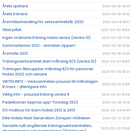
Årets spelare
2021-04-16 19:34
Årets tränare
2021-04-16 19:32
Årsmöteshandling för verksamhetsår 2020
2021-04-14 19:57
Glad påsk
2021-04-02 16:53
Ingen ordinarie träning nästa vecka (vecka 13)
2021-03-28 17:28
Sommartennis 2021 - anmälan öppen!
2021-03-18 14:32
Årsmöte 2021
2021-03-15 12:23
Träningsverksamhet start måndag 8/3 (vecka 10)
2021-03-07 16:53
Träningen återupptas måndag 8/3 för personer
2021-03-05 16:01
födda 2002 och senare
VIKTIG INFO - Verksamheten pausas till måndagen
2021-03-01 21:55
8 mars - ytterligare info
Viktig info - pausad träning vecka 9
2021-03-01 15:09
Padelbanan öppnas upp! Torsdag 25/2
2021-02-25 16:19
SO miditour för barn födda 2012 & 2013
2021-02-24 14:44
Elite Hotels Next Generation Zonspel i Höllviken
2021-02-21 13:23
Senaste nytt angående träningsverksamheten,
2021-02-20 12:56
abonnemang och banbokning (20 februari)