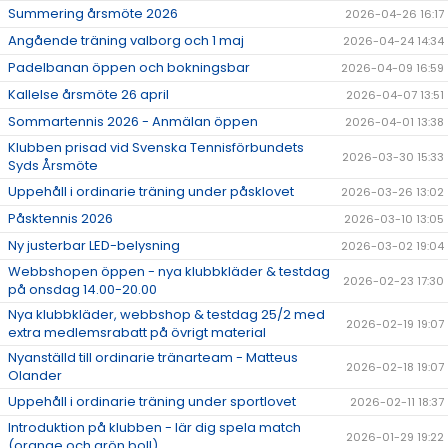
Summering årsmöte 2026
2026-04-26 16:17
Angående träning valborg och 1 maj
2026-04-24 14:34
Padelbanan öppen och bokningsbar
2026-04-09 16:59
Kallelse årsmöte 26 april
2026-04-07 13:51
Sommartennis 2026 - Anmälan öppen
2026-04-01 13:38
Klubben prisad vid Svenska Tennisförbundets
2026-03-30 15:33
Syds Årsmöte
Uppehåll i ordinarie träning under påsklovet
2026-03-26 13:02
Påsktennis 2026
2026-03-10 13:05
Ny justerbar LED-belysning
2026-03-02 19:04
Webbshopen öppen - nya klubbkläder & testdag
2026-02-23 17:30
på onsdag 14.00-20.00
Nya klubbkläder, webbshop & testdag 25/2 med
2026-02-19 19:07
extra medlemsrabatt på övrigt material
Nyanställd till ordinarie tränarteam - Matteus
2026-02-18 19:07
Olander
Uppehåll i ordinarie träning under sportlovet
2026-02-11 18:37
Introduktion på klubben - lär dig spela match
2026-01-29 19:22
(orange och grön boll)