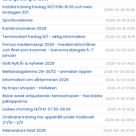
Inställd träning fredag 30/1 från 16.00 och hela
2026-01-28 16:06
lördagen 31/1
Sportlovstennis
2026-01-19 13:04
Karlskronavakan 2026
2026-01-15 13:33
Terminsstart fredag 9/1 - viktig information
2026-01-06 15:19
Förnya medlemskap 2026 - medlemsförmåner
och året som kommer - banorna stängda 5-7
2026-01-02 13:10
januari
Gott Nytt År & nyheter 2026
2025-12-31 14:03
Mellandagstennis 29-30/12 - anmälan öppen
2025-12-03 20:02
Information om vårterminen 2026
2025-12-03 13:34
Ny tröja i shopen - Höllviken
2025-11-27 17:09
Black week erbjudande i tennisshopen - fixa bästa
2025-11-25 10:46
julklapparna
Ladies morning 14/11 kl. 07.30-09.00
2025-11-12 16:22
Ordinarie träning har uppehåll under höstlovet
2025-10-22 16:52
27/10 - 2/11
Intensivkurs Höst 2025
2025-09-26 10:00