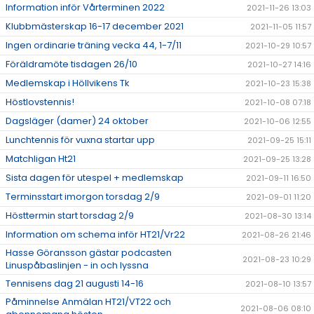
Information inför Vårterminen 2022
2021-11-26 13:03
Klubbmästerskap 16-17 december 2021
2021-11-05 11:57
Ingen ordinarie träning vecka 44, 1-7/11
2021-10-29 10:57
Föräldramöte tisdagen 26/10
2021-10-27 14:16
Medlemskap i Höllvikens Tk
2021-10-23 15:38
Höstlovstennis!
2021-10-08 07:18
Dagsläger (damer) 24 oktober
2021-10-06 12:55
Lunchtennis för vuxna startar upp
2021-09-25 15:11
Matchligan Ht21
2021-09-25 13:28
Sista dagen för utespel + medlemskap
2021-09-11 16:50
Terminsstart imorgon torsdag 2/9
2021-09-01 11:20
Hösttermin start torsdag 2/9
2021-08-30 13:14
Information om schema inför HT21/Vr22
2021-08-26 21:46
Hasse Göransson gästar podcasten
2021-08-23 10:29
Linuspåbaslinjen - in och lyssna
Tennisens dag 21 augusti 14-16
2021-08-10 13:57
Påminnelse Anmälan HT21/VT22 och
2021-08-06 08:10