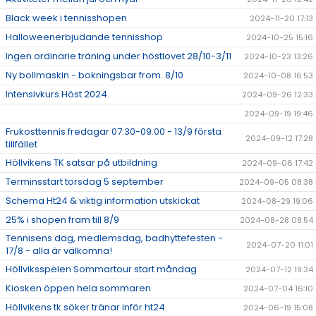
Black week i tennisshopen
2024-11-20 17:13
Halloweenerbjudande tennisshop
2024-10-25 15:16
Ingen ordinarie träning under höstlovet 28/10-3/11
2024-10-23 13:26
Ny bollmaskin - bokningsbar from. 8/10
2024-10-08 16:53
Intensivkurs Höst 2024
2024-09-26 12:33
2024-09-19 19:46
Frukosttennis fredagar 07.30-09.00 - 13/9 första
2024-09-12 17:28
tillfället
Höllvikens TK satsar på utbildning
2024-09-06 17:42
Terminsstart torsdag 5 september
2024-09-05 08:38
Schema Ht24 & viktig information utskickat
2024-08-29 19:06
25% i shopen fram till 8/9
2024-08-28 08:54
Tennisens dag, medlemsdag, badhyttefesten -
2024-07-20 11:01
17/8 - alla är välkomna!
Höllviksspelen Sommartour start måndag
2024-07-12 19:34
Kiosken öppen hela sommaren
2024-07-04 16:10
Höllvikens tk söker tränar inför ht24
2024-06-19 15:08