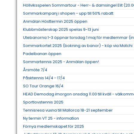
Höllviksspelen Sommartour - Herr- & damsingel Elit (20.0
Sommarkampanj i shopen - upp till 50% rabatt
Anmälan Hösttermin 2025 öppen
Klubbmästerskap 2025 spelas 9-13 juni
Utebanorna 1-3 öppnar torsdag 1 maj för medlemmar (inf
Sommarkortet 2025 (bokning av banor) - köp via Matchi
Padelbanan öppen
Sommartennis 2025 - Anmälan öppen!
Årsmöte 7/4
Påsktennis 14/4 - 17/4
SO Tour Orange 16/4
HEAD Demodag imorgon onsdag 11.00 till kväll - välkom
Sportlovstennis 2025
Tennisresa vuxna till Mallorca 18-21 september
Ny termin VT 25 - information
Förnya medlemskapet för 2025