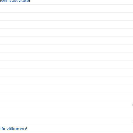
tennisaktiviteter
a är välkomna!