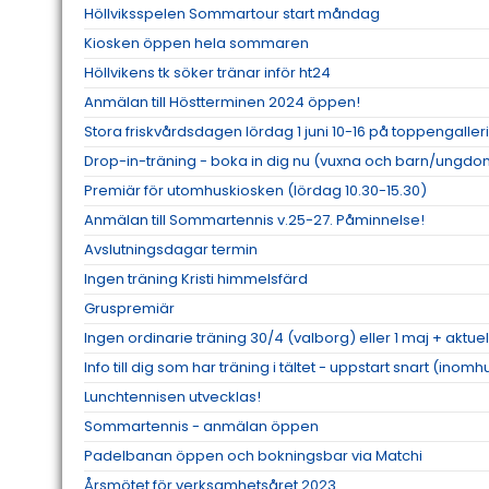
Höllviksspelen Sommartour start måndag
Kiosken öppen hela sommaren
Höllvikens tk söker tränar inför ht24
Anmälan till Höstterminen 2024 öppen!
Stora friskvårdsdagen lördag 1 juni 10-16 på toppengaller
Drop-in-träning - boka in dig nu (vuxna och barn/ungdo
Premiär för utomhuskiosken (lördag 10.30-15.30)
Anmälan till Sommartennis v.25-27. Påminnelse!
Avslutningsdagar termin
Ingen träning Kristi himmelsfärd
Gruspremiär
Ingen ordinarie träning 30/4 (valborg) eller 1 maj + aktuel
Info till dig som har träning i tältet - uppstart snart (inomh
Lunchtennisen utvecklas!
Sommartennis - anmälan öppen
Padelbanan öppen och bokningsbar via Matchi
Årsmötet för verksamhetsåret 2023