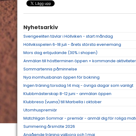
Nyhetsarkiv
Sverigeeliten tävlar i Höllviken - start måndag
Höllviksspelen 6-18 juli - årets största evenemang
Mors dag erbjudande (30% i shopen)
Anmälan till höstterminen öppen + kommande aktiviteter
Sommartennis påminnelse
Nya inomhusbanan öppen för bokning
Ingen träning torsdag 14 maj - övriga dagar som vanligt
Klubbmästerskap 8-12 juni - anmälan öppen
Klubbresa (vuxna) till Marbella i oktober
Utomhuspremiär
Matchligan Sommar - premiär - anmäl dig för roliga mat
Summering årsmöte 2026
Angående träning valborg och 1 maj