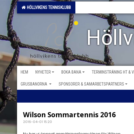
HÖLLVIKENS TENNISKLUBB
Höll
HEM
NYHETER
BOKA BANA
TERMINSTRÄNING HT & 
GRUSBANORNA
SPONSORER & SAMARBETSPARTNERS
Wilson Sommartennis 2016
2016-04-01 15:20
Nu har vi öppnat anmälningsformulären för Wilson