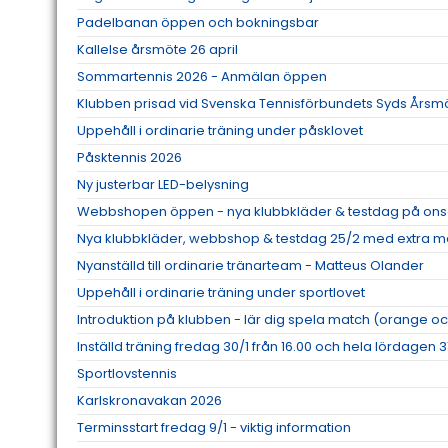
Padelbanan öppen och bokningsbar
Kallelse årsmöte 26 april
Sommartennis 2026 - Anmälan öppen
Klubben prisad vid Svenska Tennisförbundets Syds Årsm
Uppehåll i ordinarie träning under påsklovet
Påsktennis 2026
Ny justerbar LED-belysning
Webbshopen öppen - nya klubbkläder & testdag på ons
Nya klubbkläder, webbshop & testdag 25/2 med extra me
Nyanställd till ordinarie tränarteam - Matteus Olander
Uppehåll i ordinarie träning under sportlovet
Introduktion på klubben - lär dig spela match (orange oc
Inställd träning fredag 30/1 från 16.00 och hela lördagen 3
Sportlovstennis
Karlskronavakan 2026
Terminsstart fredag 9/1 - viktig information