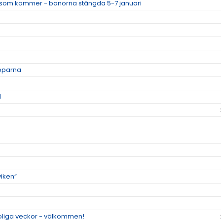
som kommer - banorna stängda 5-7 januari
apparna
1
viken”
roliga veckor - välkommen!