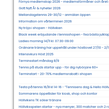
Förnya medlemskap 2026 - medlemsförmåner och året 
Gott Nytt År & nyheter 2026
Mellandagstennis 29-30/12 - anmälan öppen
Information om vårterminen 2026
Ny tröja i shopen - Höllviken
Black week erbjudande i tennisshopen - fixa bästa julkl
Ladies morning 14/11 kl. 07.30-09.00
Ordinarie träning har uppehåll under höstlovet 27/10 - 2/1
Intensivkurs Höst 2025
Terminsstart måndag 8/9
Tennis på studs startar upp - för dig nybörjare 60+
Terminstart - 20-70% medlemsrabatt i shopen
Testa på tennis 16/8 kl 14-16 - ”Tennisens dag & Hello Höll
Sommarens öppettider för kiosk, shop och kontor
Höllvikens TK söker tränare
Höllviksspelen startar - nya menyer, 300 matcher och 2 