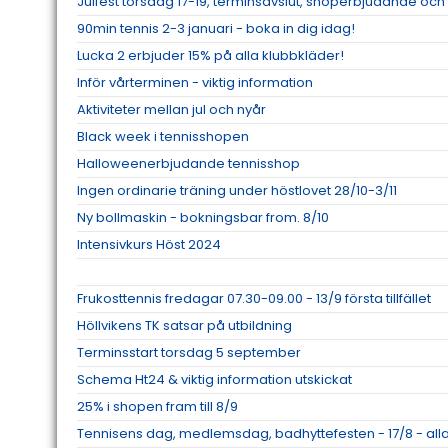
Julfest torsdag 17-19, terminsavslut, shoperbjudande och 
90min tennis 2-3 januari - boka in dig idag!
Lucka 2 erbjuder 15% på alla klubbkläder!
Inför vårterminen - viktig information
Aktiviteter mellan jul och nyår
Black week i tennisshopen
Halloweenerbjudande tennisshop
Ingen ordinarie träning under höstlovet 28/10-3/11
Ny bollmaskin - bokningsbar from. 8/10
Intensivkurs Höst 2024
Frukosttennis fredagar 07.30-09.00 - 13/9 första tillfället
Höllvikens TK satsar på utbildning
Terminsstart torsdag 5 september
Schema Ht24 & viktig information utskickat
25% i shopen fram till 8/9
Tennisens dag, medlemsdag, badhyttefesten - 17/8 - all