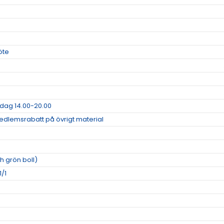
öte
dag 14.00-20.00
dlemsrabatt på övrigt material
h grön boll)
1/1