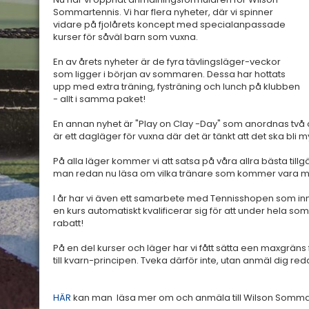
Sommartennis. Vi har flera nyheter, där vi spinner
vidare på fjolårets koncept med specialanpassade
kurser för såväl barn som vuxna.
En av årets nyheter är de fyra tävlingsläger-veckor
som ligger i början av sommaren. Dessa har hottats
upp med extra träning, fysträning och lunch på klubben
- allt i samma paket!
En annan nyhet är "Play on Clay -Day" som anordnas två
är ett dagläger för vuxna där det är tänkt att det ska bli m
På alla läger kommer vi att satsa på våra allra bästa till
man redan nu läsa om vilka tränare som kommer vara 
I år har vi även ett samarbete med Tennisshopen som inn
en kurs automatiskt kvalificerar sig för att under hela
rabatt!
På en del kurser och läger har vi fått sätta een maxgräns 
till kvarn-principen. Tveka därför inte, utan anmäl dig red
HÄR
kan man läsa mer om och anmäla till Wilson Sommar