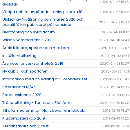
2020-04-27 16:25
avslutas
Viktiga datum angående träning i vecka 18
2020-04-27 16:22
Utskick av Nivåträning sommaren 2020 och
2020-04-20 16:38
extratillfällen publicerat på hemsidan
Nivåträning och extradatum
2020-04-18 11:12
Wilson Sommartennis 2020
2020-04-08 14:48
Årets tränare, spelare och medlem
2020-04-03 22:57
Inställd Miditävling
2020-04-02 12:51
Årsmöte för verksamhetsår 2019
2020-04-01 10:07
Ny klubb- och sportchef
2020-03-25 11:01
Information med anledning av Coronaviruset
2020-03-13 08:47
Påskdubbel 13/4!
2020-02-24 12:05
Sportlovstennis 2020!
2020-01-24 11:35
Tränarutbilning - Tennisens Plattform
2020-01-08 10:22
Till alla medlemmar i Höllvikens Tennisklubb
2019-12-18 16:27
Klubbmästerskap 2019
2019-12-13 14:22
Terminsavslut och julfest!
2019-12-06 17:29