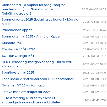
Utebanorna 1-3 öppnar torsdag 1 maj för
medlemmar (info, Sommarkortet och
2025-04-30 18:04
förhållningsregler)
Sommarkortet 2025 (bokning av banor) - köp via
2025-04-25 18:18
Matchi
Padelbanan öppen
2025-03-31 14:47
Sommartennis 2025 - Anmälan öppen!
2025-03-26 13:41
Årsmöte 7/4
2025-03-24 16:14
Påsktennis 14/4 - 17/4
2025-03-13 12:44
SO Tour Orange 16/4
2025-03-13 12:32
HEAD Demodag imorgon onsdag 11.00 till kväll -
2025-02-25 10:15
välkommen
Sportlovstennis 2025
2025-02-05 14:16
Tennisresa vuxna till Mallorca 18-21 september
2025-01-08 13:48
Ny termin VT 25 - information
2025-01-03 15:34
Förnya medlemskapet för 2025
2025-01-02 12:32
Julfest torsdag 17-19, terminsavslut,
2024-12-18 17:10
shoperbjudande och tennisaktiviteter