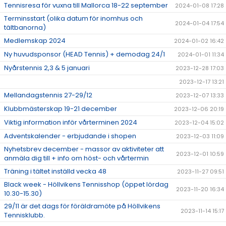
Tennisresa för vuxna till Mallorca 18-22 september
2024-01-08 17:28
Terminsstart (olika datum för inomhus och
2024-01-04 17:54
tältbanorna)
Medlemskap 2024
2024-01-02 16:42
Ny huvudsponsor (HEAD Tennis) + demodag 24/1
2024-01-01 11:34
Nyårstennis 2,3 & 5 januari
2023-12-28 17:03
2023-12-17 13:21
Mellandagstennis 27-29/12
2023-12-07 13:33
Klubbmästerskap 19-21 december
2023-12-06 20:19
Viktig information inför vårterminen 2024
2023-12-04 15:02
Adventskalender - erbjudande i shopen
2023-12-03 11:09
Nyhetsbrev december - massor av aktiviteter att
2023-12-01 10:59
anmäla dig till + info om höst- och vårtermin
Träning i tältet inställd vecka 48
2023-11-27 09:51
Black week - Höllvikens Tennisshop (öppet lördag
2023-11-20 16:34
10.30-15.30)
29/11 är det dags för föräldramöte på Höllvikens
2023-11-14 15:17
Tennisklubb.