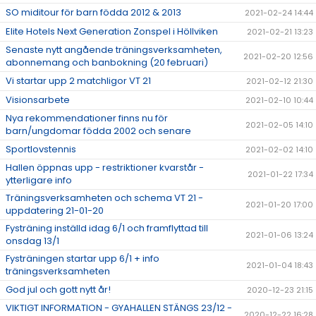
SO miditour för barn födda 2012 & 2013
2021-02-24 14:44
Elite Hotels Next Generation Zonspel i Höllviken
2021-02-21 13:23
Senaste nytt angående träningsverksamheten,
2021-02-20 12:56
abonnemang och banbokning (20 februari)
Vi startar upp 2 matchligor VT 21
2021-02-12 21:30
Visionsarbete
2021-02-10 10:44
Nya rekommendationer finns nu för
2021-02-05 14:10
barn/ungdomar födda 2002 och senare
Sportlovstennis
2021-02-02 14:10
Hallen öppnas upp - restriktioner kvarstår -
2021-01-22 17:34
ytterligare info
Träningsverksamheten och schema VT 21 -
2021-01-20 17:00
uppdatering 21-01-20
Fysträning inställd idag 6/1 och framflyttad till
2021-01-06 13:24
onsdag 13/1
Fysträningen startar upp 6/1 + info
2021-01-04 18:43
träningsverksamheten
God jul och gott nytt år!
2020-12-23 21:15
VIKTIGT INFORMATION - GYAHALLEN STÄNGS 23/12 -
2020-12-22 16:28