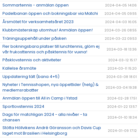
Sommartennis - anmälan öppen
2024-04-05 14:06
Padelbanan öppen och bokningsbar via Matchi
2024-04-05 09:55
Årsmötet för verksamhetsåret 2023
2024-04-03 16:05
Klubbmästerskap utomhus! Anmälan öppen!
2024-03-26 08:55
Träningsuppehåll under påsken
2024-03-22 09:53
Fler bokningsbara platser till lunchtennis, glöm ej
2024-03-18 13:36
vår frukosttennis och påsktennis för vuxna!
Påsklovstennis och aktiviteter
2024-03-12 15:17
Kallelse årsmöte
2024-03-11 15:20
Uppdatering tält (bana 4+5)
2024-03-08 18:01
Nyheter i Tennisshopen, nya öppettider (helg) &
2024-03-04 19:38
medlemsrabatter
Anmälan öppen till All in Camp i Ystad
2024-02-28 17:51
Sportlovstennis 2024
2024-01-22 13:57
Dags för matchligan 2024 - alla nivåer - ta
2024-01-10 18:34
chansen
Stötta Höllvikens André Göransson och Davis Cup
2024-01-09 17:12
laget mot Brasilien i Helsingborg