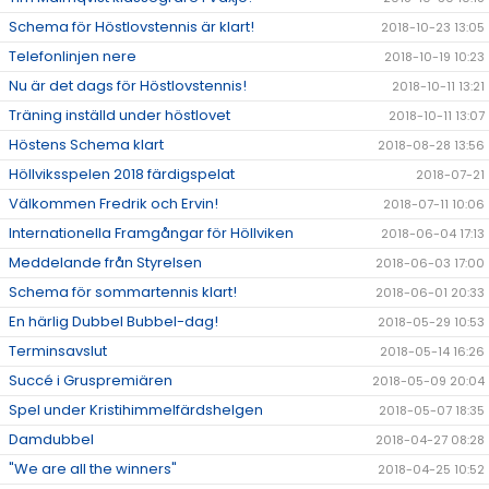
Schema för Höstlovstennis är klart!
2018-10-23 13:05
Telefonlinjen nere
2018-10-19 10:23
Nu är det dags för Höstlovstennis!
2018-10-11 13:21
Träning inställd under höstlovet
2018-10-11 13:07
Höstens Schema klart
2018-08-28 13:56
Höllviksspelen 2018 färdigspelat
2018-07-21
Välkommen Fredrik och Ervin!
2018-07-11 10:06
Internationella Framgångar för Höllviken
2018-06-04 17:13
Meddelande från Styrelsen
2018-06-03 17:00
Schema för sommartennis klart!
2018-06-01 20:33
En härlig Dubbel Bubbel-dag!
2018-05-29 10:53
Terminsavslut
2018-05-14 16:26
Succé i Gruspremiären
2018-05-09 20:04
Spel under Kristihimmelfärdshelgen
2018-05-07 18:35
Damdubbel
2018-04-27 08:28
"We are all the winners"
2018-04-25 10:52