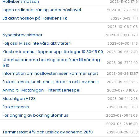
Höllvikensmössan
2023-11-02 17:19
Ingen ordinarie träning under höstlovet
2023-10-26 19:20
Ett aktivt höstlov på Höllvikens Tk
2023-10-13 14:11
2023-10-06 11:03
Nyhetsbrev oktober
2023-10-03 08:29
Följ oss! Missa inte våra aktiviteter!
2023-09-30 11:43
Kiosken inomhus öppnar upp lördagar 10.30-15.00
2023-09-28 17:40
Utomhusbanorna bokningsbara fram till söndag
2023-09-27 12:40
1/10
Information om höstlovstennisen kommer snart
2023-09-26 13:57
Frukosttennis, lunchtennis, drop-in och lovtennis
2023-09-25 18:55
Anmäl till Matchligan - internt seriespel
2023-09-18 16:05
Matchligan HT23
2023-09-14 12:28
Frukosttennis
2023-09-08 13:39
Förlängning av bokning utomhus
2023-09-08 13:08
2023-08-28 16:40
Terminsstart 4/9 och utskick av schema 28/8
2023-08-25 16:53