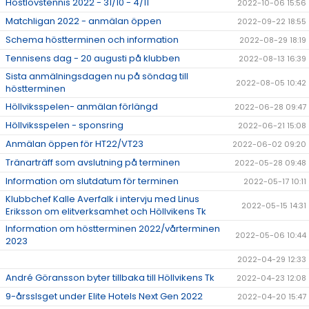
Höstlovstennis 2022 - 31/10 - 4/11
2022-10-06 15:56
Matchligan 2022 - anmälan öppen
2022-09-22 18:55
Schema höstterminen och information
2022-08-29 18:19
Tennisens dag - 20 augusti på klubben
2022-08-13 16:39
Sista anmälningsdagen nu på söndag till
2022-08-05 10:42
höstterminen
Höllviksspelen- anmälan förlängd
2022-06-28 09:47
Höllviksspelen - sponsring
2022-06-21 15:08
Anmälan öppen för HT22/VT23
2022-06-02 09:20
Tränarträff som avslutning på terminen
2022-05-28 09:48
Information om slutdatum för terminen
2022-05-17 10:11
Klubbchef Kalle Averfalk i intervju med Linus
2022-05-15 14:31
Eriksson om elitverksamhet och Höllvikens Tk
Information om höstterminen 2022/vårterminen
2022-05-06 10:44
2023
2022-04-29 12:33
André Göransson byter tillbaka till Höllvikens Tk
2022-04-23 12:08
9-årsslsget under Elite Hotels Next Gen 2022
2022-04-20 15:47