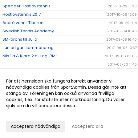
Speltider Höstlovstennis
2017-10-23 15:36
Höstlovstennis 2017
2017-10-06 12:09
André vann i Tiburon
2017-09-29 11:14
Swedish Tennis Academy
2017-09-14 16:46
SM-brons till Julia
2017-09-08 16:40
Juniorligan sammandrag
2017-09-08 10:37
Nils 1:a & Klara 2:a i Lag-RM!
2017-09-06 08:05
2017-08-30 11:40
Schemat för Höstterminen
2017-08-28 16:10
Blixtdubbel på lördag
För att hemsidan ska fungera korrekt använder vi
2017-07-24 11:47
nödvändiga cookies från SportAdmin. Dessa går inte att
Höllviksspelen Färdigspelat
2017-07-03 17:59
stänga av. Föreningen kan också använda frivilliga
Nya medarbetare till Hösten!
2017-06-14 17:23
cookies, t.ex. för statistik eller marknadsföring. Du väljer
själv om du vill acceptera dessa.
Dubbel-Bubbel med tennis och mingel
2017-05-29 11:16
Anpassa dina val
Tack Christian!
2017-05-18 12:35
Klubbkläder!
2017-05-15 12:55
Acceptera nödvändiga
Acceptera alla
Tränare inför HT -17 sökes
2017-05-04 15:13