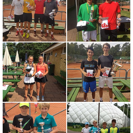
AKTIVITETER & LÄGER
SERIESPEL & TÄVLINGAR
TENNISSHOP
RACKET-STRÄNGNING
PADEL
GRUSBANORNA
SPONSORER & SAMARBETSPARTNERS
AKTUELLT/SOCIAL MEDIA
KONTAKT & OM OSS
TRYGG TENNIS