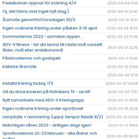
Padelbanan öppnar för bokning 4/4
2023-04-04 11:32
Oj, det fanns visst inget nytt slag;)
2023-04-01 12:40
Årsmöte genomfört torsdagen 30/3
2023-03-31 16:31
Ingen ordinarie träning under påsken 3-10 april
2023-03-29 15:52
Sommartennis 2023 - anmälan öppen
2023-03-23 13:49
ADV-X fitness - tar din tennis till nästa nivå oavsett
2023-03-21 12:26
ålder, nivå eller ambitionsnivå
Påsklovstennis och godisjakt
2023-03-17 19:35
Kallelse årsmöte
2023-03-10 10:59
2023-03-08 12:19
Inställd träning tisdag 7/3
2023-03-07 09:58
Vill du driva kiosken på Höllvikens Tk - se hit!
2023-03-03 17:51
Nytt samarbete med ADV-X träningsapp
2023-03-01 18:25
Ingen ordinarie träning under sportlovet
2023-02-15 18:28
Lampbyte + renovering (uppd. lampor fixade 9/2)
2023-02-01 22:04
Matchligan våren 2023 - äntligen dags igen!
2023-01-31 19:56
Sportlovstennis 20-23 februari - alla åldrar och
2023-01-30 16:09
nivåer