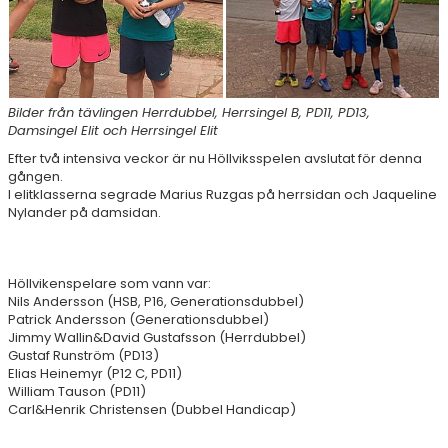
DOKUMENT
ÖPETTIDER SOMMAR
Bilder från tävlingen Herrdubbel, Herrsingel B, PD11, PD13,
Damsingel Elit och Herrsingel Elit
Efter två intensiva veckor är nu Höllviksspelen avslutat för denna
gången.
I elitklasserna segrade Marius Ruzgas på herrsidan och Jaqueline
Nylander på damsidan.
Höllvikenspelare som vann var:
Nils Andersson (HSB, P16, Generationsdubbel)
Patrick Andersson (Generationsdubbel)
Jimmy Wallin&David Gustafsson (Herrdubbel)
Gustaf Runström (PD13)
Elias Heinemyr (P12 C, PD11)
William Tauson (PD11)
Carl&Henrik Christensen (Dubbel Handicap)