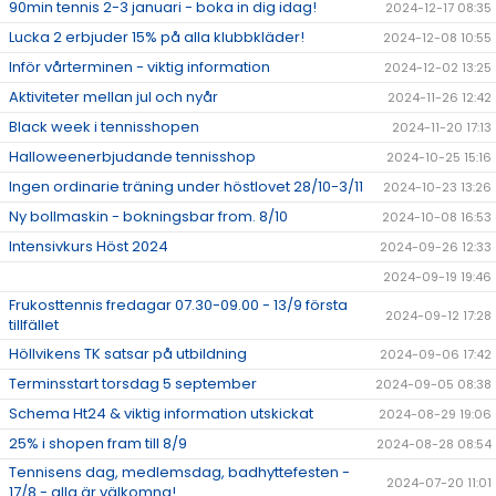
90min tennis 2-3 januari - boka in dig idag!
2024-12-17 08:35
Lucka 2 erbjuder 15% på alla klubbkläder!
2024-12-08 10:55
Inför vårterminen - viktig information
2024-12-02 13:25
Aktiviteter mellan jul och nyår
2024-11-26 12:42
Black week i tennisshopen
2024-11-20 17:13
Halloweenerbjudande tennisshop
2024-10-25 15:16
Ingen ordinarie träning under höstlovet 28/10-3/11
2024-10-23 13:26
Ny bollmaskin - bokningsbar from. 8/10
2024-10-08 16:53
Intensivkurs Höst 2024
2024-09-26 12:33
2024-09-19 19:46
Frukosttennis fredagar 07.30-09.00 - 13/9 första
2024-09-12 17:28
tillfället
Höllvikens TK satsar på utbildning
2024-09-06 17:42
Terminsstart torsdag 5 september
2024-09-05 08:38
Schema Ht24 & viktig information utskickat
2024-08-29 19:06
25% i shopen fram till 8/9
2024-08-28 08:54
Tennisens dag, medlemsdag, badhyttefesten -
2024-07-20 11:01
17/8 - alla är välkomna!