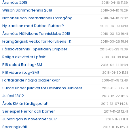
Årsmöte 2018
2018-04-16 11:39
Wilson Sommartennis 2018
2018-04-10 15:29
Nationell och Internationell Framgång
2018-04-10 12:32
Ny tradition med Dubbel Bubbel?
2018-04-09 10:19
Årsmöte Höllvikens Tennisklubb 2018
2018-03-30 19:41
Framgångsrik vecka för Höllvikens TK
2018-03-26 18:14
Påsklovstennis- Speltider/Grupper
2018-03-23 19:39
Roliga aktiviteter i påsk!
2018-03-09 11:41
P18 delad 5a i lag-SM
2018-02-14 15:34
P18 vidare i Lag-SM!
2018-01-30 11:31
Fortfarande några platser kvar
2018-01-15 12:48
Succé under jullovet för Höllvikens Juniorer
2018-01-10 15:01
Julfest 18/12
2017-12-22 11:56
Årets KM är färdigspelat!
2017-12-07 14:26
Seriespel Herrar och Damer
2017-11-21 12:41
Juniorligan 19 november 2017
2017-11-21 11:11
Sparringkväll
2017-11-15 12:20