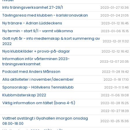
Info träningsverksamhet 27-29/1
2023-01-27 10:36
Tävlingsresa med klubben - karlskronavakan
2023-01-24 21:05
Ny tränare - Adrian Lüddeckens
2023-01-12 16:45
Ny termin - start 9/1 - varmt välkomna
2023-01-06 15:15
Gott nytt år - info medlemskap & kort summering av
2022-12-31 11:32
2022
Nya klubbkläder + prova-på-dagar
2022-12-12 16:42
Information inför vårterminen 2023-
2022-12-07 20:35
träningsverksamhet
Podcast med Anders Månsson
2022-11-28 19:42
Alla aktiviteter i november/december
2022-11-18 17:10
Sponsorskap - Höllvikens Tennisklubb
2022-11-11 11:46
Klubbmästerskap 2022
2022-11-06 19:08
Viktig information om tältet (bana 4-5)
2022-10-28 15:25
2022-10-27 18:39
Vattnet avstängt i Gyahallen imorgon onsdag
2022-10-25 15:36
08.00-18.00