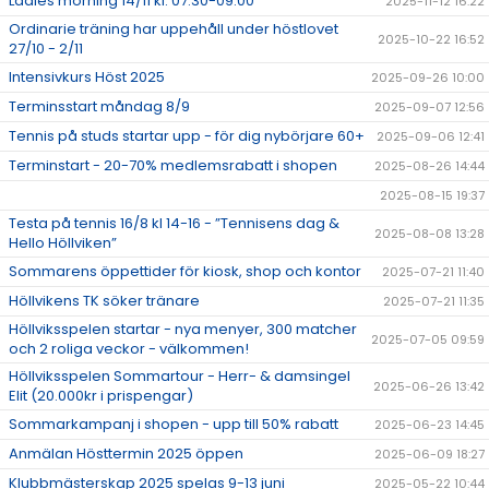
Ladies morning 14/11 kl. 07.30-09.00
2025-11-12 16:22
Ordinarie träning har uppehåll under höstlovet
2025-10-22 16:52
27/10 - 2/11
Intensivkurs Höst 2025
2025-09-26 10:00
Terminsstart måndag 8/9
2025-09-07 12:56
Tennis på studs startar upp - för dig nybörjare 60+
2025-09-06 12:41
Terminstart - 20-70% medlemsrabatt i shopen
2025-08-26 14:44
2025-08-15 19:37
Testa på tennis 16/8 kl 14-16 - ”Tennisens dag &
2025-08-08 13:28
Hello Höllviken”
Sommarens öppettider för kiosk, shop och kontor
2025-07-21 11:40
Höllvikens TK söker tränare
2025-07-21 11:35
Höllviksspelen startar - nya menyer, 300 matcher
2025-07-05 09:59
och 2 roliga veckor - välkommen!
Höllviksspelen Sommartour - Herr- & damsingel
2025-06-26 13:42
Elit (20.000kr i prispengar)
Sommarkampanj i shopen - upp till 50% rabatt
2025-06-23 14:45
Anmälan Hösttermin 2025 öppen
2025-06-09 18:27
Klubbmästerskap 2025 spelas 9-13 juni
2025-05-22 10:44