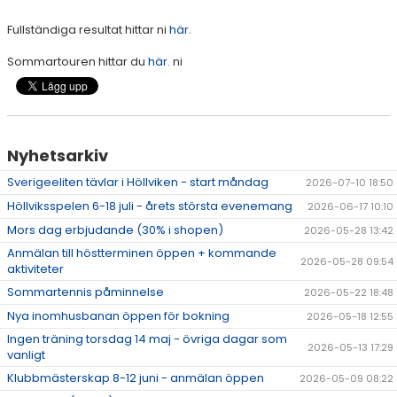
Fullständiga resultat hittar ni
här
.
Sommartouren hittar du
här.
ni
Nyhetsarkiv
Sverigeeliten tävlar i Höllviken - start måndag
2026-07-10 18:50
Höllviksspelen 6-18 juli - årets största evenemang
2026-06-17 10:10
Mors dag erbjudande (30% i shopen)
2026-05-28 13:42
Anmälan till höstterminen öppen + kommande
2026-05-28 09:54
aktiviteter
Sommartennis påminnelse
2026-05-22 18:48
Nya inomhusbanan öppen för bokning
2026-05-18 12:55
Ingen träning torsdag 14 maj - övriga dagar som
2026-05-13 17:29
vanligt
Klubbmästerskap 8-12 juni - anmälan öppen
2026-05-09 08:22