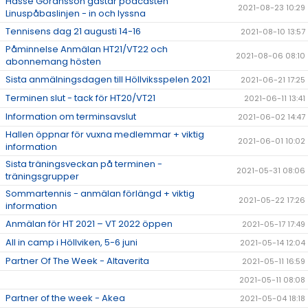
Hasse Göransson gästar podcasten
2021-08-23 10:29
Linuspåbaslinjen - in och lyssna
Tennisens dag 21 augusti 14-16
2021-08-10 13:57
Påminnelse Anmälan HT21/VT22 och
2021-08-06 08:10
abonnemang hösten
Sista anmälningsdagen till Höllviksspelen 2021
2021-06-21 17:25
Terminen slut - tack för HT20/VT21
2021-06-11 13:41
Information om terminsavslut
2021-06-02 14:47
Hallen öppnar för vuxna medlemmar + viktig
2021-06-01 10:02
information
Sista träningsveckan på terminen -
2021-05-31 08:06
träningsgrupper
Sommartennis - anmälan förlängd + viktig
2021-05-22 17:26
information
Anmälan för HT 2021 – VT 2022 öppen
2021-05-17 17:49
All in camp i Höllviken, 5-6 juni
2021-05-14 12:04
Partner Of The Week - Altaverita
2021-05-11 16:59
2021-05-11 08:08
Partner of the week - Akea
2021-05-04 18:18