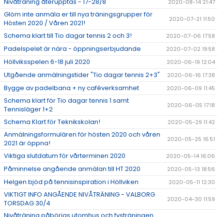
Nivåträning återupptas - 17-28/8
2020-08-14 21:47
Glöm inte anmäla er till nya träningsgrupper för
2020-07-21 11:50
Hösten 2020 / Våren 2021!
Schema klart till Tio dagar tennis 2 och 3!
2020-07-06 17:58
Padelspelet är nära - öppningserbjudande
2020-07-02 19:58
Höllviksspelen 6-18 juli 2020
2020-06-19 12:04
Utgående anmälningstider "Tio dagar tennis 2+3"
2020-06-16 17:38
Bygge av padelbana + ny caféverksamhet
2020-06-09 11:45
Schema klart för Tio dagar tennis 1 samt
2020-06-05 17:18
Tennisläger 1+2
Schema Klart för Teknikskolan!
2020-05-29 11:42
Anmälningsformulären för hösten 2020 och våren
2020-05-25 16:51
2021 är öppna!
Viktiga slutdatum för vårterminen 2020
2020-05-14 16:06
Påminnelse angående anmälan till HT 2020
2020-05-13 18:56
Helgen bjöd på tennisinspiration i Höllviken
2020-05-11 12:30
VIKTIGT INFO ANGÅENDE NIVÅTRÄNING - VALBORG
2020-04-30 11:59
TORSDAG 30/4
Nivåträning påbörjas utomhus och fysträningen