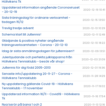
Höllvikens Tk
Uppdaterad information angående Coronaviruset
2020-12-19 10:41
- 20-12-19
Sista träningsdag för ordinarie verksamhet -
2020-12-15 13:50
tisdagen 15/12
Trevlig tredje advent
2020-12-13 10:29
Schema klart till Jultennis!
2020-12-11 12:49
Glädjande & positiva nyheter angående
2020-12-10 18:22
träningsverksamheten - Corona - 20-12-10
Idag är sista anmälningsdagen för jultennisen!!
2020-12-09 13:51
Julerbjudande och perfekta julklapparna från
2020-12-03 21:09
Höllvikens Tennisklubb - besök vår shop!
Jultennis för dig född 2005-2013
2020-12-01 19:36
Senaste info/uppdatering 20-11-27 - Corona -
2020-11-28 14:29
Höllvikens Tennisklubb
Ny uppdatering gällande Covid-19 - Höllvikens
2020-11-17 19:02
Tennisklubb - 17 november
Uppdaterad information 16/11 - Covid19 - Höllvikens
2020-11-16 17:54
Tk
Nya lysrör på bana 1 och 2
2020-11-13 12:16