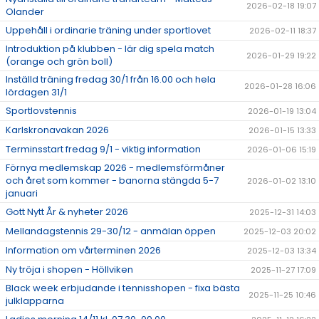
2026-02-18 19:07
Olander
Uppehåll i ordinarie träning under sportlovet
2026-02-11 18:37
Introduktion på klubben - lär dig spela match
2026-01-29 19:22
(orange och grön boll)
Inställd träning fredag 30/1 från 16.00 och hela
2026-01-28 16:06
lördagen 31/1
Sportlovstennis
2026-01-19 13:04
Karlskronavakan 2026
2026-01-15 13:33
Terminsstart fredag 9/1 - viktig information
2026-01-06 15:19
Förnya medlemskap 2026 - medlemsförmåner
och året som kommer - banorna stängda 5-7
2026-01-02 13:10
januari
Gott Nytt År & nyheter 2026
2025-12-31 14:03
Mellandagstennis 29-30/12 - anmälan öppen
2025-12-03 20:02
Information om vårterminen 2026
2025-12-03 13:34
Ny tröja i shopen - Höllviken
2025-11-27 17:09
Black week erbjudande i tennisshopen - fixa bästa
2025-11-25 10:46
julklapparna