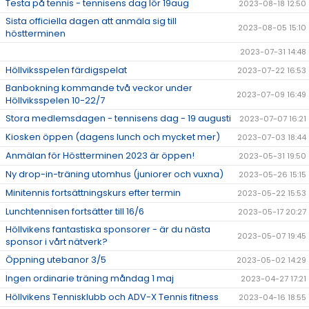
Testa på tennis - tennisens dag lör 19aug
2023-08-18 12:50
Sista officiella dagen att anmäla sig till
2023-08-05 15:10
höstterminen
2023-07-31 14:48
Höllviksspelen färdigspelat
2023-07-22 16:53
Banbokning kommande två veckor under
2023-07-09 16:49
Höllviksspelen 10-22/7
Stora medlemsdagen - tennisens dag - 19 augusti
2023-07-07 16:21
Kiosken öppen (dagens lunch och mycket mer)
2023-07-03 18:44
Anmälan för Höstterminen 2023 är öppen!
2023-05-31 19:50
Ny drop-in-träning utomhus (juniorer och vuxna)
2023-05-26 15:15
Minitennis fortsättningskurs efter termin
2023-05-22 15:53
Lunchtennisen fortsätter till 16/6
2023-05-17 20:27
Höllvikens fantastiska sponsorer - är du nästa
2023-05-07 19:45
sponsor i vårt nätverk?
Öppning utebanor 3/5
2023-05-02 14:29
Ingen ordinarie träning måndag 1 maj
2023-04-27 17:21
Höllvikens Tennisklubb och ADV-X Tennis fitness
2023-04-16 18:55