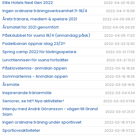
Elite Hotels Next Gen 2022
2022-04-20 15:20
Ingen ordinarie träningsverksamhet 11-18/4
2022-04-11 15:08
Årets tränare, medlem & spelare 2021
2022-04-06 06:37
Årsmötet för 2021 genomfört
2022-04-06 06:33
Påskdubbel för vuxna 18/4 (annandag påsk)
2022-04-05 17:20
Padelbanan öppnar idag 23/3!!
2022-03-23 12:30
Spring camp 2022 för tävlingsspelare
2022-03-21 17:35
Lunchtennisen för vuxna fortsätter
2022-03-21 13:21
Påsklovstennis- anmälan öppen
2022-03-16 18:26
Sommartennis - Anmälan öppen
2022-03-16 18:25
Årsmöte
2022-03-09 19:15
Inspirerande tränarmöte
2022-03-04 11:34
Seniorer, se hit!! Nya aktiviteter!
2022-03-03 07:58
Intervju med André Göransson - vägen till Grand
2022-03-01 21:37
Slam
Ingen ordinarie träning under sportlovet
2022-02-18 07:24
Sportlovsaktiviteter
2022-02-18 07:22