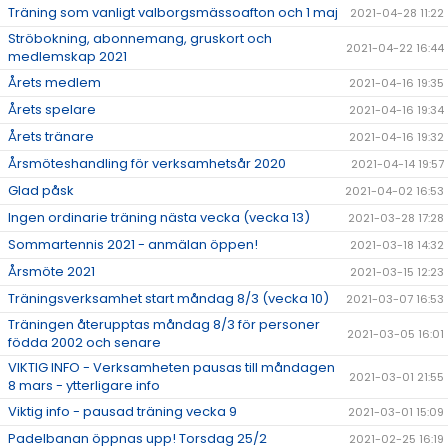
Träning som vanligt valborgsmässoafton och 1 maj
2021-04-28 11:22
Ströbokning, abonnemang, gruskort och
2021-04-22 16:44
medlemskap 2021
Årets medlem
2021-04-16 19:35
Årets spelare
2021-04-16 19:34
Årets tränare
2021-04-16 19:32
Årsmöteshandling för verksamhetsår 2020
2021-04-14 19:57
Glad påsk
2021-04-02 16:53
Ingen ordinarie träning nästa vecka (vecka 13)
2021-03-28 17:28
Sommartennis 2021 - anmälan öppen!
2021-03-18 14:32
Årsmöte 2021
2021-03-15 12:23
Träningsverksamhet start måndag 8/3 (vecka 10)
2021-03-07 16:53
Träningen återupptas måndag 8/3 för personer
2021-03-05 16:01
födda 2002 och senare
VIKTIG INFO - Verksamheten pausas till måndagen
2021-03-01 21:55
8 mars - ytterligare info
Viktig info - pausad träning vecka 9
2021-03-01 15:09
Padelbanan öppnas upp! Torsdag 25/2
2021-02-25 16:19