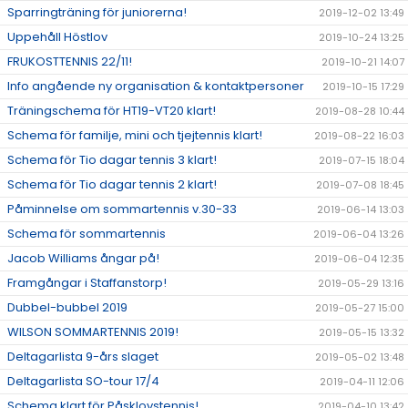
Sparringträning för juniorerna!
2019-12-02 13:49
Uppehåll Höstlov
2019-10-24 13:25
FRUKOSTTENNIS 22/11!
2019-10-21 14:07
Info angående ny organisation & kontaktpersoner
2019-10-15 17:29
Träningschema för HT19-VT20 klart!
2019-08-28 10:44
Schema för familje, mini och tjejtennis klart!
2019-08-22 16:03
Schema för Tio dagar tennis 3 klart!
2019-07-15 18:04
Schema för Tio dagar tennis 2 klart!
2019-07-08 18:45
Påminnelse om sommartennis v.30-33
2019-06-14 13:03
Schema för sommartennis
2019-06-04 13:26
Jacob Williams ångar på!
2019-06-04 12:35
Framgångar i Staffanstorp!
2019-05-29 13:16
Dubbel-bubbel 2019
2019-05-27 15:00
WILSON SOMMARTENNIS 2019!
2019-05-15 13:32
Deltagarlista 9-års slaget
2019-05-02 13:48
Deltagarlista SO-tour 17/4
2019-04-11 12:06
Schema klart för Påsklovstennis!
2019-04-10 13:42