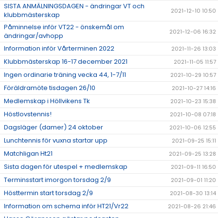
SISTA ANMÄLNINGSDAGEN - ändringar VT och
2021-12-10 10:50
klubbmästerskap
Påminnelse inför VT22 - önskemål om
2021-12-06 16:32
ändringar/avhopp
Information inför Vårterminen 2022
2021-11-26 13:03
Klubbmästerskap 16-17 december 2021
2021-11-05 11:57
Ingen ordinarie träning vecka 44, 1-7/11
2021-10-29 10:57
Föräldramöte tisdagen 26/10
2021-10-27 14:16
Medlemskap i Höllvikens Tk
2021-10-23 15:38
Höstlovstennis!
2021-10-08 07:18
Dagsläger (damer) 24 oktober
2021-10-06 12:55
Lunchtennis för vuxna startar upp
2021-09-25 15:11
Matchligan Ht21
2021-09-25 13:28
Sista dagen för utespel + medlemskap
2021-09-11 16:50
Terminsstart imorgon torsdag 2/9
2021-09-01 11:20
Hösttermin start torsdag 2/9
2021-08-30 13:14
Information om schema inför HT21/Vr22
2021-08-26 21:46