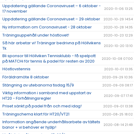
Uppdatering gällande Coronaviruset – 6 oktober -
2020-11-06 13:25
17 november
Uppdatering gällande Coronaviruset – 29 oktober
2020-10-29 14:54
Ny information om Coronaviruset - 28 oktober
2020-10-28 14:35
Träningsuppehåll under höstlovet!
2020-10-23 12:29
Så här arbetar vi! Träningar bedrivna på Höllvikens
2020-10-20 13:10
Tk
Bli sponsor till Höllviken Tennisklubb - få spelpott
2020-10-08 07:00
på MATCHi för tennis & padel för resten av 2020
Höstlovstennis
2020-10-01 13:35
Föräldramöte 8 oktober
2020-09-29 10:36
Stängning av utebanorna tisdag 15/9
2020-09-09 08:17
Viktig information i samband med uppstart av
2020-09-07 17:41
HT20 - Förhållningsregler
Priset sänkt på padel från och med idag!
2020-09-01 13:38
Träningschema klart för HT20/VT21
2020-08-25 18:02
Information angående underhållsarbete av tältets
2020-08-14 21:49
banor + vi behöver er hjälp!