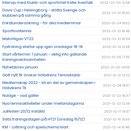
Intervju med Klubb-och sportchef Kalle Averfalk
2022-02-03 12:08
Davis Cup i Helsingborg - stötta Sverige och
2022-01-31 18:30
klubben på samma gång
Enkätundersökning - för alla medlemmar
2022-01-24 18:52
Sportlovstennis
2022-01-21 16:49
Matchligan VT22
2022-01-21 16:34
Fysträning startar upp igen onsdagar 18-19
2022-01-12 12:58
Start vårtermin 7 januari - viktig info gällande
2022-01-05 17:35
träningsverksamheten
Nyhetsbrev januari
2022-01-03 14:06
Gott nytt år önskar Höllvikens Tennisklubb
2021-12-31 12:22
Medlemskap 2022 - bli en del av gemenskapen i
2021-12-28 18:57
Höllvikens TK
Nuläge - vad gäller
2021-12-22 16:37
Nya tennisaktiviteter under mellandagarna
2021-12-22 12:38
Julfesten 20/12 inställd
2021-12-17 19:37
Sista träningsdagen på HT21 (onsdag 15/12)
2021-12-15 15:55
KM - Lottning och spelschema klart
2021-12-14 16:46