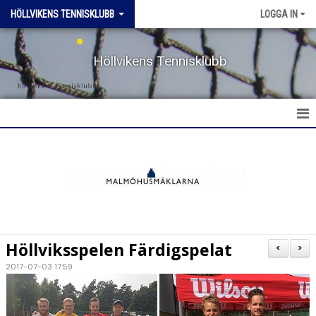
HÖLLVIKENS TENNISKLUBB
LOGGA IN
Höllvikens Tennisklubb
HEM
NYHETER
BOKA BANA
Höllviksspelen Färdigspelat
<
>
TERMINSTRÄNING HT & VT
2017-07-03 17:59
TRÄNING SOMMAR