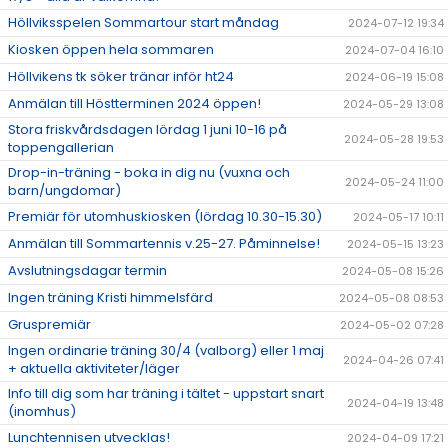
Höllviksspelen Sommartour start måndag
2024-07-12 19:34
Kiosken öppen hela sommaren
2024-07-04 16:10
Höllvikens tk söker tränar inför ht24
2024-06-19 15:08
Anmälan till Höstterminen 2024 öppen!
2024-05-29 13:08
Stora friskvårdsdagen lördag 1 juni 10-16 på
2024-05-28 19:53
toppengallerian
Drop-in-träning - boka in dig nu (vuxna och
2024-05-24 11:00
barn/ungdomar)
Premiär för utomhuskiosken (lördag 10.30-15.30)
2024-05-17 10:11
Anmälan till Sommartennis v.25-27. Påminnelse!
2024-05-15 13:23
Avslutningsdagar termin
2024-05-08 15:26
Ingen träning Kristi himmelsfärd
2024-05-08 08:53
Gruspremiär
2024-05-02 07:28
Ingen ordinarie träning 30/4 (valborg) eller 1 maj
2024-04-26 07:41
+ aktuella aktiviteter/läger
Info till dig som har träning i tältet - uppstart snart
2024-04-19 13:48
(inomhus)
Lunchtennisen utvecklas!
2024-04-09 17:21