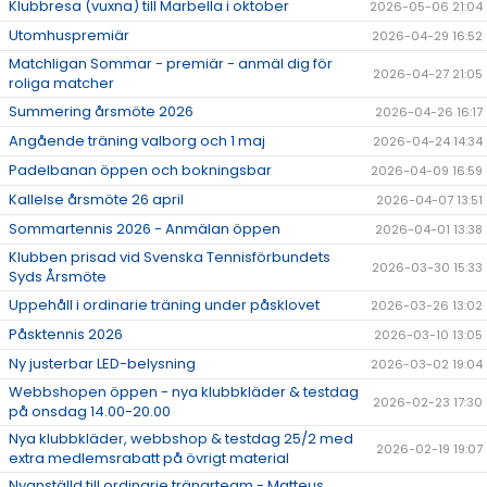
Klubbresa (vuxna) till Marbella i oktober
2026-05-06 21:04
Utomhuspremiär
2026-04-29 16:52
Matchligan Sommar - premiär - anmäl dig för
2026-04-27 21:05
roliga matcher
Summering årsmöte 2026
2026-04-26 16:17
Angående träning valborg och 1 maj
2026-04-24 14:34
Padelbanan öppen och bokningsbar
2026-04-09 16:59
Kallelse årsmöte 26 april
2026-04-07 13:51
Sommartennis 2026 - Anmälan öppen
2026-04-01 13:38
Klubben prisad vid Svenska Tennisförbundets
2026-03-30 15:33
Syds Årsmöte
Uppehåll i ordinarie träning under påsklovet
2026-03-26 13:02
Påsktennis 2026
2026-03-10 13:05
Ny justerbar LED-belysning
2026-03-02 19:04
Webbshopen öppen - nya klubbkläder & testdag
2026-02-23 17:30
på onsdag 14.00-20.00
Nya klubbkläder, webbshop & testdag 25/2 med
2026-02-19 19:07
extra medlemsrabatt på övrigt material
Nyanställd till ordinarie tränarteam - Matteus