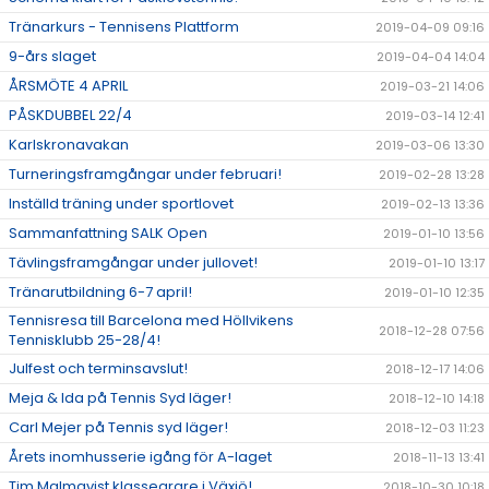
Tränarkurs - Tennisens Plattform
2019-04-09 09:16
9-års slaget
2019-04-04 14:04
ÅRSMÖTE 4 APRIL
2019-03-21 14:06
PÅSKDUBBEL 22/4
2019-03-14 12:41
Karlskronavakan
2019-03-06 13:30
Turneringsframgångar under februari!
2019-02-28 13:28
Inställd träning under sportlovet
2019-02-13 13:36
Sammanfattning SALK Open
2019-01-10 13:56
Tävlingsframgångar under jullovet!
2019-01-10 13:17
Tränarutbildning 6-7 april!
2019-01-10 12:35
Tennisresa till Barcelona med Höllvikens
2018-12-28 07:56
Tennisklubb 25-28/4!
Julfest och terminsavslut!
2018-12-17 14:06
Meja & Ida på Tennis Syd läger!
2018-12-10 14:18
Carl Mejer på Tennis syd läger!
2018-12-03 11:23
Årets inomhusserie igång för A-laget
2018-11-13 13:41
Tim Malmqvist klassegrare i Växjö!
2018-10-30 10:18