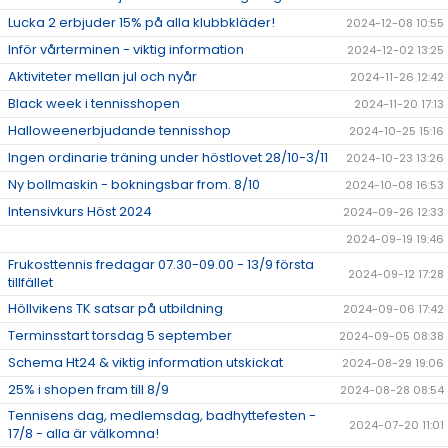
Lucka 2 erbjuder 15% på alla klubbkläder!
2024-12-08 10:55
Inför vårterminen - viktig information
2024-12-02 13:25
Aktiviteter mellan jul och nyår
2024-11-26 12:42
Black week i tennisshopen
2024-11-20 17:13
Halloweenerbjudande tennisshop
2024-10-25 15:16
Ingen ordinarie träning under höstlovet 28/10-3/11
2024-10-23 13:26
Ny bollmaskin - bokningsbar from. 8/10
2024-10-08 16:53
Intensivkurs Höst 2024
2024-09-26 12:33
2024-09-19 19:46
Frukosttennis fredagar 07.30-09.00 - 13/9 första
2024-09-12 17:28
tillfället
Höllvikens TK satsar på utbildning
2024-09-06 17:42
Terminsstart torsdag 5 september
2024-09-05 08:38
Schema Ht24 & viktig information utskickat
2024-08-29 19:06
25% i shopen fram till 8/9
2024-08-28 08:54
Tennisens dag, medlemsdag, badhyttefesten -
2024-07-20 11:01
17/8 - alla är välkomna!