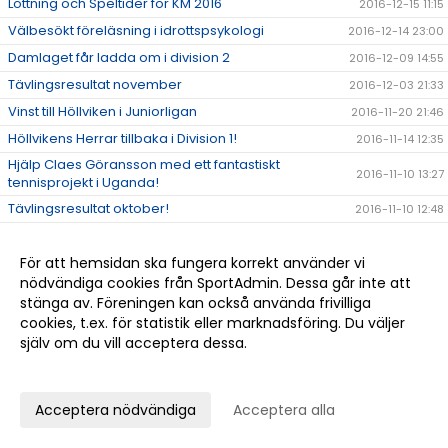
Lottning och Speltider för KM 2016
2016-12-15 11:15
Välbesökt föreläsning i idrottspsykologi
2016-12-14 23:00
Damlaget får ladda om i division 2
2016-12-09 14:55
Tävlingsresultat november
2016-12-03 21:33
Vinst till Höllviken i Juniorligan
2016-11-20 21:46
Höllvikens Herrar tillbaka i Division 1!
2016-11-14 12:35
Hjälp Claes Göransson med ett fantastiskt
2016-11-10 13:27
tennisprojekt i Uganda!
Tävlingsresultat oktober!
2016-11-10 12:48
Grattis Nils till lagvinsten i Pirres Pokal i Stockholm!
2016-10-24 22:26
För att hemsidan ska fungera korrekt använder vi
Det går bra för André Göransson i USA
2016-10-24 21:00
nödvändiga cookies från SportAdmin. Dessa går inte att
Anmäl dig till Höstlovstennis
2016-10-07 12:09
stänga av. Föreningen kan också använda frivilliga
Tävlingsresultat september
2016-10-05 12:34
cookies, t.ex. för statistik eller marknadsföring. Du väljer
själv om du vill acceptera dessa.
Se hit alla yngre juniorer som vill prova på att
2016-09-27 09:24
tävla!
Anpassa dina val
Nils vidare i Pirres pokal med Tennis Syd
2016-09-27 09:05
Acceptera nödvändiga
Acceptera alla
Har du läst vår nya broschyr?
2016-09-27 08:34
Tävlingsjuniorernas fys- & koordinationspass
2016-09-14 17:10