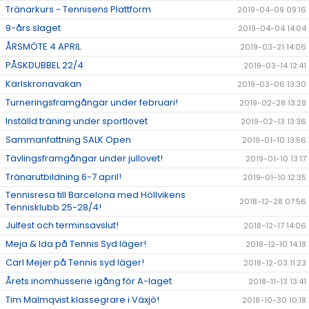
Tränarkurs - Tennisens Plattform
2019-04-09 09:16
9-års slaget
2019-04-04 14:04
ÅRSMÖTE 4 APRIL
2019-03-21 14:06
PÅSKDUBBEL 22/4
2019-03-14 12:41
Karlskronavakan
2019-03-06 13:30
Turneringsframgångar under februari!
2019-02-28 13:28
Inställd träning under sportlovet
2019-02-13 13:36
Sammanfattning SALK Open
2019-01-10 13:56
Tävlingsframgångar under jullovet!
2019-01-10 13:17
Tränarutbildning 6-7 april!
2019-01-10 12:35
Tennisresa till Barcelona med Höllvikens
2018-12-28 07:56
Tennisklubb 25-28/4!
Julfest och terminsavslut!
2018-12-17 14:06
Meja & Ida på Tennis Syd läger!
2018-12-10 14:18
Carl Mejer på Tennis syd läger!
2018-12-03 11:23
Årets inomhusserie igång för A-laget
2018-11-13 13:41
Tim Malmqvist klassegrare i Växjö!
2018-10-30 10:18