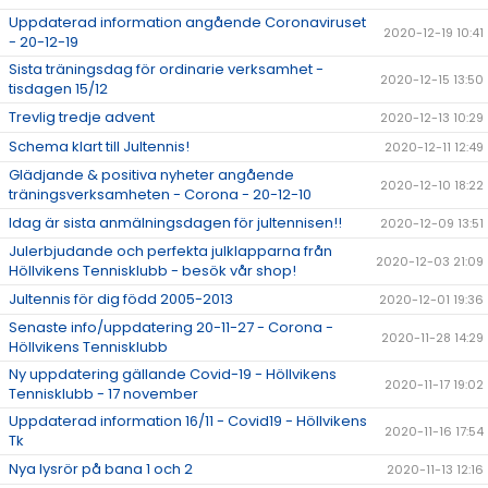
Uppdaterad information angående Coronaviruset
2020-12-19 10:41
- 20-12-19
Sista träningsdag för ordinarie verksamhet -
2020-12-15 13:50
tisdagen 15/12
Trevlig tredje advent
2020-12-13 10:29
Schema klart till Jultennis!
2020-12-11 12:49
Glädjande & positiva nyheter angående
2020-12-10 18:22
träningsverksamheten - Corona - 20-12-10
Idag är sista anmälningsdagen för jultennisen!!
2020-12-09 13:51
Julerbjudande och perfekta julklapparna från
2020-12-03 21:09
Höllvikens Tennisklubb - besök vår shop!
Jultennis för dig född 2005-2013
2020-12-01 19:36
Senaste info/uppdatering 20-11-27 - Corona -
2020-11-28 14:29
Höllvikens Tennisklubb
Ny uppdatering gällande Covid-19 - Höllvikens
2020-11-17 19:02
Tennisklubb - 17 november
Uppdaterad information 16/11 - Covid19 - Höllvikens
2020-11-16 17:54
Tk
Nya lysrör på bana 1 och 2
2020-11-13 12:16