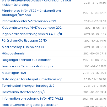
SISTA ANMÄLNINGSDAGEN - ändringar VT och
2021-12-10 10:50
klubbmästerskap
Påminnelse inför VT22 - önskemål om
2021-12-06 16:32
ändringar/avhopp
Information inför Vårterminen 2022
2021-11-26 13:03
Klubbmästerskap 16-17 december 2021
2021-11-05 11:57
Ingen ordinarie träning vecka 44, 1-7/11
2021-10-29 10:57
Föräldramöte tisdagen 26/10
2021-10-27 14:16
Medlemskap i Höllvikens Tk
2021-10-23 15:38
Höstlovstennis!
2021-10-08 07:18
Dagsläger (damer) 24 oktober
2021-10-06 12:55
Lunchtennis för vuxna startar upp
2021-09-25 15:11
Matchligan Ht21
2021-09-25 13:28
Sista dagen för utespel + medlemskap
2021-09-11 16:50
Terminsstart imorgon torsdag 2/9
2021-09-01 11:20
Hösttermin start torsdag 2/9
2021-08-30 13:14
Information om schema inför HT21/Vr22
2021-08-26 21:46
Hasse Göransson gästar podcasten