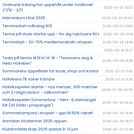
Ordinarie träning har uppehåll under höstlovet
2025-10-22 16:52
27/10 - 2/11
Intensivkurs Höst 2025
2025-09-26 10:00
Terminsstart måndag 8/9
2025-09-07 12:56
Tennis på studs startar upp - för dig nybörjare 60+
2025-09-06 12:41
Terminstart - 20-70% medlemsrabatt i shopen
2025-08-26 14:44
2025-08-15 19:37
Testa på tennis 16/8 kl 14-16 - ”Tennisens dag &
2025-08-08 13:28
Hello Höllviken”
Sommarens öppettider för kiosk, shop och kontor
2025-07-21 11:40
Höllvikens TK söker tränare
2025-07-21 11:35
Höllviksspelen startar - nya menyer, 300 matcher
2025-07-05 09:59
och 2 roliga veckor - välkommen!
Höllviksspelen Sommartour - Herr- & damsingel
2025-06-26 13:42
Elit (20.000kr i prispengar)
Sommarkampanj i shopen - upp till 50% rabatt
2025-06-23 14:45
Anmälan Hösttermin 2025 öppen
2025-06-09 18:27
Klubbmästerskap 2025 spelas 9-13 juni
2025-05-22 10:44