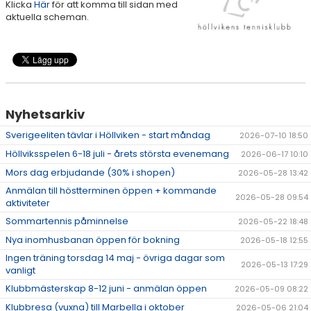
Klicka
Här
för att komma till sidan med
AKTIVITETER & LÄGER
aktuella scheman.
SERIESPEL & TÄVLINGAR
TENNISSHOP
RACKET-STRÄNGNING
Nyhetsarkiv
PADEL
Sverigeeliten tävlar i Höllviken - start måndag
2026-07-10 18:50
Höllviksspelen 6-18 juli - årets största evenemang
2026-06-17 10:10
GRUSBANORNA
Mors dag erbjudande (30% i shopen)
2026-05-28 13:42
Anmälan till höstterminen öppen + kommande
SPONSORER & SAMARBETSPARTNERS
2026-05-28 09:54
aktiviteter
Sommartennis påminnelse
2026-05-22 18:48
AKTUELLT/SOCIAL MEDIA
Nya inomhusbanan öppen för bokning
2026-05-18 12:55
Ingen träning torsdag 14 maj - övriga dagar som
KONTAKT & OM OSS
2026-05-13 17:29
vanligt
Klubbmästerskap 8-12 juni - anmälan öppen
2026-05-09 08:22
TRYGG TENNIS
Klubbresa (vuxna) till Marbella i oktober
2026-05-06 21:04