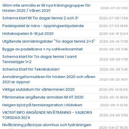
Glöm inte anmäla er till nya träningsgrupper för
2020-07-21 11:50
Hösten 2020 / Våren 2021!
Schema klart till Tio dagar tennis 2 och 3!
2020-07-06 17:58
Padelspelet är nära - öppningserbjudande
2020-07-02 19:58
Höllviksspelen 6-18 juli 2020
2020-06-19 12:04
Utgående anmälningstider "Tio dagar tennis 2+3"
2020-06-16 17:38
Bygge av padelbana + ny caféverksamhet
2020-06-09 11:45
Schema klart för Tio dagar tennis 1 samt
2020-06-05 17:18
Tennisläger 1+2
Schema Klart för Teknikskolan!
2020-05-29 11:42
Anmälningsformulären för hösten 2020 och våren
2020-05-25 16:51
2021 är öppna!
Viktiga slutdatum för vårterminen 2020
2020-05-14 16:06
Påminnelse angående anmälan till HT 2020
2020-05-13 18:56
Helgen bjöd på tennisinspiration i Höllviken
2020-05-11 12:30
VIKTIGT INFO ANGÅENDE NIVÅTRÄNING - VALBORG
2020-04-30 11:59
TORSDAG 30/4
Nivåträning påbörjas utomhus och fysträningen
2020-04-27 16:25