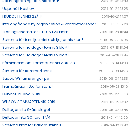
Sparringträning för juniorerna!
2019-12-02 13:49
Uppehåll Höstlov
2019-10-24 13:25
FRUKOSTTENNIS 22/11!
2019-10-21 14:07
Info angående ny organisation & kontaktpersoner
2019-10-15 17:29
Träningschema för HT19-VT20 klart!
2019-08-28 10:44
Schema för familje, mini och tjejtennis klart!
2019-08-22 16:03
Schema för Tio dagar tennis 3 klart!
2019-07-15 18:04
Schema för Tio dagar tennis 2 klart!
2019-07-08 18:45
Påminnelse om sommartennis v.30-33
2019-06-14 13:03
Schema för sommartennis
2019-06-04 13:26
Jacob Williams ångar på!
2019-06-04 12:35
Framgångar i Staffanstorp!
2019-05-29 13:16
Dubbel-bubbel 2019
2019-05-27 15:00
WILSON SOMMARTENNIS 2019!
2019-05-15 13:32
Deltagarlista 9-års slaget
2019-05-02 13:48
Deltagarlista SO-tour 17/4
2019-04-11 12:06
Schema klart för Påsklovstennis!
2019-04-10 13:42