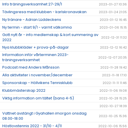
Info träningsverksamhet 27-29/1
2023-01-27 10:36
Tävlingsresa med klubben - karlskronavakan
2023-01-24 21:05
Ny tränare - Adrian Lüddeckens
2023-01-12 16:45
Ny termin - start 9/1 - varmt välkomna
2023-01-06 15:15
Gott nytt år - info medlemskap & kort summering av
2022-12-31 11:32
2022
Nya klubbkläder + prova-på-dagar
2022-12-12 16:42
Information inför vårterminen 2023-
2022-12-07 20:35
träningsverksamhet
Podcast med Anders Månsson
2022-11-28 19:42
Alla aktiviteter i november/december
2022-11-18 17:10
Sponsorskap - Höllvikens Tennisklubb
2022-11-11 11:46
Klubbmästerskap 2022
2022-11-06 19:08
Viktig information om tältet (bana 4-5)
2022-10-28 15:25
2022-10-27 18:39
Vattnet avstängt i Gyahallen imorgon onsdag
2022-10-25 15:36
08.00-18.00
Höstlovstennis 2022 - 31/10 - 4/11
2022-10-06 15:56