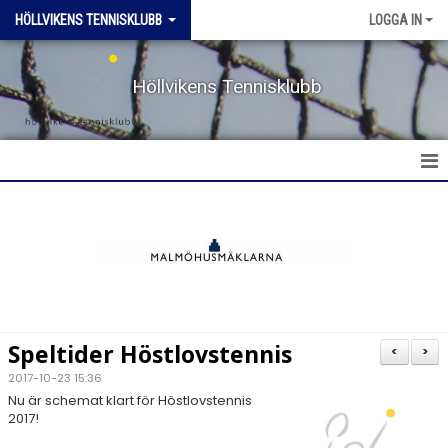
HÖLLVIKENS TENNISKLUBB
LOGGA IN
Höllvikens Tennisklubb
HEM
NYHETER
BOKA BANA
Speltider Höstlovstennis
<
>
TERMINSTRÄNING HT & VT
2017-10-23 15:36
Nu är schemat klart för Höstlovstennis
2017!
TRÄNING SOMMAR