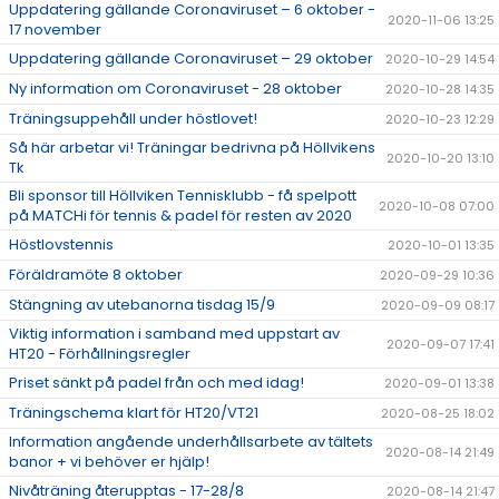
Uppdatering gällande Coronaviruset – 6 oktober -
2020-11-06 13:25
17 november
Uppdatering gällande Coronaviruset – 29 oktober
2020-10-29 14:54
Ny information om Coronaviruset - 28 oktober
2020-10-28 14:35
Träningsuppehåll under höstlovet!
2020-10-23 12:29
Så här arbetar vi! Träningar bedrivna på Höllvikens
2020-10-20 13:10
Tk
Bli sponsor till Höllviken Tennisklubb - få spelpott
2020-10-08 07:00
på MATCHi för tennis & padel för resten av 2020
Höstlovstennis
2020-10-01 13:35
Föräldramöte 8 oktober
2020-09-29 10:36
Stängning av utebanorna tisdag 15/9
2020-09-09 08:17
Viktig information i samband med uppstart av
2020-09-07 17:41
HT20 - Förhållningsregler
Priset sänkt på padel från och med idag!
2020-09-01 13:38
Träningschema klart för HT20/VT21
2020-08-25 18:02
Information angående underhållsarbete av tältets
2020-08-14 21:49
banor + vi behöver er hjälp!
Nivåträning återupptas - 17-28/8
2020-08-14 21:47