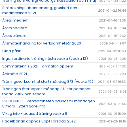
Träning som vanligt valborgsmässoafton och 1 maj
2021-04-28 11:22
Ströbokning, abonnemang, gruskort och
2021-04-22 16:44
medlemskap 2021
Årets medlem
2021-04-16 19:35
Årets spelare
2021-04-16 19:34
Årets tränare
2021-04-16 19:32
Årsmöteshandling för verksamhetsår 2020
2021-04-14 19:57
Glad påsk
2021-04-02 16:53
Ingen ordinarie träning nästa vecka (vecka 13)
2021-03-28 17:28
Sommartennis 2021 - anmälan öppen!
2021-03-18 14:32
Årsmöte 2021
2021-03-15 12:23
Träningsverksamhet start måndag 8/3 (vecka 10)
2021-03-07 16:53
Träningen återupptas måndag 8/3 för personer
2021-03-05 16:01
födda 2002 och senare
VIKTIG INFO - Verksamheten pausas till måndagen
2021-03-01 21:55
8 mars - ytterligare info
Viktig info - pausad träning vecka 9
2021-03-01 15:09
Padelbanan öppnas upp! Torsdag 25/2
2021-02-25 16:19