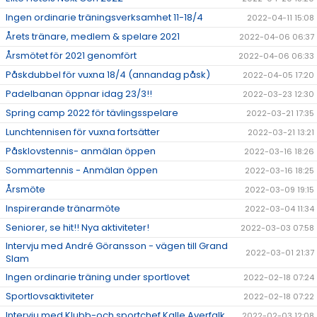
Ingen ordinarie träningsverksamhet 11-18/4
2022-04-11 15:08
Årets tränare, medlem & spelare 2021
2022-04-06 06:37
Årsmötet för 2021 genomfört
2022-04-06 06:33
Påskdubbel för vuxna 18/4 (annandag påsk)
2022-04-05 17:20
Padelbanan öppnar idag 23/3!!
2022-03-23 12:30
Spring camp 2022 för tävlingsspelare
2022-03-21 17:35
Lunchtennisen för vuxna fortsätter
2022-03-21 13:21
Påsklovstennis- anmälan öppen
2022-03-16 18:26
Sommartennis - Anmälan öppen
2022-03-16 18:25
Årsmöte
2022-03-09 19:15
Inspirerande tränarmöte
2022-03-04 11:34
Seniorer, se hit!! Nya aktiviteter!
2022-03-03 07:58
Intervju med André Göransson - vägen till Grand
2022-03-01 21:37
Slam
Ingen ordinarie träning under sportlovet
2022-02-18 07:24
Sportlovsaktiviteter
2022-02-18 07:22
Intervju med Klubb-och sportchef Kalle Averfalk
2022-02-03 12:08