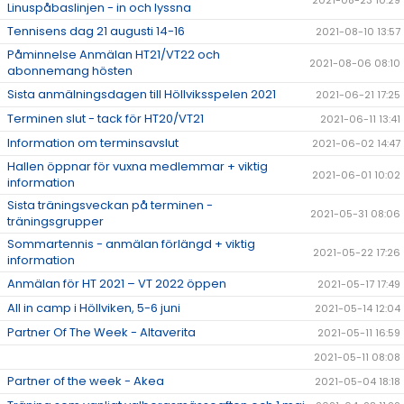
2021-08-23 10:29
Linuspåbaslinjen - in och lyssna
Tennisens dag 21 augusti 14-16
2021-08-10 13:57
Påminnelse Anmälan HT21/VT22 och
2021-08-06 08:10
abonnemang hösten
Sista anmälningsdagen till Höllviksspelen 2021
2021-06-21 17:25
Terminen slut - tack för HT20/VT21
2021-06-11 13:41
Information om terminsavslut
2021-06-02 14:47
Hallen öppnar för vuxna medlemmar + viktig
2021-06-01 10:02
information
Sista träningsveckan på terminen -
2021-05-31 08:06
träningsgrupper
Sommartennis - anmälan förlängd + viktig
2021-05-22 17:26
information
Anmälan för HT 2021 – VT 2022 öppen
2021-05-17 17:49
All in camp i Höllviken, 5-6 juni
2021-05-14 12:04
Partner Of The Week - Altaverita
2021-05-11 16:59
2021-05-11 08:08
Partner of the week - Akea
2021-05-04 18:18