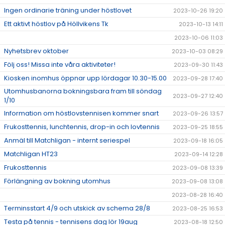
Ingen ordinarie träning under höstlovet
2023-10-26 19:20
Ett aktivt höstlov på Höllvikens Tk
2023-10-13 14:11
2023-10-06 11:03
Nyhetsbrev oktober
2023-10-03 08:29
Följ oss! Missa inte våra aktiviteter!
2023-09-30 11:43
Kiosken inomhus öppnar upp lördagar 10.30-15.00
2023-09-28 17:40
Utomhusbanorna bokningsbara fram till söndag
2023-09-27 12:40
1/10
Information om höstlovstennisen kommer snart
2023-09-26 13:57
Frukosttennis, lunchtennis, drop-in och lovtennis
2023-09-25 18:55
Anmäl till Matchligan - internt seriespel
2023-09-18 16:05
Matchligan HT23
2023-09-14 12:28
Frukosttennis
2023-09-08 13:39
Förlängning av bokning utomhus
2023-09-08 13:08
2023-08-28 16:40
Terminsstart 4/9 och utskick av schema 28/8
2023-08-25 16:53
Testa på tennis - tennisens dag lör 19aug
2023-08-18 12:50