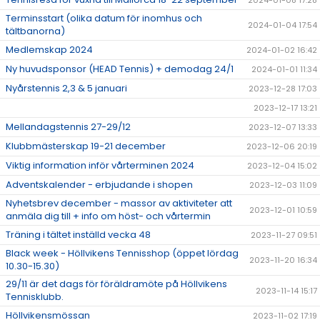
2024-01-08 17:28
Terminsstart (olika datum för inomhus och
2024-01-04 17:54
tältbanorna)
Medlemskap 2024
2024-01-02 16:42
Ny huvudsponsor (HEAD Tennis) + demodag 24/1
2024-01-01 11:34
Nyårstennis 2,3 & 5 januari
2023-12-28 17:03
2023-12-17 13:21
Mellandagstennis 27-29/12
2023-12-07 13:33
Klubbmästerskap 19-21 december
2023-12-06 20:19
Viktig information inför vårterminen 2024
2023-12-04 15:02
Adventskalender - erbjudande i shopen
2023-12-03 11:09
Nyhetsbrev december - massor av aktiviteter att
2023-12-01 10:59
anmäla dig till + info om höst- och vårtermin
Träning i tältet inställd vecka 48
2023-11-27 09:51
Black week - Höllvikens Tennisshop (öppet lördag
2023-11-20 16:34
10.30-15.30)
29/11 är det dags för föräldramöte på Höllvikens
2023-11-14 15:17
Tennisklubb.
Höllvikensmössan
2023-11-02 17:19