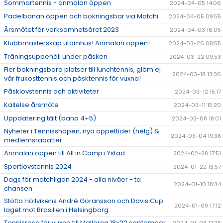
Sommartennis - anmälan öppen
2024-04-05 14:06
Padelbanan öppen och bokningsbar via Matchi
2024-04-05 09:55
Årsmötet för verksamhetsåret 2023
2024-04-03 16:05
Klubbmästerskap utomhus! Anmälan öppen!
2024-03-26 08:55
Träningsuppehåll under påsken
2024-03-22 09:53
Fler bokningsbara platser till lunchtennis, glöm ej
2024-03-18 13:36
vår frukosttennis och påsktennis för vuxna!
Påsklovstennis och aktiviteter
2024-03-12 15:17
Kallelse årsmöte
2024-03-11 15:20
Uppdatering tält (bana 4+5)
2024-03-08 18:01
Nyheter i Tennisshopen, nya öppettider (helg) &
2024-03-04 19:38
medlemsrabatter
Anmälan öppen till All in Camp i Ystad
2024-02-28 17:51
Sportlovstennis 2024
2024-01-22 13:57
Dags för matchligan 2024 - alla nivåer - ta
2024-01-10 18:34
chansen
Stötta Höllvikens André Göransson och Davis Cup
2024-01-09 17:12
laget mot Brasilien i Helsingborg
Tennisresa för vuxna till Mallorca 18-22 september