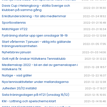
Davis Cup i Helsingborg - stötta Sverige och
2022-01-31 18:30
klubben på samma gång
Enkätundersökning - för alla medlemmar
2022-01-24 18:52
Sportlovstennis
2022-01-21 16:49
Matchligan VT22
2022-01-21 16:34
Fysträning startar upp igen onsdagar 18-19
2022-01-12 12:58
Start vårtermin 7 januari - viktig info gällande
2022-01-05 17:35
träningsverksamheten
Nyhetsbrev januari
2022-01-03 14:06
Gott nytt år önskar Höllvikens Tennisklubb
2021-12-31 12:22
Medlemskap 2022 - bli en del av gemenskapen i
2021-12-28 18:57
Höllvikens TK
Nuläge - vad gäller
2021-12-22 16:37
Nya tennisaktiviteter under mellandagarna
2021-12-22 12:38
Julfesten 20/12 inställd
2021-12-17 19:37
Sista träningsdagen på HT21 (onsdag 15/12)
2021-12-15 15:55
KM - Lottning och spelschema klart
2021-12-14 16:46