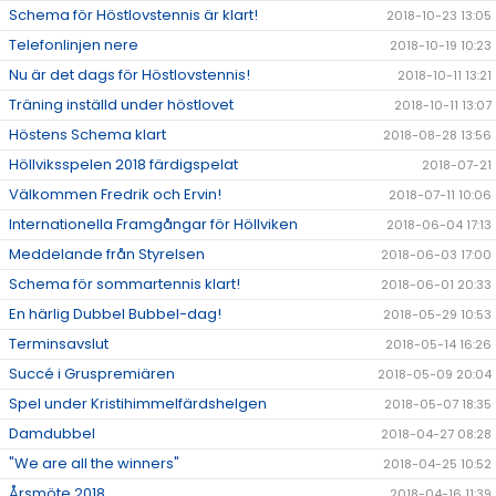
Schema för Höstlovstennis är klart!
2018-10-23 13:05
Telefonlinjen nere
2018-10-19 10:23
Nu är det dags för Höstlovstennis!
2018-10-11 13:21
Träning inställd under höstlovet
2018-10-11 13:07
Höstens Schema klart
2018-08-28 13:56
Höllviksspelen 2018 färdigspelat
2018-07-21
Välkommen Fredrik och Ervin!
2018-07-11 10:06
Internationella Framgångar för Höllviken
2018-06-04 17:13
Meddelande från Styrelsen
2018-06-03 17:00
Schema för sommartennis klart!
2018-06-01 20:33
En härlig Dubbel Bubbel-dag!
2018-05-29 10:53
Terminsavslut
2018-05-14 16:26
Succé i Gruspremiären
2018-05-09 20:04
Spel under Kristihimmelfärdshelgen
2018-05-07 18:35
Damdubbel
2018-04-27 08:28
"We are all the winners"
2018-04-25 10:52
Årsmöte 2018
2018-04-16 11:39