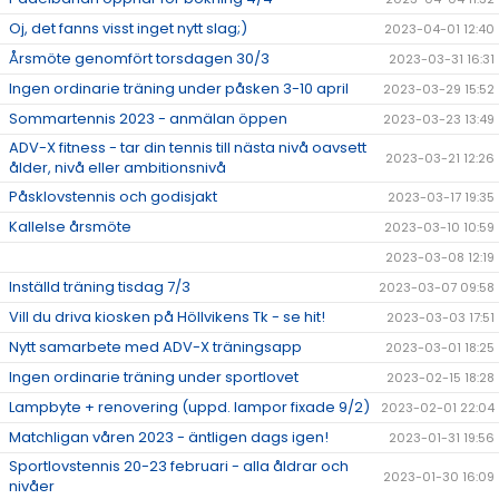
Oj, det fanns visst inget nytt slag;)
2023-04-01 12:40
Årsmöte genomfört torsdagen 30/3
2023-03-31 16:31
Ingen ordinarie träning under påsken 3-10 april
2023-03-29 15:52
Sommartennis 2023 - anmälan öppen
2023-03-23 13:49
ADV-X fitness - tar din tennis till nästa nivå oavsett
2023-03-21 12:26
ålder, nivå eller ambitionsnivå
Påsklovstennis och godisjakt
2023-03-17 19:35
Kallelse årsmöte
2023-03-10 10:59
2023-03-08 12:19
Inställd träning tisdag 7/3
2023-03-07 09:58
Vill du driva kiosken på Höllvikens Tk - se hit!
2023-03-03 17:51
Nytt samarbete med ADV-X träningsapp
2023-03-01 18:25
Ingen ordinarie träning under sportlovet
2023-02-15 18:28
Lampbyte + renovering (uppd. lampor fixade 9/2)
2023-02-01 22:04
Matchligan våren 2023 - äntligen dags igen!
2023-01-31 19:56
Sportlovstennis 20-23 februari - alla åldrar och
2023-01-30 16:09
nivåer