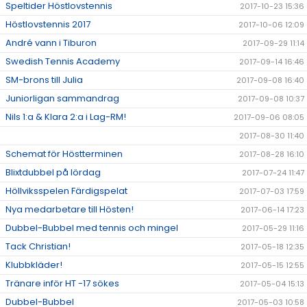
Speltider Höstlovstennis
2017-10-23 15:36
Höstlovstennis 2017
2017-10-06 12:09
André vann i Tiburon
2017-09-29 11:14
Swedish Tennis Academy
2017-09-14 16:46
SM-brons till Julia
2017-09-08 16:40
Juniorligan sammandrag
2017-09-08 10:37
Nils 1:a & Klara 2:a i Lag-RM!
2017-09-06 08:05
2017-08-30 11:40
Schemat för Höstterminen
2017-08-28 16:10
Blixtdubbel på lördag
2017-07-24 11:47
Höllviksspelen Färdigspelat
2017-07-03 17:59
Nya medarbetare till Hösten!
2017-06-14 17:23
Dubbel-Bubbel med tennis och mingel
2017-05-29 11:16
Tack Christian!
2017-05-18 12:35
Klubbkläder!
2017-05-15 12:55
Tränare inför HT -17 sökes
2017-05-04 15:13
Dubbel-Bubbel
2017-05-03 10:58