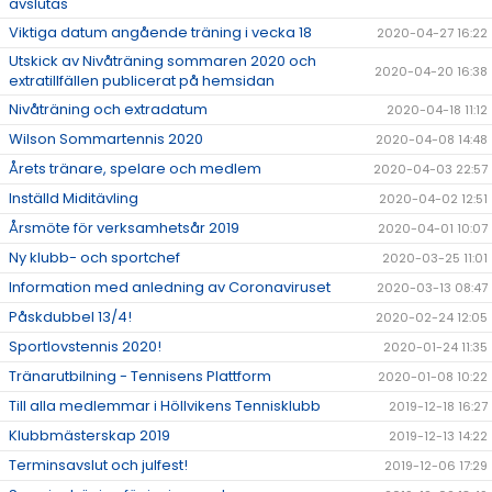
avslutas
Viktiga datum angående träning i vecka 18
2020-04-27 16:22
Utskick av Nivåträning sommaren 2020 och
2020-04-20 16:38
extratillfällen publicerat på hemsidan
Nivåträning och extradatum
2020-04-18 11:12
Wilson Sommartennis 2020
2020-04-08 14:48
Årets tränare, spelare och medlem
2020-04-03 22:57
Inställd Miditävling
2020-04-02 12:51
Årsmöte för verksamhetsår 2019
2020-04-01 10:07
Ny klubb- och sportchef
2020-03-25 11:01
Information med anledning av Coronaviruset
2020-03-13 08:47
Påskdubbel 13/4!
2020-02-24 12:05
Sportlovstennis 2020!
2020-01-24 11:35
Tränarutbilning - Tennisens Plattform
2020-01-08 10:22
Till alla medlemmar i Höllvikens Tennisklubb
2019-12-18 16:27
Klubbmästerskap 2019
2019-12-13 14:22
Terminsavslut och julfest!
2019-12-06 17:29