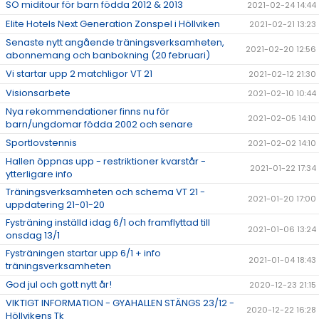
SO miditour för barn födda 2012 & 2013
2021-02-24 14:44
Elite Hotels Next Generation Zonspel i Höllviken
2021-02-21 13:23
Senaste nytt angående träningsverksamheten,
2021-02-20 12:56
abonnemang och banbokning (20 februari)
Vi startar upp 2 matchligor VT 21
2021-02-12 21:30
Visionsarbete
2021-02-10 10:44
Nya rekommendationer finns nu för
2021-02-05 14:10
barn/ungdomar födda 2002 och senare
Sportlovstennis
2021-02-02 14:10
Hallen öppnas upp - restriktioner kvarstår -
2021-01-22 17:34
ytterligare info
Träningsverksamheten och schema VT 21 -
2021-01-20 17:00
uppdatering 21-01-20
Fysträning inställd idag 6/1 och framflyttad till
2021-01-06 13:24
onsdag 13/1
Fysträningen startar upp 6/1 + info
2021-01-04 18:43
träningsverksamheten
God jul och gott nytt år!
2020-12-23 21:15
VIKTIGT INFORMATION - GYAHALLEN STÄNGS 23/12 -
2020-12-22 16:28
Höllvikens Tk