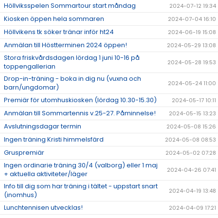
Höllviksspelen Sommartour start måndag
2024-07-12 19:34
Kiosken öppen hela sommaren
2024-07-04 16:10
Höllvikens tk söker tränar inför ht24
2024-06-19 15:08
Anmälan till Höstterminen 2024 öppen!
2024-05-29 13:08
Stora friskvårdsdagen lördag 1 juni 10-16 på
2024-05-28 19:53
toppengallerian
Drop-in-träning - boka in dig nu (vuxna och
2024-05-24 11:00
barn/ungdomar)
Premiär för utomhuskiosken (lördag 10.30-15.30)
2024-05-17 10:11
Anmälan till Sommartennis v.25-27. Påminnelse!
2024-05-15 13:23
Avslutningsdagar termin
2024-05-08 15:26
Ingen träning Kristi himmelsfärd
2024-05-08 08:53
Gruspremiär
2024-05-02 07:28
Ingen ordinarie träning 30/4 (valborg) eller 1 maj
2024-04-26 07:41
+ aktuella aktiviteter/läger
Info till dig som har träning i tältet - uppstart snart
2024-04-19 13:48
(inomhus)
Lunchtennisen utvecklas!
2024-04-09 17:21