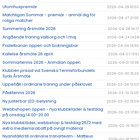
DOKUMENT
Utomhuspremiär
2026-04-29 16:52
Matchligan Sommar - premiär - anmäl dig för
ÖPETTIDER SOMMAR
2026-04-27 21:05
roliga matcher
Summering årsmöte 2026
2026-04-26 16:17
Angående träning valborg och 1 maj
2026-04-24 14:34
Padelbanan öppen och bokningsbar
2026-04-09 16:59
Kallelse årsmöte 26 april
2026-04-07 13:51
Sommartennis 2026 - Anmälan öppen
2026-04-01 13:38
Klubben prisad vid Svenska Tennisförbundets
2026-03-30 15:33
Syds Årsmöte
Uppehåll i ordinarie träning under påsklovet
2026-03-26 13:02
Påsktennis 2026
2026-03-10 13:05
Ny justerbar LED-belysning
2026-03-02 19:04
Webbshopen öppen - nya klubbkläder & testdag
2026-02-23 17:30
på onsdag 14.00-20.00
Nya klubbkläder, webbshop & testdag 25/2 med
2026-02-19 19:07
extra medlemsrabatt på övrigt material
Nyanställd till ordinarie tränarteam - Matteus
2026-02-18 19:07