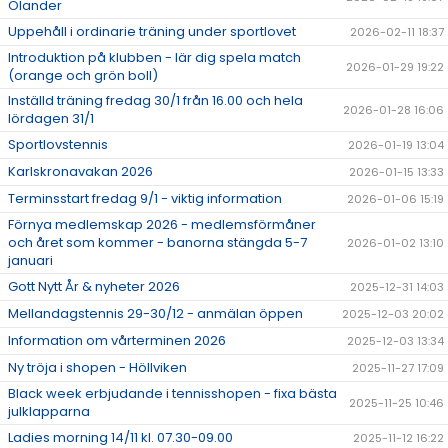
Olander
Uppehåll i ordinarie träning under sportlovet
2026-02-11 18:37
Introduktion på klubben - lär dig spela match
2026-01-29 19:22
(orange och grön boll)
Inställd träning fredag 30/1 från 16.00 och hela
2026-01-28 16:06
lördagen 31/1
Sportlovstennis
2026-01-19 13:04
Karlskronavakan 2026
2026-01-15 13:33
Terminsstart fredag 9/1 - viktig information
2026-01-06 15:19
Förnya medlemskap 2026 - medlemsförmåner
och året som kommer - banorna stängda 5-7
2026-01-02 13:10
januari
Gott Nytt År & nyheter 2026
2025-12-31 14:03
Mellandagstennis 29-30/12 - anmälan öppen
2025-12-03 20:02
Information om vårterminen 2026
2025-12-03 13:34
Ny tröja i shopen - Höllviken
2025-11-27 17:09
Black week erbjudande i tennisshopen - fixa bästa
2025-11-25 10:46
julklapparna
Ladies morning 14/11 kl. 07.30-09.00
2025-11-12 16:22