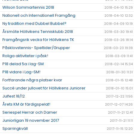
Wilson Sommartennis 2018
2018-04-10 15:29
Nationell och Internationell Framgång
2018-04-10 12:32
Ny tradition med Dubbel Bubbel?
2018-04-09 10:19
Årsmöte Höllvikens Tennisklubb 2018
2018-03-30 19:41
Framgångsrik vecka för Höllvikens TK
2018-03-26 18:14
Påsklovstennis- Speltider/Grupper
2018-03-23 19:39
Roliga aktiviteter i påsk!
2018-03-09 11:41
P18 delad 5a i lag-SM
2018-02-14 15:34
P18 vidare i Lag-SM!
2018-01-30 11:31
Fortfarande några platser kvar
2018-01-15 12:48
Succé under jullovet för Höllvikens Juniorer
2018-01-10 15:01
Julfest 18/12
2017-12-22 11:56
Årets KM är färdigspelat!
2017-12-07 14:26
Seriespel Herrar och Damer
2017-11-21 12:41
Juniorligan 19 november 2017
2017-11-21 11:11
Sparringkväll
2017-11-15 12:20