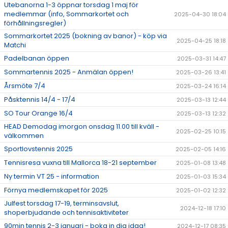
Utebanorna 1-3 öppnar torsdag 1 maj för
medlemmar (info, Sommarkortet och
2025-04-30 18:04
förhållningsregler)
Sommarkortet 2025 (bokning av banor) - köp via
2025-04-25 18:18
Matchi
Padelbanan öppen
2025-03-31 14:47
Sommartennis 2025 - Anmälan öppen!
2025-03-26 13:41
Årsmöte 7/4
2025-03-24 16:14
Påsktennis 14/4 - 17/4
2025-03-13 12:44
SO Tour Orange 16/4
2025-03-13 12:32
HEAD Demodag imorgon onsdag 11.00 till kväll -
2025-02-25 10:15
välkommen
Sportlovstennis 2025
2025-02-05 14:16
Tennisresa vuxna till Mallorca 18-21 september
2025-01-08 13:48
Ny termin VT 25 - information
2025-01-03 15:34
Förnya medlemskapet för 2025
2025-01-02 12:32
Julfest torsdag 17-19, terminsavslut,
2024-12-18 17:10
shoperbjudande och tennisaktiviteter
90min tennis 2-3 januari - boka in dig idag!
2024-12-17 08:35