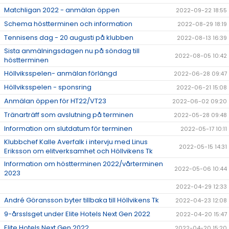
Matchligan 2022 - anmälan öppen
2022-09-22 18:55
Schema höstterminen och information
2022-08-29 18:19
Tennisens dag - 20 augusti på klubben
2022-08-13 16:39
Sista anmälningsdagen nu på söndag till
2022-08-05 10:42
höstterminen
Höllviksspelen- anmälan förlängd
2022-06-28 09:47
Höllviksspelen - sponsring
2022-06-21 15:08
Anmälan öppen för HT22/VT23
2022-06-02 09:20
Tränarträff som avslutning på terminen
2022-05-28 09:48
Information om slutdatum för terminen
2022-05-17 10:11
Klubbchef Kalle Averfalk i intervju med Linus
2022-05-15 14:31
Eriksson om elitverksamhet och Höllvikens Tk
Information om höstterminen 2022/vårterminen
2022-05-06 10:44
2023
2022-04-29 12:33
André Göransson byter tillbaka till Höllvikens Tk
2022-04-23 12:08
9-årsslsget under Elite Hotels Next Gen 2022
2022-04-20 15:47
Elite Hotels Next Gen 2022
2022-04-20 15:20