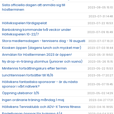
Sista officiella dagen att anmäla sig till
2023-08-05 15:10
höstterminen
2023-07-31 14:48
Höllviksspelen färdigspelat
2023-07-22 16:53
Banbokning kommande två veckor under
2023-07-09 16:49
Höllviksspelen 10-22/7
Stora medlemsdagen - tennisens dag - 19 augusti
2023-07-07 16:21
Kiosken öppen (dagens lunch och mycket mer)
2023-07-03 18:44
Anmälan för Höstterminen 2023 är öppen!
2023-05-31 19:50
Ny drop-in-träning utomhus (juniorer och vuxna)
2023-05-26 15:15
Minitennis fortsättningskurs efter termin
2023-05-22 15:53
Lunchtennisen fortsätter till 16/6
2023-05-17 20:27
Höllvikens fantastiska sponsorer - är du nästa
2023-05-07 19:45
sponsor i vårt nätverk?
Öppning utebanor 3/5
2023-05-02 14:29
Ingen ordinarie träning måndag 1 maj
2023-04-27 17:21
Höllvikens Tennisklubb och ADV-X Tennis fitness
2023-04-16 18:55
Padelbanan öppnar för bokning 4/4
2023-04-04 11:32