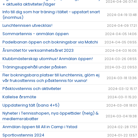
2024-04-26 07:41
+ aktuella aktiviteter/läger
Info till dig som har träning i tältet - uppstart snart
2024-04-19 13:48
(inomhus)
Lunchtennisen utvecklas!
2024-04-09 17:21
Sommartennis - anmälan öppen
2024-04-05 14:06
Padelbanan öppen och bokningsbar via Matchi
2024-04-05 09:55
Årsmötet för verksamhetsåret 2023
2024-04-03 16:05
Klubbmästerskap utomhus! Anmälan öppen!
2024-03-26 08:55
Träningsuppehåll under påsken
2024-03-22 09:53
Fler bokningsbara platser till lunchtennis, glöm ej
2024-03-18 13:36
vår frukosttennis och påsktennis för vuxna!
Påsklovstennis och aktiviteter
2024-03-12 15:17
Kallelse årsmöte
2024-03-11 15:20
Uppdatering tält (bana 4+5)
2024-03-08 18:01
Nyheter i Tennisshopen, nya öppettider (helg) &
2024-03-04 19:38
medlemsrabatter
Anmälan öppen till All in Camp i Ystad
2024-02-28 17:51
Sportlovstennis 2024
2024-01-22 13:57