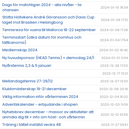
Dags för matchligan 2024 - alla nivåer - ta
2024-01-10 18:34
chansen
Stötta Höllvikens André Göransson och Davis Cup
2024-01-09 17:12
laget mot Brasilien i Helsingborg
Tennisresa för vuxna till Mallorca 18-22 september
2024-01-08 17:28
Terminsstart (olika datum för inomhus och
2024-01-04 17:54
tältbanorna)
Medlemskap 2024
2024-01-02 16:42
Ny huvudsponsor (HEAD Tennis) + demodag 24/1
2024-01-01 11:34
Nyårstennis 2,3 & 5 januari
2023-12-28 17:03
2023-12-17 13:21
Mellandagstennis 27-29/12
2023-12-07 13:33
Klubbmästerskap 19-21 december
2023-12-06 20:19
Viktig information inför vårterminen 2024
2023-12-04 15:02
Adventskalender - erbjudande i shopen
2023-12-03 11:09
Nyhetsbrev december - massor av aktiviteter att
2023-12-01 10:59
anmäla dig till + info om höst- och vårtermin
Träning i tältet inställd vecka 48
2023-11-27 09:51