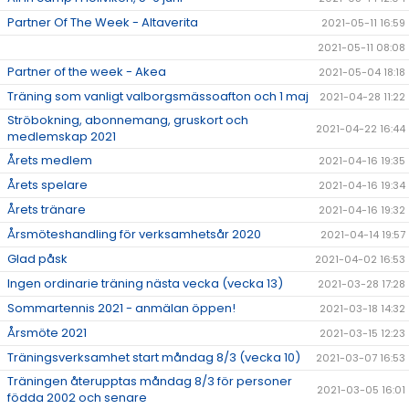
Partner Of The Week - Altaverita
2021-05-11 16:59
2021-05-11 08:08
Partner of the week - Akea
2021-05-04 18:18
Träning som vanligt valborgsmässoafton och 1 maj
2021-04-28 11:22
Ströbokning, abonnemang, gruskort och
2021-04-22 16:44
medlemskap 2021
Årets medlem
2021-04-16 19:35
Årets spelare
2021-04-16 19:34
Årets tränare
2021-04-16 19:32
Årsmöteshandling för verksamhetsår 2020
2021-04-14 19:57
Glad påsk
2021-04-02 16:53
Ingen ordinarie träning nästa vecka (vecka 13)
2021-03-28 17:28
Sommartennis 2021 - anmälan öppen!
2021-03-18 14:32
Årsmöte 2021
2021-03-15 12:23
Träningsverksamhet start måndag 8/3 (vecka 10)
2021-03-07 16:53
Träningen återupptas måndag 8/3 för personer
2021-03-05 16:01
födda 2002 och senare