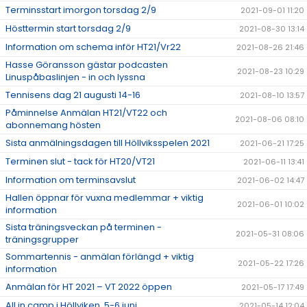
Terminsstart imorgon torsdag 2/9
2021-09-01 11:20
Hösttermin start torsdag 2/9
2021-08-30 13:14
Information om schema inför HT21/Vr22
2021-08-26 21:46
Hasse Göransson gästar podcasten
2021-08-23 10:29
Linuspåbaslinjen - in och lyssna
Tennisens dag 21 augusti 14-16
2021-08-10 13:57
Påminnelse Anmälan HT21/VT22 och
2021-08-06 08:10
abonnemang hösten
Sista anmälningsdagen till Höllviksspelen 2021
2021-06-21 17:25
Terminen slut - tack för HT20/VT21
2021-06-11 13:41
Information om terminsavslut
2021-06-02 14:47
Hallen öppnar för vuxna medlemmar + viktig
2021-06-01 10:02
information
Sista träningsveckan på terminen -
2021-05-31 08:06
träningsgrupper
Sommartennis - anmälan förlängd + viktig
2021-05-22 17:26
information
Anmälan för HT 2021 – VT 2022 öppen
2021-05-17 17:49
All in camp i Höllviken, 5-6 juni
2021-05-14 12:04