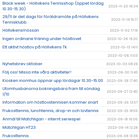
Black week - Höllvikens Tennisshop (öppet lördag
2023-11-20 16:34
10.30-15.30)
29/11 är det dags för föräldramöte på Höllvikens
2023-11-14 15:17
Tennisklubb.
Höllvikensmössan
2023-11-02 17:19
Ingen ordinarie träning under höstlovet
2023-10-26 19:20
Ett aktivt höstlov på Höllvikens Tk
2023-10-13 14:11
2023-10-06 11:03
Nyhetsbrev oktober
2023-10-03 08:29
Följ oss! Missa inte våra aktiviteter!
2023-09-30 11:43
Kiosken inomhus öppnar upp lördagar 10.30-15.00
2023-09-28 17:40
Utomhusbanorna bokningsbara fram till söndag
2023-09-27 12:40
1/10
Information om höstlovstennisen kommer snart
2023-09-26 13:57
Frukosttennis, lunchtennis, drop-in och lovtennis
2023-09-25 18:55
Anmäl till Matchligan - internt seriespel
2023-09-18 16:05
Matchligan HT23
2023-09-14 12:28
Frukosttennis
2023-09-08 13:39