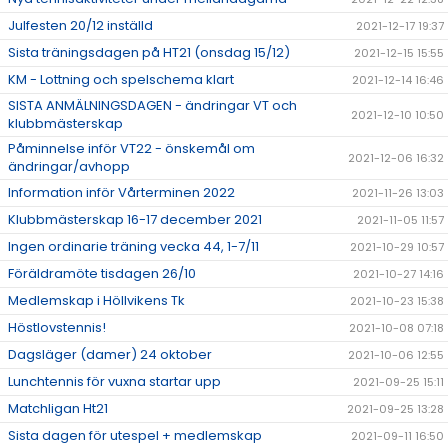
Julfesten 20/12 inställd
2021-12-17 19:37
Sista träningsdagen på HT21 (onsdag 15/12)
2021-12-15 15:55
KM - Lottning och spelschema klart
2021-12-14 16:46
SISTA ANMÄLNINGSDAGEN - ändringar VT och
2021-12-10 10:50
klubbmästerskap
Påminnelse inför VT22 - önskemål om
2021-12-06 16:32
ändringar/avhopp
Information inför Vårterminen 2022
2021-11-26 13:03
Klubbmästerskap 16-17 december 2021
2021-11-05 11:57
Ingen ordinarie träning vecka 44, 1-7/11
2021-10-29 10:57
Föräldramöte tisdagen 26/10
2021-10-27 14:16
Medlemskap i Höllvikens Tk
2021-10-23 15:38
Höstlovstennis!
2021-10-08 07:18
Dagsläger (damer) 24 oktober
2021-10-06 12:55
Lunchtennis för vuxna startar upp
2021-09-25 15:11
Matchligan Ht21
2021-09-25 13:28
Sista dagen för utespel + medlemskap
2021-09-11 16:50