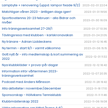
Lampbyte + renovering (uppd. lampor fixade 9/2)
2023-02-01 22:04
Matchligan våren 2023 - äntligen dags igen!
2023-01-31 19:56
Sportlovstennis 20-23 februari - alla åldrar och
2023-01-30 16:09
nivåer
Info träningsverksamhet 27-29/1
2023-01-27 10:36
Tävlingsresa med klubben - karlskronavakan
2023-01-24 21:05
Ny tränare - Adrian Lüddeckens
2023-01-12 16:45
Ny termin - start 9/1 - varmt välkomna
2023-01-06 15:15
Gott nytt år - info medlemskap & kort summering av
2022-12-31 11:32
2022
Nya klubbkläder + prova-på-dagar
2022-12-12 16:42
Information inför vårterminen 2023-
2022-12-07 20:35
träningsverksamhet
Podcast med Anders Månsson
2022-11-28 19:42
Alla aktiviteter i november/december
2022-11-18 17:10
Sponsorskap - Höllvikens Tennisklubb
2022-11-11 11:46
Klubbmästerskap 2022
2022-11-06 19:08
Viktig information om tältet (bana 4-5)