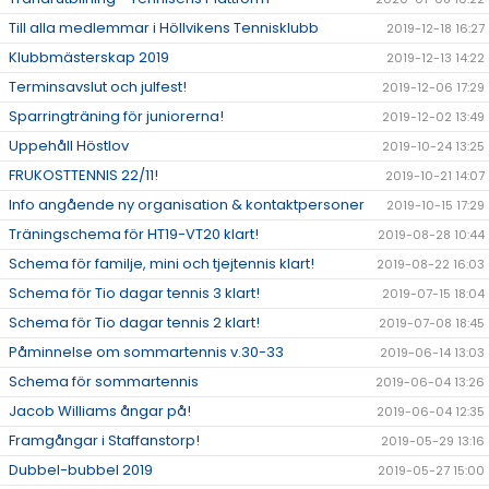
Till alla medlemmar i Höllvikens Tennisklubb
2019-12-18 16:27
Klubbmästerskap 2019
2019-12-13 14:22
Terminsavslut och julfest!
2019-12-06 17:29
Sparringträning för juniorerna!
2019-12-02 13:49
Uppehåll Höstlov
2019-10-24 13:25
FRUKOSTTENNIS 22/11!
2019-10-21 14:07
Info angående ny organisation & kontaktpersoner
2019-10-15 17:29
Träningschema för HT19-VT20 klart!
2019-08-28 10:44
Schema för familje, mini och tjejtennis klart!
2019-08-22 16:03
Schema för Tio dagar tennis 3 klart!
2019-07-15 18:04
Schema för Tio dagar tennis 2 klart!
2019-07-08 18:45
Påminnelse om sommartennis v.30-33
2019-06-14 13:03
Schema för sommartennis
2019-06-04 13:26
Jacob Williams ångar på!
2019-06-04 12:35
Framgångar i Staffanstorp!
2019-05-29 13:16
Dubbel-bubbel 2019
2019-05-27 15:00