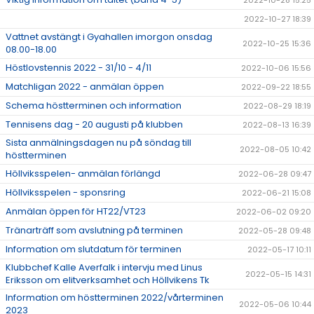
2022-10-28 15:25
2022-10-27 18:39
Vattnet avstängt i Gyahallen imorgon onsdag
2022-10-25 15:36
08.00-18.00
Höstlovstennis 2022 - 31/10 - 4/11
2022-10-06 15:56
Matchligan 2022 - anmälan öppen
2022-09-22 18:55
Schema höstterminen och information
2022-08-29 18:19
Tennisens dag - 20 augusti på klubben
2022-08-13 16:39
Sista anmälningsdagen nu på söndag till
2022-08-05 10:42
höstterminen
Höllviksspelen- anmälan förlängd
2022-06-28 09:47
Höllviksspelen - sponsring
2022-06-21 15:08
Anmälan öppen för HT22/VT23
2022-06-02 09:20
Tränarträff som avslutning på terminen
2022-05-28 09:48
Information om slutdatum för terminen
2022-05-17 10:11
Klubbchef Kalle Averfalk i intervju med Linus
2022-05-15 14:31
Eriksson om elitverksamhet och Höllvikens Tk
Information om höstterminen 2022/vårterminen
2022-05-06 10:44
2023