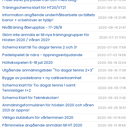
2020-09-01 13:38
Träningschema klart för HT20/VT21
2020-08-25 18:02
Information angående underhållsarbete av tältets
2020-08-14 21:49
banor + vi behöver er hjälp!
Nivåträning återupptas - 17-28/8
2020-08-14 21:47
Glöm inte anmäla er till nya träningsgrupper för
2020-07-21 11:50
Hösten 2020 / Våren 2021!
Schema klart till Tio dagar tennis 2 och 3!
2020-07-06 17:58
Padelspelet är nära - öppningserbjudande
2020-07-02 19:58
Höllviksspelen 6-18 juli 2020
2020-06-19 12:04
Utgående anmälningstider "Tio dagar tennis 2+3"
2020-06-16 17:38
Bygge av padelbana + ny caféverksamhet
2020-06-09 11:45
Schema klart för Tio dagar tennis 1 samt
2020-06-05 17:18
Tennisläger 1+2
Schema Klart för Teknikskolan!
2020-05-29 11:42
Anmälningsformulären för hösten 2020 och våren
2020-05-25 16:51
2021 är öppna!
Viktiga slutdatum för vårterminen 2020
2020-05-14 16:06
Påminnelse angående anmälan till HT 2020
2020-05-13 18:56