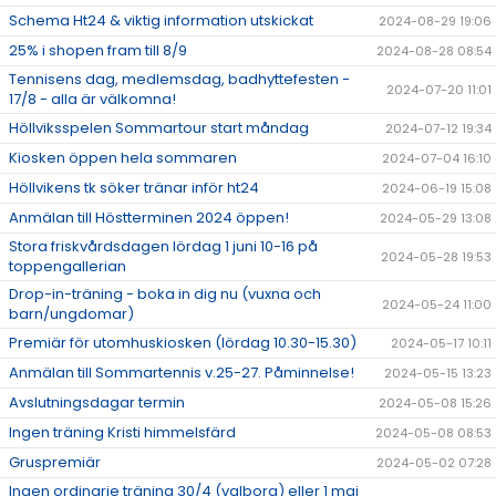
Schema Ht24 & viktig information utskickat
2024-08-29 19:06
25% i shopen fram till 8/9
2024-08-28 08:54
Tennisens dag, medlemsdag, badhyttefesten -
2024-07-20 11:01
17/8 - alla är välkomna!
Höllviksspelen Sommartour start måndag
2024-07-12 19:34
Kiosken öppen hela sommaren
2024-07-04 16:10
Höllvikens tk söker tränar inför ht24
2024-06-19 15:08
Anmälan till Höstterminen 2024 öppen!
2024-05-29 13:08
Stora friskvårdsdagen lördag 1 juni 10-16 på
2024-05-28 19:53
toppengallerian
Drop-in-träning - boka in dig nu (vuxna och
2024-05-24 11:00
barn/ungdomar)
Premiär för utomhuskiosken (lördag 10.30-15.30)
2024-05-17 10:11
Anmälan till Sommartennis v.25-27. Påminnelse!
2024-05-15 13:23
Avslutningsdagar termin
2024-05-08 15:26
Ingen träning Kristi himmelsfärd
2024-05-08 08:53
Gruspremiär
2024-05-02 07:28
Ingen ordinarie träning 30/4 (valborg) eller 1 maj