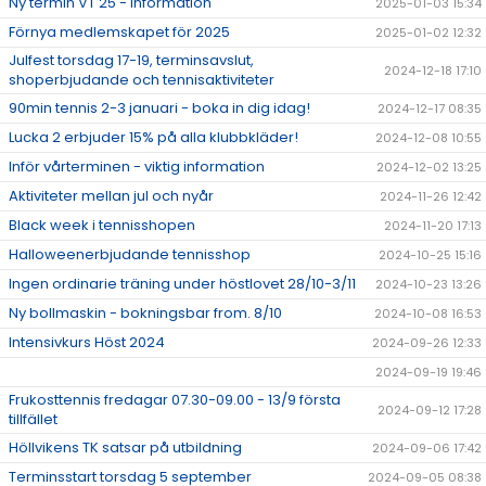
Ny termin VT 25 - information
2025-01-03 15:34
Förnya medlemskapet för 2025
2025-01-02 12:32
Julfest torsdag 17-19, terminsavslut,
2024-12-18 17:10
shoperbjudande och tennisaktiviteter
90min tennis 2-3 januari - boka in dig idag!
2024-12-17 08:35
Lucka 2 erbjuder 15% på alla klubbkläder!
2024-12-08 10:55
Inför vårterminen - viktig information
2024-12-02 13:25
Aktiviteter mellan jul och nyår
2024-11-26 12:42
Black week i tennisshopen
2024-11-20 17:13
Halloweenerbjudande tennisshop
2024-10-25 15:16
Ingen ordinarie träning under höstlovet 28/10-3/11
2024-10-23 13:26
Ny bollmaskin - bokningsbar from. 8/10
2024-10-08 16:53
Intensivkurs Höst 2024
2024-09-26 12:33
2024-09-19 19:46
Frukosttennis fredagar 07.30-09.00 - 13/9 första
2024-09-12 17:28
tillfället
Höllvikens TK satsar på utbildning
2024-09-06 17:42
Terminsstart torsdag 5 september
2024-09-05 08:38