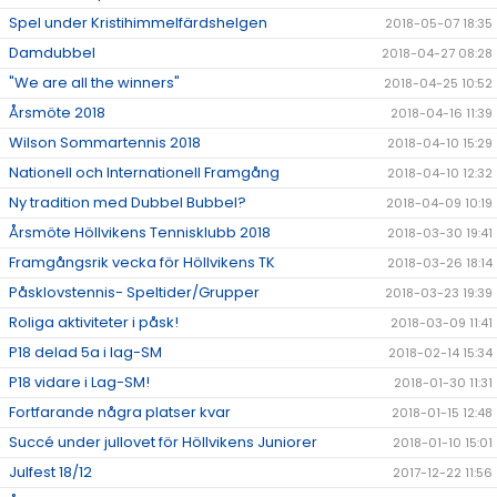
Spel under Kristihimmelfärdshelgen
2018-05-07 18:35
Damdubbel
2018-04-27 08:28
"We are all the winners"
2018-04-25 10:52
Årsmöte 2018
2018-04-16 11:39
Wilson Sommartennis 2018
2018-04-10 15:29
Nationell och Internationell Framgång
2018-04-10 12:32
Ny tradition med Dubbel Bubbel?
2018-04-09 10:19
Årsmöte Höllvikens Tennisklubb 2018
2018-03-30 19:41
Framgångsrik vecka för Höllvikens TK
2018-03-26 18:14
Påsklovstennis- Speltider/Grupper
2018-03-23 19:39
Roliga aktiviteter i påsk!
2018-03-09 11:41
P18 delad 5a i lag-SM
2018-02-14 15:34
P18 vidare i Lag-SM!
2018-01-30 11:31
Fortfarande några platser kvar
2018-01-15 12:48
Succé under jullovet för Höllvikens Juniorer
2018-01-10 15:01
Julfest 18/12
2017-12-22 11:56