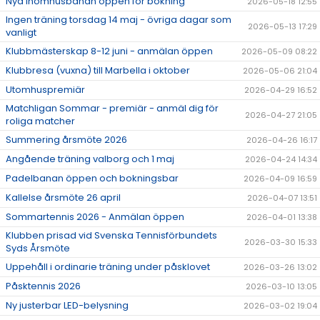
Nya inomhusbanan öppen för bokning
2026-05-18 12:55
DOKUMENT
Ingen träning torsdag 14 maj - övriga dagar som
2026-05-13 17:29
vanligt
ÖPETTIDER SOMMAR
Klubbmästerskap 8-12 juni - anmälan öppen
2026-05-09 08:22
Klubbresa (vuxna) till Marbella i oktober
2026-05-06 21:04
Utomhuspremiär
2026-04-29 16:52
Matchligan Sommar - premiär - anmäl dig för
2026-04-27 21:05
roliga matcher
Summering årsmöte 2026
2026-04-26 16:17
Angående träning valborg och 1 maj
2026-04-24 14:34
Padelbanan öppen och bokningsbar
2026-04-09 16:59
Kallelse årsmöte 26 april
2026-04-07 13:51
Sommartennis 2026 - Anmälan öppen
2026-04-01 13:38
Klubben prisad vid Svenska Tennisförbundets
2026-03-30 15:33
Syds Årsmöte
Uppehåll i ordinarie träning under påsklovet
2026-03-26 13:02
Påsktennis 2026
2026-03-10 13:05
Ny justerbar LED-belysning
2026-03-02 19:04