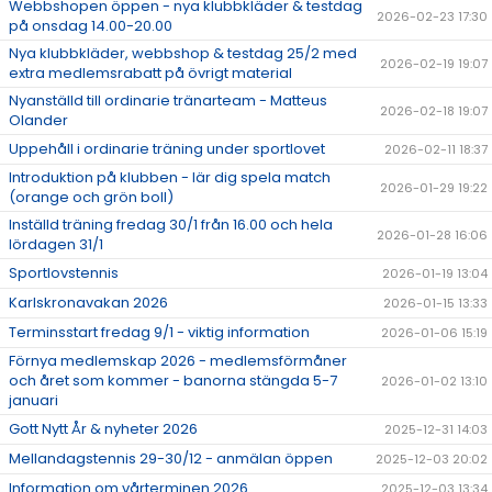
Webbshopen öppen - nya klubbkläder & testdag
2026-02-23 17:30
på onsdag 14.00-20.00
Nya klubbkläder, webbshop & testdag 25/2 med
2026-02-19 19:07
extra medlemsrabatt på övrigt material
Nyanställd till ordinarie tränarteam - Matteus
2026-02-18 19:07
Olander
Uppehåll i ordinarie träning under sportlovet
2026-02-11 18:37
Introduktion på klubben - lär dig spela match
2026-01-29 19:22
(orange och grön boll)
Inställd träning fredag 30/1 från 16.00 och hela
2026-01-28 16:06
lördagen 31/1
Sportlovstennis
2026-01-19 13:04
Karlskronavakan 2026
2026-01-15 13:33
Terminsstart fredag 9/1 - viktig information
2026-01-06 15:19
Förnya medlemskap 2026 - medlemsförmåner
och året som kommer - banorna stängda 5-7
2026-01-02 13:10
januari
Gott Nytt År & nyheter 2026
2025-12-31 14:03
Mellandagstennis 29-30/12 - anmälan öppen
2025-12-03 20:02
Information om vårterminen 2026
2025-12-03 13:34