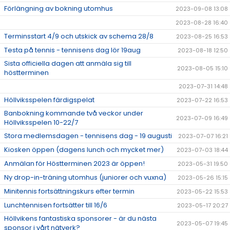
Förlängning av bokning utomhus
2023-09-08 13:08
2023-08-28 16:40
Terminsstart 4/9 och utskick av schema 28/8
2023-08-25 16:53
Testa på tennis - tennisens dag lör 19aug
2023-08-18 12:50
Sista officiella dagen att anmäla sig till
2023-08-05 15:10
höstterminen
2023-07-31 14:48
Höllviksspelen färdigspelat
2023-07-22 16:53
Banbokning kommande två veckor under
2023-07-09 16:49
Höllviksspelen 10-22/7
Stora medlemsdagen - tennisens dag - 19 augusti
2023-07-07 16:21
Kiosken öppen (dagens lunch och mycket mer)
2023-07-03 18:44
Anmälan för Höstterminen 2023 är öppen!
2023-05-31 19:50
Ny drop-in-träning utomhus (juniorer och vuxna)
2023-05-26 15:15
Minitennis fortsättningskurs efter termin
2023-05-22 15:53
Lunchtennisen fortsätter till 16/6
2023-05-17 20:27
Höllvikens fantastiska sponsorer - är du nästa
2023-05-07 19:45
sponsor i vårt nätverk?