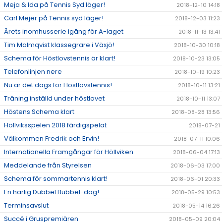
Meja & Ida på Tennis Syd läger!
2018-12-10 14:18
Carl Mejer på Tennis syd läger!
2018-12-03 11:23
Årets inomhusserie igång för A-laget
2018-11-13 13:41
Tim Malmqvist klassegrare i Växjö!
2018-10-30 10:18
Schema för Höstlovstennis är klart!
2018-10-23 13:05
Telefonlinjen nere
2018-10-19 10:23
Nu är det dags för Höstlovstennis!
2018-10-11 13:21
Träning inställd under höstlovet
2018-10-11 13:07
Höstens Schema klart
2018-08-28 13:56
Höllviksspelen 2018 färdigspelat
2018-07-21
Välkommen Fredrik och Ervin!
2018-07-11 10:06
Internationella Framgångar för Höllviken
2018-06-04 17:13
Meddelande från Styrelsen
2018-06-03 17:00
Schema för sommartennis klart!
2018-06-01 20:33
En härlig Dubbel Bubbel-dag!
2018-05-29 10:53
Terminsavslut
2018-05-14 16:26
Succé i Gruspremiären
2018-05-09 20:04