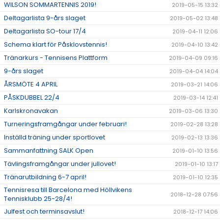
WILSON SOMMARTENNIS 2019!
2019-05-15 13:32
Deltagarlista 9-års slaget
2019-05-02 13:48
Deltagarlista SO-tour 17/4
2019-04-11 12:06
Schema klart för Påsklovstennis!
2019-04-10 13:42
Tränarkurs - Tennisens Plattform
2019-04-09 09:16
9-års slaget
2019-04-04 14:04
ÅRSMÖTE 4 APRIL
2019-03-21 14:06
PÅSKDUBBEL 22/4
2019-03-14 12:41
Karlskronavakan
2019-03-06 13:30
Turneringsframgångar under februari!
2019-02-28 13:28
Inställd träning under sportlovet
2019-02-13 13:36
Sammanfattning SALK Open
2019-01-10 13:56
Tävlingsframgångar under jullovet!
2019-01-10 13:17
Tränarutbildning 6-7 april!
2019-01-10 12:35
Tennisresa till Barcelona med Höllvikens
2018-12-28 07:56
Tennisklubb 25-28/4!
Julfest och terminsavslut!
2018-12-17 14:06