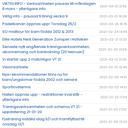
VIKTIG INFO - Verksamheten pausas till måndagen
2021-03-01 21:55
8 mars - ytterligare info
Viktig info - pausad träning vecka 9
2021-03-01 15:09
Padelbanan öppnas upp! Torsdag 25/2
2021-02-25 16:19
SO miditour för barn födda 2012 & 2013
2021-02-24 14:44
Elite Hotels Next Generation Zonspel i Höllviken
2021-02-21 13:23
Senaste nytt angående träningsverksamheten,
2021-02-20 12:56
abonnemang och banbokning (20 februari)
Vi startar upp 2 matchligor VT 21
2021-02-12 21:30
Visionsarbete
2021-02-10 10:44
Nya rekommendationer finns nu för
2021-02-05 14:10
barn/ungdomar födda 2002 och senare
Sportlovstennis
2021-02-02 14:10
Hallen öppnas upp - restriktioner kvarstår -
2021-01-22 17:34
ytterligare info
Träningsverksamheten och schema VT 21 -
2021-01-20 17:00
uppdatering 21-01-20
Fysträning inställd idag 6/1 och framflyttad till
2021-01-06 13:24
onsdag 13/1