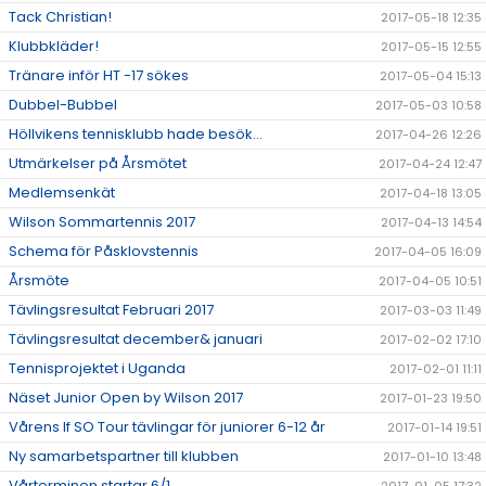
Tack Christian!
2017-05-18 12:35
Klubbkläder!
2017-05-15 12:55
Tränare inför HT -17 sökes
2017-05-04 15:13
Dubbel-Bubbel
2017-05-03 10:58
Höllvikens tennisklubb hade besök...
2017-04-26 12:26
Utmärkelser på Årsmötet
2017-04-24 12:47
Medlemsenkät
2017-04-18 13:05
Wilson Sommartennis 2017
2017-04-13 14:54
Schema för Påsklovstennis
2017-04-05 16:09
Årsmöte
2017-04-05 10:51
Tävlingsresultat Februari 2017
2017-03-03 11:49
Tävlingsresultat december& januari
2017-02-02 17:10
Tennisprojektet i Uganda
2017-02-01 11:11
Näset Junior Open by Wilson 2017
2017-01-23 19:50
Vårens If SO Tour tävlingar för juniorer 6-12 år
2017-01-14 19:51
Ny samarbetspartner till klubben
2017-01-10 13:48
Vårterminen startar 6/1