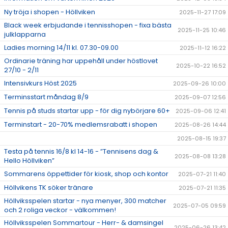
Ny tröja i shopen - Höllviken
2025-11-27 17:09
Black week erbjudande i tennisshopen - fixa bästa
2025-11-25 10:46
julklapparna
Ladies morning 14/11 kl. 07.30-09.00
2025-11-12 16:22
Ordinarie träning har uppehåll under höstlovet
2025-10-22 16:52
27/10 - 2/11
Intensivkurs Höst 2025
2025-09-26 10:00
Terminsstart måndag 8/9
2025-09-07 12:56
Tennis på studs startar upp - för dig nybörjare 60+
2025-09-06 12:41
Terminstart - 20-70% medlemsrabatt i shopen
2025-08-26 14:44
2025-08-15 19:37
Testa på tennis 16/8 kl 14-16 - ”Tennisens dag &
2025-08-08 13:28
Hello Höllviken”
Sommarens öppettider för kiosk, shop och kontor
2025-07-21 11:40
Höllvikens TK söker tränare
2025-07-21 11:35
Höllviksspelen startar - nya menyer, 300 matcher
2025-07-05 09:59
och 2 roliga veckor - välkommen!
Höllviksspelen Sommartour - Herr- & damsingel
2025-06-26 13:42