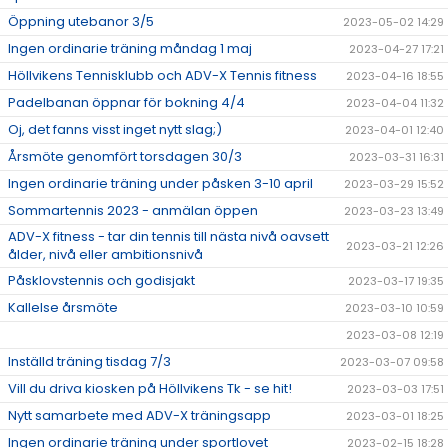
Öppning utebanor 3/5
2023-05-02 14:29
Ingen ordinarie träning måndag 1 maj
2023-04-27 17:21
Höllvikens Tennisklubb och ADV-X Tennis fitness
2023-04-16 18:55
Padelbanan öppnar för bokning 4/4
2023-04-04 11:32
Oj, det fanns visst inget nytt slag;)
2023-04-01 12:40
Årsmöte genomfört torsdagen 30/3
2023-03-31 16:31
Ingen ordinarie träning under påsken 3-10 april
2023-03-29 15:52
Sommartennis 2023 - anmälan öppen
2023-03-23 13:49
ADV-X fitness - tar din tennis till nästa nivå oavsett
2023-03-21 12:26
ålder, nivå eller ambitionsnivå
Påsklovstennis och godisjakt
2023-03-17 19:35
Kallelse årsmöte
2023-03-10 10:59
2023-03-08 12:19
Inställd träning tisdag 7/3
2023-03-07 09:58
Vill du driva kiosken på Höllvikens Tk - se hit!
2023-03-03 17:51
Nytt samarbete med ADV-X träningsapp
2023-03-01 18:25
Ingen ordinarie träning under sportlovet
2023-02-15 18:28