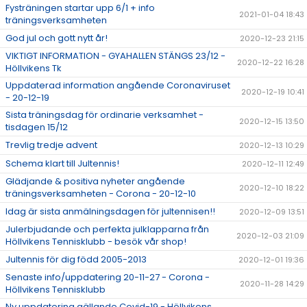
Fysträningen startar upp 6/1 + info
2021-01-04 18:43
träningsverksamheten
God jul och gott nytt år!
2020-12-23 21:15
VIKTIGT INFORMATION - GYAHALLEN STÄNGS 23/12 -
2020-12-22 16:28
Höllvikens Tk
Uppdaterad information angående Coronaviruset
2020-12-19 10:41
- 20-12-19
Sista träningsdag för ordinarie verksamhet -
2020-12-15 13:50
tisdagen 15/12
Trevlig tredje advent
2020-12-13 10:29
Schema klart till Jultennis!
2020-12-11 12:49
Glädjande & positiva nyheter angående
2020-12-10 18:22
träningsverksamheten - Corona - 20-12-10
Idag är sista anmälningsdagen för jultennisen!!
2020-12-09 13:51
Julerbjudande och perfekta julklapparna från
2020-12-03 21:09
Höllvikens Tennisklubb - besök vår shop!
Jultennis för dig född 2005-2013
2020-12-01 19:36
Senaste info/uppdatering 20-11-27 - Corona -
2020-11-28 14:29
Höllvikens Tennisklubb
Ny uppdatering gällande Covid-19 - Höllvikens