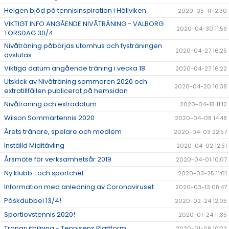
Helgen bjöd på tennisinspiration i Höllviken
2020-05-11 12:30
VIKTIGT INFO ANGÅENDE NIVÅTRÄNING - VALBORG
2020-04-30 11:59
TORSDAG 30/4
Nivåträning påbörjas utomhus och fysträningen
2020-04-27 16:25
avslutas
Viktiga datum angående träning i vecka 18
2020-04-27 16:22
Utskick av Nivåträning sommaren 2020 och
2020-04-20 16:38
extratillfällen publicerat på hemsidan
Nivåträning och extradatum
2020-04-18 11:12
Wilson Sommartennis 2020
2020-04-08 14:48
Årets tränare, spelare och medlem
2020-04-03 22:57
Inställd Miditävling
2020-04-02 12:51
Årsmöte för verksamhetsår 2019
2020-04-01 10:07
Ny klubb- och sportchef
2020-03-25 11:01
Information med anledning av Coronaviruset
2020-03-13 08:47
Påskdubbel 13/4!
2020-02-24 12:05
Sportlovstennis 2020!
2020-01-24 11:35
Tränarutbilning - Tennisens Plattform
2020-01-08 10:22