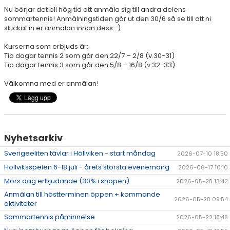
Nu börjar det bli hög tid att anmäla sig till andra delens
AKTIVITETER & LÄGER
sommartennis! Anmälningstiden går ut den 30/6 så se till att ni
skickat in er anmälan innan dess : )
SERIESPEL & TÄVLINGAR
Kurserna som erbjuds är:
Tio dagar tennis 2 som går den 22/7 – 2/8 (v.30-31)
TENNISSHOP
Tio dagar tennis 3 som går den 5/8 – 16/8 (v.32-33)
RACKET-STRÄNGNING
Välkomna med er anmälan!
PADEL
GRUSBANORNA
Nyhetsarkiv
SPONSORER & SAMARBETSPARTNERS
Sverigeeliten tävlar i Höllviken - start måndag
2026-07-10 18:50
Höllviksspelen 6-18 juli - årets största evenemang
2026-06-17 10:10
AKTUELLT/SOCIAL MEDIA
Mors dag erbjudande (30% i shopen)
2026-05-28 13:42
KONTAKT & OM OSS
Anmälan till höstterminen öppen + kommande
2026-05-28 09:54
aktiviteter
TRYGG TENNIS
Sommartennis påminnelse
2026-05-22 18:48