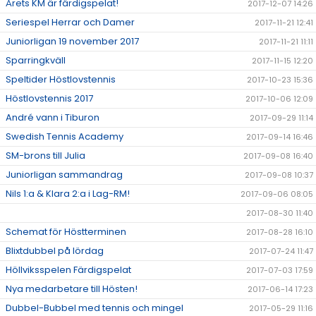
Årets KM är färdigspelat!
2017-12-07 14:26
Seriespel Herrar och Damer
2017-11-21 12:41
Juniorligan 19 november 2017
2017-11-21 11:11
Sparringkväll
2017-11-15 12:20
Speltider Höstlovstennis
2017-10-23 15:36
Höstlovstennis 2017
2017-10-06 12:09
André vann i Tiburon
2017-09-29 11:14
Swedish Tennis Academy
2017-09-14 16:46
SM-brons till Julia
2017-09-08 16:40
Juniorligan sammandrag
2017-09-08 10:37
Nils 1:a & Klara 2:a i Lag-RM!
2017-09-06 08:05
2017-08-30 11:40
Schemat för Höstterminen
2017-08-28 16:10
Blixtdubbel på lördag
2017-07-24 11:47
Höllviksspelen Färdigspelat
2017-07-03 17:59
Nya medarbetare till Hösten!
2017-06-14 17:23
Dubbel-Bubbel med tennis och mingel
2017-05-29 11:16