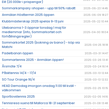
Elit (20.000kr i prispengar)
Sommarkampanj i shopen - upp till 50% rabatt
2025-06-23 14:45
Anmälan Hösttermin 2025 öppen
2025-06-09 18:27
Klubbmästerskap 2025 spelas 9-13 juni
2025-05-22 10:44
Utebanorna 1-3 öppnar torsdag 1 maj för
medlemmar (info, Sommarkortet och
2025-04-30 18:04
förhållningsregler)
Sommarkortet 2025 (bokning av banor) - köp via
2025-04-25 18:18
Matchi
Padelbanan öppen
2025-03-31 14:47
Sommartennis 2025 - Anmälan öppen!
2025-03-26 13:41
Årsmöte 7/4
2025-03-24 16:14
Påsktennis 14/4 - 17/4
2025-03-13 12:44
SO Tour Orange 16/4
2025-03-13 12:32
HEAD Demodag imorgon onsdag 11.00 till kväll -
2025-02-25 10:15
välkommen
Sportlovstennis 2025
2025-02-05 14:16
Tennisresa vuxna till Mallorca 18-21 september
2025-01-08 13:48