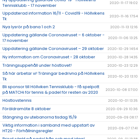
2020-11-17 19:02
Tennisklubb - 17 november
Uppdaterad information 16/11 - Covid19 - Höllvikens
2020-11-16 17:54
Tk
Nya lysrör på bana 1 och 2
2020-11-13 12:16
Uppdatering gällande Coronaviruset – 6 oktober -
2020-11-06 13:25
17 november
Uppdatering gällande Coronaviruset – 29 oktober
2020-10-29 14:54
Ny information om Coronaviruset - 28 oktober
2020-10-28 14:35
Träningsuppehåll under höstlovet!
2020-10-23 12:29
Så här arbetar vi! Träningar bedrivna på Höllvikens
2020-10-20 13:10
Tk
Bli sponsor till Höllviken Tennisklubb - få spelpott
2020-10-08 07:00
på MATCHi för tennis & padel för resten av 2020
Höstlovstennis
2020-10-01 13:35
Föräldramöte 8 oktober
2020-09-29 10:36
Stängning av utebanorna tisdag 15/9
2020-09-09 08:17
Viktig information i samband med uppstart av
2020-09-07 17:41
HT20 - Förhållningsregler
Priset sänkt på padel från och med idag!