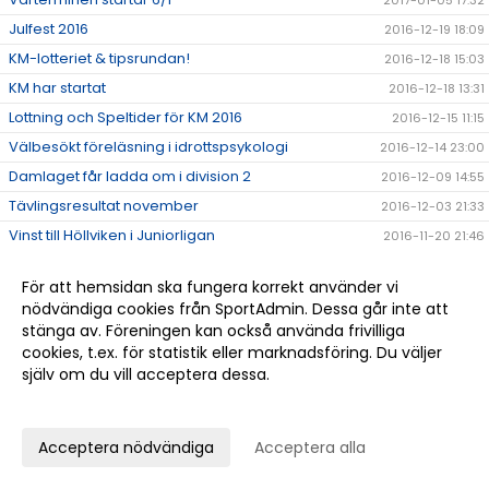
2017-01-05 17:32
Julfest 2016
2016-12-19 18:09
KM-lotteriet & tipsrundan!
2016-12-18 15:03
KM har startat
2016-12-18 13:31
Lottning och Speltider för KM 2016
2016-12-15 11:15
Välbesökt föreläsning i idrottspsykologi
2016-12-14 23:00
Damlaget får ladda om i division 2
2016-12-09 14:55
Tävlingsresultat november
2016-12-03 21:33
Vinst till Höllviken i Juniorligan
2016-11-20 21:46
Höllvikens Herrar tillbaka i Division 1!
2016-11-14 12:35
För att hemsidan ska fungera korrekt använder vi
Hjälp Claes Göransson med ett fantastiskt
2016-11-10 13:27
nödvändiga cookies från SportAdmin. Dessa går inte att
tennisprojekt i Uganda!
stänga av. Föreningen kan också använda frivilliga
Tävlingsresultat oktober!
2016-11-10 12:48
cookies, t.ex. för statistik eller marknadsföring. Du väljer
Grattis Nils till lagvinsten i Pirres Pokal i Stockholm!
2016-10-24 22:26
själv om du vill acceptera dessa.
Det går bra för André Göransson i USA
Anpassa dina val
2016-10-24 21:00
Anmäl dig till Höstlovstennis
2016-10-07 12:09
Acceptera nödvändiga
Acceptera alla
Tävlingsresultat september
2016-10-05 12:34
Se hit alla yngre juniorer som vill prova på att