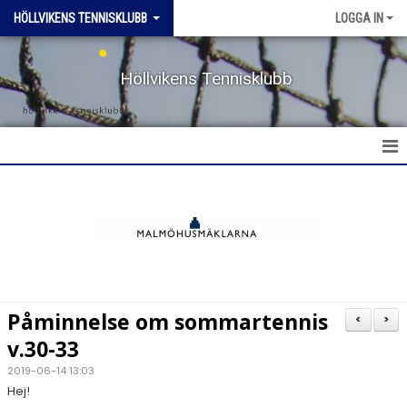
HÖLLVIKENS TENNISKLUBB
LOGGA IN
Höllvikens Tennisklubb
HEM
NYHETER
BOKA BANA
Påminnelse om sommartennis
<
>
TERMINSTRÄNING HT & VT
v.30-33
2019-06-14 13:03
TRÄNING SOMMAR
Hej!