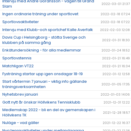
Intervju med André Göransson - vägen till Grand
2022-03-01 21:37
Slam
Ingen ordinarie träning under sportlovet
2022-02-18 07:24
Sportlovsaktiviteter
2022-02-18 07:22
Intervju med Klubb-och sportchef Kalle Averfalk
2022-02-03 12:08
Davis Cup i Helsingborg - stötta Sverige och
2022-01-31 18:30
klubben på samma gång
Enkätundersökning - för alla medlemmar
2022-01-24 18:52
Sportlovstennis
2022-01-21 16:49
Matchligan VT22
2022-01-21 16:34
Fysträning startar upp igen onsdagar 18-19
2022-01-12 12:58
Start vårtermin 7 januari - viktig info gällande
2022-01-05 17:35
träningsverksamheten
Nyhetsbrev januari
2022-01-03 14:06
Gott nytt år önskar Höllvikens Tennisklubb
2021-12-31 12:22
Medlemskap 2022 - bli en del av gemenskapen i
2021-12-28 18:57
Höllvikens TK
Nuläge - vad gäller
2021-12-22 16:37
Nya tennisaktiviteter under mellandagarna
2021-12-22 12:38