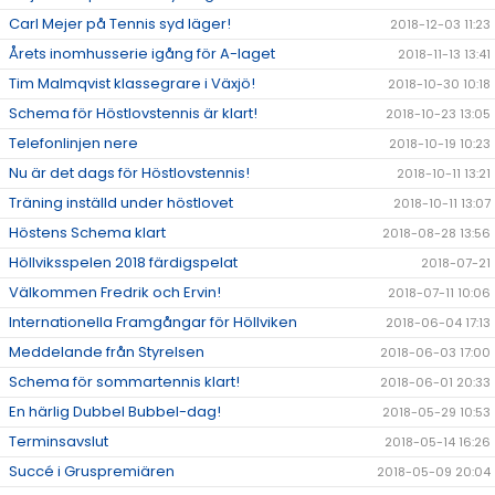
Carl Mejer på Tennis syd läger!
2018-12-03 11:23
Årets inomhusserie igång för A-laget
2018-11-13 13:41
Tim Malmqvist klassegrare i Växjö!
2018-10-30 10:18
Schema för Höstlovstennis är klart!
2018-10-23 13:05
Telefonlinjen nere
2018-10-19 10:23
Nu är det dags för Höstlovstennis!
2018-10-11 13:21
Träning inställd under höstlovet
2018-10-11 13:07
Höstens Schema klart
2018-08-28 13:56
Höllviksspelen 2018 färdigspelat
2018-07-21
Välkommen Fredrik och Ervin!
2018-07-11 10:06
Internationella Framgångar för Höllviken
2018-06-04 17:13
Meddelande från Styrelsen
2018-06-03 17:00
Schema för sommartennis klart!
2018-06-01 20:33
En härlig Dubbel Bubbel-dag!
2018-05-29 10:53
Terminsavslut
2018-05-14 16:26
Succé i Gruspremiären
2018-05-09 20:04