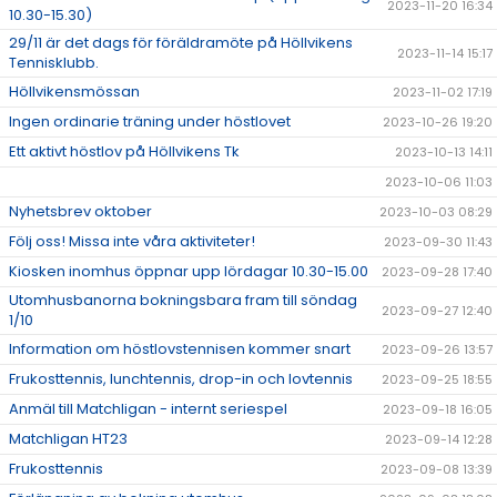
2023-11-20 16:34
10.30-15.30)
29/11 är det dags för föräldramöte på Höllvikens
2023-11-14 15:17
Tennisklubb.
Höllvikensmössan
2023-11-02 17:19
Ingen ordinarie träning under höstlovet
2023-10-26 19:20
Ett aktivt höstlov på Höllvikens Tk
2023-10-13 14:11
2023-10-06 11:03
Nyhetsbrev oktober
2023-10-03 08:29
Följ oss! Missa inte våra aktiviteter!
2023-09-30 11:43
Kiosken inomhus öppnar upp lördagar 10.30-15.00
2023-09-28 17:40
Utomhusbanorna bokningsbara fram till söndag
2023-09-27 12:40
1/10
Information om höstlovstennisen kommer snart
2023-09-26 13:57
Frukosttennis, lunchtennis, drop-in och lovtennis
2023-09-25 18:55
Anmäl till Matchligan - internt seriespel
2023-09-18 16:05
Matchligan HT23
2023-09-14 12:28
Frukosttennis
2023-09-08 13:39