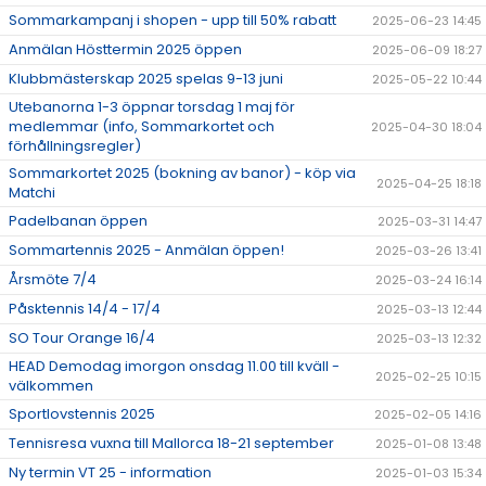
Sommarkampanj i shopen - upp till 50% rabatt
2025-06-23 14:45
Anmälan Hösttermin 2025 öppen
2025-06-09 18:27
Klubbmästerskap 2025 spelas 9-13 juni
2025-05-22 10:44
Utebanorna 1-3 öppnar torsdag 1 maj för
medlemmar (info, Sommarkortet och
2025-04-30 18:04
förhållningsregler)
Sommarkortet 2025 (bokning av banor) - köp via
2025-04-25 18:18
Matchi
Padelbanan öppen
2025-03-31 14:47
Sommartennis 2025 - Anmälan öppen!
2025-03-26 13:41
Årsmöte 7/4
2025-03-24 16:14
Påsktennis 14/4 - 17/4
2025-03-13 12:44
SO Tour Orange 16/4
2025-03-13 12:32
HEAD Demodag imorgon onsdag 11.00 till kväll -
2025-02-25 10:15
välkommen
Sportlovstennis 2025
2025-02-05 14:16
Tennisresa vuxna till Mallorca 18-21 september
2025-01-08 13:48
Ny termin VT 25 - information
2025-01-03 15:34