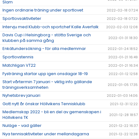
Slam
Ingen ordinarie träning under sportlovet
2022-02-18 07:24
Sportlovsaktiviteter
2022-02-18 07:22
Intervju med Klubb-och sportchef Kalle Averfalk
2022-02-03 12:08
Davis Cup i Helsingborg - stötta Sverige och
2022-01-31 18:30
klubben på samma gång
Enkätundersökning - för alla medlemmar
2022-01-24 18:52
Sportlovstennis
2022-01-21 16:49
Matchligan VT22
2022-01-21 16:34
Fysträning startar upp igen onsdagar 18-19
2022-01-12 12:58
Start vårtermin 7 januari - viktig info gällande
2022-01-05 17:35
träningsverksamheten
Nyhetsbrev januari
2022-01-03 14:06
Gott nytt år önskar Höllvikens Tennisklubb
2021-12-31 12:22
Medlemskap 2022 - bli en del av gemenskapen i
2021-12-28 18:57
Höllvikens TK
Nuläge - vad gäller
2021-12-22 16:37
Nya tennisaktiviteter under mellandagarna
2021-12-22 12:38