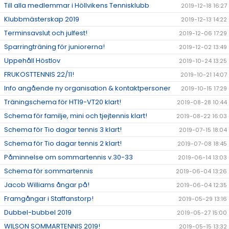
Till alla medlemmar i Höllvikens Tennisklubb
2019-12-18 16:27
Klubbmästerskap 2019
2019-12-13 14:22
Terminsavslut och julfest!
2019-12-06 17:29
Sparringträning för juniorerna!
2019-12-02 13:49
Uppehåll Höstlov
2019-10-24 13:25
FRUKOSTTENNIS 22/11!
2019-10-21 14:07
Info angående ny organisation & kontaktpersoner
2019-10-15 17:29
Träningschema för HT19-VT20 klart!
2019-08-28 10:44
Schema för familje, mini och tjejtennis klart!
2019-08-22 16:03
Schema för Tio dagar tennis 3 klart!
2019-07-15 18:04
Schema för Tio dagar tennis 2 klart!
2019-07-08 18:45
Påminnelse om sommartennis v.30-33
2019-06-14 13:03
Schema för sommartennis
2019-06-04 13:26
Jacob Williams ångar på!
2019-06-04 12:35
Framgångar i Staffanstorp!
2019-05-29 13:16
Dubbel-bubbel 2019
2019-05-27 15:00
WILSON SOMMARTENNIS 2019!
2019-05-15 13:32