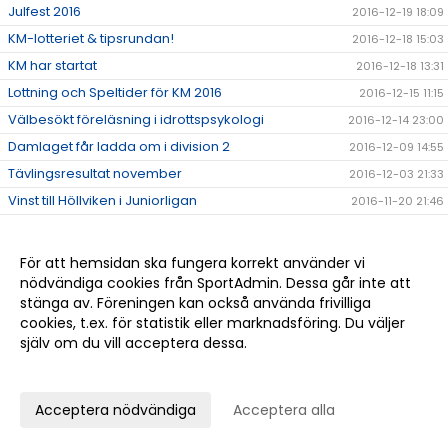
Julfest 2016
2016-12-19 18:09
KM-lotteriet & tipsrundan!
2016-12-18 15:03
KM har startat
2016-12-18 13:31
Lottning och Speltider för KM 2016
2016-12-15 11:15
Välbesökt föreläsning i idrottspsykologi
2016-12-14 23:00
Damlaget får ladda om i division 2
2016-12-09 14:55
Tävlingsresultat november
2016-12-03 21:33
Vinst till Höllviken i Juniorligan
2016-11-20 21:46
Höllvikens Herrar tillbaka i Division 1!
2016-11-14 12:35
Hjälp Claes Göransson med ett fantastiskt
För att hemsidan ska fungera korrekt använder vi
2016-11-10 13:27
tennisprojekt i Uganda!
nödvändiga cookies från SportAdmin. Dessa går inte att
Tävlingsresultat oktober!
2016-11-10 12:48
stänga av. Föreningen kan också använda frivilliga
cookies, t.ex. för statistik eller marknadsföring. Du väljer
Grattis Nils till lagvinsten i Pirres Pokal i Stockholm!
2016-10-24 22:26
själv om du vill acceptera dessa.
Det går bra för André Göransson i USA
2016-10-24 21:00
Anpassa dina val
Anmäl dig till Höstlovstennis
2016-10-07 12:09
Tävlingsresultat september
2016-10-05 12:34
Acceptera nödvändiga
Acceptera alla
Se hit alla yngre juniorer som vill prova på att
2016-09-27 09:24