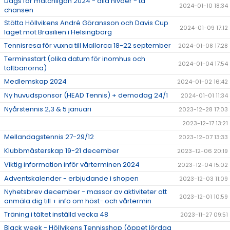
Dags för matchligan 2024 - alla nivåer - ta
2024-01-10 18:34
chansen
Stötta Höllvikens André Göransson och Davis Cup
2024-01-09 17:12
laget mot Brasilien i Helsingborg
Tennisresa för vuxna till Mallorca 18-22 september
2024-01-08 17:28
Terminsstart (olika datum för inomhus och
2024-01-04 17:54
tältbanorna)
Medlemskap 2024
2024-01-02 16:42
Ny huvudsponsor (HEAD Tennis) + demodag 24/1
2024-01-01 11:34
Nyårstennis 2,3 & 5 januari
2023-12-28 17:03
2023-12-17 13:21
Mellandagstennis 27-29/12
2023-12-07 13:33
Klubbmästerskap 19-21 december
2023-12-06 20:19
Viktig information inför vårterminen 2024
2023-12-04 15:02
Adventskalender - erbjudande i shopen
2023-12-03 11:09
Nyhetsbrev december - massor av aktiviteter att
2023-12-01 10:59
anmäla dig till + info om höst- och vårtermin
Träning i tältet inställd vecka 48
2023-11-27 09:51
Black week - Höllvikens Tennisshop (öppet lördag