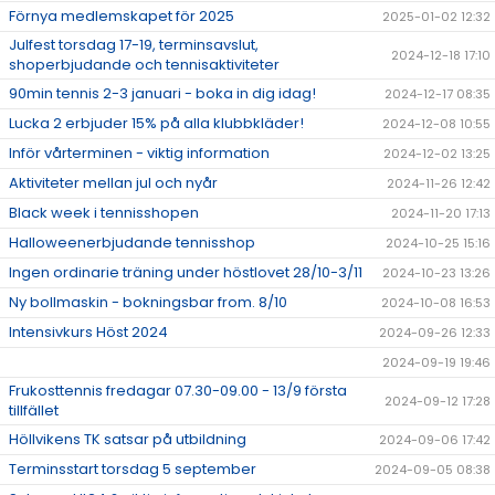
Förnya medlemskapet för 2025
2025-01-02 12:32
Julfest torsdag 17-19, terminsavslut,
2024-12-18 17:10
shoperbjudande och tennisaktiviteter
90min tennis 2-3 januari - boka in dig idag!
2024-12-17 08:35
Lucka 2 erbjuder 15% på alla klubbkläder!
2024-12-08 10:55
Inför vårterminen - viktig information
2024-12-02 13:25
Aktiviteter mellan jul och nyår
2024-11-26 12:42
Black week i tennisshopen
2024-11-20 17:13
Halloweenerbjudande tennisshop
2024-10-25 15:16
Ingen ordinarie träning under höstlovet 28/10-3/11
2024-10-23 13:26
Ny bollmaskin - bokningsbar from. 8/10
2024-10-08 16:53
Intensivkurs Höst 2024
2024-09-26 12:33
2024-09-19 19:46
Frukosttennis fredagar 07.30-09.00 - 13/9 första
2024-09-12 17:28
tillfället
Höllvikens TK satsar på utbildning
2024-09-06 17:42
Terminsstart torsdag 5 september
2024-09-05 08:38