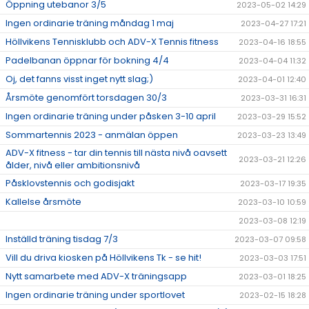
Öppning utebanor 3/5
2023-05-02 14:29
Ingen ordinarie träning måndag 1 maj
2023-04-27 17:21
Höllvikens Tennisklubb och ADV-X Tennis fitness
2023-04-16 18:55
Padelbanan öppnar för bokning 4/4
2023-04-04 11:32
Oj, det fanns visst inget nytt slag;)
2023-04-01 12:40
Årsmöte genomfört torsdagen 30/3
2023-03-31 16:31
Ingen ordinarie träning under påsken 3-10 april
2023-03-29 15:52
Sommartennis 2023 - anmälan öppen
2023-03-23 13:49
ADV-X fitness - tar din tennis till nästa nivå oavsett
2023-03-21 12:26
ålder, nivå eller ambitionsnivå
Påsklovstennis och godisjakt
2023-03-17 19:35
Kallelse årsmöte
2023-03-10 10:59
2023-03-08 12:19
Inställd träning tisdag 7/3
2023-03-07 09:58
Vill du driva kiosken på Höllvikens Tk - se hit!
2023-03-03 17:51
Nytt samarbete med ADV-X träningsapp
2023-03-01 18:25
Ingen ordinarie träning under sportlovet
2023-02-15 18:28