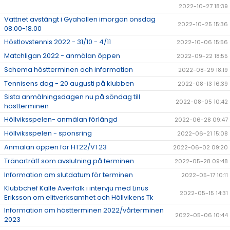
2022-10-27 18:39
Vattnet avstängt i Gyahallen imorgon onsdag
2022-10-25 15:36
08.00-18.00
Höstlovstennis 2022 - 31/10 - 4/11
2022-10-06 15:56
Matchligan 2022 - anmälan öppen
2022-09-22 18:55
Schema höstterminen och information
2022-08-29 18:19
Tennisens dag - 20 augusti på klubben
2022-08-13 16:39
Sista anmälningsdagen nu på söndag till
2022-08-05 10:42
höstterminen
Höllviksspelen- anmälan förlängd
2022-06-28 09:47
Höllviksspelen - sponsring
2022-06-21 15:08
Anmälan öppen för HT22/VT23
2022-06-02 09:20
Tränarträff som avslutning på terminen
2022-05-28 09:48
Information om slutdatum för terminen
2022-05-17 10:11
Klubbchef Kalle Averfalk i intervju med Linus
2022-05-15 14:31
Eriksson om elitverksamhet och Höllvikens Tk
Information om höstterminen 2022/vårterminen
2022-05-06 10:44
2023