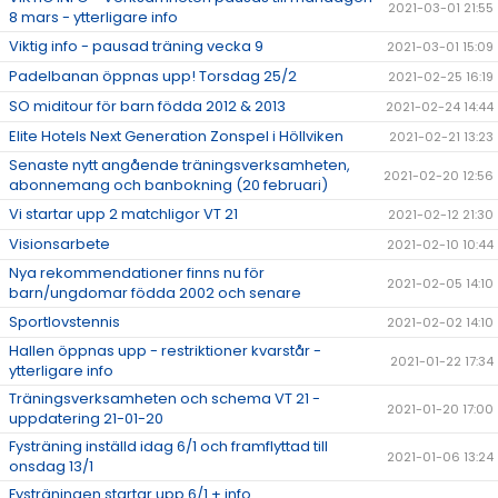
2021-03-01 21:55
8 mars - ytterligare info
Viktig info - pausad träning vecka 9
2021-03-01 15:09
Padelbanan öppnas upp! Torsdag 25/2
2021-02-25 16:19
SO miditour för barn födda 2012 & 2013
2021-02-24 14:44
Elite Hotels Next Generation Zonspel i Höllviken
2021-02-21 13:23
Senaste nytt angående träningsverksamheten,
2021-02-20 12:56
abonnemang och banbokning (20 februari)
Vi startar upp 2 matchligor VT 21
2021-02-12 21:30
Visionsarbete
2021-02-10 10:44
Nya rekommendationer finns nu för
2021-02-05 14:10
barn/ungdomar födda 2002 och senare
Sportlovstennis
2021-02-02 14:10
Hallen öppnas upp - restriktioner kvarstår -
2021-01-22 17:34
ytterligare info
Träningsverksamheten och schema VT 21 -
2021-01-20 17:00
uppdatering 21-01-20
Fysträning inställd idag 6/1 och framflyttad till
2021-01-06 13:24
onsdag 13/1
Fysträningen startar upp 6/1 + info