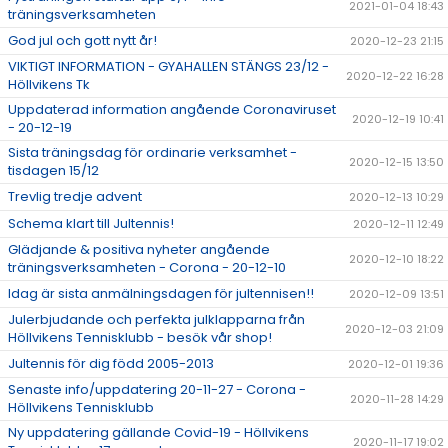
2021-01-04 18:43
träningsverksamheten
God jul och gott nytt år!
2020-12-23 21:15
VIKTIGT INFORMATION - GYAHALLEN STÄNGS 23/12 -
2020-12-22 16:28
Höllvikens Tk
Uppdaterad information angående Coronaviruset
2020-12-19 10:41
- 20-12-19
Sista träningsdag för ordinarie verksamhet -
2020-12-15 13:50
tisdagen 15/12
Trevlig tredje advent
2020-12-13 10:29
Schema klart till Jultennis!
2020-12-11 12:49
Glädjande & positiva nyheter angående
2020-12-10 18:22
träningsverksamheten - Corona - 20-12-10
Idag är sista anmälningsdagen för jultennisen!!
2020-12-09 13:51
Julerbjudande och perfekta julklapparna från
2020-12-03 21:09
Höllvikens Tennisklubb - besök vår shop!
Jultennis för dig född 2005-2013
2020-12-01 19:36
Senaste info/uppdatering 20-11-27 - Corona -
2020-11-28 14:29
Höllvikens Tennisklubb
Ny uppdatering gällande Covid-19 - Höllvikens
2020-11-17 19:02