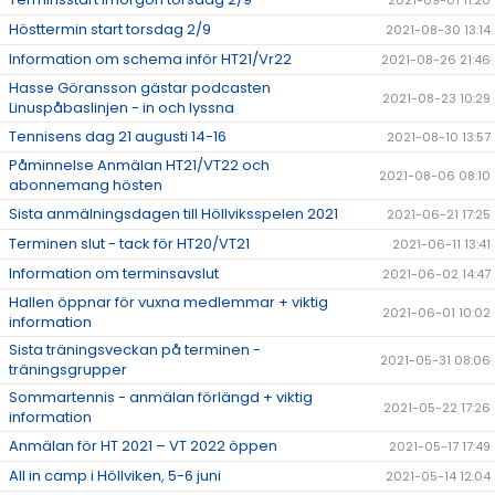
Hösttermin start torsdag 2/9
2021-08-30 13:14
Information om schema inför HT21/Vr22
2021-08-26 21:46
Hasse Göransson gästar podcasten
2021-08-23 10:29
Linuspåbaslinjen - in och lyssna
Tennisens dag 21 augusti 14-16
2021-08-10 13:57
Påminnelse Anmälan HT21/VT22 och
2021-08-06 08:10
abonnemang hösten
Sista anmälningsdagen till Höllviksspelen 2021
2021-06-21 17:25
Terminen slut - tack för HT20/VT21
2021-06-11 13:41
Information om terminsavslut
2021-06-02 14:47
Hallen öppnar för vuxna medlemmar + viktig
2021-06-01 10:02
information
Sista träningsveckan på terminen -
2021-05-31 08:06
träningsgrupper
Sommartennis - anmälan förlängd + viktig
2021-05-22 17:26
information
Anmälan för HT 2021 – VT 2022 öppen
2021-05-17 17:49
All in camp i Höllviken, 5-6 juni
2021-05-14 12:04