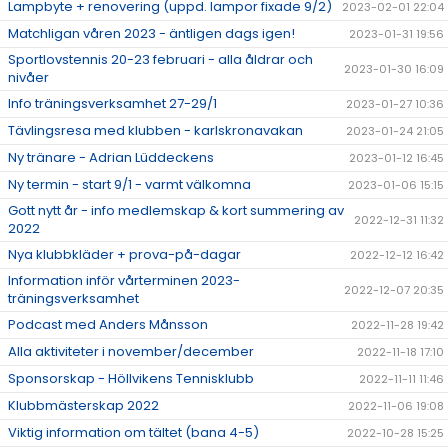
Lampbyte + renovering (uppd. lampor fixade 9/2)
2023-02-01 22:04
Matchligan våren 2023 - äntligen dags igen!
2023-01-31 19:56
Sportlovstennis 20-23 februari - alla åldrar och
2023-01-30 16:09
nivåer
Info träningsverksamhet 27-29/1
2023-01-27 10:36
Tävlingsresa med klubben - karlskronavakan
2023-01-24 21:05
Ny tränare - Adrian Lüddeckens
2023-01-12 16:45
Ny termin - start 9/1 - varmt välkomna
2023-01-06 15:15
Gott nytt år - info medlemskap & kort summering av
2022-12-31 11:32
2022
Nya klubbkläder + prova-på-dagar
2022-12-12 16:42
Information inför vårterminen 2023-
2022-12-07 20:35
träningsverksamhet
Podcast med Anders Månsson
2022-11-28 19:42
Alla aktiviteter i november/december
2022-11-18 17:10
Sponsorskap - Höllvikens Tennisklubb
2022-11-11 11:46
Klubbmästerskap 2022
2022-11-06 19:08
Viktig information om tältet (bana 4-5)
2022-10-28 15:25