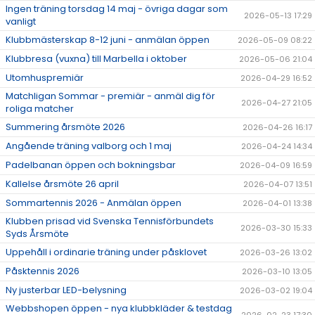
Ingen träning torsdag 14 maj - övriga dagar som
DOKUMENT
2026-05-13 17:29
vanligt
Klubbmästerskap 8-12 juni - anmälan öppen
ÖPETTIDER SOMMAR
2026-05-09 08:22
Klubbresa (vuxna) till Marbella i oktober
2026-05-06 21:04
Utomhuspremiär
2026-04-29 16:52
Matchligan Sommar - premiär - anmäl dig för
2026-04-27 21:05
roliga matcher
Summering årsmöte 2026
2026-04-26 16:17
Angående träning valborg och 1 maj
2026-04-24 14:34
Padelbanan öppen och bokningsbar
2026-04-09 16:59
Kallelse årsmöte 26 april
2026-04-07 13:51
Sommartennis 2026 - Anmälan öppen
2026-04-01 13:38
Klubben prisad vid Svenska Tennisförbundets
2026-03-30 15:33
Syds Årsmöte
Uppehåll i ordinarie träning under påsklovet
2026-03-26 13:02
Påsktennis 2026
2026-03-10 13:05
Ny justerbar LED-belysning
2026-03-02 19:04
Webbshopen öppen - nya klubbkläder & testdag
2026-02-23 17:30