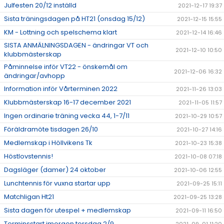
Julfesten 20/12 inställd
2021-12-17 19:37
Sista träningsdagen på HT21 (onsdag 15/12)
2021-12-15 15:55
KM - Lottning och spelschema klart
2021-12-14 16:46
SISTA ANMÄLNINGSDAGEN - ändringar VT och
2021-12-10 10:50
klubbmästerskap
Påminnelse inför VT22 - önskemål om
2021-12-06 16:32
ändringar/avhopp
Information inför Vårterminen 2022
2021-11-26 13:03
Klubbmästerskap 16-17 december 2021
2021-11-05 11:57
Ingen ordinarie träning vecka 44, 1-7/11
2021-10-29 10:57
Föräldramöte tisdagen 26/10
2021-10-27 14:16
Medlemskap i Höllvikens Tk
2021-10-23 15:38
Höstlovstennis!
2021-10-08 07:18
Dagsläger (damer) 24 oktober
2021-10-06 12:55
Lunchtennis för vuxna startar upp
2021-09-25 15:11
Matchligan Ht21
2021-09-25 13:28
Sista dagen för utespel + medlemskap
2021-09-11 16:50
Terminsstart imorgon torsdag 2/9
2021-09-01 11:20