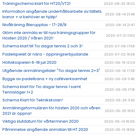
Träningschema klart för HT20/VT21
2020-08-25 18:02
Information angående underhållsarbete av tältets
2020-08-14 21:49
banor + vi behöver er hjälp!
Nivåträning återupptas - 17-28/8
2020-08-14 21:47
Glöm inte anmäla er till nya träningsgrupper för
2020-07-21 11:50
Hösten 2020 / Våren 2021!
Schema klart till Tio dagar tennis 2 och 3!
2020-07-06 17:58
Padelspelet är nära - öppningserbjudande
2020-07-02 19:58
Höllviksspelen 6-18 juli 2020
2020-06-19 12:04
Utgående anmälningstider "Tio dagar tennis 2+3"
2020-06-16 17:38
Bygge av padelbana + ny caféverksamhet
2020-06-09 11:45
Schema klart för Tio dagar tennis 1 samt
2020-06-05 17:18
Tennisläger 1+2
Schema Klart för Teknikskolan!
2020-05-29 11:42
Anmälningsformulären för hösten 2020 och våren
2020-05-25 16:51
2021 är öppna!
Viktiga slutdatum för vårterminen 2020
2020-05-14 16:06
Påminnelse angående anmälan till HT 2020
2020-05-13 18:56