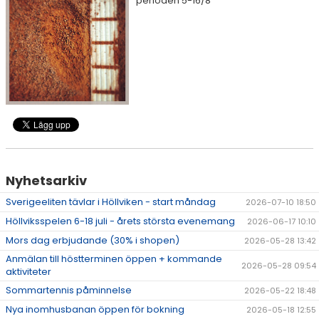
perioden 5-16/8
AKTIVITETER & LÄGER
SERIESPEL & TÄVLINGAR
TENNISSHOP
RACKET-STRÄNGNING
PADEL
GRUSBANORNA
Nyhetsarkiv
Sverigeeliten tävlar i Höllviken - start måndag
SPONSORER & SAMARBETSPARTNERS
2026-07-10 18:50
Höllviksspelen 6-18 juli - årets största evenemang
2026-06-17 10:10
AKTUELLT/SOCIAL MEDIA
Mors dag erbjudande (30% i shopen)
2026-05-28 13:42
Anmälan till höstterminen öppen + kommande
2026-05-28 09:54
KONTAKT & OM OSS
aktiviteter
Sommartennis påminnelse
2026-05-22 18:48
TRYGG TENNIS
Nya inomhusbanan öppen för bokning
2026-05-18 12:55