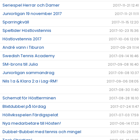
Seriespel Herrar och Damer
2017-11-21 12:41
Juniorligan 19 november 2017
2017-11-21 11:11
Sparringkväll
2017-11-15 12:20
Speltider Höstlovstennis
2017-10-23 15:36
Höstlovstennis 2017
2017-10-06 12:09
André vann i Tiburon
2017-09-29 11:14
Swedish Tennis Academy
2017-09-14 16:46
SM-brons till Julia
2017-09-08 16:40
Juniorligan sammandrag
2017-09-08 10:37
Nils 1:a & Klara 2:a i Lag-RM!
2017-09-06 08:05
2017-08-30 11:40
Schemat för Höstterminen
2017-08-28 16:10
Blixtdubbel på lördag
2017-07-24 11:47
Höllviksspelen Färdigspelat
2017-07-03 17:59
Nya medarbetare till Hösten!
2017-06-14 17:23
Dubbel-Bubbel med tennis och mingel
2017-05-29 11:16