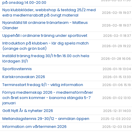
på onsdag 14.00-20.00
Nya klubbkläder, webbshop & testdag 25/2 med
2026-02-19 19:07
extra medlemsrabatt på övrigt material
Nyanställd till ordinarie tränarteam - Matteus
2026-02-18 19:07
Olander
Uppehåll i ordinarie träning under sportlovet
2026-02-11 18:37
Introduktion på klubben - lär dig spela match
2026-01-29 19:22
(orange och grön boll)
Inställd träning fredag 30/1 från 16.00 och hela
2026-01-28 16:06
lördagen 31/1
Sportlovstennis
2026-01-19 13:04
Karlskronavakan 2026
2026-01-15 13:33
Terminsstart fredag 9/1 - viktig information
2026-01-06 15:19
Förnya medlemskap 2026 - medlemsförmåner
och året som kommer - banorna stängda 5-7
2026-01-02 13:10
januari
Gott Nytt År & nyheter 2026
2025-12-31 14:03
Mellandagstennis 29-30/12 - anmälan öppen
2025-12-03 20:02
Information om vårterminen 2026
2025-12-03 13:34