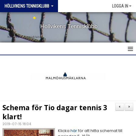
HÖLLVIKENS TENNISKLUBB
LOGGA IN
Höllvikens Tennisklubb
HEM
NYHETER
BOKA BANA
Schema för Tio dagar tennis 3
<
>
TERMINSTRÄNING HT & VT
klart!
2019-07-15 18:04
TRÄNING SOMMAR
Klicka
här
för att hitta schemat till