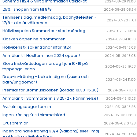
Schema Ht24 & viktig information utskickat
2024-08-29 19:06
25% i shopen fram till 8/9
2024-08-28 08:54
Tennisens dag, medlemsdag, badhyttefesten -
2024-07-20 11:01
17/8 - alla är välkomna!
Höllviksspelen Sommartour start måndag
2024-07-12 19:34
Kiosken öppen hela sommaren
2024-07-04 16:10
Höllvikens tk söker tränar inför ht24
2024-06-19 15:08
Anmälan till Höstterminen 2024 öppen!
2024-05-29 13:08
Stora friskvårdsdagen lördag 1 juni 10-16 på
2024-05-28 19:53
toppengallerian
Drop-in-träning - boka in dig nu (vuxna och
2024-05-24 11:00
barn/ungdomar)
Premiär för utomhuskiosken (lördag 10.30-15.30)
2024-05-17 10:11
Anmälan till Sommartennis v.25-27. Påminnelse!
2024-05-15 13:23
Avslutningsdagar termin
2024-05-08 15:26
Ingen träning Kristi himmelsfärd
2024-05-08 08:53
Gruspremiär
2024-05-02 07:28
Ingen ordinarie träning 30/4 (valborg) eller 1 maj
2024-04-26 07:41
+ aktuella aktiviteter/läger