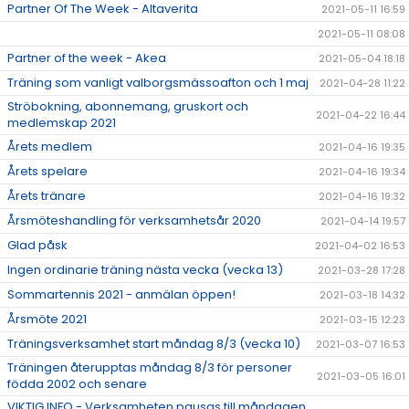
Partner Of The Week - Altaverita
2021-05-11 16:59
2021-05-11 08:08
Partner of the week - Akea
2021-05-04 18:18
Träning som vanligt valborgsmässoafton och 1 maj
2021-04-28 11:22
Ströbokning, abonnemang, gruskort och
2021-04-22 16:44
medlemskap 2021
Årets medlem
2021-04-16 19:35
Årets spelare
2021-04-16 19:34
Årets tränare
2021-04-16 19:32
Årsmöteshandling för verksamhetsår 2020
2021-04-14 19:57
Glad påsk
2021-04-02 16:53
Ingen ordinarie träning nästa vecka (vecka 13)
2021-03-28 17:28
Sommartennis 2021 - anmälan öppen!
2021-03-18 14:32
Årsmöte 2021
2021-03-15 12:23
Träningsverksamhet start måndag 8/3 (vecka 10)
2021-03-07 16:53
Träningen återupptas måndag 8/3 för personer
2021-03-05 16:01
födda 2002 och senare
VIKTIG INFO - Verksamheten pausas till måndagen