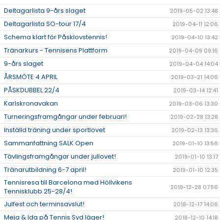
Deltagarlista 9-års slaget
2019-05-02 13:48
Deltagarlista SO-tour 17/4
2019-04-11 12:06
Schema klart för Påsklovstennis!
2019-04-10 13:42
Tränarkurs - Tennisens Plattform
2019-04-09 09:16
9-års slaget
2019-04-04 14:04
ÅRSMÖTE 4 APRIL
2019-03-21 14:06
PÅSKDUBBEL 22/4
2019-03-14 12:41
Karlskronavakan
2019-03-06 13:30
Turneringsframgångar under februari!
2019-02-28 13:28
Inställd träning under sportlovet
2019-02-13 13:36
Sammanfattning SALK Open
2019-01-10 13:56
Tävlingsframgångar under jullovet!
2019-01-10 13:17
Tränarutbildning 6-7 april!
2019-01-10 12:35
Tennisresa till Barcelona med Höllvikens
2018-12-28 07:56
Tennisklubb 25-28/4!
Julfest och terminsavslut!
2018-12-17 14:06
Meja & Ida på Tennis Syd läger!
2018-12-10 14:18