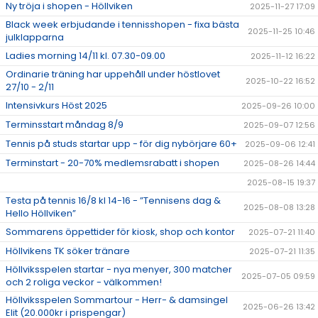
Ny tröja i shopen - Höllviken
2025-11-27 17:09
Black week erbjudande i tennisshopen - fixa bästa
2025-11-25 10:46
julklapparna
Ladies morning 14/11 kl. 07.30-09.00
2025-11-12 16:22
Ordinarie träning har uppehåll under höstlovet
2025-10-22 16:52
27/10 - 2/11
Intensivkurs Höst 2025
2025-09-26 10:00
Terminsstart måndag 8/9
2025-09-07 12:56
Tennis på studs startar upp - för dig nybörjare 60+
2025-09-06 12:41
Terminstart - 20-70% medlemsrabatt i shopen
2025-08-26 14:44
2025-08-15 19:37
Testa på tennis 16/8 kl 14-16 - ”Tennisens dag &
2025-08-08 13:28
Hello Höllviken”
Sommarens öppettider för kiosk, shop och kontor
2025-07-21 11:40
Höllvikens TK söker tränare
2025-07-21 11:35
Höllviksspelen startar - nya menyer, 300 matcher
2025-07-05 09:59
och 2 roliga veckor - välkommen!
Höllviksspelen Sommartour - Herr- & damsingel
2025-06-26 13:42
Elit (20.000kr i prispengar)