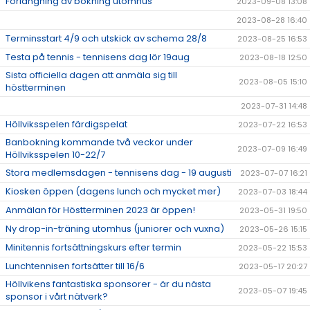
Förlängning av bokning utomhus
2023-09-08 13:08
2023-08-28 16:40
Terminsstart 4/9 och utskick av schema 28/8
2023-08-25 16:53
Testa på tennis - tennisens dag lör 19aug
2023-08-18 12:50
Sista officiella dagen att anmäla sig till
2023-08-05 15:10
höstterminen
2023-07-31 14:48
Höllviksspelen färdigspelat
2023-07-22 16:53
Banbokning kommande två veckor under
2023-07-09 16:49
Höllviksspelen 10-22/7
Stora medlemsdagen - tennisens dag - 19 augusti
2023-07-07 16:21
Kiosken öppen (dagens lunch och mycket mer)
2023-07-03 18:44
Anmälan för Höstterminen 2023 är öppen!
2023-05-31 19:50
Ny drop-in-träning utomhus (juniorer och vuxna)
2023-05-26 15:15
Minitennis fortsättningskurs efter termin
2023-05-22 15:53
Lunchtennisen fortsätter till 16/6
2023-05-17 20:27
Höllvikens fantastiska sponsorer - är du nästa
2023-05-07 19:45
sponsor i vårt nätverk?