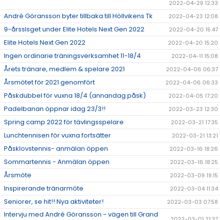
2022-04-29 12:33
André Göransson byter tillbaka till Höllvikens Tk
2022-04-23 12:08
9-årsslsget under Elite Hotels Next Gen 2022
2022-04-20 15:47
Elite Hotels Next Gen 2022
2022-04-20 15:20
Ingen ordinarie träningsverksamhet 11-18/4
2022-04-11 15:08
Årets tränare, medlem & spelare 2021
2022-04-06 06:37
Årsmötet för 2021 genomfört
2022-04-06 06:33
Påskdubbel för vuxna 18/4 (annandag påsk)
2022-04-05 17:20
Padelbanan öppnar idag 23/3!!
2022-03-23 12:30
Spring camp 2022 för tävlingsspelare
2022-03-21 17:35
Lunchtennisen för vuxna fortsätter
2022-03-21 13:21
Påsklovstennis- anmälan öppen
2022-03-16 18:26
Sommartennis - Anmälan öppen
2022-03-16 18:25
Årsmöte
2022-03-09 19:15
Inspirerande tränarmöte
2022-03-04 11:34
Seniorer, se hit!! Nya aktiviteter!
2022-03-03 07:58
Intervju med André Göransson - vägen till Grand
2022-03-01 21:37