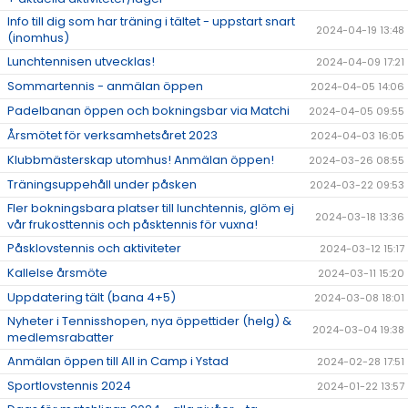
Info till dig som har träning i tältet - uppstart snart
2024-04-19 13:48
(inomhus)
Lunchtennisen utvecklas!
2024-04-09 17:21
Sommartennis - anmälan öppen
2024-04-05 14:06
Padelbanan öppen och bokningsbar via Matchi
2024-04-05 09:55
Årsmötet för verksamhetsåret 2023
2024-04-03 16:05
Klubbmästerskap utomhus! Anmälan öppen!
2024-03-26 08:55
Träningsuppehåll under påsken
2024-03-22 09:53
Fler bokningsbara platser till lunchtennis, glöm ej
2024-03-18 13:36
vår frukosttennis och påsktennis för vuxna!
Påsklovstennis och aktiviteter
2024-03-12 15:17
Kallelse årsmöte
2024-03-11 15:20
Uppdatering tält (bana 4+5)
2024-03-08 18:01
Nyheter i Tennisshopen, nya öppettider (helg) &
2024-03-04 19:38
medlemsrabatter
Anmälan öppen till All in Camp i Ystad
2024-02-28 17:51
Sportlovstennis 2024
2024-01-22 13:57