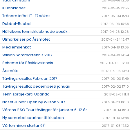
Tack Christian!
2017-05-18 12:35
Klubbkläder!
2017-05-15 12:55
Tränare inför HT -17 sökes
2017-05-04 15:13
Dubbel-Bubbel
2017-05-03 10:58
Höllvikens tennisklubb hade besök...
2017-04-26 12:26
Utmärkelser på Årsmötet
2017-04-24 12:47
Medlemsenkät
2017-04-18 13:05
Wilson Sommartennis 2017
2017-04-13 14:54
Schema för Påsklovstennis
2017-04-05 16:09
Årsmöte
2017-04-05 10:51
Tävlingsresultat Februari 2017
2017-03-03 11:49
Tävlingsresultat december& januari
2017-02-02 17:10
Tennisprojektet i Uganda
2017-02-01 11:11
Näset Junior Open by Wilson 2017
2017-01-23 19:50
Vårens If SO Tour tävlingar för juniorer 6-12 år
2017-01-14 19:51
Ny samarbetspartner till klubben
2017-01-10 13:48
Vårterminen startar 6/1
2017-01-05 17:32