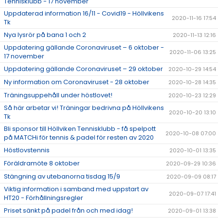
Tennisklubb - 17 november
Uppdaterad information 16/11 - Covid19 - Höllvikens
2020-11-16 17:54
Tk
Nya lysrör på bana 1 och 2
2020-11-13 12:16
Uppdatering gällande Coronaviruset – 6 oktober -
2020-11-06 13:25
17 november
Uppdatering gällande Coronaviruset – 29 oktober
2020-10-29 14:54
Ny information om Coronaviruset - 28 oktober
2020-10-28 14:35
Träningsuppehåll under höstlovet!
2020-10-23 12:29
Så här arbetar vi! Träningar bedrivna på Höllvikens
2020-10-20 13:10
Tk
Bli sponsor till Höllviken Tennisklubb - få spelpott
2020-10-08 07:00
på MATCHi för tennis & padel för resten av 2020
Höstlovstennis
2020-10-01 13:35
Föräldramöte 8 oktober
2020-09-29 10:36
Stängning av utebanorna tisdag 15/9
2020-09-09 08:17
Viktig information i samband med uppstart av
2020-09-07 17:41
HT20 - Förhållningsregler
Priset sänkt på padel från och med idag!
2020-09-01 13:38