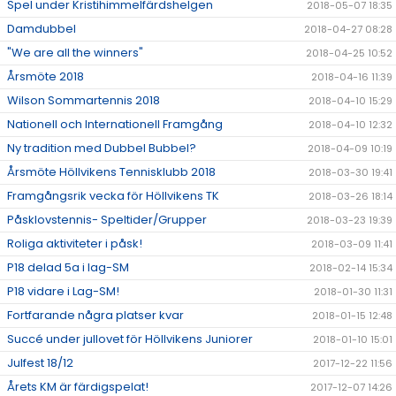
Spel under Kristihimmelfärdshelgen
2018-05-07 18:35
Damdubbel
2018-04-27 08:28
"We are all the winners"
2018-04-25 10:52
Årsmöte 2018
2018-04-16 11:39
Wilson Sommartennis 2018
2018-04-10 15:29
Nationell och Internationell Framgång
2018-04-10 12:32
Ny tradition med Dubbel Bubbel?
2018-04-09 10:19
Årsmöte Höllvikens Tennisklubb 2018
2018-03-30 19:41
Framgångsrik vecka för Höllvikens TK
2018-03-26 18:14
Påsklovstennis- Speltider/Grupper
2018-03-23 19:39
Roliga aktiviteter i påsk!
2018-03-09 11:41
P18 delad 5a i lag-SM
2018-02-14 15:34
P18 vidare i Lag-SM!
2018-01-30 11:31
Fortfarande några platser kvar
2018-01-15 12:48
Succé under jullovet för Höllvikens Juniorer
2018-01-10 15:01
Julfest 18/12
2017-12-22 11:56
Årets KM är färdigspelat!
2017-12-07 14:26