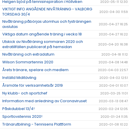
Helgen bjöd på tennisinspiration i Höllviken
2020-05-11 12:30
VIKTIGT INFO ANGÅENDE NIVÅTRÄNING - VALBORG
2020-04-30 11:59
TORSDAG 30/4
Nivåträning påbörjas utomhus och fysträningen
2020-04-27 16:25
avslutas
Viktiga datum angående träning i vecka 18
2020-04-27 16:22
Utskick av Nivåträning sommaren 2020 och
2020-04-20 16:38
extratillfällen publicerat på hemsidan
Nivåträning och extradatum
2020-04-18 11:12
Wilson Sommartennis 2020
2020-04-08 14:48
Årets tränare, spelare och medlem
2020-04-03 22:57
Inställd Miditävling
2020-04-02 12:51
Årsmöte för verksamhetsår 2019
2020-04-01 10:07
Ny klubb- och sportchef
2020-03-25 11:01
Information med anledning av Coronaviruset
2020-03-13 08:47
Påskdubbel 13/4!
2020-02-24 12:05
Sportlovstennis 2020!
2020-01-24 11:35
Tränarutbilning - Tennisens Plattform
2020-01-08 10:22