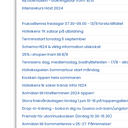
Ny bollmaskin - bokningsbar from. 8/10
Intensivkurs Höst 2024
Frukosttennis fredagar 07.30-09.00 - 13/9 första tillfället
Höllvikens TK satsar på utbildning
Terminsstart torsdag 5 september
Schema Ht24 & viktig information utskickat
25% i shopen fram till 8/9
Tennisens dag, medlemsdag, badhyttefesten - 17/8 - all
Höllviksspelen Sommartour start måndag
Kiosken öppen hela sommaren
Höllvikens tk söker tränar inför ht24
Anmälan till Höstterminen 2024 öppen!
Stora friskvårdsdagen lördag 1 juni 10-16 på toppengaller
Drop-in-träning - boka in dig nu (vuxna och barn/ungdo
Premiär för utomhuskiosken (lördag 10.30-15.30)
Anmälan till Sommartennis v.25-27. Påminnelse!