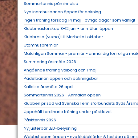
Sommartennis påminnelse
Nya inomhusbanan öppen för bokning
Ingen träning torsdag 14 maj - övriga dagar som vanligt
Klubbmästerskap 8-12 juni - anmälan öppen
Klubbresa (vuxna) till Marbella i oktober
Utomhuspremiär
Matchligan Sommar - premiär - anmäl dig för roliga mat
Summering årsmöte 2026
Angående träning valborg och 1 maj
Padelbanan öppen och bokningsbar
Kallelse årsmöte 26 april
Sommartennis 2026 - Anmälan öppen
Klubben prisad vid Svenska Tennisförbundets Syds Årsm
Uppehåll i ordinarie träning under påsklovet
Påsktennis 2026
Ny justerbar LED-belysning
Webbshopen öppen - nya klubbkläder & testdag på ons