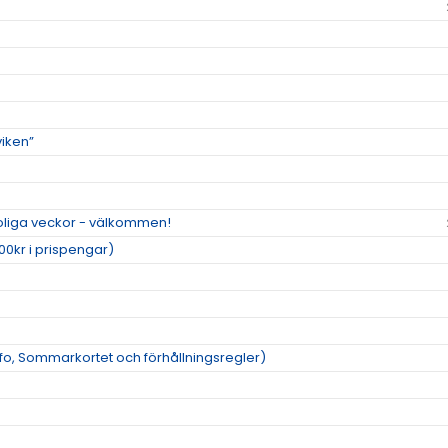
viken”
roliga veckor - välkommen!
00kr i prispengar)
o, Sommarkortet och förhållningsregler)