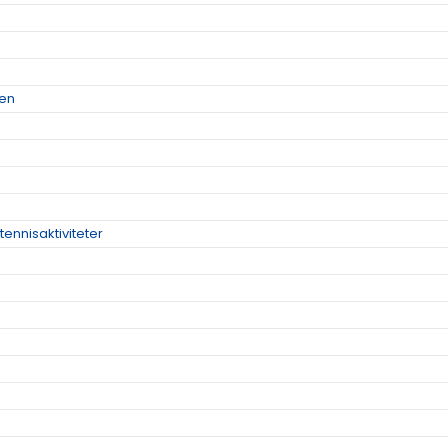
men
tennisaktiviteter