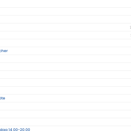
cher
öte
dag 14.00-20.00