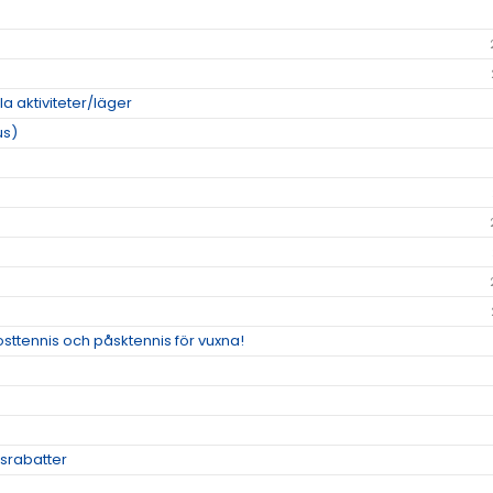
la aktiviteter/läger
us)
kosttennis och påsktennis för vuxna!
srabatter