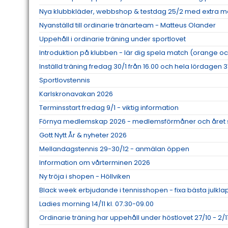
Nya klubbkläder, webbshop & testdag 25/2 med extra me
Nyanställd till ordinarie tränarteam - Matteus Olander
Uppehåll i ordinarie träning under sportlovet
Introduktion på klubben - lär dig spela match (orange oc
Inställd träning fredag 30/1 från 16.00 och hela lördagen 3
Sportlovstennis
Karlskronavakan 2026
Terminsstart fredag 9/1 - viktig information
Förnya medlemskap 2026 - medlemsförmåner och året 
Gott Nytt År & nyheter 2026
Mellandagstennis 29-30/12 - anmälan öppen
Information om vårterminen 2026
Ny tröja i shopen - Höllviken
Black week erbjudande i tennisshopen - fixa bästa julkl
Ladies morning 14/11 kl. 07.30-09.00
Ordinarie träning har uppehåll under höstlovet 27/10 - 2/1