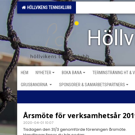
HÖLLVIKENS TENNISKLUBB
Höll
HEM
NYHETER
BOKA BANA
TERMINSTRÄNING HT & 
GRUSBANORNA
SPONSORER & SAMARBETSPARTNERS
Årsmöte för verksamhetsår 201
2020-04-01 10:07
Tisdagen den 31/3 genomförde föreningen årsmöte.
Handlingar finner du här nedan: