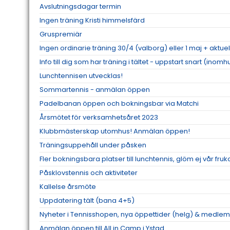
Avslutningsdagar termin
Ingen träning Kristi himmelsfärd
Gruspremiär
Ingen ordinarie träning 30/4 (valborg) eller 1 maj + aktuel
Info till dig som har träning i tältet - uppstart snart (inomh
Lunchtennisen utvecklas!
Sommartennis - anmälan öppen
Padelbanan öppen och bokningsbar via Matchi
Årsmötet för verksamhetsåret 2023
Klubbmästerskap utomhus! Anmälan öppen!
Träningsuppehåll under påsken
Fler bokningsbara platser till lunchtennis, glöm ej vår fru
Påsklovstennis och aktiviteter
Kallelse årsmöte
Uppdatering tält (bana 4+5)
Nyheter i Tennisshopen, nya öppettider (helg) & medlem
Anmälan öppen till All in Camp i Ystad