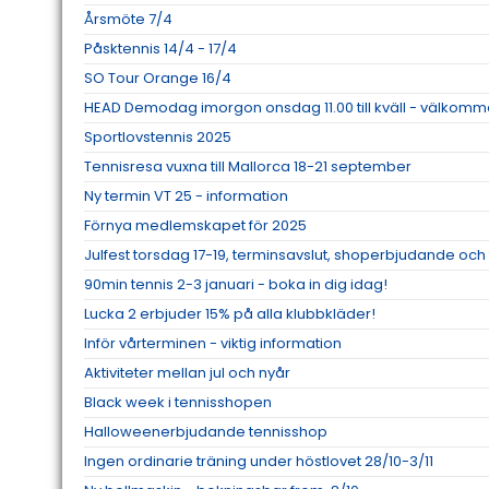
Årsmöte 7/4
Påsktennis 14/4 - 17/4
SO Tour Orange 16/4
HEAD Demodag imorgon onsdag 11.00 till kväll - välkom
Sportlovstennis 2025
Tennisresa vuxna till Mallorca 18-21 september
Ny termin VT 25 - information
Förnya medlemskapet för 2025
Julfest torsdag 17-19, terminsavslut, shoperbjudande och 
90min tennis 2-3 januari - boka in dig idag!
Lucka 2 erbjuder 15% på alla klubbkläder!
Inför vårterminen - viktig information
Aktiviteter mellan jul och nyår
Black week i tennisshopen
Halloweenerbjudande tennisshop
Ingen ordinarie träning under höstlovet 28/10-3/11