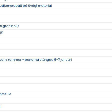
dlemsrabatt på övrigt material
h grön boll)
1/1
som kommer - banorna stängda 5-7 januari
apparna
1