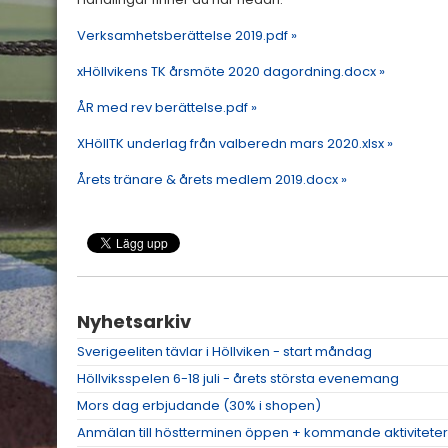
Verksamhetsberättelse 2019.pdf »
xHöllvikens TK årsmöte 2020 dagordning.docx »
ÅR med rev berättelse.pdf »
XHöllTK underlag från valberedn mars 2020.xlsx »
Årets tränare & årets medlem 2019.docx »
Nyhetsarkiv
Sverigeeliten tävlar i Höllviken - start måndag
Höllviksspelen 6-18 juli - årets största evenemang
Mors dag erbjudande (30% i shopen)
Anmälan till höstterminen öppen + kommande aktiviteter