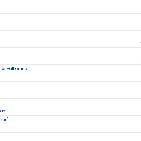
a är välkomna!
ian
mar)