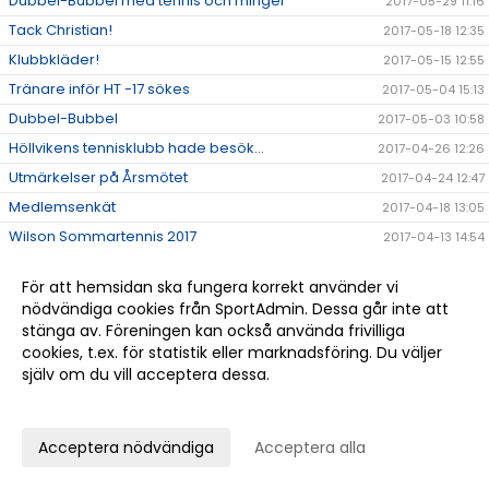
Dubbel-Bubbel med tennis och mingel
2017-05-29 11:16
Tack Christian!
2017-05-18 12:35
Klubbkläder!
2017-05-15 12:55
Tränare inför HT -17 sökes
2017-05-04 15:13
Dubbel-Bubbel
2017-05-03 10:58
Höllvikens tennisklubb hade besök...
2017-04-26 12:26
Utmärkelser på Årsmötet
2017-04-24 12:47
Medlemsenkät
2017-04-18 13:05
Wilson Sommartennis 2017
2017-04-13 14:54
Schema för Påsklovstennis
2017-04-05 16:09
För att hemsidan ska fungera korrekt använder vi
Årsmöte
2017-04-05 10:51
nödvändiga cookies från SportAdmin. Dessa går inte att
Tävlingsresultat Februari 2017
2017-03-03 11:49
stänga av. Föreningen kan också använda frivilliga
cookies, t.ex. för statistik eller marknadsföring. Du väljer
Tävlingsresultat december& januari
2017-02-02 17:10
själv om du vill acceptera dessa.
Tennisprojektet i Uganda
2017-02-01 11:11
Anpassa dina val
Näset Junior Open by Wilson 2017
2017-01-23 19:50
Vårens If SO Tour tävlingar för juniorer 6-12 år
2017-01-14 19:51
Acceptera nödvändiga
Acceptera alla
Ny samarbetspartner till klubben
2017-01-10 13:48