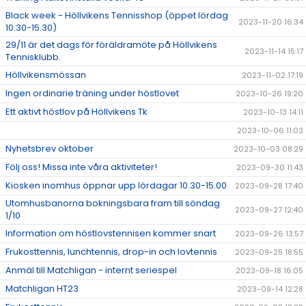
Black week - Höllvikens Tennisshop (öppet lördag
2023-11-20 16:34
10.30-15.30)
29/11 är det dags för föräldramöte på Höllvikens
2023-11-14 15:17
Tennisklubb.
Höllvikensmössan
2023-11-02 17:19
Ingen ordinarie träning under höstlovet
2023-10-26 19:20
Ett aktivt höstlov på Höllvikens Tk
2023-10-13 14:11
2023-10-06 11:03
Nyhetsbrev oktober
2023-10-03 08:29
Följ oss! Missa inte våra aktiviteter!
2023-09-30 11:43
Kiosken inomhus öppnar upp lördagar 10.30-15.00
2023-09-28 17:40
Utomhusbanorna bokningsbara fram till söndag
2023-09-27 12:40
1/10
Information om höstlovstennisen kommer snart
2023-09-26 13:57
Frukosttennis, lunchtennis, drop-in och lovtennis
2023-09-25 18:55
Anmäl till Matchligan - internt seriespel
2023-09-18 16:05
Matchligan HT23
2023-09-14 12:28