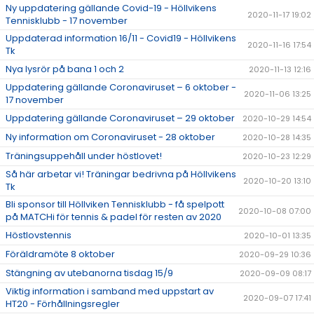
Ny uppdatering gällande Covid-19 - Höllvikens
2020-11-17 19:02
Tennisklubb - 17 november
Uppdaterad information 16/11 - Covid19 - Höllvikens
2020-11-16 17:54
Tk
Nya lysrör på bana 1 och 2
2020-11-13 12:16
Uppdatering gällande Coronaviruset – 6 oktober -
2020-11-06 13:25
17 november
Uppdatering gällande Coronaviruset – 29 oktober
2020-10-29 14:54
Ny information om Coronaviruset - 28 oktober
2020-10-28 14:35
Träningsuppehåll under höstlovet!
2020-10-23 12:29
Så här arbetar vi! Träningar bedrivna på Höllvikens
2020-10-20 13:10
Tk
Bli sponsor till Höllviken Tennisklubb - få spelpott
2020-10-08 07:00
på MATCHi för tennis & padel för resten av 2020
Höstlovstennis
2020-10-01 13:35
Föräldramöte 8 oktober
2020-09-29 10:36
Stängning av utebanorna tisdag 15/9
2020-09-09 08:17
Viktig information i samband med uppstart av
2020-09-07 17:41
HT20 - Förhållningsregler