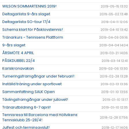
WILSON SOMMARTENNIS 2019!
2019-05-15 13:32
Deltagarlista 9-års slaget
2019-05-02 13:48
Deltagarlista SO-tour 17/4
2019-04-11 12:06
Schema klart för Påsklovstennis!
2019-04-10 13:42
Tränarkurs - Tennisens Plattform
2019-04-09 09:16
9-års slaget
2019-04-04 14:04
ÅRSMÖTE 4 APRIL
2019-03-21 14:06
PÅSKDUBBEL 22/4
2019-03-14 12:41
Karlskronavakan
2019-03-06 13:30
Turneringsframgångar under februari!
2019-02-28 13:28
Inställd träning under sportlovet
2019-02-13 13:36
Sammanfattning SALK Open
2019-01-10 13:56
Tävlingsframgångar under jullovet!
2019-01-10 13:17
Tränarutbildning 6-7 april!
2019-01-10 12:35
Tennisresa till Barcelona med Höllvikens
2018-12-28 07:56
Tennisklubb 25-28/4!
Julfest och terminsavslut!
2018-12-17 14:06