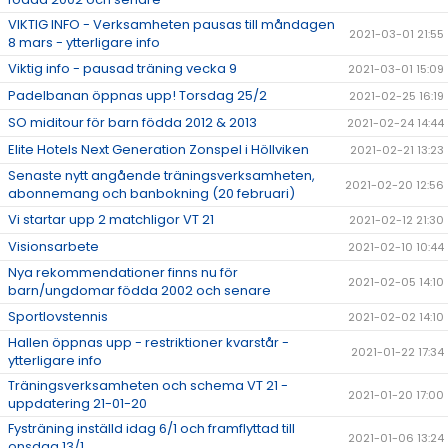
VIKTIG INFO - Verksamheten pausas till måndagen
2021-03-01 21:55
8 mars - ytterligare info
Viktig info - pausad träning vecka 9
2021-03-01 15:09
Padelbanan öppnas upp! Torsdag 25/2
2021-02-25 16:19
SO miditour för barn födda 2012 & 2013
2021-02-24 14:44
Elite Hotels Next Generation Zonspel i Höllviken
2021-02-21 13:23
Senaste nytt angående träningsverksamheten,
2021-02-20 12:56
abonnemang och banbokning (20 februari)
Vi startar upp 2 matchligor VT 21
2021-02-12 21:30
Visionsarbete
2021-02-10 10:44
Nya rekommendationer finns nu för
2021-02-05 14:10
barn/ungdomar födda 2002 och senare
Sportlovstennis
2021-02-02 14:10
Hallen öppnas upp - restriktioner kvarstår -
2021-01-22 17:34
ytterligare info
Träningsverksamheten och schema VT 21 -
2021-01-20 17:00
uppdatering 21-01-20
Fysträning inställd idag 6/1 och framflyttad till
2021-01-06 13:24
onsdag 13/1