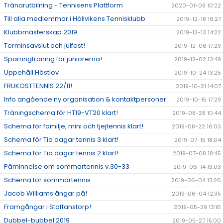
Tränarutbilning - Tennisens Plattform
2020-01-08 10:22
Till alla medlemmar i Höllvikens Tennisklubb
2019-12-18 16:27
Klubbmästerskap 2019
2019-12-13 14:22
Terminsavslut och julfest!
2019-12-06 17:29
Sparringträning för juniorerna!
2019-12-02 13:49
Uppehåll Höstlov
2019-10-24 13:25
FRUKOSTTENNIS 22/11!
2019-10-21 14:07
Info angående ny organisation & kontaktpersoner
2019-10-15 17:29
Träningschema för HT19-VT20 klart!
2019-08-28 10:44
Schema för familje, mini och tjejtennis klart!
2019-08-22 16:03
Schema för Tio dagar tennis 3 klart!
2019-07-15 18:04
Schema för Tio dagar tennis 2 klart!
2019-07-08 18:45
Påminnelse om sommartennis v.30-33
2019-06-14 13:03
Schema för sommartennis
2019-06-04 13:26
Jacob Williams ångar på!
2019-06-04 12:35
Framgångar i Staffanstorp!
2019-05-29 13:16
Dubbel-bubbel 2019
2019-05-27 15:00