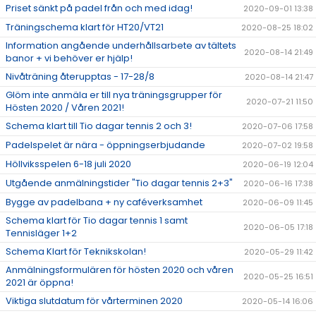
Priset sänkt på padel från och med idag!
2020-09-01 13:38
Träningschema klart för HT20/VT21
2020-08-25 18:02
Information angående underhållsarbete av tältets
2020-08-14 21:49
banor + vi behöver er hjälp!
Nivåträning återupptas - 17-28/8
2020-08-14 21:47
Glöm inte anmäla er till nya träningsgrupper för
2020-07-21 11:50
Hösten 2020 / Våren 2021!
Schema klart till Tio dagar tennis 2 och 3!
2020-07-06 17:58
Padelspelet är nära - öppningserbjudande
2020-07-02 19:58
Höllviksspelen 6-18 juli 2020
2020-06-19 12:04
Utgående anmälningstider "Tio dagar tennis 2+3"
2020-06-16 17:38
Bygge av padelbana + ny caféverksamhet
2020-06-09 11:45
Schema klart för Tio dagar tennis 1 samt
2020-06-05 17:18
Tennisläger 1+2
Schema Klart för Teknikskolan!
2020-05-29 11:42
Anmälningsformulären för hösten 2020 och våren
2020-05-25 16:51
2021 är öppna!
Viktiga slutdatum för vårterminen 2020
2020-05-14 16:06