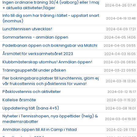
Ingen ordinarie träning 30/4 (valborg) eller 1 maj
2024-04-26 07:41
+ aktuella aktiviteter/läger
Info till dig som har träning i tältet - uppstart snart
2024-04-19 13:48
(inomhus)
Lunchtennisen utvecklas!
2024-04-09 17:21
Sommartennis - anmälan öppen
2024-04-05 14:06
Padelbanan öppen och bokningsbar via Matchi
2024-04-05 09:55
Årsmötet för verksamhetsåret 2023
2024-04-03 16:05
Klubbmästerskap utomhus! Anmälan öppen!
2024-03-26 08:55
Träningsuppehåll under påsken
2024-03-22 09:53
Fler bokningsbara platser till lunchtennis, glöm ej
2024-03-18 13:36
vår frukosttennis och påsktennis för vuxna!
Påsklovstennis och aktiviteter
2024-03-12 15:17
Kallelse årsmöte
2024-03-11 15:20
Uppdatering tält (bana 4+5)
2024-03-08 18:01
Nyheter i Tennisshopen, nya öppettider (helg) &
2024-03-04 19:38
medlemsrabatter
Anmälan öppen till All in Camp i Ystad
2024-02-28 17:51