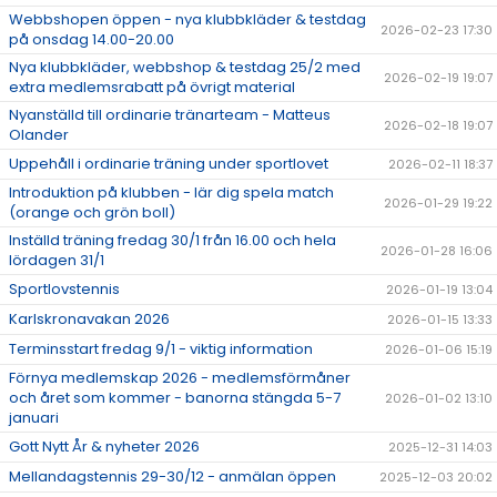
Webbshopen öppen - nya klubbkläder & testdag
2026-02-23 17:30
på onsdag 14.00-20.00
Nya klubbkläder, webbshop & testdag 25/2 med
2026-02-19 19:07
extra medlemsrabatt på övrigt material
Nyanställd till ordinarie tränarteam - Matteus
2026-02-18 19:07
Olander
Uppehåll i ordinarie träning under sportlovet
2026-02-11 18:37
Introduktion på klubben - lär dig spela match
2026-01-29 19:22
(orange och grön boll)
Inställd träning fredag 30/1 från 16.00 och hela
2026-01-28 16:06
lördagen 31/1
Sportlovstennis
2026-01-19 13:04
Karlskronavakan 2026
2026-01-15 13:33
Terminsstart fredag 9/1 - viktig information
2026-01-06 15:19
Förnya medlemskap 2026 - medlemsförmåner
och året som kommer - banorna stängda 5-7
2026-01-02 13:10
januari
Gott Nytt År & nyheter 2026
2025-12-31 14:03
Mellandagstennis 29-30/12 - anmälan öppen
2025-12-03 20:02