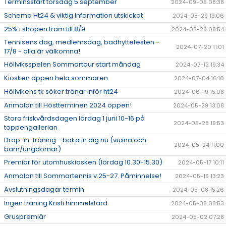
Terminsstart torsdag 5 september
2024-09-05 08:38
Schema Ht24 & viktig information utskickat
2024-08-29 19:06
25% i shopen fram till 8/9
2024-08-28 08:54
Tennisens dag, medlemsdag, badhyttefesten -
2024-07-20 11:01
17/8 - alla är välkomna!
Höllviksspelen Sommartour start måndag
2024-07-12 19:34
Kiosken öppen hela sommaren
2024-07-04 16:10
Höllvikens tk söker tränar inför ht24
2024-06-19 15:08
Anmälan till Höstterminen 2024 öppen!
2024-05-29 13:08
Stora friskvårdsdagen lördag 1 juni 10-16 på
2024-05-28 19:53
toppengallerian
Drop-in-träning - boka in dig nu (vuxna och
2024-05-24 11:00
barn/ungdomar)
Premiär för utomhuskiosken (lördag 10.30-15.30)
2024-05-17 10:11
Anmälan till Sommartennis v.25-27. Påminnelse!
2024-05-15 13:23
Avslutningsdagar termin
2024-05-08 15:26
Ingen träning Kristi himmelsfärd
2024-05-08 08:53
Gruspremiär
2024-05-02 07:28