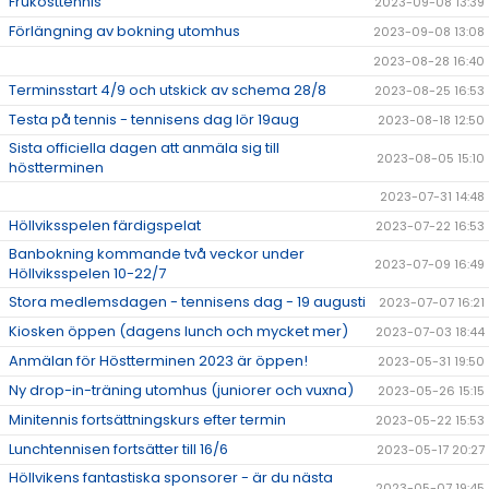
Frukosttennis
2023-09-08 13:39
Förlängning av bokning utomhus
2023-09-08 13:08
2023-08-28 16:40
Terminsstart 4/9 och utskick av schema 28/8
2023-08-25 16:53
Testa på tennis - tennisens dag lör 19aug
2023-08-18 12:50
Sista officiella dagen att anmäla sig till
2023-08-05 15:10
höstterminen
2023-07-31 14:48
Höllviksspelen färdigspelat
2023-07-22 16:53
Banbokning kommande två veckor under
2023-07-09 16:49
Höllviksspelen 10-22/7
Stora medlemsdagen - tennisens dag - 19 augusti
2023-07-07 16:21
Kiosken öppen (dagens lunch och mycket mer)
2023-07-03 18:44
Anmälan för Höstterminen 2023 är öppen!
2023-05-31 19:50
Ny drop-in-träning utomhus (juniorer och vuxna)
2023-05-26 15:15
Minitennis fortsättningskurs efter termin
2023-05-22 15:53
Lunchtennisen fortsätter till 16/6
2023-05-17 20:27
Höllvikens fantastiska sponsorer - är du nästa
2023-05-07 19:45