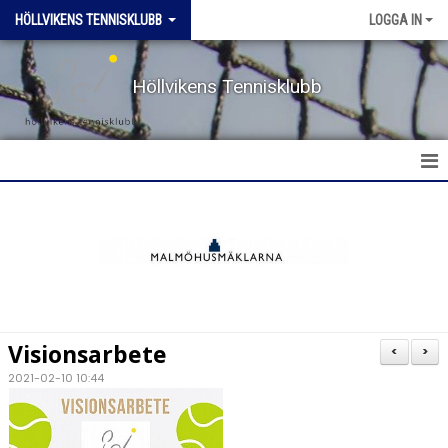
HÖLLVIKENS TENNISKLUBB
LOGGA IN
Höllvikens Tennisklubb
HEM
NYHETER
BOKA BANA
Visionsarbete
<
>
TERMINSTRÄNING HT & VT
2021-02-10 10:44
TRÄNING SOMMAR