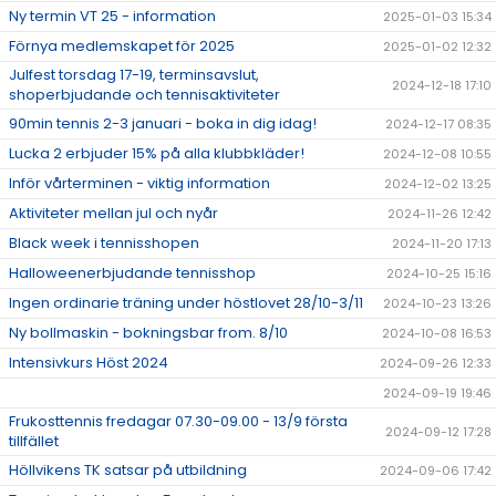
Ny termin VT 25 - information
2025-01-03 15:34
Förnya medlemskapet för 2025
2025-01-02 12:32
Julfest torsdag 17-19, terminsavslut,
2024-12-18 17:10
shoperbjudande och tennisaktiviteter
90min tennis 2-3 januari - boka in dig idag!
2024-12-17 08:35
Lucka 2 erbjuder 15% på alla klubbkläder!
2024-12-08 10:55
Inför vårterminen - viktig information
2024-12-02 13:25
Aktiviteter mellan jul och nyår
2024-11-26 12:42
Black week i tennisshopen
2024-11-20 17:13
Halloweenerbjudande tennisshop
2024-10-25 15:16
Ingen ordinarie träning under höstlovet 28/10-3/11
2024-10-23 13:26
Ny bollmaskin - bokningsbar from. 8/10
2024-10-08 16:53
Intensivkurs Höst 2024
2024-09-26 12:33
2024-09-19 19:46
Frukosttennis fredagar 07.30-09.00 - 13/9 första
2024-09-12 17:28
tillfället
Höllvikens TK satsar på utbildning
2024-09-06 17:42