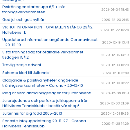
Fysträningen startar upp 6/1 + info
2021-01-04 18:43
träningsverksamheten
God jul och gott nytt år!
2020-12-23 21:15
VIKTIGT INFORMATION - GYAHALLEN STÄNGS 23/12 -
2020-12-22 16:28
Höllvikens Tk
Uppdaterad information angående Coronaviruset
2020-12-19 10:41
- 20-12-19
Sista träningsdag för ordinarie verksamhet -
2020-12-15 13:50
tisdagen 15/12
Trevlig tredje advent
2020-12-13 10:29
Schema klart till Jultennis!
2020-12-11 12:49
Glädjande & positiva nyheter angående
2020-12-10 18:22
träningsverksamheten - Corona - 20-12-10
Idag är sista anmälningsdagen för jultennisen!!
2020-12-09 13:51
Julerbjudande och perfekta julklapparna från
2020-12-03 21:09
Höllvikens Tennisklubb - besök vår shop!
Jultennis för dig född 2005-2013
2020-12-01 19:36
Senaste info/uppdatering 20-11-27 - Corona -
2020-11-28 14:29
Höllvikens Tennisklubb