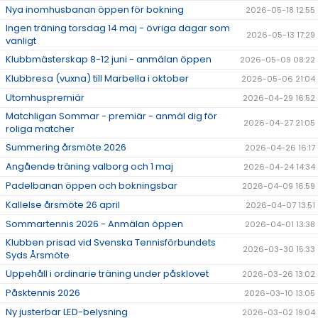
Nya inomhusbanan öppen för bokning
2026-05-18 12:55
Ingen träning torsdag 14 maj - övriga dagar som
2026-05-13 17:29
vanligt
Klubbmästerskap 8-12 juni - anmälan öppen
2026-05-09 08:22
Klubbresa (vuxna) till Marbella i oktober
2026-05-06 21:04
Utomhuspremiär
2026-04-29 16:52
Matchligan Sommar - premiär - anmäl dig för
2026-04-27 21:05
roliga matcher
Summering årsmöte 2026
2026-04-26 16:17
Angående träning valborg och 1 maj
2026-04-24 14:34
Padelbanan öppen och bokningsbar
2026-04-09 16:59
Kallelse årsmöte 26 april
2026-04-07 13:51
Sommartennis 2026 - Anmälan öppen
2026-04-01 13:38
Klubben prisad vid Svenska Tennisförbundets
2026-03-30 15:33
Syds Årsmöte
Uppehåll i ordinarie träning under påsklovet
2026-03-26 13:02
Påsktennis 2026
2026-03-10 13:05
Ny justerbar LED-belysning
2026-03-02 19:04