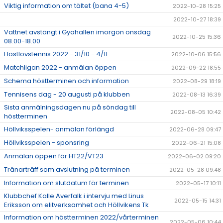
Viktig information om tältet (bana 4-5)
2022-10-28 15:25
2022-10-27 18:39
Vattnet avstängt i Gyahallen imorgon onsdag
2022-10-25 15:36
08.00-18.00
Höstlovstennis 2022 - 31/10 - 4/11
2022-10-06 15:56
Matchligan 2022 - anmälan öppen
2022-09-22 18:55
Schema höstterminen och information
2022-08-29 18:19
Tennisens dag - 20 augusti på klubben
2022-08-13 16:39
Sista anmälningsdagen nu på söndag till
2022-08-05 10:42
höstterminen
Höllviksspelen- anmälan förlängd
2022-06-28 09:47
Höllviksspelen - sponsring
2022-06-21 15:08
Anmälan öppen för HT22/VT23
2022-06-02 09:20
Tränarträff som avslutning på terminen
2022-05-28 09:48
Information om slutdatum för terminen
2022-05-17 10:11
Klubbchef Kalle Averfalk i intervju med Linus
2022-05-15 14:31
Eriksson om elitverksamhet och Höllvikens Tk
Information om höstterminen 2022/vårterminen
2022-05-06 10:44