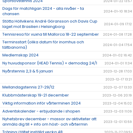
Sportlovstennis 2024
2024-01-22 13:57
Dags för matchligan 2024 - alla nivåer - ta
2024-01-10 18:34
chansen
Stötta Höllvikens André Göransson och Davis Cup
2024-01-09 17:12
laget mot Brasilien i Helsingborg
Tennisresa för vuxna till Mallorca 18-22 september
2024-01-08 17:28
Terminsstart (olika datum för inomhus och
2024-01-04 17:54
tältbanorna)
Medlemskap 2024
2024-01-02 16:42
Ny huvudsponsor (HEAD Tennis) + demodag 24/1
2024-01-01 11:34
Nyårstennis 2,3 & 5 januari
2023-12-28 17:03
2023-12-17 13:21
Mellandagstennis 27-29/12
2023-12-07 13:33
Klubbmästerskap 19-21 december
2023-12-06 20:19
Viktig information inför vårterminen 2024
2023-12-04 15:02
Adventskalender - erbjudande i shopen
2023-12-03 11:09
Nyhetsbrev december - massor av aktiviteter att
2023-12-01 10:59
anmäla dig till + info om höst- och vårtermin
Träning i tältet inställd vecka 48
2023-11-27 09:51