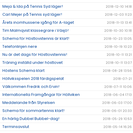
Meja & Ida på Tennis Syd läger!
2018-12-10 14:18
Carl Mejer på Tennis syd läger!
2018-12-03 11:23
Årets inomhusserie igång för A-laget
2018-11-13 13:41
Tim Malmqvist klassegrare i Växjö!
2018-10-30 10:18
Schema för Höstlovstennis är klart!
2018-10-23 13:05
Telefonlinjen nere
2018-10-19 10:23
Nu är det dags för Höstlovstennis!
2018-10-11 13:21
Träning inställd under höstlovet
2018-10-11 13:07
Höstens Schema klart
2018-08-28 13:56
Höllviksspelen 2018 färdigspelat
2018-07-21
Välkommen Fredrik och Ervin!
2018-07-11 10:06
Internationella Framgångar för Höllviken
2018-06-04 17:13
Meddelande från Styrelsen
2018-06-03 17:00
Schema för sommartennis klart!
2018-06-01 20:33
En härlig Dubbel Bubbel-dag!
2018-05-29 10:53
Terminsavslut
2018-05-14 16:26