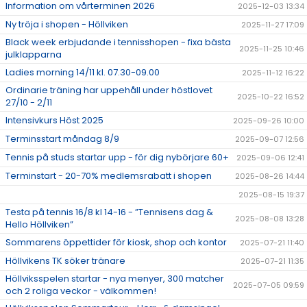
Information om vårterminen 2026
2025-12-03 13:34
Ny tröja i shopen - Höllviken
2025-11-27 17:09
Black week erbjudande i tennisshopen - fixa bästa
2025-11-25 10:46
julklapparna
Ladies morning 14/11 kl. 07.30-09.00
2025-11-12 16:22
Ordinarie träning har uppehåll under höstlovet
2025-10-22 16:52
27/10 - 2/11
Intensivkurs Höst 2025
2025-09-26 10:00
Terminsstart måndag 8/9
2025-09-07 12:56
Tennis på studs startar upp - för dig nybörjare 60+
2025-09-06 12:41
Terminstart - 20-70% medlemsrabatt i shopen
2025-08-26 14:44
2025-08-15 19:37
Testa på tennis 16/8 kl 14-16 - ”Tennisens dag &
2025-08-08 13:28
Hello Höllviken”
Sommarens öppettider för kiosk, shop och kontor
2025-07-21 11:40
Höllvikens TK söker tränare
2025-07-21 11:35
Höllviksspelen startar - nya menyer, 300 matcher
2025-07-05 09:59
och 2 roliga veckor - välkommen!