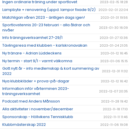
Ingen ordinarie träning under sportlovet
2023-02-15 18:28
Lampbyte + renovering (uppd. lampor fixade 9/2)
2023-02-01 22:04
Matchligan våren 2023 - äntligen dags igen!
2023-01-31 19:56
Sportlovstennis 20-23 februari - alla åldrar och
2023-01-30 16:09
nivåer
Info träningsverksamhet 27-29/1
2023-01-27 10:36
Tävlingsresa med klubben - karlskronavakan
2023-01-24 21:05
Ny tränare - Adrian Lüddeckens
2023-01-12 16:45
Ny termin - start 9/1 - varmt välkomna
2023-01-06 15:15
Gott nytt år - info medlemskap & kort summering av
2022-12-31 11:32
2022
Nya klubbkläder + prova-på-dagar
2022-12-12 16:42
Information inför vårterminen 2023-
2022-12-07 20:35
träningsverksamhet
Podcast med Anders Månsson
2022-11-28 19:42
Alla aktiviteter i november/december
2022-11-18 17:10
Sponsorskap - Höllvikens Tennisklubb
2022-11-11 11:46
Klubbmästerskap 2022
2022-11-06 19:08