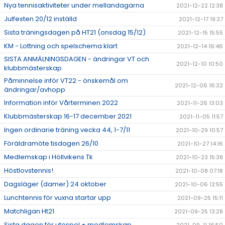
Nya tennisaktiviteter under mellandagarna
2021-12-22 12:38
Julfesten 20/12 inställd
2021-12-17 19:37
Sista träningsdagen på HT21 (onsdag 15/12)
2021-12-15 15:55
KM - Lottning och spelschema klart
2021-12-14 16:46
SISTA ANMÄLNINGSDAGEN - ändringar VT och
2021-12-10 10:50
klubbmästerskap
Påminnelse inför VT22 - önskemål om
2021-12-06 16:32
ändringar/avhopp
Information inför Vårterminen 2022
2021-11-26 13:03
Klubbmästerskap 16-17 december 2021
2021-11-05 11:57
Ingen ordinarie träning vecka 44, 1-7/11
2021-10-29 10:57
Föräldramöte tisdagen 26/10
2021-10-27 14:16
Medlemskap i Höllvikens Tk
2021-10-23 15:38
Höstlovstennis!
2021-10-08 07:18
Dagsläger (damer) 24 oktober
2021-10-06 12:55
Lunchtennis för vuxna startar upp
2021-09-25 15:11
Matchligan Ht21
2021-09-25 13:28
Sista dagen för utespel + medlemskap