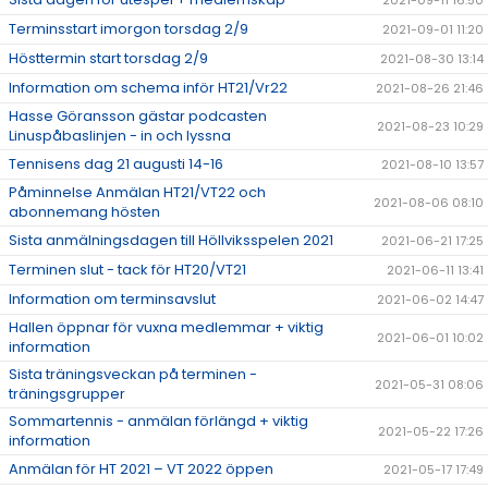
2021-09-11 16:50
Terminsstart imorgon torsdag 2/9
2021-09-01 11:20
Hösttermin start torsdag 2/9
2021-08-30 13:14
Information om schema inför HT21/Vr22
2021-08-26 21:46
Hasse Göransson gästar podcasten
2021-08-23 10:29
Linuspåbaslinjen - in och lyssna
Tennisens dag 21 augusti 14-16
2021-08-10 13:57
Påminnelse Anmälan HT21/VT22 och
2021-08-06 08:10
abonnemang hösten
Sista anmälningsdagen till Höllviksspelen 2021
2021-06-21 17:25
Terminen slut - tack för HT20/VT21
2021-06-11 13:41
Information om terminsavslut
2021-06-02 14:47
Hallen öppnar för vuxna medlemmar + viktig
2021-06-01 10:02
information
Sista träningsveckan på terminen -
2021-05-31 08:06
träningsgrupper
Sommartennis - anmälan förlängd + viktig
2021-05-22 17:26
information
Anmälan för HT 2021 – VT 2022 öppen
2021-05-17 17:49