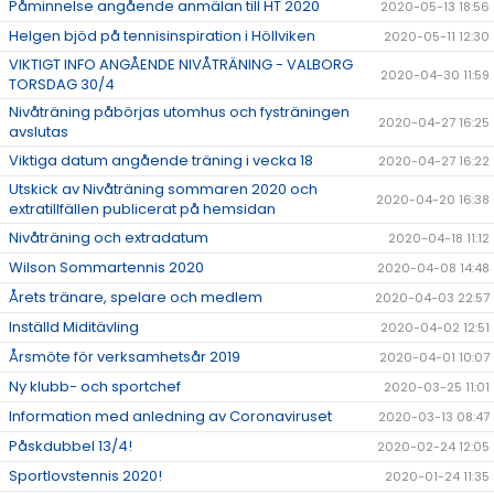
Påminnelse angående anmälan till HT 2020
2020-05-13 18:56
Helgen bjöd på tennisinspiration i Höllviken
2020-05-11 12:30
VIKTIGT INFO ANGÅENDE NIVÅTRÄNING - VALBORG
2020-04-30 11:59
TORSDAG 30/4
Nivåträning påbörjas utomhus och fysträningen
2020-04-27 16:25
avslutas
Viktiga datum angående träning i vecka 18
2020-04-27 16:22
Utskick av Nivåträning sommaren 2020 och
2020-04-20 16:38
extratillfällen publicerat på hemsidan
Nivåträning och extradatum
2020-04-18 11:12
Wilson Sommartennis 2020
2020-04-08 14:48
Årets tränare, spelare och medlem
2020-04-03 22:57
Inställd Miditävling
2020-04-02 12:51
Årsmöte för verksamhetsår 2019
2020-04-01 10:07
Ny klubb- och sportchef
2020-03-25 11:01
Information med anledning av Coronaviruset
2020-03-13 08:47
Påskdubbel 13/4!
2020-02-24 12:05
Sportlovstennis 2020!
2020-01-24 11:35