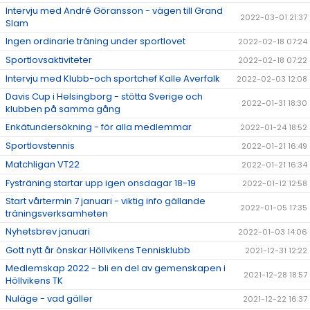
Intervju med André Göransson - vägen till Grand
2022-03-01 21:37
Slam
Ingen ordinarie träning under sportlovet
2022-02-18 07:24
Sportlovsaktiviteter
2022-02-18 07:22
Intervju med Klubb-och sportchef Kalle Averfalk
2022-02-03 12:08
Davis Cup i Helsingborg - stötta Sverige och
2022-01-31 18:30
klubben på samma gång
Enkätundersökning - för alla medlemmar
2022-01-24 18:52
Sportlovstennis
2022-01-21 16:49
Matchligan VT22
2022-01-21 16:34
Fysträning startar upp igen onsdagar 18-19
2022-01-12 12:58
Start vårtermin 7 januari - viktig info gällande
2022-01-05 17:35
träningsverksamheten
Nyhetsbrev januari
2022-01-03 14:06
Gott nytt år önskar Höllvikens Tennisklubb
2021-12-31 12:22
Medlemskap 2022 - bli en del av gemenskapen i
2021-12-28 18:57
Höllvikens TK
Nuläge - vad gäller
2021-12-22 16:37