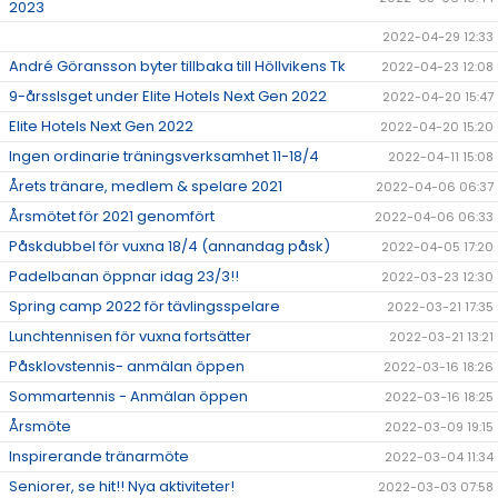
2023
2022-04-29 12:33
André Göransson byter tillbaka till Höllvikens Tk
2022-04-23 12:08
9-årsslsget under Elite Hotels Next Gen 2022
2022-04-20 15:47
Elite Hotels Next Gen 2022
2022-04-20 15:20
Ingen ordinarie träningsverksamhet 11-18/4
2022-04-11 15:08
Årets tränare, medlem & spelare 2021
2022-04-06 06:37
Årsmötet för 2021 genomfört
2022-04-06 06:33
Påskdubbel för vuxna 18/4 (annandag påsk)
2022-04-05 17:20
Padelbanan öppnar idag 23/3!!
2022-03-23 12:30
Spring camp 2022 för tävlingsspelare
2022-03-21 17:35
Lunchtennisen för vuxna fortsätter
2022-03-21 13:21
Påsklovstennis- anmälan öppen
2022-03-16 18:26
Sommartennis - Anmälan öppen
2022-03-16 18:25
Årsmöte
2022-03-09 19:15
Inspirerande tränarmöte
2022-03-04 11:34
Seniorer, se hit!! Nya aktiviteter!
2022-03-03 07:58