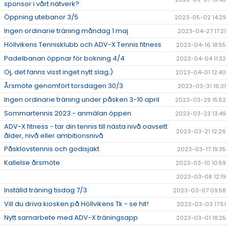
sponsor i vårt nätverk?
Öppning utebanor 3/5
2023-05-02 14:29
Ingen ordinarie träning måndag 1 maj
2023-04-27 17:21
Höllvikens Tennisklubb och ADV-X Tennis fitness
2023-04-16 18:55
Padelbanan öppnar för bokning 4/4
2023-04-04 11:32
Oj, det fanns visst inget nytt slag;)
2023-04-01 12:40
Årsmöte genomfört torsdagen 30/3
2023-03-31 16:31
Ingen ordinarie träning under påsken 3-10 april
2023-03-29 15:52
Sommartennis 2023 - anmälan öppen
2023-03-23 13:49
ADV-X fitness - tar din tennis till nästa nivå oavsett
2023-03-21 12:26
ålder, nivå eller ambitionsnivå
Påsklovstennis och godisjakt
2023-03-17 19:35
Kallelse årsmöte
2023-03-10 10:59
2023-03-08 12:19
Inställd träning tisdag 7/3
2023-03-07 09:58
Vill du driva kiosken på Höllvikens Tk - se hit!
2023-03-03 17:51
Nytt samarbete med ADV-X träningsapp
2023-03-01 18:25