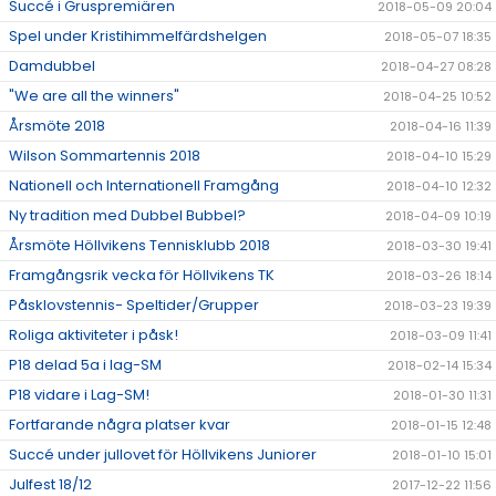
Succé i Gruspremiären
2018-05-09 20:04
Spel under Kristihimmelfärdshelgen
2018-05-07 18:35
Damdubbel
2018-04-27 08:28
"We are all the winners"
2018-04-25 10:52
Årsmöte 2018
2018-04-16 11:39
Wilson Sommartennis 2018
2018-04-10 15:29
Nationell och Internationell Framgång
2018-04-10 12:32
Ny tradition med Dubbel Bubbel?
2018-04-09 10:19
Årsmöte Höllvikens Tennisklubb 2018
2018-03-30 19:41
Framgångsrik vecka för Höllvikens TK
2018-03-26 18:14
Påsklovstennis- Speltider/Grupper
2018-03-23 19:39
Roliga aktiviteter i påsk!
2018-03-09 11:41
P18 delad 5a i lag-SM
2018-02-14 15:34
P18 vidare i Lag-SM!
2018-01-30 11:31
Fortfarande några platser kvar
2018-01-15 12:48
Succé under jullovet för Höllvikens Juniorer
2018-01-10 15:01
Julfest 18/12
2017-12-22 11:56