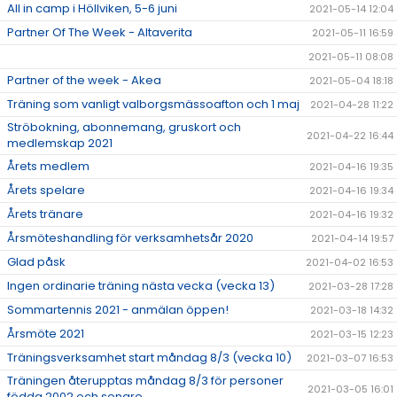
All in camp i Höllviken, 5-6 juni
2021-05-14 12:04
Partner Of The Week - Altaverita
2021-05-11 16:59
2021-05-11 08:08
Partner of the week - Akea
2021-05-04 18:18
Träning som vanligt valborgsmässoafton och 1 maj
2021-04-28 11:22
Ströbokning, abonnemang, gruskort och
2021-04-22 16:44
medlemskap 2021
Årets medlem
2021-04-16 19:35
Årets spelare
2021-04-16 19:34
Årets tränare
2021-04-16 19:32
Årsmöteshandling för verksamhetsår 2020
2021-04-14 19:57
Glad påsk
2021-04-02 16:53
Ingen ordinarie träning nästa vecka (vecka 13)
2021-03-28 17:28
Sommartennis 2021 - anmälan öppen!
2021-03-18 14:32
Årsmöte 2021
2021-03-15 12:23
Träningsverksamhet start måndag 8/3 (vecka 10)
2021-03-07 16:53
Träningen återupptas måndag 8/3 för personer
2021-03-05 16:01
födda 2002 och senare