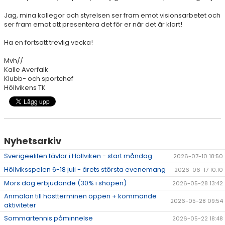
DOKUMENT
Jag, mina kollegor och styrelsen ser fram emot visionsarbetet och
ser fram emot att presentera det för er när det är klart!
ÖPETTIDER SOMMAR
Ha en fortsatt trevlig vecka!
Mvh//
Kalle Averfalk
Klubb- och sportchef
Höllvikens TK
Nyhetsarkiv
Sverigeeliten tävlar i Höllviken - start måndag
2026-07-10 18:50
Höllviksspelen 6-18 juli - årets största evenemang
2026-06-17 10:10
Mors dag erbjudande (30% i shopen)
2026-05-28 13:42
Anmälan till höstterminen öppen + kommande
2026-05-28 09:54
aktiviteter
Sommartennis påminnelse
2026-05-22 18:48