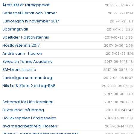
Årets KM är färdigspelat!
2017-12-07 14:26
Seriespel Herrar och Damer
2017-11-21 12:41
Juniorligan 19 november 2017
2017-11-21 11:11
Sparringkväll
2017-11-15 12:20
Speltider Höstlovstennis
2017-10-23 15:36
Höstlovstennis 2017
2017-10-06 12:09
André vann i Tiburon
2017-09-29 11:14
Swedish Tennis Academy
2017-09-14 16:46
SM-brons till Julia
2017-09-08 16:40
Juniorligan sammandrag
2017-09-08 10:37
Nils 1:a & Klara 2:a i Lag-RM!
2017-09-06 08:05
2017-08-30 11:40
Schemat för Höstterminen
2017-08-28 16:10
Blixtdubbel på lördag
2017-07-24 11:47
Höllviksspelen Färdigspelat
2017-07-03 17:59
Nya medarbetare till Hösten!
2017-06-14 17:23