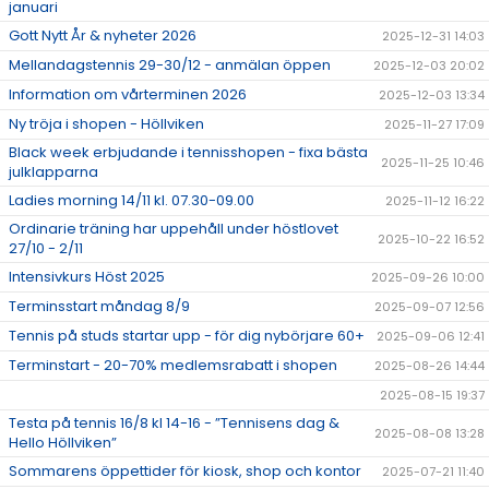
januari
Gott Nytt År & nyheter 2026
2025-12-31 14:03
Mellandagstennis 29-30/12 - anmälan öppen
2025-12-03 20:02
Information om vårterminen 2026
2025-12-03 13:34
Ny tröja i shopen - Höllviken
2025-11-27 17:09
Black week erbjudande i tennisshopen - fixa bästa
2025-11-25 10:46
julklapparna
Ladies morning 14/11 kl. 07.30-09.00
2025-11-12 16:22
Ordinarie träning har uppehåll under höstlovet
2025-10-22 16:52
27/10 - 2/11
Intensivkurs Höst 2025
2025-09-26 10:00
Terminsstart måndag 8/9
2025-09-07 12:56
Tennis på studs startar upp - för dig nybörjare 60+
2025-09-06 12:41
Terminstart - 20-70% medlemsrabatt i shopen
2025-08-26 14:44
2025-08-15 19:37
Testa på tennis 16/8 kl 14-16 - ”Tennisens dag &
2025-08-08 13:28
Hello Höllviken”
Sommarens öppettider för kiosk, shop och kontor
2025-07-21 11:40