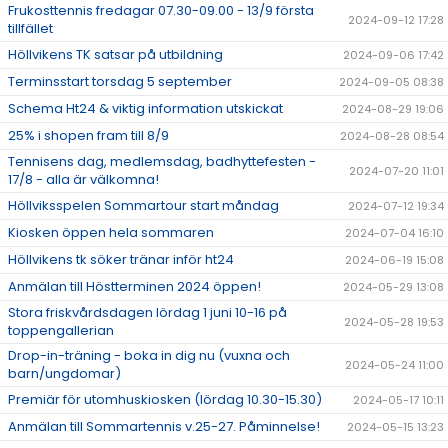
Frukosttennis fredagar 07.30-09.00 - 13/9 första
2024-09-12 17:28
tillfället
Höllvikens TK satsar på utbildning
2024-09-06 17:42
Terminsstart torsdag 5 september
2024-09-05 08:38
Schema Ht24 & viktig information utskickat
2024-08-29 19:06
25% i shopen fram till 8/9
2024-08-28 08:54
Tennisens dag, medlemsdag, badhyttefesten -
2024-07-20 11:01
17/8 - alla är välkomna!
Höllviksspelen Sommartour start måndag
2024-07-12 19:34
Kiosken öppen hela sommaren
2024-07-04 16:10
Höllvikens tk söker tränar inför ht24
2024-06-19 15:08
Anmälan till Höstterminen 2024 öppen!
2024-05-29 13:08
Stora friskvårdsdagen lördag 1 juni 10-16 på
2024-05-28 19:53
toppengallerian
Drop-in-träning - boka in dig nu (vuxna och
2024-05-24 11:00
barn/ungdomar)
Premiär för utomhuskiosken (lördag 10.30-15.30)
2024-05-17 10:11
Anmälan till Sommartennis v.25-27. Påminnelse!
2024-05-15 13:23