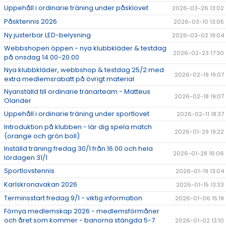
Uppehåll i ordinarie träning under påsklovet
2026-03-26 13:02
Påsktennis 2026
2026-03-10 13:05
Ny justerbar LED-belysning
2026-03-02 19:04
Webbshopen öppen - nya klubbkläder & testdag
2026-02-23 17:30
på onsdag 14.00-20.00
Nya klubbkläder, webbshop & testdag 25/2 med
2026-02-19 19:07
extra medlemsrabatt på övrigt material
Nyanställd till ordinarie tränarteam - Matteus
2026-02-18 19:07
Olander
Uppehåll i ordinarie träning under sportlovet
2026-02-11 18:37
Introduktion på klubben - lär dig spela match
2026-01-29 19:22
(orange och grön boll)
Inställd träning fredag 30/1 från 16.00 och hela
2026-01-28 16:06
lördagen 31/1
Sportlovstennis
2026-01-19 13:04
Karlskronavakan 2026
2026-01-15 13:33
Terminsstart fredag 9/1 - viktig information
2026-01-06 15:19
Förnya medlemskap 2026 - medlemsförmåner
och året som kommer - banorna stängda 5-7
2026-01-02 13:10