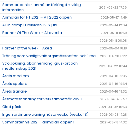
Sommartennis - anmälan förlängd + viktig
2021-05-22 17:26
information
Anmälan för HT 2021 – VT 2022 öppen
2021-05-17 17:49
All in camp i Höllviken, 5-6 juni
2021-05-14 12:04
Partner Of The Week - Altaverita
2021-05-11 16:59
2021-05-11 08:08
Partner of the week - Akea
2021-05-04 18:18
Träning som vanligt valborgsmässoafton och 1 maj
2021-04-28 11:22
Ströbokning, abonnemang, gruskort och
2021-04-22 16:44
medlemskap 2021
Årets medlem
2021-04-16 19:35
Årets spelare
2021-04-16 19:34
Årets tränare
2021-04-16 19:32
Årsmöteshandling för verksamhetsår 2020
2021-04-14 19:57
Glad påsk
2021-04-02 16:53
Ingen ordinarie träning nästa vecka (vecka 13)
2021-03-28 17:28
Sommartennis 2021 - anmälan öppen!
2021-03-18 14:32