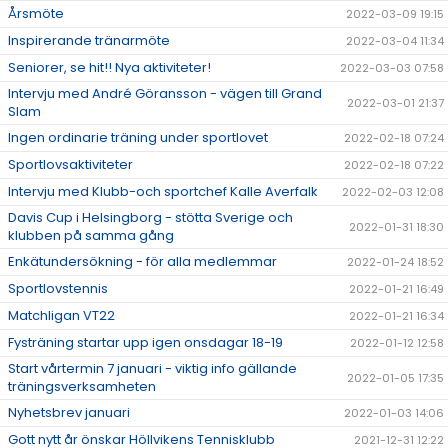
Årsmöte
2022-03-09 19:15
Inspirerande tränarmöte
2022-03-04 11:34
Seniorer, se hit!! Nya aktiviteter!
2022-03-03 07:58
Intervju med André Göransson - vägen till Grand
2022-03-01 21:37
Slam
Ingen ordinarie träning under sportlovet
2022-02-18 07:24
Sportlovsaktiviteter
2022-02-18 07:22
Intervju med Klubb-och sportchef Kalle Averfalk
2022-02-03 12:08
Davis Cup i Helsingborg - stötta Sverige och
2022-01-31 18:30
klubben på samma gång
Enkätundersökning - för alla medlemmar
2022-01-24 18:52
Sportlovstennis
2022-01-21 16:49
Matchligan VT22
2022-01-21 16:34
Fysträning startar upp igen onsdagar 18-19
2022-01-12 12:58
Start vårtermin 7 januari - viktig info gällande
2022-01-05 17:35
träningsverksamheten
Nyhetsbrev januari
2022-01-03 14:06
Gott nytt år önskar Höllvikens Tennisklubb
2021-12-31 12:22