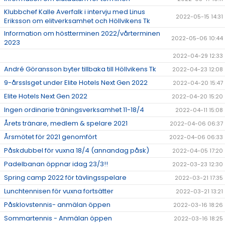
Klubbchef Kalle Averfalk i intervju med Linus
2022-05-15 14:31
Eriksson om elitverksamhet och Höllvikens Tk
Information om höstterminen 2022/vårterminen
2022-05-06 10:44
2023
2022-04-29 12:33
André Göransson byter tillbaka till Höllvikens Tk
2022-04-23 12:08
9-årsslsget under Elite Hotels Next Gen 2022
2022-04-20 15:47
Elite Hotels Next Gen 2022
2022-04-20 15:20
Ingen ordinarie träningsverksamhet 11-18/4
2022-04-11 15:08
Årets tränare, medlem & spelare 2021
2022-04-06 06:37
Årsmötet för 2021 genomfört
2022-04-06 06:33
Påskdubbel för vuxna 18/4 (annandag påsk)
2022-04-05 17:20
Padelbanan öppnar idag 23/3!!
2022-03-23 12:30
Spring camp 2022 för tävlingsspelare
2022-03-21 17:35
Lunchtennisen för vuxna fortsätter
2022-03-21 13:21
Påsklovstennis- anmälan öppen
2022-03-16 18:26
Sommartennis - Anmälan öppen
2022-03-16 18:25