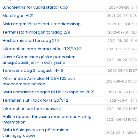
Lunchtennis för vuxna startar upp
2021-09-25 15:11
Matchligan Ht21
2021-09-25 13:28
Sista dagen för utespel + medlemskap
2021-09-11 16:50
Terminsstart imorgon torsdag 2/9
2021-09-01 11:20
Hösttermin start torsdag 2/9
2021-08-30 13:14
Information om schema inför HT21/Vr22
2021-08-26 21:46
Hasse Göransson gästar podcasten
2021-08-23 10:29
Linuspåbaslinjen - in och lyssna
Tennisens dag 21 augusti 14-16
2021-08-10 13:57
Påminnelse Anmälan HT21/VT22 och
2021-08-06 08:10
abonnemang hösten
Sista anmälningsdagen till Höllviksspelen 2021
2021-06-21 17:25
Terminen slut - tack för HT20/VT21
2021-06-11 13:41
Information om terminsavslut
2021-06-02 14:47
Hallen öppnar för vuxna medlemmar + viktig
2021-06-01 10:02
information
Sista träningsveckan på terminen -
2021-05-31 08:06
träningsgrupper