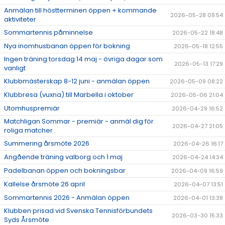
DOKUMENT
Anmälan till höstterminen öppen + kommande
2026-05-28 09:54
aktiviteter
ÖPETTIDER SOMMAR
Sommartennis påminnelse
2026-05-22 18:48
Nya inomhusbanan öppen för bokning
2026-05-18 12:55
Ingen träning torsdag 14 maj - övriga dagar som
2026-05-13 17:29
vanligt
Klubbmästerskap 8-12 juni - anmälan öppen
2026-05-09 08:22
Klubbresa (vuxna) till Marbella i oktober
2026-05-06 21:04
Utomhuspremiär
2026-04-29 16:52
Matchligan Sommar - premiär - anmäl dig för
2026-04-27 21:05
roliga matcher
Summering årsmöte 2026
2026-04-26 16:17
Angående träning valborg och 1 maj
2026-04-24 14:34
Padelbanan öppen och bokningsbar
2026-04-09 16:59
Kallelse årsmöte 26 april
2026-04-07 13:51
Sommartennis 2026 - Anmälan öppen
2026-04-01 13:38
Klubben prisad vid Svenska Tennisförbundets
2026-03-30 15:33
Syds Årsmöte