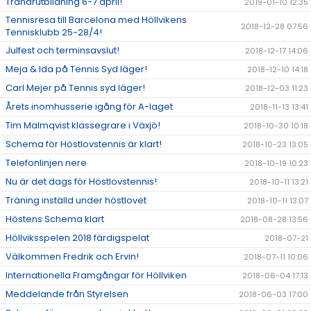
Tränarutbildning 6-7 april!
2019-01-10 12:35
Tennisresa till Barcelona med Höllvikens
2018-12-28 07:56
Tennisklubb 25-28/4!
Julfest och terminsavslut!
2018-12-17 14:06
Meja & Ida på Tennis Syd läger!
2018-12-10 14:18
Carl Mejer på Tennis syd läger!
2018-12-03 11:23
Årets inomhusserie igång för A-laget
2018-11-13 13:41
Tim Malmqvist klassegrare i Växjö!
2018-10-30 10:18
Schema för Höstlovstennis är klart!
2018-10-23 13:05
Telefonlinjen nere
2018-10-19 10:23
Nu är det dags för Höstlovstennis!
2018-10-11 13:21
Träning inställd under höstlovet
2018-10-11 13:07
Höstens Schema klart
2018-08-28 13:56
Höllviksspelen 2018 färdigspelat
2018-07-21
Välkommen Fredrik och Ervin!
2018-07-11 10:06
Internationella Framgångar för Höllviken
2018-06-04 17:13
Meddelande från Styrelsen
2018-06-03 17:00