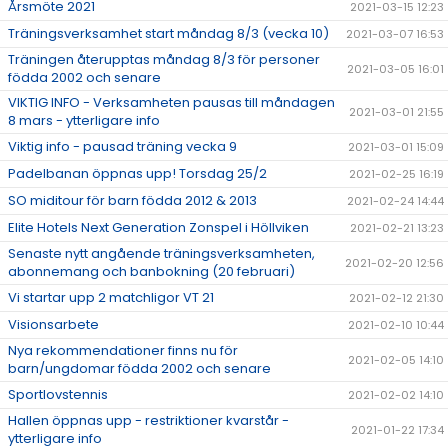
Årsmöte 2021
2021-03-15 12:23
Träningsverksamhet start måndag 8/3 (vecka 10)
2021-03-07 16:53
Träningen återupptas måndag 8/3 för personer
2021-03-05 16:01
födda 2002 och senare
VIKTIG INFO - Verksamheten pausas till måndagen
2021-03-01 21:55
8 mars - ytterligare info
Viktig info - pausad träning vecka 9
2021-03-01 15:09
Padelbanan öppnas upp! Torsdag 25/2
2021-02-25 16:19
SO miditour för barn födda 2012 & 2013
2021-02-24 14:44
Elite Hotels Next Generation Zonspel i Höllviken
2021-02-21 13:23
Senaste nytt angående träningsverksamheten,
2021-02-20 12:56
abonnemang och banbokning (20 februari)
Vi startar upp 2 matchligor VT 21
2021-02-12 21:30
Visionsarbete
2021-02-10 10:44
Nya rekommendationer finns nu för
2021-02-05 14:10
barn/ungdomar födda 2002 och senare
Sportlovstennis
2021-02-02 14:10
Hallen öppnas upp - restriktioner kvarstår -
2021-01-22 17:34
ytterligare info