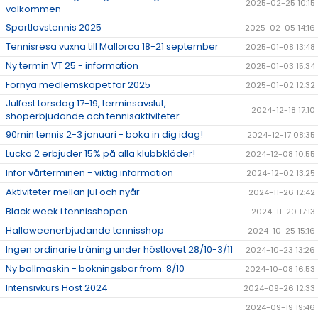
2025-02-25 10:15
välkommen
Sportlovstennis 2025
2025-02-05 14:16
Tennisresa vuxna till Mallorca 18-21 september
2025-01-08 13:48
Ny termin VT 25 - information
2025-01-03 15:34
Förnya medlemskapet för 2025
2025-01-02 12:32
Julfest torsdag 17-19, terminsavslut,
2024-12-18 17:10
shoperbjudande och tennisaktiviteter
90min tennis 2-3 januari - boka in dig idag!
2024-12-17 08:35
Lucka 2 erbjuder 15% på alla klubbkläder!
2024-12-08 10:55
Inför vårterminen - viktig information
2024-12-02 13:25
Aktiviteter mellan jul och nyår
2024-11-26 12:42
Black week i tennisshopen
2024-11-20 17:13
Halloweenerbjudande tennisshop
2024-10-25 15:16
Ingen ordinarie träning under höstlovet 28/10-3/11
2024-10-23 13:26
Ny bollmaskin - bokningsbar from. 8/10
2024-10-08 16:53
Intensivkurs Höst 2024
2024-09-26 12:33
2024-09-19 19:46