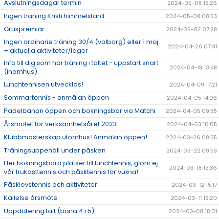
Avslutningsdagar termin
2024-05-08 15:26
Ingen träning Kristi himmelsfärd
2024-05-08 08:53
Gruspremiär
2024-05-02 07:28
Ingen ordinarie träning 30/4 (valborg) eller 1 maj
2024-04-26 07:41
+ aktuella aktiviteter/läger
Info till dig som har träning i tältet - uppstart snart
2024-04-19 13:48
(inomhus)
Lunchtennisen utvecklas!
2024-04-09 17:21
Sommartennis - anmälan öppen
2024-04-05 14:06
Padelbanan öppen och bokningsbar via Matchi
2024-04-05 09:55
Årsmötet för verksamhetsåret 2023
2024-04-03 16:05
Klubbmästerskap utomhus! Anmälan öppen!
2024-03-26 08:55
Träningsuppehåll under påsken
2024-03-22 09:53
Fler bokningsbara platser till lunchtennis, glöm ej
2024-03-18 13:36
vår frukosttennis och påsktennis för vuxna!
Påsklovstennis och aktiviteter
2024-03-12 15:17
Kallelse årsmöte
2024-03-11 15:20
Uppdatering tält (bana 4+5)
2024-03-08 18:01