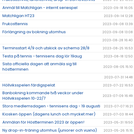
Anmäl till Matchligan - internt seriespel
2023-09-18 16:05
Matchligan HT23
2023-09-14 12:28
Frukosttennis
2023-09-08 13:39
Förlängning av bokning utomhus
2023-09-08 13:08
2023-08-28 16:40
Terminsstart 4/9 och utskick av schema 28/8
2023-08-25 16:53
Testa på tennis - tennisens dag lör 19aug
2023-08-18 12:50
Sista officiella dagen att anmäla sig till
2023-08-05 15:10
höstterminen
2023-07-31 14:48
Höllviksspelen färdigspelat
2023-07-22 16:53
Banbokning kommande två veckor under
2023-07-09 16:49
Höllviksspelen 10-22/7
Stora medlemsdagen - tennisens dag - 19 augusti
2023-07-07 16:21
Kiosken öppen (dagens lunch och mycket mer)
2023-07-03 18:44
Anmälan för Höstterminen 2023 är öppen!
2023-05-31 19:50
Ny drop-in-träning utomhus (juniorer och vuxna)
2023-05-26 15:15