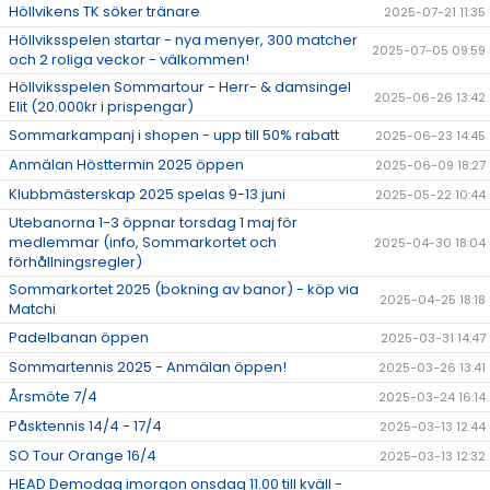
Höllvikens TK söker tränare
2025-07-21 11:35
Höllviksspelen startar - nya menyer, 300 matcher
2025-07-05 09:59
och 2 roliga veckor - välkommen!
Höllviksspelen Sommartour - Herr- & damsingel
2025-06-26 13:42
Elit (20.000kr i prispengar)
Sommarkampanj i shopen - upp till 50% rabatt
2025-06-23 14:45
Anmälan Hösttermin 2025 öppen
2025-06-09 18:27
Klubbmästerskap 2025 spelas 9-13 juni
2025-05-22 10:44
Utebanorna 1-3 öppnar torsdag 1 maj för
medlemmar (info, Sommarkortet och
2025-04-30 18:04
förhållningsregler)
Sommarkortet 2025 (bokning av banor) - köp via
2025-04-25 18:18
Matchi
Padelbanan öppen
2025-03-31 14:47
Sommartennis 2025 - Anmälan öppen!
2025-03-26 13:41
Årsmöte 7/4
2025-03-24 16:14
Påsktennis 14/4 - 17/4
2025-03-13 12:44
SO Tour Orange 16/4
2025-03-13 12:32
HEAD Demodag imorgon onsdag 11.00 till kväll -