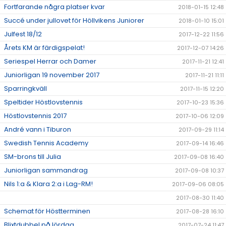
Fortfarande några platser kvar
2018-01-15 12:48
Succé under jullovet för Höllvikens Juniorer
2018-01-10 15:01
Julfest 18/12
2017-12-22 11:56
Årets KM är färdigspelat!
2017-12-07 14:26
Seriespel Herrar och Damer
2017-11-21 12:41
Juniorligan 19 november 2017
2017-11-21 11:11
Sparringkväll
2017-11-15 12:20
Speltider Höstlovstennis
2017-10-23 15:36
Höstlovstennis 2017
2017-10-06 12:09
André vann i Tiburon
2017-09-29 11:14
Swedish Tennis Academy
2017-09-14 16:46
SM-brons till Julia
2017-09-08 16:40
Juniorligan sammandrag
2017-09-08 10:37
Nils 1:a & Klara 2:a i Lag-RM!
2017-09-06 08:05
2017-08-30 11:40
Schemat för Höstterminen
2017-08-28 16:10
Blixtdubbel på lördag
2017-07-24 11:47