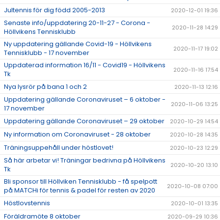
Jultennis för dig född 2005-2013
2020-12-01 19:36
Senaste info/uppdatering 20-11-27 - Corona -
2020-11-28 14:29
Höllvikens Tennisklubb
Ny uppdatering gällande Covid-19 - Höllvikens
2020-11-17 19:02
Tennisklubb - 17 november
Uppdaterad information 16/11 - Covid19 - Höllvikens
2020-11-16 17:54
Tk
Nya lysrör på bana 1 och 2
2020-11-13 12:16
Uppdatering gällande Coronaviruset – 6 oktober -
2020-11-06 13:25
17 november
Uppdatering gällande Coronaviruset – 29 oktober
2020-10-29 14:54
Ny information om Coronaviruset - 28 oktober
2020-10-28 14:35
Träningsuppehåll under höstlovet!
2020-10-23 12:29
Så här arbetar vi! Träningar bedrivna på Höllvikens
2020-10-20 13:10
Tk
Bli sponsor till Höllviken Tennisklubb - få spelpott
2020-10-08 07:00
på MATCHi för tennis & padel för resten av 2020
Höstlovstennis
2020-10-01 13:35
Föräldramöte 8 oktober
2020-09-29 10:36