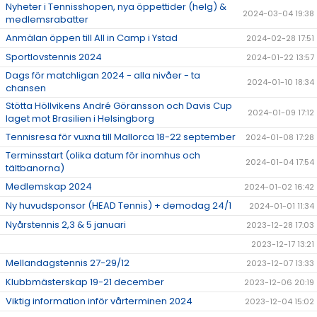
Nyheter i Tennisshopen, nya öppettider (helg) &
2024-03-04 19:38
medlemsrabatter
Anmälan öppen till All in Camp i Ystad
2024-02-28 17:51
Sportlovstennis 2024
2024-01-22 13:57
Dags för matchligan 2024 - alla nivåer - ta
2024-01-10 18:34
chansen
Stötta Höllvikens André Göransson och Davis Cup
2024-01-09 17:12
laget mot Brasilien i Helsingborg
Tennisresa för vuxna till Mallorca 18-22 september
2024-01-08 17:28
Terminsstart (olika datum för inomhus och
2024-01-04 17:54
tältbanorna)
Medlemskap 2024
2024-01-02 16:42
Ny huvudsponsor (HEAD Tennis) + demodag 24/1
2024-01-01 11:34
Nyårstennis 2,3 & 5 januari
2023-12-28 17:03
2023-12-17 13:21
Mellandagstennis 27-29/12
2023-12-07 13:33
Klubbmästerskap 19-21 december
2023-12-06 20:19
Viktig information inför vårterminen 2024
2023-12-04 15:02