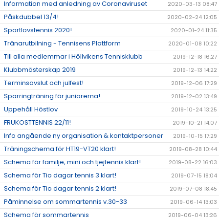
Information med anledning av Coronaviruset
2020-03-13 08:47
Påskdubbel 13/4!
2020-02-24 12:05
Sportlovstennis 2020!
2020-01-24 11:35
Tränarutbilning - Tennisens Plattform
2020-01-08 10:22
Till alla medlemmar i Höllvikens Tennisklubb
2019-12-18 16:27
Klubbmästerskap 2019
2019-12-13 14:22
Terminsavslut och julfest!
2019-12-06 17:29
Sparringträning för juniorerna!
2019-12-02 13:49
Uppehåll Höstlov
2019-10-24 13:25
FRUKOSTTENNIS 22/11!
2019-10-21 14:07
Info angående ny organisation & kontaktpersoner
2019-10-15 17:29
Träningschema för HT19-VT20 klart!
2019-08-28 10:44
Schema för familje, mini och tjejtennis klart!
2019-08-22 16:03
Schema för Tio dagar tennis 3 klart!
2019-07-15 18:04
Schema för Tio dagar tennis 2 klart!
2019-07-08 18:45
Påminnelse om sommartennis v.30-33
2019-06-14 13:03
Schema för sommartennis
2019-06-04 13:26