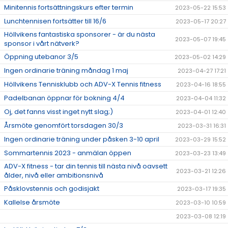
Minitennis fortsättningskurs efter termin
2023-05-22 15:53
Lunchtennisen fortsätter till 16/6
2023-05-17 20:27
Höllvikens fantastiska sponsorer - är du nästa
2023-05-07 19:45
sponsor i vårt nätverk?
Öppning utebanor 3/5
2023-05-02 14:29
Ingen ordinarie träning måndag 1 maj
2023-04-27 17:21
Höllvikens Tennisklubb och ADV-X Tennis fitness
2023-04-16 18:55
Padelbanan öppnar för bokning 4/4
2023-04-04 11:32
Oj, det fanns visst inget nytt slag;)
2023-04-01 12:40
Årsmöte genomfört torsdagen 30/3
2023-03-31 16:31
Ingen ordinarie träning under påsken 3-10 april
2023-03-29 15:52
Sommartennis 2023 - anmälan öppen
2023-03-23 13:49
ADV-X fitness - tar din tennis till nästa nivå oavsett
2023-03-21 12:26
ålder, nivå eller ambitionsnivå
Påsklovstennis och godisjakt
2023-03-17 19:35
Kallelse årsmöte
2023-03-10 10:59
2023-03-08 12:19