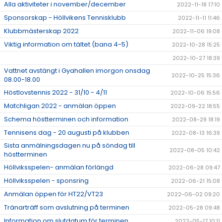
Alla aktiviteter i november/december
2022-11-18 17:10
Sponsorskap - Höllvikens Tennisklubb
2022-11-11 11:46
Klubbmästerskap 2022
2022-11-06 19:08
Viktig information om tältet (bana 4-5)
2022-10-28 15:25
2022-10-27 18:39
Vattnet avstängt i Gyahallen imorgon onsdag
2022-10-25 15:36
08.00-18.00
Höstlovstennis 2022 - 31/10 - 4/11
2022-10-06 15:56
Matchligan 2022 - anmälan öppen
2022-09-22 18:55
Schema höstterminen och information
2022-08-29 18:19
Tennisens dag - 20 augusti på klubben
2022-08-13 16:39
Sista anmälningsdagen nu på söndag till
2022-08-05 10:42
höstterminen
Höllviksspelen- anmälan förlängd
2022-06-28 09:47
Höllviksspelen - sponsring
2022-06-21 15:08
Anmälan öppen för HT22/VT23
2022-06-02 09:20
Tränarträff som avslutning på terminen
2022-05-28 09:48
Information om slutdatum för terminen
2022-05-17 10:11