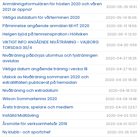
Anmälningsformulären för hösten 2020 och våren
2020-05-25 16:51
2021 är öppna!
Viktiga slutdatum för vårterminen 2020
2020-05-14 16:06
Påminnelse angående anmälan till HT 2020
2020-05-13 18:56
Helgen bjöd på tennisinspiration i Höllviken
2020-05-11 12:30
VIKTIGT INFO ANGÅENDE NIVÅTRÄNING - VALBORG
2020-04-30 11:59
TORSDAG 30/4
Nivåträning påbörjas utomhus och fysträningen
2020-04-27 16:25
avslutas
Viktiga datum angående träning i vecka 18
2020-04-27 16:22
Utskick av Nivåträning sommaren 2020 och
2020-04-20 16:38
extratillfällen publicerat på hemsidan
Nivåträning och extradatum
2020-04-18 11:12
Wilson Sommartennis 2020
2020-04-08 14:48
Årets tränare, spelare och medlem
2020-04-03 22:57
Inställd Miditävling
2020-04-02 12:51
Årsmöte för verksamhetsår 2019
2020-04-01 10:07
Ny klubb- och sportchef
2020-03-25 11:01