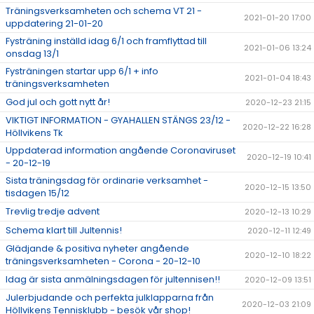
Träningsverksamheten och schema VT 21 -
2021-01-20 17:00
uppdatering 21-01-20
Fysträning inställd idag 6/1 och framflyttad till
2021-01-06 13:24
onsdag 13/1
Fysträningen startar upp 6/1 + info
2021-01-04 18:43
träningsverksamheten
God jul och gott nytt år!
2020-12-23 21:15
VIKTIGT INFORMATION - GYAHALLEN STÄNGS 23/12 -
2020-12-22 16:28
Höllvikens Tk
Uppdaterad information angående Coronaviruset
2020-12-19 10:41
- 20-12-19
Sista träningsdag för ordinarie verksamhet -
2020-12-15 13:50
tisdagen 15/12
Trevlig tredje advent
2020-12-13 10:29
Schema klart till Jultennis!
2020-12-11 12:49
Glädjande & positiva nyheter angående
2020-12-10 18:22
träningsverksamheten - Corona - 20-12-10
Idag är sista anmälningsdagen för jultennisen!!
2020-12-09 13:51
Julerbjudande och perfekta julklapparna från
2020-12-03 21:09
Höllvikens Tennisklubb - besök vår shop!