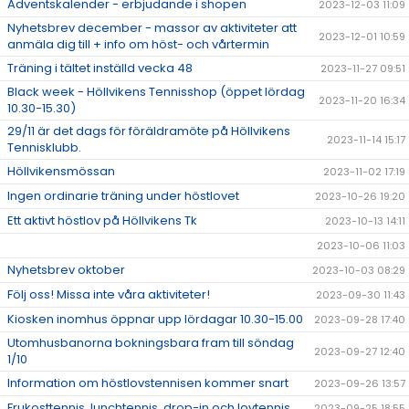
Adventskalender - erbjudande i shopen
2023-12-03 11:09
Nyhetsbrev december - massor av aktiviteter att
2023-12-01 10:59
anmäla dig till + info om höst- och vårtermin
Träning i tältet inställd vecka 48
2023-11-27 09:51
Black week - Höllvikens Tennisshop (öppet lördag
2023-11-20 16:34
10.30-15.30)
29/11 är det dags för föräldramöte på Höllvikens
2023-11-14 15:17
Tennisklubb.
Höllvikensmössan
2023-11-02 17:19
Ingen ordinarie träning under höstlovet
2023-10-26 19:20
Ett aktivt höstlov på Höllvikens Tk
2023-10-13 14:11
2023-10-06 11:03
Nyhetsbrev oktober
2023-10-03 08:29
Följ oss! Missa inte våra aktiviteter!
2023-09-30 11:43
Kiosken inomhus öppnar upp lördagar 10.30-15.00
2023-09-28 17:40
Utomhusbanorna bokningsbara fram till söndag
2023-09-27 12:40
1/10
Information om höstlovstennisen kommer snart
2023-09-26 13:57
Frukosttennis, lunchtennis, drop-in och lovtennis
2023-09-25 18:55