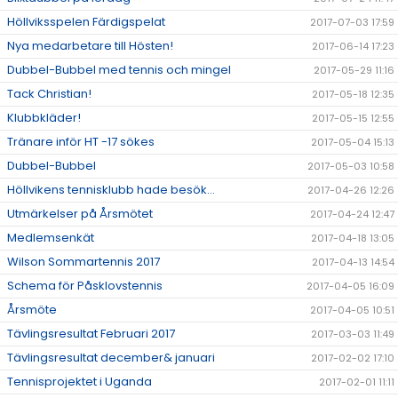
Höllviksspelen Färdigspelat
2017-07-03 17:59
Nya medarbetare till Hösten!
2017-06-14 17:23
Dubbel-Bubbel med tennis och mingel
2017-05-29 11:16
Tack Christian!
2017-05-18 12:35
Klubbkläder!
2017-05-15 12:55
Tränare inför HT -17 sökes
2017-05-04 15:13
Dubbel-Bubbel
2017-05-03 10:58
Höllvikens tennisklubb hade besök...
2017-04-26 12:26
Utmärkelser på Årsmötet
2017-04-24 12:47
Medlemsenkät
2017-04-18 13:05
Wilson Sommartennis 2017
2017-04-13 14:54
Schema för Påsklovstennis
2017-04-05 16:09
Årsmöte
2017-04-05 10:51
Tävlingsresultat Februari 2017
2017-03-03 11:49
Tävlingsresultat december& januari
2017-02-02 17:10
Tennisprojektet i Uganda
2017-02-01 11:11