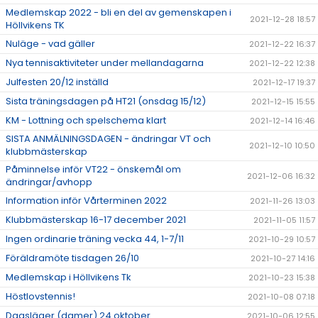
Medlemskap 2022 - bli en del av gemenskapen i
2021-12-28 18:57
Höllvikens TK
Nuläge - vad gäller
2021-12-22 16:37
Nya tennisaktiviteter under mellandagarna
2021-12-22 12:38
Julfesten 20/12 inställd
2021-12-17 19:37
Sista träningsdagen på HT21 (onsdag 15/12)
2021-12-15 15:55
KM - Lottning och spelschema klart
2021-12-14 16:46
SISTA ANMÄLNINGSDAGEN - ändringar VT och
2021-12-10 10:50
klubbmästerskap
Påminnelse inför VT22 - önskemål om
2021-12-06 16:32
ändringar/avhopp
Information inför Vårterminen 2022
2021-11-26 13:03
Klubbmästerskap 16-17 december 2021
2021-11-05 11:57
Ingen ordinarie träning vecka 44, 1-7/11
2021-10-29 10:57
Föräldramöte tisdagen 26/10
2021-10-27 14:16
Medlemskap i Höllvikens Tk
2021-10-23 15:38
Höstlovstennis!
2021-10-08 07:18
Dagsläger (damer) 24 oktober
2021-10-06 12:55