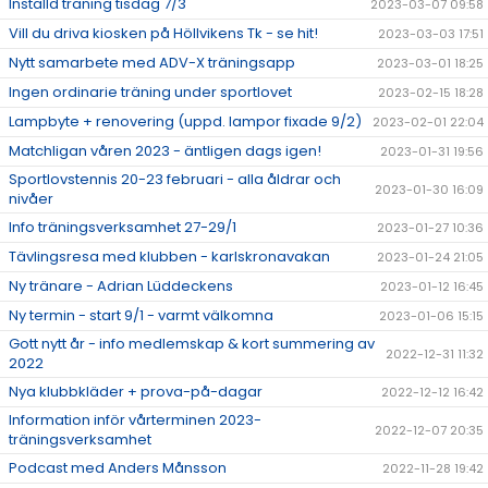
Inställd träning tisdag 7/3
2023-03-07 09:58
Vill du driva kiosken på Höllvikens Tk - se hit!
2023-03-03 17:51
Nytt samarbete med ADV-X träningsapp
2023-03-01 18:25
Ingen ordinarie träning under sportlovet
2023-02-15 18:28
Lampbyte + renovering (uppd. lampor fixade 9/2)
2023-02-01 22:04
Matchligan våren 2023 - äntligen dags igen!
2023-01-31 19:56
Sportlovstennis 20-23 februari - alla åldrar och
2023-01-30 16:09
nivåer
Info träningsverksamhet 27-29/1
2023-01-27 10:36
Tävlingsresa med klubben - karlskronavakan
2023-01-24 21:05
Ny tränare - Adrian Lüddeckens
2023-01-12 16:45
Ny termin - start 9/1 - varmt välkomna
2023-01-06 15:15
Gott nytt år - info medlemskap & kort summering av
2022-12-31 11:32
2022
Nya klubbkläder + prova-på-dagar
2022-12-12 16:42
Information inför vårterminen 2023-
2022-12-07 20:35
träningsverksamhet
Podcast med Anders Månsson
2022-11-28 19:42