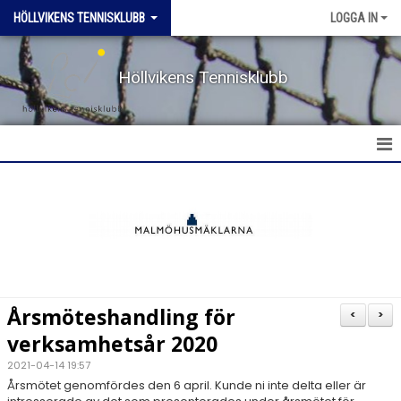
HÖLLVIKENS TENNISKLUBB
LOGGA IN
Höllvikens Tennisklubb
HEM
NYHETER
BOKA BANA
Årsmöteshandling för
<
>
TERMINSTRÄNING HT & VT
verksamhetsår 2020
2021-04-14 19:57
TRÄNING SOMMAR
Årsmötet genomfördes den 6 april. Kunde ni inte delta eller är