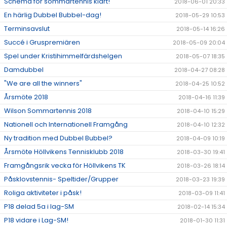
Schema för sommartennis klart!
2018-06-01 20:33
En härlig Dubbel Bubbel-dag!
2018-05-29 10:53
Terminsavslut
2018-05-14 16:26
Succé i Gruspremiären
2018-05-09 20:04
Spel under Kristihimmelfärdshelgen
2018-05-07 18:35
Damdubbel
2018-04-27 08:28
"We are all the winners"
2018-04-25 10:52
Årsmöte 2018
2018-04-16 11:39
Wilson Sommartennis 2018
2018-04-10 15:29
Nationell och Internationell Framgång
2018-04-10 12:32
Ny tradition med Dubbel Bubbel?
2018-04-09 10:19
Årsmöte Höllvikens Tennisklubb 2018
2018-03-30 19:41
Framgångsrik vecka för Höllvikens TK
2018-03-26 18:14
Påsklovstennis- Speltider/Grupper
2018-03-23 19:39
Roliga aktiviteter i påsk!
2018-03-09 11:41
P18 delad 5a i lag-SM
2018-02-14 15:34
P18 vidare i Lag-SM!
2018-01-30 11:31