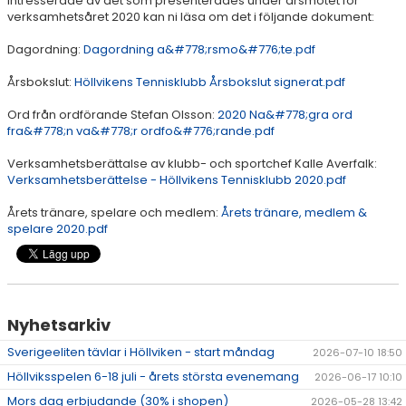
intresserade av det som presenterades under årsmötet för
verksamhetsåret 2020 kan ni läsa om det i följande dokument:
AKTIVITETER & LÄGER
Dagordning:
Dagordning a&#778;rsmo&#776;te.pdf
SERIESPEL & TÄVLINGAR
Årsbokslut:
Höllvikens Tennisklubb Årsbokslut signerat.pdf
TENNISSHOP
Ord från ordförande Stefan Olsson:
2020 Na&#778;gra ord
fra&#778;n va&#778;r ordfo&#776;rande.pdf
RACKET-STRÄNGNING
Verksamhetsberättalse av klubb- och sportchef Kalle Averfalk:
PADEL
Verksamhetsberättelse - Höllvikens Tennisklubb 2020.pdf
Årets tränare, spelare och medlem:
Årets tränare, medlem &
GRUSBANORNA
spelare 2020.pdf
SPONSORER & SAMARBETSPARTNERS
AKTUELLT/SOCIAL MEDIA
Nyhetsarkiv
KONTAKT & OM OSS
Sverigeeliten tävlar i Höllviken - start måndag
2026-07-10 18:50
Höllviksspelen 6-18 juli - årets största evenemang
2026-06-17 10:10
TRYGG TENNIS
Mors dag erbjudande (30% i shopen)
2026-05-28 13:42