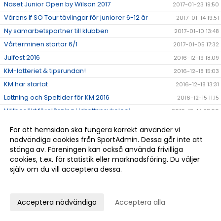
Näset Junior Open by Wilson 2017
2017-01-23 19:50
Vårens If SO Tour tävlingar för juniorer 6-12 år
2017-01-14 19:51
Ny samarbetspartner till klubben
2017-01-10 13:48
Vårterminen startar 6/1
2017-01-05 17:32
Julfest 2016
2016-12-19 18:09
KM-lotteriet & tipsrundan!
2016-12-18 15:03
KM har startat
2016-12-18 13:31
Lottning och Speltider för KM 2016
2016-12-15 11:15
Välbesökt föreläsning i idrottspsykologi
2016-12-14 23:00
Damlaget får ladda om i division 2
2016-12-09 14:55
För att hemsidan ska fungera korrekt använder vi
Tävlingsresultat november
2016-12-03 21:33
nödvändiga cookies från SportAdmin. Dessa går inte att
stänga av. Föreningen kan också använda frivilliga
Vinst till Höllviken i Juniorligan
2016-11-20 21:46
cookies, t.ex. för statistik eller marknadsföring. Du väljer
Höllvikens Herrar tillbaka i Division 1!
2016-11-14 12:35
själv om du vill acceptera dessa.
Hjälp Claes Göransson med ett fantastiskt
Anpassa dina val
2016-11-10 13:27
tennisprojekt i Uganda!
Tävlingsresultat oktober!
2016-11-10 12:48
Acceptera nödvändiga
Acceptera alla
Grattis Nils till lagvinsten i Pirres Pokal i Stockholm!
2016-10-24 22:26