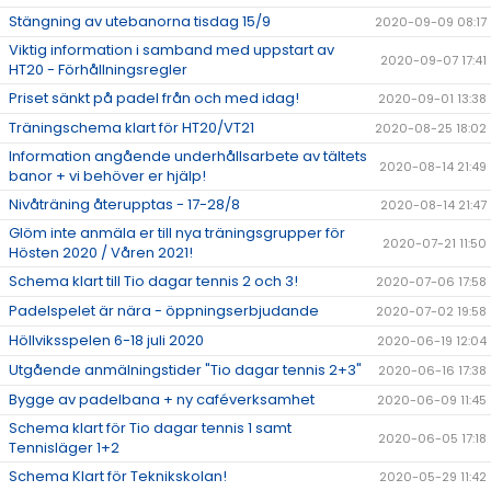
Stängning av utebanorna tisdag 15/9
2020-09-09 08:17
Viktig information i samband med uppstart av
2020-09-07 17:41
HT20 - Förhållningsregler
Priset sänkt på padel från och med idag!
2020-09-01 13:38
Träningschema klart för HT20/VT21
2020-08-25 18:02
Information angående underhållsarbete av tältets
2020-08-14 21:49
banor + vi behöver er hjälp!
Nivåträning återupptas - 17-28/8
2020-08-14 21:47
Glöm inte anmäla er till nya träningsgrupper för
2020-07-21 11:50
Hösten 2020 / Våren 2021!
Schema klart till Tio dagar tennis 2 och 3!
2020-07-06 17:58
Padelspelet är nära - öppningserbjudande
2020-07-02 19:58
Höllviksspelen 6-18 juli 2020
2020-06-19 12:04
Utgående anmälningstider "Tio dagar tennis 2+3"
2020-06-16 17:38
Bygge av padelbana + ny caféverksamhet
2020-06-09 11:45
Schema klart för Tio dagar tennis 1 samt
2020-06-05 17:18
Tennisläger 1+2
Schema Klart för Teknikskolan!
2020-05-29 11:42