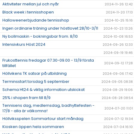
Aktiviteter mellan jul och nyår
2024-11-26 12:42
Black week i tennisshopen
2024-11-20 17:13
Halloweenerbjudande tennisshop
2024-10-25 15:16
Ingen ordinarie träning under höstlovet 28/10-3/11
2024-10-23 13:26
Ny bollmaskin - bokningsbar from. 8/10
2024-10-08 16:53
Intensivkurs Höst 2024
2024-09-26 12:33
2024-09-19 19:46
Frukosttennis fredagar 07.30-09.00 - 13/9 första
2024-09-12 17:28
tillfället
Höllvikens TK satsar på utbildning
2024-09-06 17:42
Terminsstart torsdag 5 september
2024-09-05 08:38
Schema Ht24 & viktig information utskickat
2024-08-29 19:06
25% i shopen fram till 8/9
2024-08-28 08:54
Tennisens dag, medlemsdag, badhyttefesten -
2024-07-20 11:01
17/8 - alla är välkomna!
Höllviksspelen Sommartour start måndag
2024-07-12 19:34
Kiosken öppen hela sommaren
2024-07-04 16:10