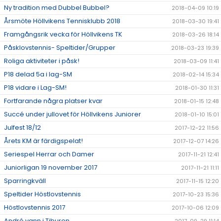
Ny tradition med Dubbel Bubbel?
2018-04-09 10:19
Årsmöte Höllvikens Tennisklubb 2018
2018-03-30 19:41
Framgångsrik vecka för Höllvikens TK
2018-03-26 18:14
Påsklovstennis- Speltider/Grupper
2018-03-23 19:39
Roliga aktiviteter i påsk!
2018-03-09 11:41
P18 delad 5a i lag-SM
2018-02-14 15:34
P18 vidare i Lag-SM!
2018-01-30 11:31
Fortfarande några platser kvar
2018-01-15 12:48
Succé under jullovet för Höllvikens Juniorer
2018-01-10 15:01
Julfest 18/12
2017-12-22 11:56
Årets KM är färdigspelat!
2017-12-07 14:26
Seriespel Herrar och Damer
2017-11-21 12:41
Juniorligan 19 november 2017
2017-11-21 11:11
Sparringkväll
2017-11-15 12:20
Speltider Höstlovstennis
2017-10-23 15:36
Höstlovstennis 2017
2017-10-06 12:09
André vann i Tiburon
2017-09-29 11:14