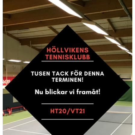
AKTIVITETER & LÄGER
SERIESPEL & TÄVLINGAR
TENNISSHOP
RACKET-STRÄNGNING
PADEL
GRUSBANORNA
SPONSORER & SAMARBETSPARTNERS
AKTUELLT/SOCIAL MEDIA
KONTAKT & OM OSS
TRYGG TENNIS