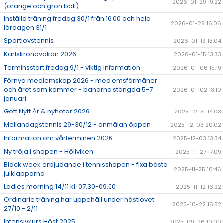
2026-01-29 19:22
(orange och grön boll)
Inställd träning fredag 30/1 från 16.00 och hela
2026-01-28 16:06
lördagen 31/1
Sportlovstennis
2026-01-19 13:04
Karlskronavakan 2026
2026-01-15 13:33
Terminsstart fredag 9/1 - viktig information
2026-01-06 15:19
Förnya medlemskap 2026 - medlemsförmåner
och året som kommer - banorna stängda 5-7
2026-01-02 13:10
januari
Gott Nytt År & nyheter 2026
2025-12-31 14:03
Mellandagstennis 29-30/12 - anmälan öppen
2025-12-03 20:02
Information om vårterminen 2026
2025-12-03 13:34
Ny tröja i shopen - Höllviken
2025-11-27 17:09
Black week erbjudande i tennisshopen - fixa bästa
2025-11-25 10:46
julklapparna
Ladies morning 14/11 kl. 07.30-09.00
2025-11-12 16:22
Ordinarie träning har uppehåll under höstlovet
2025-10-22 16:52
27/10 - 2/11
Intensivkurs Höst 2025
2025-09-26 10:00