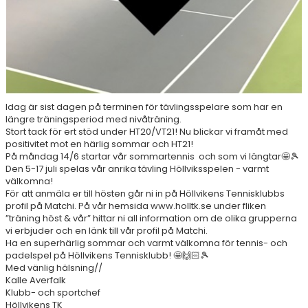
DOKUMENT
ÖPETTIDER SOMMAR
Idag är sist dagen på terminen för tävlingsspelare som har en
längre träningsperiod med nivåträning.
Stort tack för ert stöd under HT20/VT21! Nu blickar vi framåt med
positivitet mot en härlig sommar och HT21!
På måndag 14/6 startar vår sommartennis och som vi längtar🤩🎾
Den 5-17 juli spelas vår anrika tävling Höllviksspelen - varmt
välkomna!
För att anmäla er till hösten går ni in på Höllvikens Tennisklubbs
profil på Matchi. På vår hemsida www.holltk.se under fliken
”träning höst & vår” hittar ni all information om de olika grupperna
vi erbjuder och en länk till vår profil på Matchi.
Ha en superhärlig sommar och varmt välkomna för tennis- och
padelspel på Höllvikens Tennisklubb! 🤩🙌🏻🎾
Med vänlig hälsning//
Kalle Averfalk
Klubb- och sportchef
Höllvikens TK