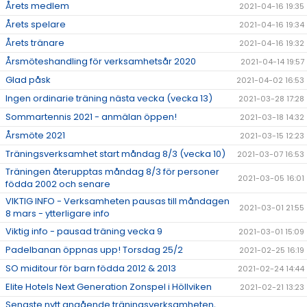
Årets medlem
2021-04-16 19:35
Årets spelare
2021-04-16 19:34
Årets tränare
2021-04-16 19:32
Årsmöteshandling för verksamhetsår 2020
2021-04-14 19:57
Glad påsk
2021-04-02 16:53
Ingen ordinarie träning nästa vecka (vecka 13)
2021-03-28 17:28
Sommartennis 2021 - anmälan öppen!
2021-03-18 14:32
Årsmöte 2021
2021-03-15 12:23
Träningsverksamhet start måndag 8/3 (vecka 10)
2021-03-07 16:53
Träningen återupptas måndag 8/3 för personer
2021-03-05 16:01
födda 2002 och senare
VIKTIG INFO - Verksamheten pausas till måndagen
2021-03-01 21:55
8 mars - ytterligare info
Viktig info - pausad träning vecka 9
2021-03-01 15:09
Padelbanan öppnas upp! Torsdag 25/2
2021-02-25 16:19
SO miditour för barn födda 2012 & 2013
2021-02-24 14:44
Elite Hotels Next Generation Zonspel i Höllviken
2021-02-21 13:23
Senaste nytt angående träningsverksamheten,