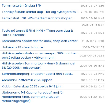
Terminsstart måndag 8/9
2025-09-07 12:56
Tennis på studs startar upp - för dig nybörjare 60+
2025-09-06 12:41
Terminstart - 20-70% medlemsrabatt i shopen
2025-08-26 14:44
2025-08-15 19:37
Testa på tennis 16/8 kl 14-16 - ”Tennisens dag &
2025-08-08 13:28
Hello Höllviken”
Sommarens öppettider för kiosk, shop och kontor
2025-07-21 11:40
Höllvikens TK söker tränare
2025-07-21 11:35
Höllviksspelen startar - nya menyer, 300 matcher
2025-07-05 09:59
och 2 roliga veckor - välkommen!
Höllviksspelen Sommartour - Herr- & damsingel
2025-06-26 13:42
Elit (20.000kr i prispengar)
Sommarkampanj i shopen - upp till 50% rabatt
2025-06-23 14:45
Anmälan Hösttermin 2025 öppen
2025-06-09 18:27
Klubbmästerskap 2025 spelas 9-13 juni
2025-05-22 10:44
Utebanorna 1-3 öppnar torsdag 1 maj för
medlemmar (info, Sommarkortet och
2025-04-30 18:04
förhållningsregler)