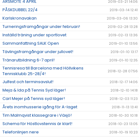
ÅRSMÖTE 4 APRIL
2019-03-21 14:06
PÅSKDUBBEL 22/4
2019-03-14 12:41
Karlskronavakan
2019-03-06 13:30
Turneringsframgångar under februari!
2019-02-28 13:28
Inställd träning under sportlovet
2019-02-13 13:36
Sammanfattning SALK Open
2019-01-10 13:56
Tävlingsframgångar under jullovet!
2019-01-10 13:17
Tränarutbildning 6-7 april!
2019-01-10 12:35
Tennisresa till Barcelona med Höllvikens
2018-12-28 07:56
Tennisklubb 25-28/4!
Julfest och terminsavslut!
2018-12-17 14:06
Meja & Ida på Tennis Syd läger!
2018-12-10 14:18
Carl Mejer på Tennis syd läger!
2018-12-03 11:23
Årets inomhusserie igång för A-laget
2018-11-13 13:41
Tim Malmqvist klassegrare i Växjö!
2018-10-30 10:18
Schema för Höstlovstennis är klart!
2018-10-23 13:05
Telefonlinjen nere
2018-10-19 10:23