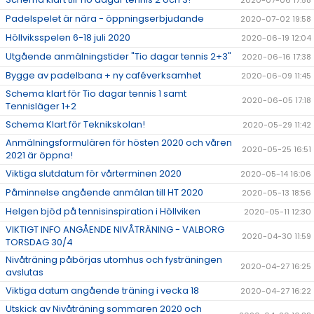
Padelspelet är nära - öppningserbjudande
2020-07-02 19:58
Höllviksspelen 6-18 juli 2020
2020-06-19 12:04
Utgående anmälningstider "Tio dagar tennis 2+3"
2020-06-16 17:38
Bygge av padelbana + ny caféverksamhet
2020-06-09 11:45
Schema klart för Tio dagar tennis 1 samt
2020-06-05 17:18
Tennisläger 1+2
Schema Klart för Teknikskolan!
2020-05-29 11:42
Anmälningsformulären för hösten 2020 och våren
2020-05-25 16:51
2021 är öppna!
Viktiga slutdatum för vårterminen 2020
2020-05-14 16:06
Påminnelse angående anmälan till HT 2020
2020-05-13 18:56
Helgen bjöd på tennisinspiration i Höllviken
2020-05-11 12:30
VIKTIGT INFO ANGÅENDE NIVÅTRÄNING - VALBORG
2020-04-30 11:59
TORSDAG 30/4
Nivåträning påbörjas utomhus och fysträningen
2020-04-27 16:25
avslutas
Viktiga datum angående träning i vecka 18
2020-04-27 16:22
Utskick av Nivåträning sommaren 2020 och