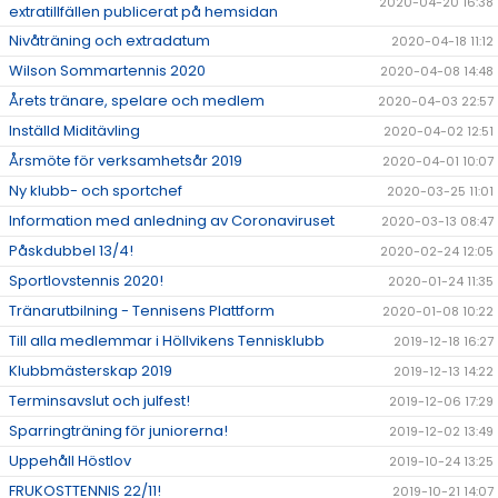
2020-04-20 16:38
extratillfällen publicerat på hemsidan
Nivåträning och extradatum
2020-04-18 11:12
Wilson Sommartennis 2020
2020-04-08 14:48
Årets tränare, spelare och medlem
2020-04-03 22:57
Inställd Miditävling
2020-04-02 12:51
Årsmöte för verksamhetsår 2019
2020-04-01 10:07
Ny klubb- och sportchef
2020-03-25 11:01
Information med anledning av Coronaviruset
2020-03-13 08:47
Påskdubbel 13/4!
2020-02-24 12:05
Sportlovstennis 2020!
2020-01-24 11:35
Tränarutbilning - Tennisens Plattform
2020-01-08 10:22
Till alla medlemmar i Höllvikens Tennisklubb
2019-12-18 16:27
Klubbmästerskap 2019
2019-12-13 14:22
Terminsavslut och julfest!
2019-12-06 17:29
Sparringträning för juniorerna!
2019-12-02 13:49
Uppehåll Höstlov
2019-10-24 13:25
FRUKOSTTENNIS 22/11!
2019-10-21 14:07