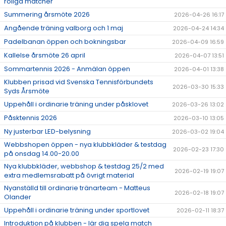
roliga matcher
Summering årsmöte 2026
2026-04-26 16:17
Angående träning valborg och 1 maj
2026-04-24 14:34
Padelbanan öppen och bokningsbar
2026-04-09 16:59
Kallelse årsmöte 26 april
2026-04-07 13:51
Sommartennis 2026 - Anmälan öppen
2026-04-01 13:38
Klubben prisad vid Svenska Tennisförbundets
2026-03-30 15:33
Syds Årsmöte
Uppehåll i ordinarie träning under påsklovet
2026-03-26 13:02
Påsktennis 2026
2026-03-10 13:05
Ny justerbar LED-belysning
2026-03-02 19:04
Webbshopen öppen - nya klubbkläder & testdag
2026-02-23 17:30
på onsdag 14.00-20.00
Nya klubbkläder, webbshop & testdag 25/2 med
2026-02-19 19:07
extra medlemsrabatt på övrigt material
Nyanställd till ordinarie tränarteam - Matteus
2026-02-18 19:07
Olander
Uppehåll i ordinarie träning under sportlovet
2026-02-11 18:37
Introduktion på klubben - lär dig spela match