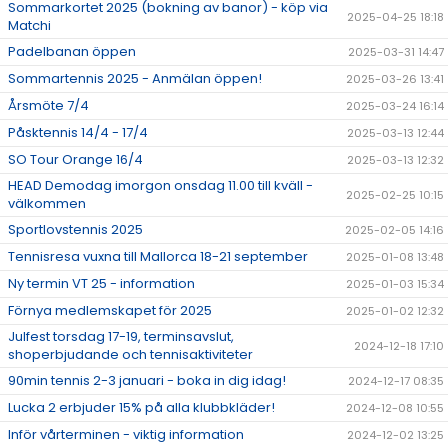
Sommarkortet 2025 (bokning av banor) - köp via
2025-04-25 18:18
Matchi
Padelbanan öppen
2025-03-31 14:47
Sommartennis 2025 - Anmälan öppen!
2025-03-26 13:41
Årsmöte 7/4
2025-03-24 16:14
Påsktennis 14/4 - 17/4
2025-03-13 12:44
SO Tour Orange 16/4
2025-03-13 12:32
HEAD Demodag imorgon onsdag 11.00 till kväll -
2025-02-25 10:15
välkommen
Sportlovstennis 2025
2025-02-05 14:16
Tennisresa vuxna till Mallorca 18-21 september
2025-01-08 13:48
Ny termin VT 25 - information
2025-01-03 15:34
Förnya medlemskapet för 2025
2025-01-02 12:32
Julfest torsdag 17-19, terminsavslut,
2024-12-18 17:10
shoperbjudande och tennisaktiviteter
90min tennis 2-3 januari - boka in dig idag!
2024-12-17 08:35
Lucka 2 erbjuder 15% på alla klubbkläder!
2024-12-08 10:55
Inför vårterminen - viktig information
2024-12-02 13:25