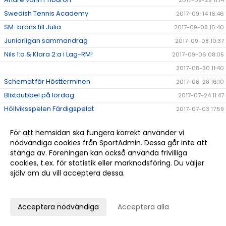
Swedish Tennis Academy
2017-09-14 16:46
SM-brons till Julia
2017-09-08 16:40
Juniorligan sammandrag
2017-09-08 10:37
Nils 1:a & Klara 2:a i Lag-RM!
2017-09-06 08:05
2017-08-30 11:40
Schemat för Höstterminen
2017-08-28 16:10
Blixtdubbel på lördag
2017-07-24 11:47
Höllviksspelen Färdigspelat
2017-07-03 17:59
Nya medarbetare till Hösten!
2017-06-14 17:23
För att hemsidan ska fungera korrekt använder vi
Dubbel-Bubbel med tennis och mingel
2017-05-29 11:16
nödvändiga cookies från SportAdmin. Dessa går inte att
Tack Christian!
2017-05-18 12:35
stänga av. Föreningen kan också använda frivilliga
cookies, t.ex. för statistik eller marknadsföring. Du väljer
Klubbkläder!
2017-05-15 12:55
själv om du vill acceptera dessa.
Tränare inför HT -17 sökes
2017-05-04 15:13
Anpassa dina val
Dubbel-Bubbel
2017-05-03 10:58
Höllvikens tennisklubb hade besök...
2017-04-26 12:26
Acceptera nödvändiga
Acceptera alla
Utmärkelser på Årsmötet
2017-04-24 12:47