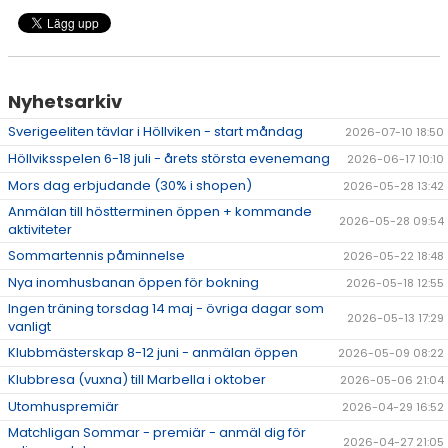
Nyhetsarkiv
Sverigeeliten tävlar i Höllviken - start måndag
2026-07-10 18:50
Höllviksspelen 6-18 juli - årets största evenemang
2026-06-17 10:10
Mors dag erbjudande (30% i shopen)
2026-05-28 13:42
Anmälan till höstterminen öppen + kommande
2026-05-28 09:54
aktiviteter
Sommartennis påminnelse
2026-05-22 18:48
Nya inomhusbanan öppen för bokning
2026-05-18 12:55
Ingen träning torsdag 14 maj - övriga dagar som
2026-05-13 17:29
vanligt
Klubbmästerskap 8-12 juni - anmälan öppen
2026-05-09 08:22
Klubbresa (vuxna) till Marbella i oktober
2026-05-06 21:04
Utomhuspremiär
2026-04-29 16:52
Matchligan Sommar - premiär - anmäl dig för
2026-04-27 21:05