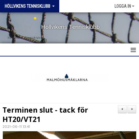
HÖLLVIKENS TENNISKLUBB
LOGGA IN
Höllvikens Tennisklubb
HEM
NYHETER
BOKA BANA
Terminen slut - tack för
<
>
TERMINSTRÄNING HT & VT
HT20/VT21
2021-06-11 13:41
TRÄNING SOMMAR