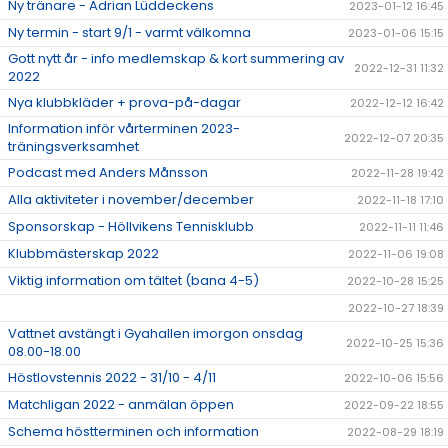
Ny tränare - Adrian Lüddeckens
2023-01-12 16:45
Ny termin - start 9/1 - varmt välkomna
2023-01-06 15:15
Gott nytt år - info medlemskap & kort summering av
2022-12-31 11:32
2022
Nya klubbkläder + prova-på-dagar
2022-12-12 16:42
Information inför vårterminen 2023-
2022-12-07 20:35
träningsverksamhet
Podcast med Anders Månsson
2022-11-28 19:42
Alla aktiviteter i november/december
2022-11-18 17:10
Sponsorskap - Höllvikens Tennisklubb
2022-11-11 11:46
Klubbmästerskap 2022
2022-11-06 19:08
Viktig information om tältet (bana 4-5)
2022-10-28 15:25
2022-10-27 18:39
Vattnet avstängt i Gyahallen imorgon onsdag
2022-10-25 15:36
08.00-18.00
Höstlovstennis 2022 - 31/10 - 4/11
2022-10-06 15:56
Matchligan 2022 - anmälan öppen
2022-09-22 18:55
Schema höstterminen och information
2022-08-29 18:19