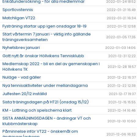
Enkätundersökning - för alla medlemmar
2022-01-24 18:52
Sportlovstennis
2022-01-21 16:49
Matchligan VT22
2022-01-21 16:34
Fysträning startar upp igen onsdagar 18-19
2022-01-12 12:58
Start vårtermin 7 januari - viktig info gällande
2022-01-05 17:35
träningsverksamheten
Nyhetsbrev januari
2022-01-03 14:06
Gott nytt år önskar Höllvikens Tennisklubb
2021-12-31 12:22
Medlemskap 2022 - bli en del av gemenskapen i
2021-12-28 18:57
Höllvikens TK
Nuläge - vad gäller
2021-12-22 16:37
Nya tennisaktiviteter under mellandagarna
2021-12-22 12:38
Julfesten 20/12 inställd
2021-12-17 19:37
Sista träningsdagen på HT21 (onsdag 15/12)
2021-12-15 15:55
KM - Lottning och spelschema klart
2021-12-14 16:46
SISTA ANMÄLNINGSDAGEN - ändringar VT och
2021-12-10 10:50
klubbmästerskap
Påminnelse inför VT22 - önskemål om
2021-12-06 16:32
ändringar/avhopp