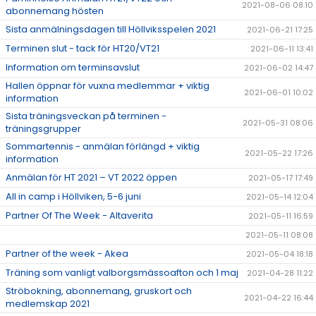
2021-08-06 08:10
abonnemang hösten
Sista anmälningsdagen till Höllviksspelen 2021
2021-06-21 17:25
Terminen slut - tack för HT20/VT21
2021-06-11 13:41
Information om terminsavslut
2021-06-02 14:47
Hallen öppnar för vuxna medlemmar + viktig
2021-06-01 10:02
information
Sista träningsveckan på terminen -
2021-05-31 08:06
träningsgrupper
Sommartennis - anmälan förlängd + viktig
2021-05-22 17:26
information
Anmälan för HT 2021 – VT 2022 öppen
2021-05-17 17:49
All in camp i Höllviken, 5-6 juni
2021-05-14 12:04
Partner Of The Week - Altaverita
2021-05-11 16:59
2021-05-11 08:08
Partner of the week - Akea
2021-05-04 18:18
Träning som vanligt valborgsmässoafton och 1 maj
2021-04-28 11:22
Ströbokning, abonnemang, gruskort och
2021-04-22 16:44
medlemskap 2021