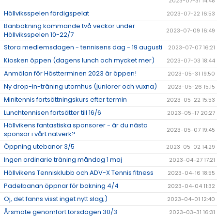
2023-07-31 14:48
Höllviksspelen färdigspelat
2023-07-22 16:53
Banbokning kommande två veckor under
2023-07-09 16:49
Höllviksspelen 10-22/7
Stora medlemsdagen - tennisens dag - 19 augusti
2023-07-07 16:21
Kiosken öppen (dagens lunch och mycket mer)
2023-07-03 18:44
Anmälan för Höstterminen 2023 är öppen!
2023-05-31 19:50
Ny drop-in-träning utomhus (juniorer och vuxna)
2023-05-26 15:15
Minitennis fortsättningskurs efter termin
2023-05-22 15:53
Lunchtennisen fortsätter till 16/6
2023-05-17 20:27
Höllvikens fantastiska sponsorer - är du nästa
2023-05-07 19:45
sponsor i vårt nätverk?
Öppning utebanor 3/5
2023-05-02 14:29
Ingen ordinarie träning måndag 1 maj
2023-04-27 17:21
Höllvikens Tennisklubb och ADV-X Tennis fitness
2023-04-16 18:55
Padelbanan öppnar för bokning 4/4
2023-04-04 11:32
Oj, det fanns visst inget nytt slag;)
2023-04-01 12:40
Årsmöte genomfört torsdagen 30/3
2023-03-31 16:31