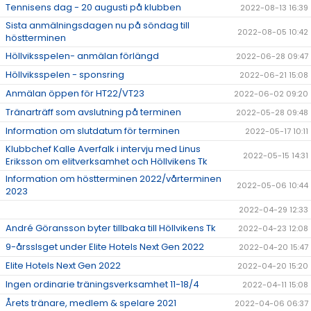
Tennisens dag - 20 augusti på klubben
2022-08-13 16:39
Sista anmälningsdagen nu på söndag till
2022-08-05 10:42
höstterminen
Höllviksspelen- anmälan förlängd
2022-06-28 09:47
Höllviksspelen - sponsring
2022-06-21 15:08
Anmälan öppen för HT22/VT23
2022-06-02 09:20
Tränarträff som avslutning på terminen
2022-05-28 09:48
Information om slutdatum för terminen
2022-05-17 10:11
Klubbchef Kalle Averfalk i intervju med Linus
2022-05-15 14:31
Eriksson om elitverksamhet och Höllvikens Tk
Information om höstterminen 2022/vårterminen
2022-05-06 10:44
2023
2022-04-29 12:33
André Göransson byter tillbaka till Höllvikens Tk
2022-04-23 12:08
9-årsslsget under Elite Hotels Next Gen 2022
2022-04-20 15:47
Elite Hotels Next Gen 2022
2022-04-20 15:20
Ingen ordinarie träningsverksamhet 11-18/4
2022-04-11 15:08
Årets tränare, medlem & spelare 2021
2022-04-06 06:37