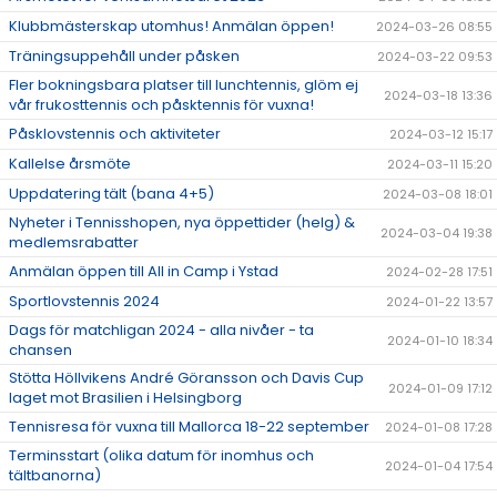
Klubbmästerskap utomhus! Anmälan öppen!
2024-03-26 08:55
Träningsuppehåll under påsken
2024-03-22 09:53
Fler bokningsbara platser till lunchtennis, glöm ej
2024-03-18 13:36
vår frukosttennis och påsktennis för vuxna!
Påsklovstennis och aktiviteter
2024-03-12 15:17
Kallelse årsmöte
2024-03-11 15:20
Uppdatering tält (bana 4+5)
2024-03-08 18:01
Nyheter i Tennisshopen, nya öppettider (helg) &
2024-03-04 19:38
medlemsrabatter
Anmälan öppen till All in Camp i Ystad
2024-02-28 17:51
Sportlovstennis 2024
2024-01-22 13:57
Dags för matchligan 2024 - alla nivåer - ta
2024-01-10 18:34
chansen
Stötta Höllvikens André Göransson och Davis Cup
2024-01-09 17:12
laget mot Brasilien i Helsingborg
Tennisresa för vuxna till Mallorca 18-22 september
2024-01-08 17:28
Terminsstart (olika datum för inomhus och
2024-01-04 17:54
tältbanorna)