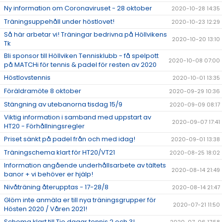
Ny information om Coronaviruset - 28 oktober
2020-10-28 14:35
Träningsuppehåll under höstlovet!
2020-10-23 12:29
Så här arbetar vi! Träningar bedrivna på Höllvikens
2020-10-20 13:10
Tk
Bli sponsor till Höllviken Tennisklubb - få spelpott
2020-10-08 07:00
på MATCHi för tennis & padel för resten av 2020
Höstlovstennis
2020-10-01 13:35
Föräldramöte 8 oktober
2020-09-29 10:36
Stängning av utebanorna tisdag 15/9
2020-09-09 08:17
Viktig information i samband med uppstart av
2020-09-07 17:41
HT20 - Förhållningsregler
Priset sänkt på padel från och med idag!
2020-09-01 13:38
Träningschema klart för HT20/VT21
2020-08-25 18:02
Information angående underhållsarbete av tältets
2020-08-14 21:49
banor + vi behöver er hjälp!
Nivåträning återupptas - 17-28/8
2020-08-14 21:47
Glöm inte anmäla er till nya träningsgrupper för
2020-07-21 11:50
Hösten 2020 / Våren 2021!
Schema klart till Tio dagar tennis 2 och 3!
2020-07-06 17:58