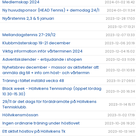
Medlemskap 2024
2024-01-02 16:42
Ny huvudsponsor (HEAD Tennis) + demodag 24/1
2024-01-01 11:34
Nyårstennis 2,3 & 5 januari
2023-12-28 17:03
2023-12-17 13:21
Mellandagstennis 27-29/12
2023-12-07 13:33
Klubbmästerskap 19-21 december
2023-12-06 20:19
Viktig information inför vårterminen 2024
2023-12-04 15:02
Adventskalender - erbjudande i shopen
2023-12-03 11:09
Nyhetsbrev december - massor av aktiviteter att
2023-12-01 10:59
anmäla dig till + info om höst- och vårtermin
Träning i tältet inställd vecka 48
2023-11-27 09:51
Black week - Höllvikens Tennisshop (öppet lördag
2023-11-20 16:34
10.30-15.30)
29/11 är det dags för föräldramöte på Höllvikens
2023-11-14 15:17
Tennisklubb.
Höllvikensmössan
2023-11-02 17:19
Ingen ordinarie träning under höstlovet
2023-10-26 19:20
Ett aktivt höstlov på Höllvikens Tk
2023-10-13 14:11