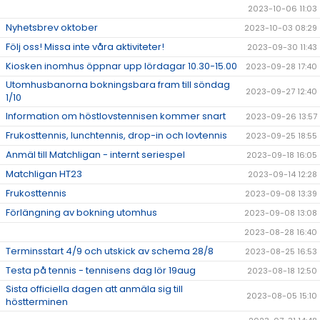
2023-10-06 11:03
Nyhetsbrev oktober
2023-10-03 08:29
Följ oss! Missa inte våra aktiviteter!
2023-09-30 11:43
Kiosken inomhus öppnar upp lördagar 10.30-15.00
2023-09-28 17:40
Utomhusbanorna bokningsbara fram till söndag
2023-09-27 12:40
1/10
Information om höstlovstennisen kommer snart
2023-09-26 13:57
Frukosttennis, lunchtennis, drop-in och lovtennis
2023-09-25 18:55
Anmäl till Matchligan - internt seriespel
2023-09-18 16:05
Matchligan HT23
2023-09-14 12:28
Frukosttennis
2023-09-08 13:39
Förlängning av bokning utomhus
2023-09-08 13:08
2023-08-28 16:40
Terminsstart 4/9 och utskick av schema 28/8
2023-08-25 16:53
Testa på tennis - tennisens dag lör 19aug
2023-08-18 12:50
Sista officiella dagen att anmäla sig till
2023-08-05 15:10
höstterminen