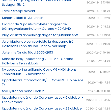
Sista träningsdag för ordinarie verksamhet -
2020-12-15 13:50
tisdagen 15/12
Trevlig tredje advent
2020-12-13 10:29
Schema klart till Jultennis!
2020-12-11 12:49
Glädjande & positiva nyheter angående
2020-12-10 18:22
träningsverksamheten - Corona - 20-12-10
Idag är sista anmälningsdagen för jultennisen!!
2020-12-09 13:51
Julerbjudande och perfekta julklapparna från
2020-12-03 21:09
Höllvikens Tennisklubb - besök vår shop!
Jultennis för dig född 2005-2013
2020-12-01 19:36
Senaste info/uppdatering 20-11-27 - Corona -
2020-11-28 14:29
Höllvikens Tennisklubb
Ny uppdatering gällande Covid-19 - Höllvikens
2020-11-17 19:02
Tennisklubb - 17 november
Uppdaterad information 16/11 - Covid19 - Höllvikens
2020-11-16 17:54
Tk
Nya lysrör på bana 1 och 2
2020-11-13 12:16
Uppdatering gällande Coronaviruset – 6 oktober -
2020-11-06 13:25
17 november
Uppdatering gällande Coronaviruset – 29 oktober
2020-10-29 14:54