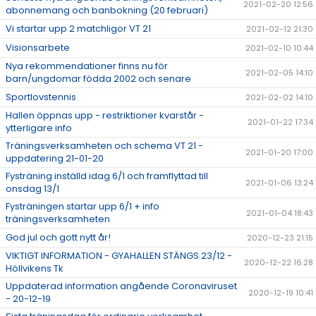
2021-02-20 12:56
abonnemang och banbokning (20 februari)
Vi startar upp 2 matchligor VT 21
2021-02-12 21:30
Visionsarbete
2021-02-10 10:44
Nya rekommendationer finns nu för
2021-02-05 14:10
barn/ungdomar födda 2002 och senare
Sportlovstennis
2021-02-02 14:10
Hallen öppnas upp - restriktioner kvarstår -
2021-01-22 17:34
ytterligare info
Träningsverksamheten och schema VT 21 -
2021-01-20 17:00
uppdatering 21-01-20
Fysträning inställd idag 6/1 och framflyttad till
2021-01-06 13:24
onsdag 13/1
Fysträningen startar upp 6/1 + info
2021-01-04 18:43
träningsverksamheten
God jul och gott nytt år!
2020-12-23 21:15
VIKTIGT INFORMATION - GYAHALLEN STÄNGS 23/12 -
2020-12-22 16:28
Höllvikens Tk
Uppdaterad information angående Coronaviruset
2020-12-19 10:41
- 20-12-19