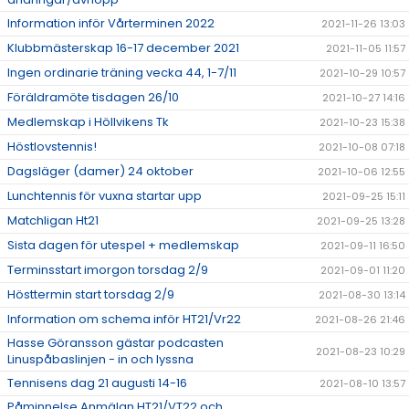
Information inför Vårterminen 2022
2021-11-26 13:03
Klubbmästerskap 16-17 december 2021
2021-11-05 11:57
Ingen ordinarie träning vecka 44, 1-7/11
2021-10-29 10:57
Föräldramöte tisdagen 26/10
2021-10-27 14:16
Medlemskap i Höllvikens Tk
2021-10-23 15:38
Höstlovstennis!
2021-10-08 07:18
Dagsläger (damer) 24 oktober
2021-10-06 12:55
Lunchtennis för vuxna startar upp
2021-09-25 15:11
Matchligan Ht21
2021-09-25 13:28
Sista dagen för utespel + medlemskap
2021-09-11 16:50
Terminsstart imorgon torsdag 2/9
2021-09-01 11:20
Hösttermin start torsdag 2/9
2021-08-30 13:14
Information om schema inför HT21/Vr22
2021-08-26 21:46
Hasse Göransson gästar podcasten
2021-08-23 10:29
Linuspåbaslinjen - in och lyssna
Tennisens dag 21 augusti 14-16
2021-08-10 13:57
Påminnelse Anmälan HT21/VT22 och