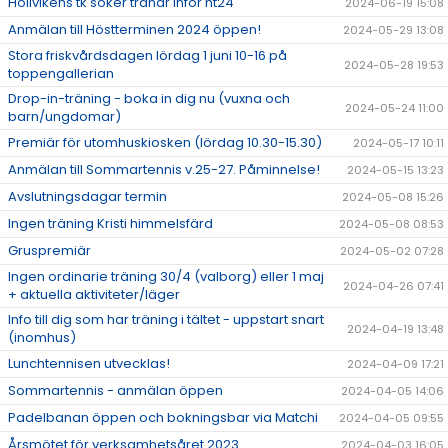
Höllvikens tk söker tränar inför ht24
2024-06-19 15:08
Anmälan till Höstterminen 2024 öppen!
2024-05-29 13:08
Stora friskvårdsdagen lördag 1 juni 10-16 på
2024-05-28 19:53
toppengallerian
Drop-in-träning - boka in dig nu (vuxna och
2024-05-24 11:00
barn/ungdomar)
Premiär för utomhuskiosken (lördag 10.30-15.30)
2024-05-17 10:11
Anmälan till Sommartennis v.25-27. Påminnelse!
2024-05-15 13:23
Avslutningsdagar termin
2024-05-08 15:26
Ingen träning Kristi himmelsfärd
2024-05-08 08:53
Gruspremiär
2024-05-02 07:28
Ingen ordinarie träning 30/4 (valborg) eller 1 maj
2024-04-26 07:41
+ aktuella aktiviteter/läger
Info till dig som har träning i tältet - uppstart snart
2024-04-19 13:48
(inomhus)
Lunchtennisen utvecklas!
2024-04-09 17:21
Sommartennis - anmälan öppen
2024-04-05 14:06
Padelbanan öppen och bokningsbar via Matchi
2024-04-05 09:55
Årsmötet för verksamhetsåret 2023
2024-04-03 16:05