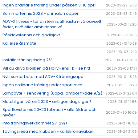
Ingen ordinarie träning under påsken 3-10 april
2023-03-29 15:52
Sommartennis 2023 - anmälan öppen
2023-03-23 13:49
ADV-X fitness - tar din tennis till nästa nivå oavsett
2023-03-21 12:26
ålder, nivå eller ambitionsnivå
Påsklovstennis och godisjakt
2023-03-17 19:35
Kallelse årsmöte
2023-03-10 10:59
2023-03-08 12:19
Inställd träning tisdag 7/3
2023-03-07 09:58
Vill du driva kiosken på Höllvikens Tk - se hit!
2023-03-03 17:51
Nytt samarbete med ADV-X träningsapp
2023-03-01 18:25
Ingen ordinarie träning under sportlovet
2023-02-15 18:28
Lampbyte + renovering (uppd. lampor fixade 9/2)
2023-02-01 22:04
Matchligan våren 2023 - äntligen dags igen!
2023-01-31 19:56
Sportlovstennis 20-23 februari - alla åldrar och
2023-01-30 16:09
nivåer
Info träningsverksamhet 27-29/1
2023-01-27 10:36
Tävlingsresa med klubben - karlskronavakan
2023-01-24 21:05