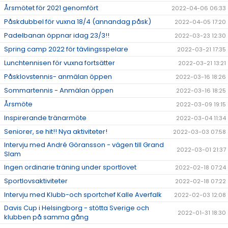
Årsmötet för 2021 genomfört
2022-04-06 06:33
Påskdubbel för vuxna 18/4 (annandag påsk)
2022-04-05 17:20
Padelbanan öppnar idag 23/3!!
2022-03-23 12:30
Spring camp 2022 för tävlingsspelare
2022-03-21 17:35
Lunchtennisen för vuxna fortsätter
2022-03-21 13:21
Påsklovstennis- anmälan öppen
2022-03-16 18:26
Sommartennis - Anmälan öppen
2022-03-16 18:25
Årsmöte
2022-03-09 19:15
Inspirerande tränarmöte
2022-03-04 11:34
Seniorer, se hit!! Nya aktiviteter!
2022-03-03 07:58
Intervju med André Göransson - vägen till Grand
2022-03-01 21:37
Slam
Ingen ordinarie träning under sportlovet
2022-02-18 07:24
Sportlovsaktiviteter
2022-02-18 07:22
Intervju med Klubb-och sportchef Kalle Averfalk
2022-02-03 12:08
Davis Cup i Helsingborg - stötta Sverige och
2022-01-31 18:30
klubben på samma gång