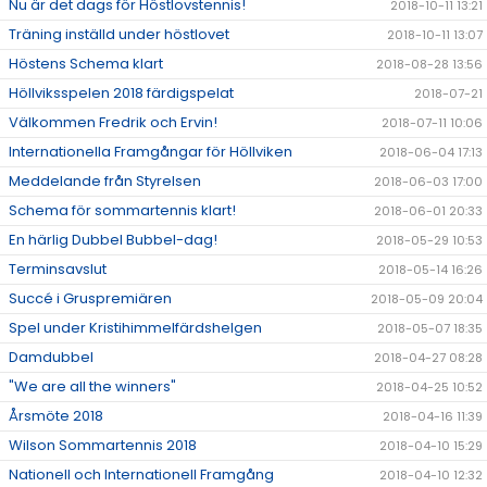
Nu är det dags för Höstlovstennis!
2018-10-11 13:21
Träning inställd under höstlovet
2018-10-11 13:07
Höstens Schema klart
2018-08-28 13:56
Höllviksspelen 2018 färdigspelat
2018-07-21
Välkommen Fredrik och Ervin!
2018-07-11 10:06
Internationella Framgångar för Höllviken
2018-06-04 17:13
Meddelande från Styrelsen
2018-06-03 17:00
Schema för sommartennis klart!
2018-06-01 20:33
En härlig Dubbel Bubbel-dag!
2018-05-29 10:53
Terminsavslut
2018-05-14 16:26
Succé i Gruspremiären
2018-05-09 20:04
Spel under Kristihimmelfärdshelgen
2018-05-07 18:35
Damdubbel
2018-04-27 08:28
"We are all the winners"
2018-04-25 10:52
Årsmöte 2018
2018-04-16 11:39
Wilson Sommartennis 2018
2018-04-10 15:29
Nationell och Internationell Framgång
2018-04-10 12:32