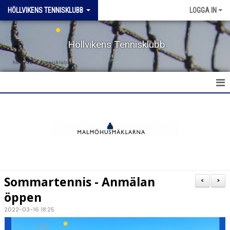
HÖLLVIKENS TENNISKLUBB
LOGGA IN
Höllvikens Tennisklubb
HEM
NYHETER
BOKA BANA
Sommartennis - Anmälan
<
>
TERMINSTRÄNING HT & VT
öppen
2022-03-16 18:25
TRÄNING SOMMAR