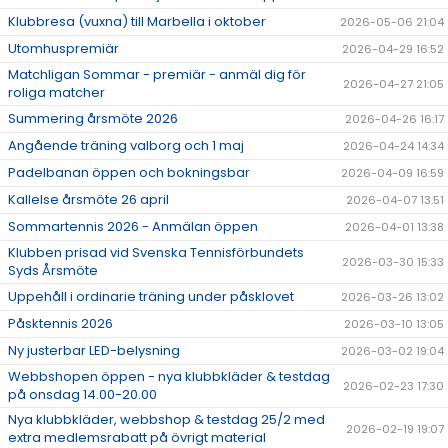
Klubbresa (vuxna) till Marbella i oktober
2026-05-06 21:04
Utomhuspremiär
2026-04-29 16:52
Matchligan Sommar - premiär - anmäl dig för
2026-04-27 21:05
roliga matcher
Summering årsmöte 2026
2026-04-26 16:17
Angående träning valborg och 1 maj
2026-04-24 14:34
Padelbanan öppen och bokningsbar
2026-04-09 16:59
Kallelse årsmöte 26 april
2026-04-07 13:51
Sommartennis 2026 - Anmälan öppen
2026-04-01 13:38
Klubben prisad vid Svenska Tennisförbundets
2026-03-30 15:33
Syds Årsmöte
Uppehåll i ordinarie träning under påsklovet
2026-03-26 13:02
Påsktennis 2026
2026-03-10 13:05
Ny justerbar LED-belysning
2026-03-02 19:04
Webbshopen öppen - nya klubbkläder & testdag
2026-02-23 17:30
på onsdag 14.00-20.00
Nya klubbkläder, webbshop & testdag 25/2 med
2026-02-19 19:07
extra medlemsrabatt på övrigt material