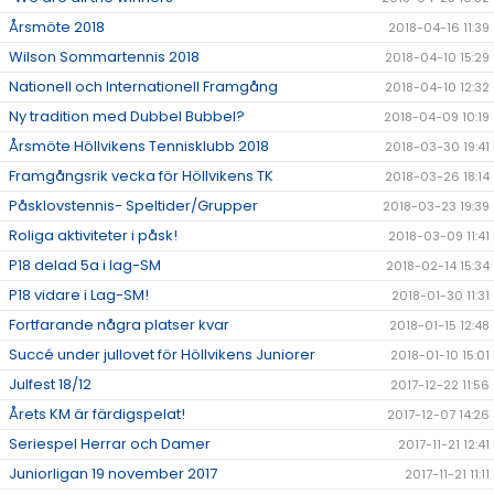
Årsmöte 2018
2018-04-16 11:39
Wilson Sommartennis 2018
2018-04-10 15:29
Nationell och Internationell Framgång
2018-04-10 12:32
Ny tradition med Dubbel Bubbel?
2018-04-09 10:19
Årsmöte Höllvikens Tennisklubb 2018
2018-03-30 19:41
Framgångsrik vecka för Höllvikens TK
2018-03-26 18:14
Påsklovstennis- Speltider/Grupper
2018-03-23 19:39
Roliga aktiviteter i påsk!
2018-03-09 11:41
P18 delad 5a i lag-SM
2018-02-14 15:34
P18 vidare i Lag-SM!
2018-01-30 11:31
Fortfarande några platser kvar
2018-01-15 12:48
Succé under jullovet för Höllvikens Juniorer
2018-01-10 15:01
Julfest 18/12
2017-12-22 11:56
Årets KM är färdigspelat!
2017-12-07 14:26
Seriespel Herrar och Damer
2017-11-21 12:41
Juniorligan 19 november 2017
2017-11-21 11:11