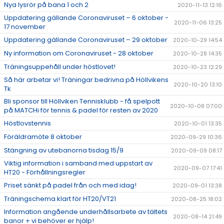
Nya lysrör på bana 1 och 2
2020-11-13 12:16
Uppdatering gällande Coronaviruset – 6 oktober -
2020-11-06 13:25
17 november
Uppdatering gällande Coronaviruset – 29 oktober
2020-10-29 14:54
Ny information om Coronaviruset - 28 oktober
2020-10-28 14:35
Träningsuppehåll under höstlovet!
2020-10-23 12:29
Så här arbetar vi! Träningar bedrivna på Höllvikens
2020-10-20 13:10
Tk
Bli sponsor till Höllviken Tennisklubb - få spelpott
2020-10-08 07:00
på MATCHi för tennis & padel för resten av 2020
Höstlovstennis
2020-10-01 13:35
Föräldramöte 8 oktober
2020-09-29 10:36
Stängning av utebanorna tisdag 15/9
2020-09-09 08:17
Viktig information i samband med uppstart av
2020-09-07 17:41
HT20 - Förhållningsregler
Priset sänkt på padel från och med idag!
2020-09-01 13:38
Träningschema klart för HT20/VT21
2020-08-25 18:02
Information angående underhållsarbete av tältets
2020-08-14 21:49
banor + vi behöver er hjälp!