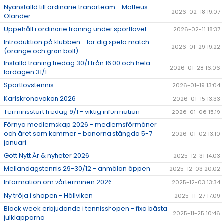
Nyanställd till ordinarie tränarteam - Matteus
2026-02-18 19:07
Olander
Uppehåll i ordinarie träning under sportlovet
2026-02-11 18:37
Introduktion på klubben - lär dig spela match
2026-01-29 19:22
(orange och grön boll)
Inställd träning fredag 30/1 från 16.00 och hela
2026-01-28 16:06
lördagen 31/1
Sportlovstennis
2026-01-19 13:04
Karlskronavakan 2026
2026-01-15 13:33
Terminsstart fredag 9/1 - viktig information
2026-01-06 15:19
Förnya medlemskap 2026 - medlemsförmåner
och året som kommer - banorna stängda 5-7
2026-01-02 13:10
januari
Gott Nytt År & nyheter 2026
2025-12-31 14:03
Mellandagstennis 29-30/12 - anmälan öppen
2025-12-03 20:02
Information om vårterminen 2026
2025-12-03 13:34
Ny tröja i shopen - Höllviken
2025-11-27 17:09
Black week erbjudande i tennisshopen - fixa bästa
2025-11-25 10:46
julklapparna