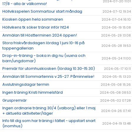
2024-07-20 11:01
17/8 - alla är välkomna!
Höllviksspelen Sommartour start måndag
2024-07-12 19:34
Kiosken öppen hela sommaren
2024-07-04 16:10
Höllvikens tk söker tränar inför ht24
2024-06-19 15:08
Anmälan till Höstterminen 2024 öppen!
2024-05-29 13:08
Stora friskvårdsdagen lördag 1 juni 10-16 på
2024-05-28 19:53
toppengallerian
Drop-in-träning - boka in dig nu (vuxna och
2024-05-24 11:00
barn/ungdomar)
Premiär för utomhuskiosken (lördag 10.30-15.30)
2024-05-17 10:11
Anmälan till Sommartennis v.25-27. Påminnelse!
2024-05-15 13:23
Avslutningsdagar termin
2024-05-08 15:26
Ingen träning Kristi himmelsfärd
2024-05-08 08:53
Gruspremiär
2024-05-02 07:28
Ingen ordinarie träning 30/4 (valborg) eller 1 maj
2024-04-26 07:41
+ aktuella aktiviteter/läger
Info till dig som har träning i tältet - uppstart snart
2024-04-19 13:48
(inomhus)