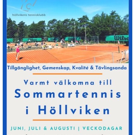
AKTIVITETER & LÄGER
SERIESPEL & TÄVLINGAR
TENNISSHOP
RACKET-STRÄNGNING
PADEL
GRUSBANORNA
SPONSORER & SAMARBETSPARTNERS
AKTUELLT/SOCIAL MEDIA
KONTAKT & OM OSS
TRYGG TENNIS