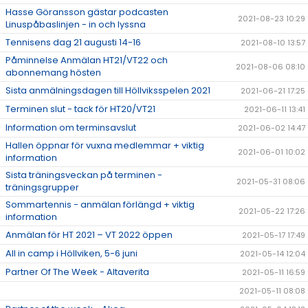
Hasse Göransson gästar podcasten
2021-08-23 10:29
Linuspåbaslinjen - in och lyssna
Tennisens dag 21 augusti 14-16
2021-08-10 13:57
Påminnelse Anmälan HT21/VT22 och
2021-08-06 08:10
abonnemang hösten
Sista anmälningsdagen till Höllviksspelen 2021
2021-06-21 17:25
Terminen slut - tack för HT20/VT21
2021-06-11 13:41
Information om terminsavslut
2021-06-02 14:47
Hallen öppnar för vuxna medlemmar + viktig
2021-06-01 10:02
information
Sista träningsveckan på terminen -
2021-05-31 08:06
träningsgrupper
Sommartennis - anmälan förlängd + viktig
2021-05-22 17:26
information
Anmälan för HT 2021 – VT 2022 öppen
2021-05-17 17:49
All in camp i Höllviken, 5-6 juni
2021-05-14 12:04
Partner Of The Week - Altaverita
2021-05-11 16:59
2021-05-11 08:08