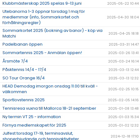
Klubbmästerskap 2025 spelas 9-13 juni
2025-05-22 10:44
Utebanorna 1-3 öppnar torsdag 1 maj för
medlemmar (info, Sommarkortet och
2025-04-30 18:04
förhållningsregler)
Sommarkortet 2025 (bokning av banor) - köp via
2025-04-25 18:18
Matchi
Padelbanan öppen
2025-03-31 14:47
Sommartennis 2025 - Anmälan öppen!
2025-03-26 13:41
Årsmöte 7/4
2025-03-24 16:14
Påsktennis 14/4 - 17/4
2025-03-13 12:44
SO Tour Orange 16/4
2025-03-13 12:32
HEAD Demodag imorgon onsdag 11.00 till kväll -
2025-02-25 10:15
välkommen
Sportlovstennis 2025
2025-02-05 14:16
Tennisresa vuxna till Mallorca 18-21 september
2025-01-08 13:48
Ny termin VT 25 - information
2025-01-03 15:34
Förnya medlemskapet för 2025
2025-01-02 12:32
Julfest torsdag 17-19, terminsavslut,
2024-12-18 17:10
shoperbjudande och tennisaktiviteter