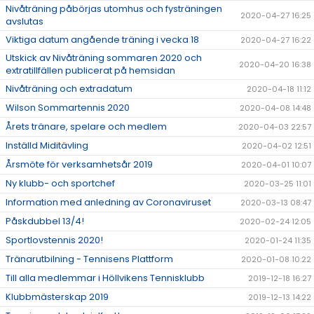
Nivåträning påbörjas utomhus och fysträningen
2020-04-27 16:25
avslutas
Viktiga datum angående träning i vecka 18
2020-04-27 16:22
Utskick av Nivåträning sommaren 2020 och
2020-04-20 16:38
extratillfällen publicerat på hemsidan
Nivåträning och extradatum
2020-04-18 11:12
Wilson Sommartennis 2020
2020-04-08 14:48
Årets tränare, spelare och medlem
2020-04-03 22:57
Inställd Miditävling
2020-04-02 12:51
Årsmöte för verksamhetsår 2019
2020-04-01 10:07
Ny klubb- och sportchef
2020-03-25 11:01
Information med anledning av Coronaviruset
2020-03-13 08:47
Påskdubbel 13/4!
2020-02-24 12:05
Sportlovstennis 2020!
2020-01-24 11:35
Tränarutbilning - Tennisens Plattform
2020-01-08 10:22
Till alla medlemmar i Höllvikens Tennisklubb
2019-12-18 16:27
Klubbmästerskap 2019
2019-12-13 14:22