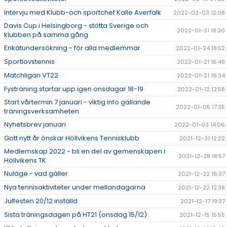
Intervju med Klubb-och sportchef Kalle Averfalk
2022-02-03 12:08
Davis Cup i Helsingborg - stötta Sverige och
2022-01-31 18:30
klubben på samma gång
Enkätundersökning - för alla medlemmar
2022-01-24 18:52
Sportlovstennis
2022-01-21 16:49
Matchligan VT22
2022-01-21 16:34
Fysträning startar upp igen onsdagar 18-19
2022-01-12 12:58
Start vårtermin 7 januari - viktig info gällande
2022-01-05 17:35
träningsverksamheten
Nyhetsbrev januari
2022-01-03 14:06
Gott nytt år önskar Höllvikens Tennisklubb
2021-12-31 12:22
Medlemskap 2022 - bli en del av gemenskapen i
2021-12-28 18:57
Höllvikens TK
Nuläge - vad gäller
2021-12-22 16:37
Nya tennisaktiviteter under mellandagarna
2021-12-22 12:38
Julfesten 20/12 inställd
2021-12-17 19:37
Sista träningsdagen på HT21 (onsdag 15/12)
2021-12-15 15:55