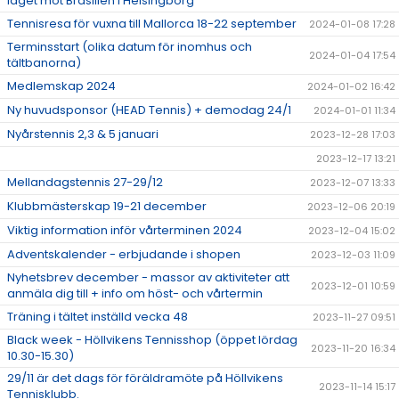
laget mot Brasilien i Helsingborg
Tennisresa för vuxna till Mallorca 18-22 september
2024-01-08 17:28
Terminsstart (olika datum för inomhus och
2024-01-04 17:54
tältbanorna)
Medlemskap 2024
2024-01-02 16:42
Ny huvudsponsor (HEAD Tennis) + demodag 24/1
2024-01-01 11:34
Nyårstennis 2,3 & 5 januari
2023-12-28 17:03
2023-12-17 13:21
Mellandagstennis 27-29/12
2023-12-07 13:33
Klubbmästerskap 19-21 december
2023-12-06 20:19
Viktig information inför vårterminen 2024
2023-12-04 15:02
Adventskalender - erbjudande i shopen
2023-12-03 11:09
Nyhetsbrev december - massor av aktiviteter att
2023-12-01 10:59
anmäla dig till + info om höst- och vårtermin
Träning i tältet inställd vecka 48
2023-11-27 09:51
Black week - Höllvikens Tennisshop (öppet lördag
2023-11-20 16:34
10.30-15.30)
29/11 är det dags för föräldramöte på Höllvikens
2023-11-14 15:17
Tennisklubb.