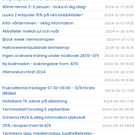
90min tennis 2-3 januari - boka in dig idag!
2024-12-17 08:35
Lucka 2 erbjuder 15% på alla klubbkläder!
2024-12-08 10:55
Inför vårterminen - viktig information
2024-12-02 13:25
Aktiviteter mellan jul och nyår
2024-11-26 12:42
Black week i tennisshopen
2024-11-20 17:13
Halloweenerbjudande tennisshop
2024-10-25 15:16
Ingen ordinarie träning under höstlovet 28/10-3/11
2024-10-23 13:26
Ny bollmaskin - bokningsbar from. 8/10
2024-10-08 16:53
Intensivkurs Höst 2024
2024-09-26 12:33
2024-09-19 19:46
Frukosttennis fredagar 07.30-09.00 - 13/9 första
2024-09-12 17:28
tillfället
Höllvikens TK satsar på utbildning
2024-09-06 17:42
Terminsstart torsdag 5 september
2024-09-05 08:38
Schema Ht24 & viktig information utskickat
2024-08-29 19:06
25% i shopen fram till 8/9
2024-08-28 08:54
Tennisens dag, medlemsdag, badhyttefesten -