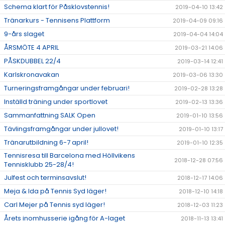
Schema klart för Påsklovstennis!
2019-04-10 13:42
Tränarkurs - Tennisens Plattform
2019-04-09 09:16
9-års slaget
2019-04-04 14:04
ÅRSMÖTE 4 APRIL
2019-03-21 14:06
PÅSKDUBBEL 22/4
2019-03-14 12:41
Karlskronavakan
2019-03-06 13:30
Turneringsframgångar under februari!
2019-02-28 13:28
Inställd träning under sportlovet
2019-02-13 13:36
Sammanfattning SALK Open
2019-01-10 13:56
Tävlingsframgångar under jullovet!
2019-01-10 13:17
Tränarutbildning 6-7 april!
2019-01-10 12:35
Tennisresa till Barcelona med Höllvikens
2018-12-28 07:56
Tennisklubb 25-28/4!
Julfest och terminsavslut!
2018-12-17 14:06
Meja & Ida på Tennis Syd läger!
2018-12-10 14:18
Carl Mejer på Tennis syd läger!
2018-12-03 11:23
Årets inomhusserie igång för A-laget
2018-11-13 13:41