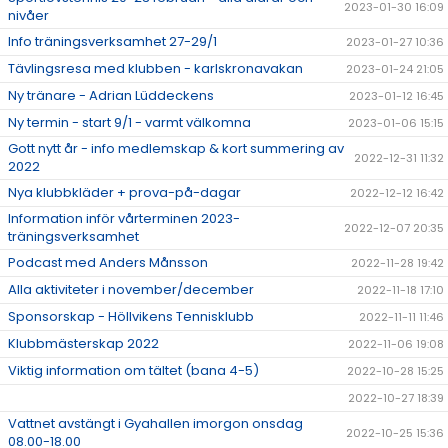
2023-01-30 16:09
nivåer
Info träningsverksamhet 27-29/1
2023-01-27 10:36
Tävlingsresa med klubben - karlskronavakan
2023-01-24 21:05
Ny tränare - Adrian Lüddeckens
2023-01-12 16:45
Ny termin - start 9/1 - varmt välkomna
2023-01-06 15:15
Gott nytt år - info medlemskap & kort summering av
2022-12-31 11:32
2022
Nya klubbkläder + prova-på-dagar
2022-12-12 16:42
Information inför vårterminen 2023-
2022-12-07 20:35
träningsverksamhet
Podcast med Anders Månsson
2022-11-28 19:42
Alla aktiviteter i november/december
2022-11-18 17:10
Sponsorskap - Höllvikens Tennisklubb
2022-11-11 11:46
Klubbmästerskap 2022
2022-11-06 19:08
Viktig information om tältet (bana 4-5)
2022-10-28 15:25
2022-10-27 18:39
Vattnet avstängt i Gyahallen imorgon onsdag
2022-10-25 15:36
08.00-18.00