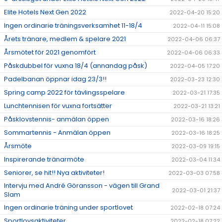
Elite Hotels Next Gen 2022
2022-04-20 15:20
Ingen ordinarie träningsverksamhet 11-18/4
2022-04-11 15:08
Årets tränare, medlem & spelare 2021
2022-04-06 06:37
Årsmötet för 2021 genomfört
2022-04-06 06:33
Påskdubbel för vuxna 18/4 (annandag påsk)
2022-04-05 17:20
Padelbanan öppnar idag 23/3!!
2022-03-23 12:30
Spring camp 2022 för tävlingsspelare
2022-03-21 17:35
Lunchtennisen för vuxna fortsätter
2022-03-21 13:21
Påsklovstennis- anmälan öppen
2022-03-16 18:26
Sommartennis - Anmälan öppen
2022-03-16 18:25
Årsmöte
2022-03-09 19:15
Inspirerande tränarmöte
2022-03-04 11:34
Seniorer, se hit!! Nya aktiviteter!
2022-03-03 07:58
Intervju med André Göransson - vägen till Grand
2022-03-01 21:37
Slam
Ingen ordinarie träning under sportlovet
2022-02-18 07:24
Sportlovsaktiviteter
2022-02-18 07:22