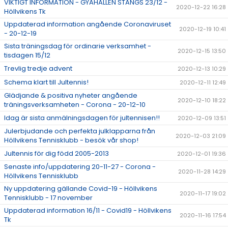
VIKTIGT INFORMATION - GYAHALLEN STÄNGS 23/12 -
2020-12-22 16:28
Höllvikens Tk
Uppdaterad information angående Coronaviruset
2020-12-19 10:41
- 20-12-19
Sista träningsdag för ordinarie verksamhet -
2020-12-15 13:50
tisdagen 15/12
Trevlig tredje advent
2020-12-13 10:29
Schema klart till Jultennis!
2020-12-11 12:49
Glädjande & positiva nyheter angående
2020-12-10 18:22
träningsverksamheten - Corona - 20-12-10
Idag är sista anmälningsdagen för jultennisen!!
2020-12-09 13:51
Julerbjudande och perfekta julklapparna från
2020-12-03 21:09
Höllvikens Tennisklubb - besök vår shop!
Jultennis för dig född 2005-2013
2020-12-01 19:36
Senaste info/uppdatering 20-11-27 - Corona -
2020-11-28 14:29
Höllvikens Tennisklubb
Ny uppdatering gällande Covid-19 - Höllvikens
2020-11-17 19:02
Tennisklubb - 17 november
Uppdaterad information 16/11 - Covid19 - Höllvikens
2020-11-16 17:54
Tk