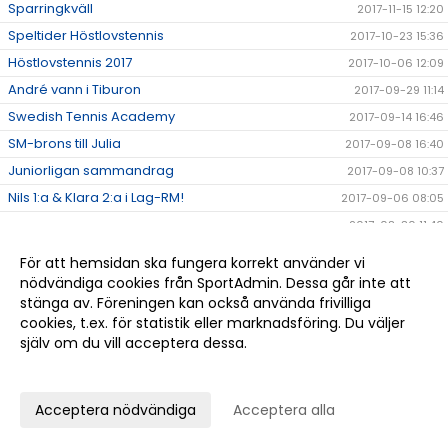
Sparringkväll
2017-11-15 12:20
Speltider Höstlovstennis
2017-10-23 15:36
Höstlovstennis 2017
2017-10-06 12:09
André vann i Tiburon
2017-09-29 11:14
Swedish Tennis Academy
2017-09-14 16:46
SM-brons till Julia
2017-09-08 16:40
Juniorligan sammandrag
2017-09-08 10:37
Nils 1:a & Klara 2:a i Lag-RM!
2017-09-06 08:05
2017-08-30 11:40
Schemat för Höstterminen
2017-08-28 16:10
För att hemsidan ska fungera korrekt använder vi
Blixtdubbel på lördag
2017-07-24 11:47
nödvändiga cookies från SportAdmin. Dessa går inte att
stänga av. Föreningen kan också använda frivilliga
Höllviksspelen Färdigspelat
2017-07-03 17:59
cookies, t.ex. för statistik eller marknadsföring. Du väljer
Nya medarbetare till Hösten!
2017-06-14 17:23
själv om du vill acceptera dessa.
Dubbel-Bubbel med tennis och mingel
2017-05-29 11:16
Anpassa dina val
Tack Christian!
2017-05-18 12:35
Acceptera nödvändiga
Acceptera alla
Klubbkläder!
2017-05-15 12:55
Tränare inför HT -17 sökes
2017-05-04 15:13