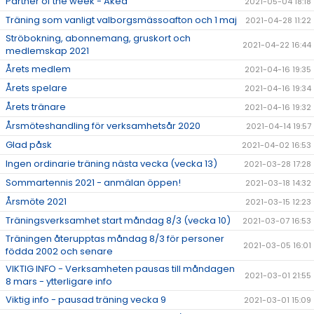
Partner of the week - Akea
2021-05-04 18:18
Träning som vanligt valborgsmässoafton och 1 maj
2021-04-28 11:22
Ströbokning, abonnemang, gruskort och
2021-04-22 16:44
medlemskap 2021
Årets medlem
2021-04-16 19:35
Årets spelare
2021-04-16 19:34
Årets tränare
2021-04-16 19:32
Årsmöteshandling för verksamhetsår 2020
2021-04-14 19:57
Glad påsk
2021-04-02 16:53
Ingen ordinarie träning nästa vecka (vecka 13)
2021-03-28 17:28
Sommartennis 2021 - anmälan öppen!
2021-03-18 14:32
Årsmöte 2021
2021-03-15 12:23
Träningsverksamhet start måndag 8/3 (vecka 10)
2021-03-07 16:53
Träningen återupptas måndag 8/3 för personer
2021-03-05 16:01
födda 2002 och senare
VIKTIG INFO - Verksamheten pausas till måndagen
2021-03-01 21:55
8 mars - ytterligare info
Viktig info - pausad träning vecka 9
2021-03-01 15:09