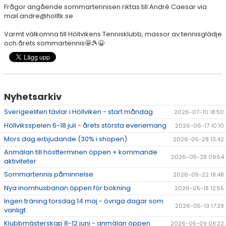
Frågor angående sommartennisen riktas till André Caesar via
mail andre@holltk.se
Varmt välkomna till Höllvikens Tennisklubb, massor av tennisglädje
och årets sommartennis
🤩🎾😀
Nyhetsarkiv
Sverigeeliten tävlar i Höllviken - start måndag
2026-07-10 18:50
Höllviksspelen 6-18 juli - årets största evenemang
2026-06-17 10:10
Mors dag erbjudande (30% i shopen)
2026-05-28 13:42
Anmälan till höstterminen öppen + kommande
2026-05-28 09:54
aktiviteter
Sommartennis påminnelse
2026-05-22 18:48
Nya inomhusbanan öppen för bokning
2026-05-18 12:55
Ingen träning torsdag 14 maj - övriga dagar som
2026-05-13 17:29
vanligt
Klubbmästerskap 8-12 juni - anmälan öppen
2026-05-09 08:22