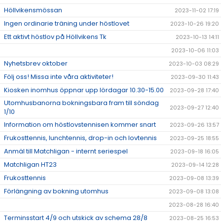
Höllvikensmössan
2023-11-02 17:19
Ingen ordinarie träning under höstlovet
2023-10-26 19:20
Ett aktivt höstlov på Höllvikens Tk
2023-10-13 14:11
2023-10-06 11:03
Nyhetsbrev oktober
2023-10-03 08:29
Följ oss! Missa inte våra aktiviteter!
2023-09-30 11:43
Kiosken inomhus öppnar upp lördagar 10.30-15.00
2023-09-28 17:40
Utomhusbanorna bokningsbara fram till söndag
2023-09-27 12:40
1/10
Information om höstlovstennisen kommer snart
2023-09-26 13:57
Frukosttennis, lunchtennis, drop-in och lovtennis
2023-09-25 18:55
Anmäl till Matchligan - internt seriespel
2023-09-18 16:05
Matchligan HT23
2023-09-14 12:28
Frukosttennis
2023-09-08 13:39
Förlängning av bokning utomhus
2023-09-08 13:08
2023-08-28 16:40
Terminsstart 4/9 och utskick av schema 28/8
2023-08-25 16:53