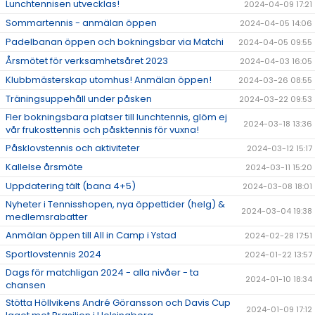
Lunchtennisen utvecklas!
2024-04-09 17:21
Sommartennis - anmälan öppen
2024-04-05 14:06
Padelbanan öppen och bokningsbar via Matchi
2024-04-05 09:55
Årsmötet för verksamhetsåret 2023
2024-04-03 16:05
Klubbmästerskap utomhus! Anmälan öppen!
2024-03-26 08:55
Träningsuppehåll under påsken
2024-03-22 09:53
Fler bokningsbara platser till lunchtennis, glöm ej
2024-03-18 13:36
vår frukosttennis och påsktennis för vuxna!
Påsklovstennis och aktiviteter
2024-03-12 15:17
Kallelse årsmöte
2024-03-11 15:20
Uppdatering tält (bana 4+5)
2024-03-08 18:01
Nyheter i Tennisshopen, nya öppettider (helg) &
2024-03-04 19:38
medlemsrabatter
Anmälan öppen till All in Camp i Ystad
2024-02-28 17:51
Sportlovstennis 2024
2024-01-22 13:57
Dags för matchligan 2024 - alla nivåer - ta
2024-01-10 18:34
chansen
Stötta Höllvikens André Göransson och Davis Cup
2024-01-09 17:12