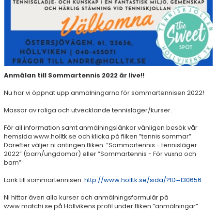
DOKUMENT
ÖPETTIDER SOMMAR
Anmälan till Sommartennis 2022 är live!!
Nu har vi öppnat upp anmälningarna för sommartennisen 2022!
Massor av roliga och utvecklande tennisläger/kurser.
För all information samt anmälningslänkar vänligen besök vår
hemsida www.holltk.se och klicka på fliken ”tennis sommar”.
Därefter väljer ni antingen fliken
”Sommartennis - tennisläger
2022” (barn/ungdomar) eller ”Sommartennis - För vuxna och
barn”
Länk till sommartennisen:
http://www.holltk.se/sida/?ID=130656
Ni hittar även alla kurser och anmälningsformulär på
www.matchi.se på Höllvikens profil under fliken ”anmälningar”.