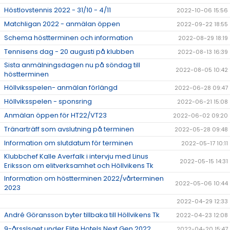
Höstlovstennis 2022 - 31/10 - 4/11
2022-10-06 15:56
Matchligan 2022 - anmälan öppen
2022-09-22 18:55
Schema höstterminen och information
2022-08-29 18:19
Tennisens dag - 20 augusti på klubben
2022-08-13 16:39
Sista anmälningsdagen nu på söndag till
2022-08-05 10:42
höstterminen
Höllviksspelen- anmälan förlängd
2022-06-28 09:47
Höllviksspelen - sponsring
2022-06-21 15:08
Anmälan öppen för HT22/VT23
2022-06-02 09:20
Tränarträff som avslutning på terminen
2022-05-28 09:48
Information om slutdatum för terminen
2022-05-17 10:11
Klubbchef Kalle Averfalk i intervju med Linus
2022-05-15 14:31
Eriksson om elitverksamhet och Höllvikens Tk
Information om höstterminen 2022/vårterminen
2022-05-06 10:44
2023
2022-04-29 12:33
André Göransson byter tillbaka till Höllvikens Tk
2022-04-23 12:08
9-årsslsget under Elite Hotels Next Gen 2022
2022-04-20 15:47