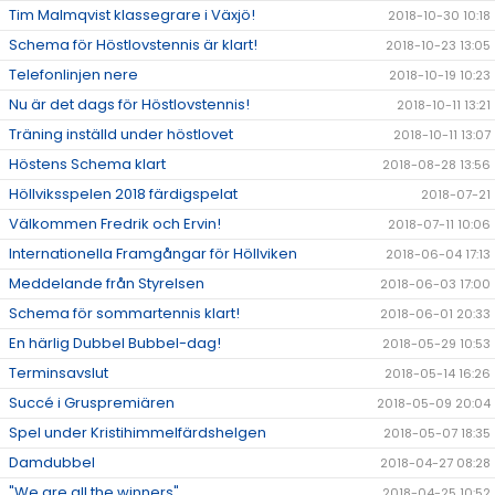
Tim Malmqvist klassegrare i Växjö!
2018-10-30 10:18
Schema för Höstlovstennis är klart!
2018-10-23 13:05
Telefonlinjen nere
2018-10-19 10:23
Nu är det dags för Höstlovstennis!
2018-10-11 13:21
Träning inställd under höstlovet
2018-10-11 13:07
Höstens Schema klart
2018-08-28 13:56
Höllviksspelen 2018 färdigspelat
2018-07-21
Välkommen Fredrik och Ervin!
2018-07-11 10:06
Internationella Framgångar för Höllviken
2018-06-04 17:13
Meddelande från Styrelsen
2018-06-03 17:00
Schema för sommartennis klart!
2018-06-01 20:33
En härlig Dubbel Bubbel-dag!
2018-05-29 10:53
Terminsavslut
2018-05-14 16:26
Succé i Gruspremiären
2018-05-09 20:04
Spel under Kristihimmelfärdshelgen
2018-05-07 18:35
Damdubbel
2018-04-27 08:28
"We are all the winners"
2018-04-25 10:52