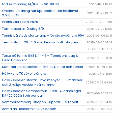
Ladies morning 14/11 kl. 07.30-09.00
2025-11-12 16:22
Ordinarie träning har uppehåll under höstlovet
2025-10-22 16:52
27/10 - 2/11
Intensivkurs Höst 2025
2025-09-26 10:00
Terminsstart måndag 8/9
2025-09-07 12:56
Tennis på studs startar upp - för dig nybörjare 60+
2025-09-06 12:41
Terminstart - 20-70% medlemsrabatt i shopen
2025-08-26 14:44
2025-08-15 19:37
Testa på tennis 16/8 kl 14-16 - ”Tennisens dag &
2025-08-08 13:28
Hello Höllviken”
Sommarens öppettider för kiosk, shop och kontor
2025-07-21 11:40
Höllvikens TK söker tränare
2025-07-21 11:35
Höllviksspelen startar - nya menyer, 300 matcher
2025-07-05 09:59
och 2 roliga veckor - välkommen!
Höllviksspelen Sommartour - Herr- & damsingel
2025-06-26 13:42
Elit (20.000kr i prispengar)
Sommarkampanj i shopen - upp till 50% rabatt
2025-06-23 14:45
Anmälan Hösttermin 2025 öppen
2025-06-09 18:27