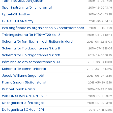
Terminsavslut och julfest!
2019-12-06 17:29
Sparringträning för juniorerna!
2019-12-02 13:49
Uppehåll Höstlov
2019-10-24 13:25
FRUKOSTTENNIS 22/11!
2019-10-21 14:07
Info angående ny organisation & kontaktpersoner
2019-10-15 17:29
Träningschema för HT19-VT20 klart!
2019-08-28 10:44
Schema för familje, mini och tjejtennis klart!
2019-08-22 16:03
Schema för Tio dagar tennis 3 klart!
2019-07-15 18:04
Schema för Tio dagar tennis 2 klart!
2019-07-08 18:45
Påminnelse om sommartennis v.30-33
2019-06-14 13:03
Schema för sommartennis
2019-06-04 13:26
Jacob Williams ångar på!
2019-06-04 12:35
Framgångar i Staffanstorp!
2019-05-29 13:16
Dubbel-bubbel 2019
2019-05-27 15:00
WILSON SOMMARTENNIS 2019!
2019-05-15 13:32
Deltagarlista 9-års slaget
2019-05-02 13:48
Deltagarlista SO-tour 17/4
2019-04-11 12:06