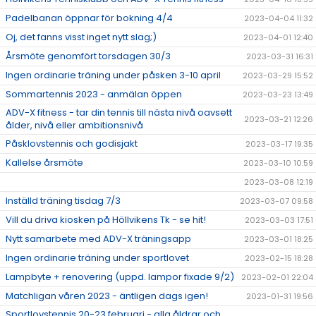
Padelbanan öppnar för bokning 4/4
2023-04-04 11:32
Oj, det fanns visst inget nytt slag;)
2023-04-01 12:40
Årsmöte genomfört torsdagen 30/3
2023-03-31 16:31
Ingen ordinarie träning under påsken 3-10 april
2023-03-29 15:52
Sommartennis 2023 - anmälan öppen
2023-03-23 13:49
ADV-X fitness - tar din tennis till nästa nivå oavsett
2023-03-21 12:26
ålder, nivå eller ambitionsnivå
Påsklovstennis och godisjakt
2023-03-17 19:35
Kallelse årsmöte
2023-03-10 10:59
2023-03-08 12:19
Inställd träning tisdag 7/3
2023-03-07 09:58
Vill du driva kiosken på Höllvikens Tk - se hit!
2023-03-03 17:51
Nytt samarbete med ADV-X träningsapp
2023-03-01 18:25
Ingen ordinarie träning under sportlovet
2023-02-15 18:28
Lampbyte + renovering (uppd. lampor fixade 9/2)
2023-02-01 22:04
Matchligan våren 2023 - äntligen dags igen!
2023-01-31 19:56
Sportlovstennis 20-23 februari - alla åldrar och