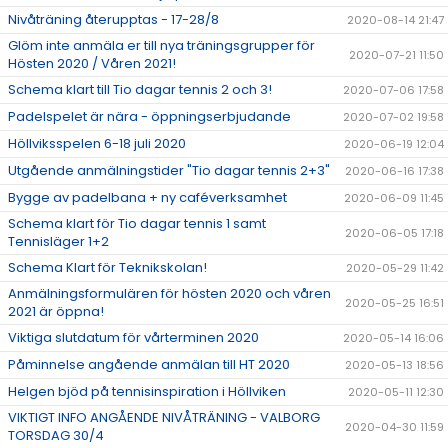
Nivåträning återupptas - 17-28/8
2020-08-14 21:47
Glöm inte anmäla er till nya träningsgrupper för
2020-07-21 11:50
Hösten 2020 / Våren 2021!
Schema klart till Tio dagar tennis 2 och 3!
2020-07-06 17:58
Padelspelet är nära - öppningserbjudande
2020-07-02 19:58
Höllviksspelen 6-18 juli 2020
2020-06-19 12:04
Utgående anmälningstider "Tio dagar tennis 2+3"
2020-06-16 17:38
Bygge av padelbana + ny caféverksamhet
2020-06-09 11:45
Schema klart för Tio dagar tennis 1 samt
2020-06-05 17:18
Tennisläger 1+2
Schema Klart för Teknikskolan!
2020-05-29 11:42
Anmälningsformulären för hösten 2020 och våren
2020-05-25 16:51
2021 är öppna!
Viktiga slutdatum för vårterminen 2020
2020-05-14 16:06
Påminnelse angående anmälan till HT 2020
2020-05-13 18:56
Helgen bjöd på tennisinspiration i Höllviken
2020-05-11 12:30
VIKTIGT INFO ANGÅENDE NIVÅTRÄNING - VALBORG
2020-04-30 11:59
TORSDAG 30/4