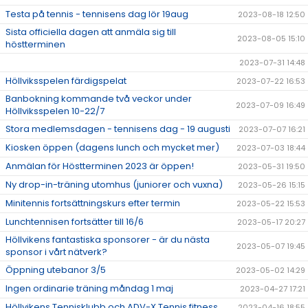
Testa på tennis - tennisens dag lör 19aug
2023-08-18 12:50
Sista officiella dagen att anmäla sig till
2023-08-05 15:10
höstterminen
2023-07-31 14:48
Höllviksspelen färdigspelat
2023-07-22 16:53
Banbokning kommande två veckor under
2023-07-09 16:49
Höllviksspelen 10-22/7
Stora medlemsdagen - tennisens dag - 19 augusti
2023-07-07 16:21
Kiosken öppen (dagens lunch och mycket mer)
2023-07-03 18:44
Anmälan för Höstterminen 2023 är öppen!
2023-05-31 19:50
Ny drop-in-träning utomhus (juniorer och vuxna)
2023-05-26 15:15
Minitennis fortsättningskurs efter termin
2023-05-22 15:53
Lunchtennisen fortsätter till 16/6
2023-05-17 20:27
Höllvikens fantastiska sponsorer - är du nästa
2023-05-07 19:45
sponsor i vårt nätverk?
Öppning utebanor 3/5
2023-05-02 14:29
Ingen ordinarie träning måndag 1 maj
2023-04-27 17:21
Höllvikens Tennisklubb och ADV-X Tennis fitness
2023-04-16 18:55