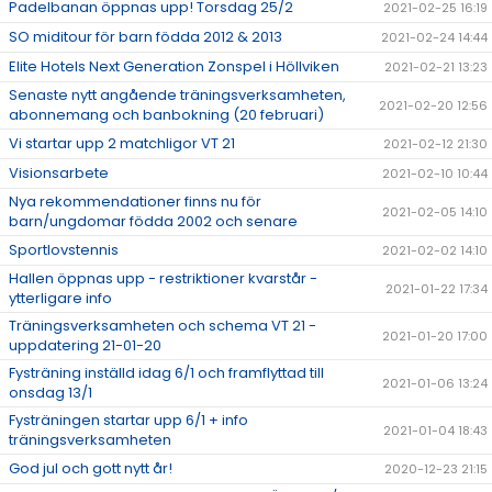
Padelbanan öppnas upp! Torsdag 25/2
2021-02-25 16:19
SO miditour för barn födda 2012 & 2013
2021-02-24 14:44
Elite Hotels Next Generation Zonspel i Höllviken
2021-02-21 13:23
Senaste nytt angående träningsverksamheten,
2021-02-20 12:56
abonnemang och banbokning (20 februari)
Vi startar upp 2 matchligor VT 21
2021-02-12 21:30
Visionsarbete
2021-02-10 10:44
Nya rekommendationer finns nu för
2021-02-05 14:10
barn/ungdomar födda 2002 och senare
Sportlovstennis
2021-02-02 14:10
Hallen öppnas upp - restriktioner kvarstår -
2021-01-22 17:34
ytterligare info
Träningsverksamheten och schema VT 21 -
2021-01-20 17:00
uppdatering 21-01-20
Fysträning inställd idag 6/1 och framflyttad till
2021-01-06 13:24
onsdag 13/1
Fysträningen startar upp 6/1 + info
2021-01-04 18:43
träningsverksamheten
God jul och gott nytt år!
2020-12-23 21:15