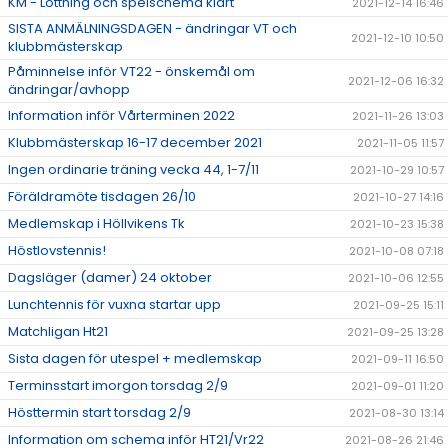
KM - Lottning och spelschema klart
2021-12-14 16:46
SISTA ANMÄLNINGSDAGEN - ändringar VT och
2021-12-10 10:50
klubbmästerskap
Påminnelse inför VT22 - önskemål om
2021-12-06 16:32
ändringar/avhopp
Information inför Vårterminen 2022
2021-11-26 13:03
Klubbmästerskap 16-17 december 2021
2021-11-05 11:57
Ingen ordinarie träning vecka 44, 1-7/11
2021-10-29 10:57
Föräldramöte tisdagen 26/10
2021-10-27 14:16
Medlemskap i Höllvikens Tk
2021-10-23 15:38
Höstlovstennis!
2021-10-08 07:18
Dagsläger (damer) 24 oktober
2021-10-06 12:55
Lunchtennis för vuxna startar upp
2021-09-25 15:11
Matchligan Ht21
2021-09-25 13:28
Sista dagen för utespel + medlemskap
2021-09-11 16:50
Terminsstart imorgon torsdag 2/9
2021-09-01 11:20
Hösttermin start torsdag 2/9
2021-08-30 13:14
Information om schema inför HT21/Vr22
2021-08-26 21:46