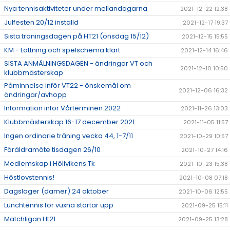
Nya tennisaktiviteter under mellandagarna
2021-12-22 12:38
Julfesten 20/12 inställd
2021-12-17 19:37
Sista träningsdagen på HT21 (onsdag 15/12)
2021-12-15 15:55
KM - Lottning och spelschema klart
2021-12-14 16:46
SISTA ANMÄLNINGSDAGEN - ändringar VT och
2021-12-10 10:50
klubbmästerskap
Påminnelse inför VT22 - önskemål om
2021-12-06 16:32
ändringar/avhopp
Information inför Vårterminen 2022
2021-11-26 13:03
Klubbmästerskap 16-17 december 2021
2021-11-05 11:57
Ingen ordinarie träning vecka 44, 1-7/11
2021-10-29 10:57
Föräldramöte tisdagen 26/10
2021-10-27 14:16
Medlemskap i Höllvikens Tk
2021-10-23 15:38
Höstlovstennis!
2021-10-08 07:18
Dagsläger (damer) 24 oktober
2021-10-06 12:55
Lunchtennis för vuxna startar upp
2021-09-25 15:11
Matchligan Ht21
2021-09-25 13:28