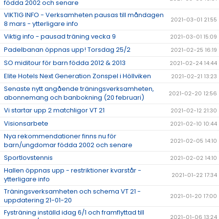
födda 2002 och senare
VIKTIG INFO - Verksamheten pausas till måndagen
2021-03-01 21:55
8 mars - ytterligare info
Viktig info - pausad träning vecka 9
2021-03-01 15:09
Padelbanan öppnas upp! Torsdag 25/2
2021-02-25 16:19
SO miditour för barn födda 2012 & 2013
2021-02-24 14:44
Elite Hotels Next Generation Zonspel i Höllviken
2021-02-21 13:23
Senaste nytt angående träningsverksamheten,
2021-02-20 12:56
abonnemang och banbokning (20 februari)
Vi startar upp 2 matchligor VT 21
2021-02-12 21:30
Visionsarbete
2021-02-10 10:44
Nya rekommendationer finns nu för
2021-02-05 14:10
barn/ungdomar födda 2002 och senare
Sportlovstennis
2021-02-02 14:10
Hallen öppnas upp - restriktioner kvarstår -
2021-01-22 17:34
ytterligare info
Träningsverksamheten och schema VT 21 -
2021-01-20 17:00
uppdatering 21-01-20
Fysträning inställd idag 6/1 och framflyttad till
2021-01-06 13:24