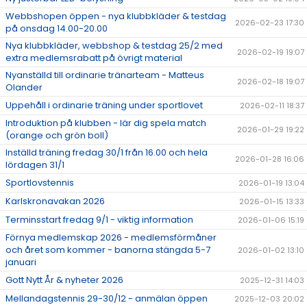
Webbshopen öppen - nya klubbkläder & testdag
2026-02-23 17:30
på onsdag 14.00-20.00
Nya klubbkläder, webbshop & testdag 25/2 med
2026-02-19 19:07
extra medlemsrabatt på övrigt material
Nyanställd till ordinarie tränarteam - Matteus
2026-02-18 19:07
Olander
Uppehåll i ordinarie träning under sportlovet
2026-02-11 18:37
Introduktion på klubben - lär dig spela match
2026-01-29 19:22
(orange och grön boll)
Inställd träning fredag 30/1 från 16.00 och hela
2026-01-28 16:06
lördagen 31/1
Sportlovstennis
2026-01-19 13:04
Karlskronavakan 2026
2026-01-15 13:33
Terminsstart fredag 9/1 - viktig information
2026-01-06 15:19
Förnya medlemskap 2026 - medlemsförmåner
och året som kommer - banorna stängda 5-7
2026-01-02 13:10
januari
Gott Nytt År & nyheter 2026
2025-12-31 14:03
Mellandagstennis 29-30/12 - anmälan öppen
2025-12-03 20:02