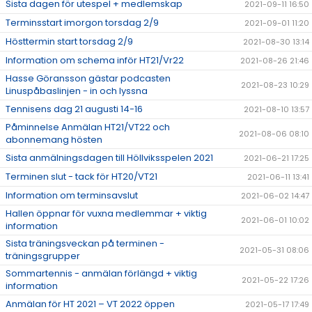
Sista dagen för utespel + medlemskap
2021-09-11 16:50
Terminsstart imorgon torsdag 2/9
2021-09-01 11:20
Hösttermin start torsdag 2/9
2021-08-30 13:14
Information om schema inför HT21/Vr22
2021-08-26 21:46
Hasse Göransson gästar podcasten
2021-08-23 10:29
Linuspåbaslinjen - in och lyssna
Tennisens dag 21 augusti 14-16
2021-08-10 13:57
Påminnelse Anmälan HT21/VT22 och
2021-08-06 08:10
abonnemang hösten
Sista anmälningsdagen till Höllviksspelen 2021
2021-06-21 17:25
Terminen slut - tack för HT20/VT21
2021-06-11 13:41
Information om terminsavslut
2021-06-02 14:47
Hallen öppnar för vuxna medlemmar + viktig
2021-06-01 10:02
information
Sista träningsveckan på terminen -
2021-05-31 08:06
träningsgrupper
Sommartennis - anmälan förlängd + viktig
2021-05-22 17:26
information
Anmälan för HT 2021 – VT 2022 öppen
2021-05-17 17:49