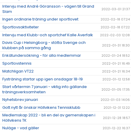
Intervju med André Göransson - vägen till Grand
2022-03-01 21:37
Slam
Ingen ordinarie träning under sportlovet
2022-02-18 07:24
Sportlovsaktiviteter
2022-02-18 07:22
Intervju med Klubb-och sportchef Kalle Averfalk
2022-02-03 12:08
Davis Cup i Helsingborg - stötta Sverige och
2022-01-31 18:30
klubben på samma gång
Enkätundersökning - för alla medlemmar
2022-01-24 18:52
Sportlovstennis
2022-01-21 16:49
Matchligan VT22
2022-01-21 16:34
Fysträning startar upp igen onsdagar 18-19
2022-01-12 12:58
Start vårtermin 7 januari - viktig info gällande
2022-01-05 17:35
träningsverksamheten
Nyhetsbrev januari
2022-01-03 14:06
Gott nytt år önskar Höllvikens Tennisklubb
2021-12-31 12:22
Medlemskap 2022 - bli en del av gemenskapen i
2021-12-28 18:57
Höllvikens TK
Nuläge - vad gäller
2021-12-22 16:37