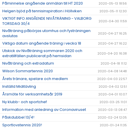
Påminnelse angående anmälan till HT 2020
2020-05-13 18:56
Helgen bjöd på tennisinspiration i Höllviken
2020-05-11 12:30
VIKTIGT INFO ANGÅENDE NIVÅTRÄNING - VALBORG
2020-04-30 11:59
TORSDAG 30/4
Nivåträning påbörjas utomhus och fysträningen
2020-04-27 16:25
avslutas
Viktiga datum angående träning i vecka 18
2020-04-27 16:22
Utskick av Nivåträning sommaren 2020 och
2020-04-20 16:38
extratillfällen publicerat på hemsidan
Nivåträning och extradatum
2020-04-18 11:12
Wilson Sommartennis 2020
2020-04-08 14:48
Årets tränare, spelare och medlem
2020-04-03 22:57
Inställd Miditävling
2020-04-02 12:51
Årsmöte för verksamhetsår 2019
2020-04-01 10:07
Ny klubb- och sportchef
2020-03-25 11:01
Information med anledning av Coronaviruset
2020-03-13 08:47
Påskdubbel 13/4!
2020-02-24 12:05
Sportlovstennis 2020!
2020-01-24 11:35