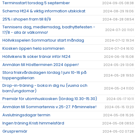
Terminsstart torsdag 5 september
2024-09-05 08:38
Schema Ht24 & viktig information utskickat
2024-08-29 19:06
25% i shopen fram till 8/9
2024-08-28 08:54
Tennisens dag, medlemsdag, badhyttefesten -
2024-07-20 11:01
17/8 - alla är välkomna!
Höllviksspelen Sommartour start måndag
2024-07-12 19:34
Kiosken öppen hela sommaren
2024-07-04 16:10
Höllvikens tk söker tränar inför ht24
2024-06-19 15:08
Anmälan till Höstterminen 2024 öppen!
2024-05-29 13:08
Stora friskvårdsdagen lördag 1 juni 10-16 på
2024-05-28 19:53
toppengallerian
Drop-in-träning - boka in dig nu (vuxna och
2024-05-24 11:00
barn/ungdomar)
Premiär för utomhuskiosken (lördag 10.30-15.30)
2024-05-17 10:11
Anmälan till Sommartennis v.25-27. Påminnelse!
2024-05-15 13:23
Avslutningsdagar termin
2024-05-08 15:26
Ingen träning Kristi himmelsfärd
2024-05-08 08:53
Gruspremiär
2024-05-02 07:28