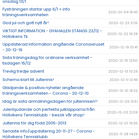
onsdag 13/1
Fysträningen startar upp 6/1 + info
2021-01-04 18:43
träningsverksamheten
God jul och gott nytt år!
2020-12-23 21:15
VIKTIGT INFORMATION - GYAHALLEN STÄNGS 23/12 -
2020-12-22 16:28
Höllvikens Tk
Uppdaterad information angående Coronaviruset
2020-12-19 10:41
- 20-12-19
Sista träningsdag för ordinarie verksamhet -
2020-12-15 13:50
tisdagen 15/12
Trevlig tredje advent
2020-12-13 10:29
Schema klart till Jultennis!
2020-12-11 12:49
Glädjande & positiva nyheter angående
2020-12-10 18:22
träningsverksamheten - Corona - 20-12-10
Idag är sista anmälningsdagen för jultennisen!!
2020-12-09 13:51
Julerbjudande och perfekta julklapparna från
2020-12-03 21:09
Höllvikens Tennisklubb - besök vår shop!
Jultennis för dig född 2005-2013
2020-12-01 19:36
Senaste info/uppdatering 20-11-27 - Corona -
2020-11-28 14:29
Höllvikens Tennisklubb