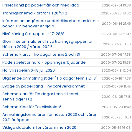
Priset sänkt på padel från och med idag!
2020-09-01 13:38
Träningschema klart för HT20/VT21
2020-08-25 18:02
Information angående underhållsarbete av tältets
2020-08-14 21:49
banor + vi behöver er hjälp!
Nivåträning återupptas - 17-28/8
2020-08-14 21:47
Glöm inte anmäla er till nya träningsgrupper för
2020-07-21 11:50
Hösten 2020 / Våren 2021!
Schema klart till Tio dagar tennis 2 och 3!
2020-07-06 17:58
Padelspelet är nära - öppningserbjudande
2020-07-02 19:58
Höllviksspelen 6-18 juli 2020
2020-06-19 12:04
Utgående anmälningstider "Tio dagar tennis 2+3"
2020-06-16 17:38
Bygge av padelbana + ny caféverksamhet
2020-06-09 11:45
Schema klart för Tio dagar tennis 1 samt
2020-06-05 17:18
Tennisläger 1+2
Schema Klart för Teknikskolan!
2020-05-29 11:42
Anmälningsformulären för hösten 2020 och våren
2020-05-25 16:51
2021 är öppna!
Viktiga slutdatum för vårterminen 2020
2020-05-14 16:06