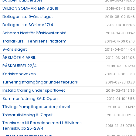
Dubbel-bubbel 2019
2019-05-27 15:00
WILSON SOMMARTENNIS 2019!
2019-05-15 13:32
Deltagarlista 9-års slaget
2019-05-02 13:48
Deltagarlista SO-tour 17/4
2019-04-11 12:06
Schema klart för Påsklovstennis!
2019-04-10 13:42
Tränarkurs - Tennisens Plattform
2019-04-09 09:16
9-års slaget
2019-04-04 14:04
ÅRSMÖTE 4 APRIL
2019-03-21 14:06
PÅSKDUBBEL 22/4
2019-03-14 12:41
Karlskronavakan
2019-03-06 13:30
Turneringsframgångar under februari!
2019-02-28 13:28
Inställd träning under sportlovet
2019-02-13 13:36
Sammanfattning SALK Open
2019-01-10 13:56
Tävlingsframgångar under jullovet!
2019-01-10 13:17
Tränarutbildning 6-7 april!
2019-01-10 12:35
Tennisresa till Barcelona med Höllvikens
2018-12-28 07:56
Tennisklubb 25-28/4!