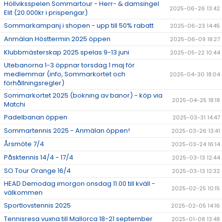
Höllviksspelen Sommartour - Herr- & damsingel
2025-06-26 13:42
Elit (20.000kr i prispengar)
Sommarkampanj i shopen - upp till 50% rabatt
2025-06-23 14:45
Anmälan Hösttermin 2025 öppen
2025-06-09 18:27
Klubbmästerskap 2025 spelas 9-13 juni
2025-05-22 10:44
Utebanorna 1-3 öppnar torsdag 1 maj för
medlemmar (info, Sommarkortet och
2025-04-30 18:04
förhållningsregler)
Sommarkortet 2025 (bokning av banor) - köp via
2025-04-25 18:18
Matchi
Padelbanan öppen
2025-03-31 14:47
Sommartennis 2025 - Anmälan öppen!
2025-03-26 13:41
Årsmöte 7/4
2025-03-24 16:14
Påsktennis 14/4 - 17/4
2025-03-13 12:44
SO Tour Orange 16/4
2025-03-13 12:32
HEAD Demodag imorgon onsdag 11.00 till kväll -
2025-02-25 10:15
välkommen
Sportlovstennis 2025
2025-02-05 14:16
Tennisresa vuxna till Mallorca 18-21 september
2025-01-08 13:48