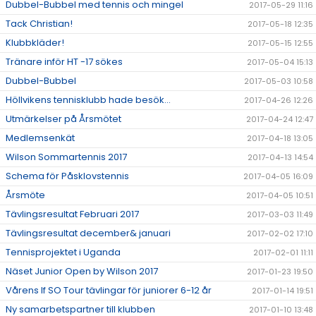
Dubbel-Bubbel med tennis och mingel
2017-05-29 11:16
Tack Christian!
2017-05-18 12:35
Klubbkläder!
2017-05-15 12:55
Tränare inför HT -17 sökes
2017-05-04 15:13
Dubbel-Bubbel
2017-05-03 10:58
Höllvikens tennisklubb hade besök...
2017-04-26 12:26
Utmärkelser på Årsmötet
2017-04-24 12:47
Medlemsenkät
2017-04-18 13:05
Wilson Sommartennis 2017
2017-04-13 14:54
Schema för Påsklovstennis
2017-04-05 16:09
Årsmöte
2017-04-05 10:51
Tävlingsresultat Februari 2017
2017-03-03 11:49
Tävlingsresultat december& januari
2017-02-02 17:10
Tennisprojektet i Uganda
2017-02-01 11:11
Näset Junior Open by Wilson 2017
2017-01-23 19:50
Vårens If SO Tour tävlingar för juniorer 6-12 år
2017-01-14 19:51
Ny samarbetspartner till klubben
2017-01-10 13:48