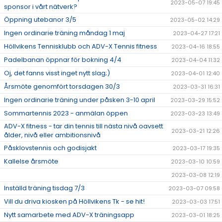
2023-05-07 19:45
sponsor i vårt nätverk?
Öppning utebanor 3/5
2023-05-02 14:29
Ingen ordinarie träning måndag 1 maj
2023-04-27 17:21
Höllvikens Tennisklubb och ADV-X Tennis fitness
2023-04-16 18:55
Padelbanan öppnar för bokning 4/4
2023-04-04 11:32
Oj, det fanns visst inget nytt slag;)
2023-04-01 12:40
Årsmöte genomfört torsdagen 30/3
2023-03-31 16:31
Ingen ordinarie träning under påsken 3-10 april
2023-03-29 15:52
Sommartennis 2023 - anmälan öppen
2023-03-23 13:49
ADV-X fitness - tar din tennis till nästa nivå oavsett
2023-03-21 12:26
ålder, nivå eller ambitionsnivå
Påsklovstennis och godisjakt
2023-03-17 19:35
Kallelse årsmöte
2023-03-10 10:59
2023-03-08 12:19
Inställd träning tisdag 7/3
2023-03-07 09:58
Vill du driva kiosken på Höllvikens Tk - se hit!
2023-03-03 17:51
Nytt samarbete med ADV-X träningsapp
2023-03-01 18:25