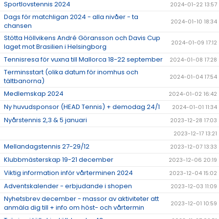
Sportlovstennis 2024
2024-01-22 13:57
Dags för matchligan 2024 - alla nivåer - ta
2024-01-10 18:34
chansen
Stötta Höllvikens André Göransson och Davis Cup
2024-01-09 17:12
laget mot Brasilien i Helsingborg
Tennisresa för vuxna till Mallorca 18-22 september
2024-01-08 17:28
Terminsstart (olika datum för inomhus och
2024-01-04 17:54
tältbanorna)
Medlemskap 2024
2024-01-02 16:42
Ny huvudsponsor (HEAD Tennis) + demodag 24/1
2024-01-01 11:34
Nyårstennis 2,3 & 5 januari
2023-12-28 17:03
2023-12-17 13:21
Mellandagstennis 27-29/12
2023-12-07 13:33
Klubbmästerskap 19-21 december
2023-12-06 20:19
Viktig information inför vårterminen 2024
2023-12-04 15:02
Adventskalender - erbjudande i shopen
2023-12-03 11:09
Nyhetsbrev december - massor av aktiviteter att
2023-12-01 10:59
anmäla dig till + info om höst- och vårtermin