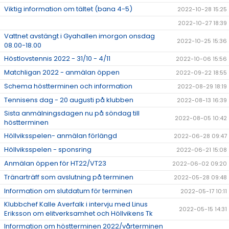
Viktig information om tältet (bana 4-5)
2022-10-28 15:25
2022-10-27 18:39
Vattnet avstängt i Gyahallen imorgon onsdag
2022-10-25 15:36
08.00-18.00
Höstlovstennis 2022 - 31/10 - 4/11
2022-10-06 15:56
Matchligan 2022 - anmälan öppen
2022-09-22 18:55
Schema höstterminen och information
2022-08-29 18:19
Tennisens dag - 20 augusti på klubben
2022-08-13 16:39
Sista anmälningsdagen nu på söndag till
2022-08-05 10:42
höstterminen
Höllviksspelen- anmälan förlängd
2022-06-28 09:47
Höllviksspelen - sponsring
2022-06-21 15:08
Anmälan öppen för HT22/VT23
2022-06-02 09:20
Tränarträff som avslutning på terminen
2022-05-28 09:48
Information om slutdatum för terminen
2022-05-17 10:11
Klubbchef Kalle Averfalk i intervju med Linus
2022-05-15 14:31
Eriksson om elitverksamhet och Höllvikens Tk
Information om höstterminen 2022/vårterminen