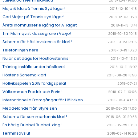
Julfest och terminsavslut!
2018-12-17 14:06
Meja & Ida på Tennis Syd läger!
2018-12-10 14:18
Carl Mejer på Tennis syd läger!
2018-12-03 11:23
Årets inomhusserie igång för A-laget
2018-11-13 13:41
Tim Malmqvist klassegrare i Växjö!
2018-10-30 10:18
Schema för Höstlovstennis är klart!
2018-10-23 13:05
Telefonlinjen nere
2018-10-19 10:23
Nu är det dags för Höstlovstennis!
2018-10-11 13:21
Träning inställd under höstlovet
2018-10-11 13:07
Höstens Schema klart
2018-08-28 13:56
Höllviksspelen 2018 färdigspelat
2018-07-21
Välkommen Fredrik och Ervin!
2018-07-11 10:06
Internationella Framgångar för Höllviken
2018-06-04 17:13
Meddelande från Styrelsen
2018-06-03 17:00
Schema för sommartennis klart!
2018-06-01 20:33
En härlig Dubbel Bubbel-dag!
2018-05-29 10:53
Terminsavslut
2018-05-14 16:26