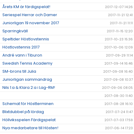
Årets KM är färdigspelat!
2017-12-07 14:26
Seriespel Herrar och Damer
2017-11-21 12:41
Juniorligan 19 november 2017
2017-11-21 11:11
Sparringkväll
2017-11-15 12:20
Speltider Höstlovstennis
2017-10-23 15:36
Höstlovstennis 2017
2017-10-06 12:09
André vann i Tiburon
2017-09-29 11:14
Swedish Tennis Academy
2017-09-14 16:46
SM-brons till Julia
2017-09-08 16:40
Juniorligan sammandrag
2017-09-08 10:37
Nils 1:a & Klara 2:a i Lag-RM!
2017-09-06 08:05
2017-08-30 11:40
Schemat för Höstterminen
2017-08-28 16:10
Blixtdubbel på lördag
2017-07-24 11:47
Höllviksspelen Färdigspelat
2017-07-03 17:59
Nya medarbetare till Hösten!
2017-06-14 17:23