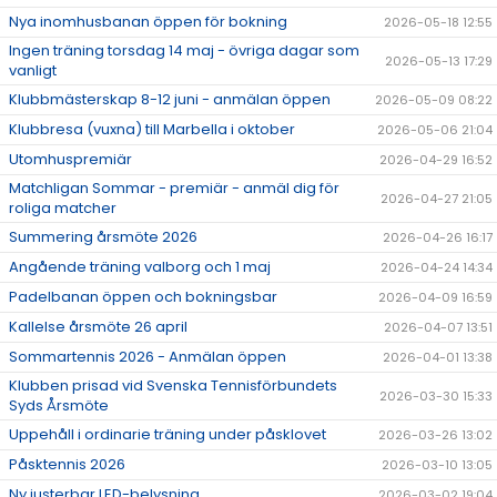
DOKUMENT
Nya inomhusbanan öppen för bokning
2026-05-18 12:55
Ingen träning torsdag 14 maj - övriga dagar som
2026-05-13 17:29
ÖPETTIDER SOMMAR
vanligt
Klubbmästerskap 8-12 juni - anmälan öppen
2026-05-09 08:22
Klubbresa (vuxna) till Marbella i oktober
2026-05-06 21:04
Utomhuspremiär
2026-04-29 16:52
Matchligan Sommar - premiär - anmäl dig för
2026-04-27 21:05
roliga matcher
Summering årsmöte 2026
2026-04-26 16:17
Angående träning valborg och 1 maj
2026-04-24 14:34
Padelbanan öppen och bokningsbar
2026-04-09 16:59
Kallelse årsmöte 26 april
2026-04-07 13:51
Sommartennis 2026 - Anmälan öppen
2026-04-01 13:38
Klubben prisad vid Svenska Tennisförbundets
2026-03-30 15:33
Syds Årsmöte
Uppehåll i ordinarie träning under påsklovet
2026-03-26 13:02
Påsktennis 2026
2026-03-10 13:05
Ny justerbar LED-belysning
2026-03-02 19:04