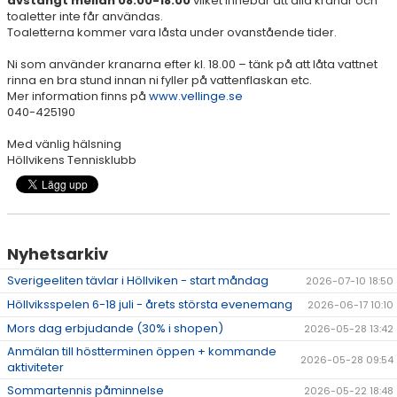
avstängt mellan 08.00-18.00
vilket innebär att alla kranar och
toaletter inte får användas.
AKTIVITETER & LÄGER
Toaletterna kommer vara låsta under ovanstående tider.
SERIESPEL & TÄVLINGAR
Ni som använder kranarna efter kl. 18.00 – tänk på att låta vattnet
rinna en bra stund innan ni fyller på vattenflaskan etc.
Mer information finns på
TENNISSHOP
www.vellinge.se
040-425190
RACKET-STRÄNGNING
Med vänlig hälsning
Höllvikens Tennisklubb
PADEL
GRUSBANORNA
Nyhetsarkiv
SPONSORER & SAMARBETSPARTNERS
Sverigeeliten tävlar i Höllviken - start måndag
2026-07-10 18:50
AKTUELLT/SOCIAL MEDIA
Höllviksspelen 6-18 juli - årets största evenemang
2026-06-17 10:10
Mors dag erbjudande (30% i shopen)
2026-05-28 13:42
KONTAKT & OM OSS
Anmälan till höstterminen öppen + kommande
2026-05-28 09:54
aktiviteter
TRYGG TENNIS
Sommartennis påminnelse
2026-05-22 18:48