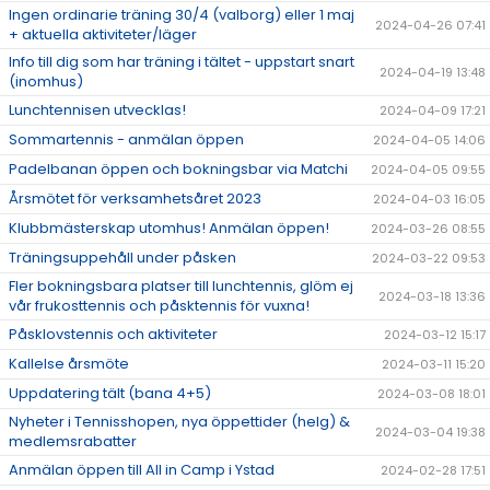
Ingen ordinarie träning 30/4 (valborg) eller 1 maj
2024-04-26 07:41
+ aktuella aktiviteter/läger
Info till dig som har träning i tältet - uppstart snart
2024-04-19 13:48
(inomhus)
Lunchtennisen utvecklas!
2024-04-09 17:21
Sommartennis - anmälan öppen
2024-04-05 14:06
Padelbanan öppen och bokningsbar via Matchi
2024-04-05 09:55
Årsmötet för verksamhetsåret 2023
2024-04-03 16:05
Klubbmästerskap utomhus! Anmälan öppen!
2024-03-26 08:55
Träningsuppehåll under påsken
2024-03-22 09:53
Fler bokningsbara platser till lunchtennis, glöm ej
2024-03-18 13:36
vår frukosttennis och påsktennis för vuxna!
Påsklovstennis och aktiviteter
2024-03-12 15:17
Kallelse årsmöte
2024-03-11 15:20
Uppdatering tält (bana 4+5)
2024-03-08 18:01
Nyheter i Tennisshopen, nya öppettider (helg) &
2024-03-04 19:38
medlemsrabatter
Anmälan öppen till All in Camp i Ystad
2024-02-28 17:51