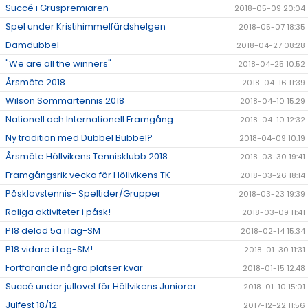
Succé i Gruspremiären
2018-05-09 20:04
Spel under Kristihimmelfärdshelgen
2018-05-07 18:35
Damdubbel
2018-04-27 08:28
"We are all the winners"
2018-04-25 10:52
Årsmöte 2018
2018-04-16 11:39
Wilson Sommartennis 2018
2018-04-10 15:29
Nationell och Internationell Framgång
2018-04-10 12:32
Ny tradition med Dubbel Bubbel?
2018-04-09 10:19
Årsmöte Höllvikens Tennisklubb 2018
2018-03-30 19:41
Framgångsrik vecka för Höllvikens TK
2018-03-26 18:14
Påsklovstennis- Speltider/Grupper
2018-03-23 19:39
Roliga aktiviteter i påsk!
2018-03-09 11:41
P18 delad 5a i lag-SM
2018-02-14 15:34
P18 vidare i Lag-SM!
2018-01-30 11:31
Fortfarande några platser kvar
2018-01-15 12:48
Succé under jullovet för Höllvikens Juniorer
2018-01-10 15:01
Julfest 18/12
2017-12-22 11:56