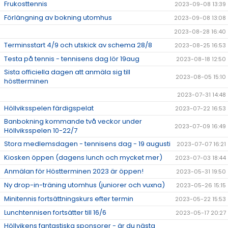
Frukosttennis
2023-09-08 13:39
Förlängning av bokning utomhus
2023-09-08 13:08
2023-08-28 16:40
Terminsstart 4/9 och utskick av schema 28/8
2023-08-25 16:53
Testa på tennis - tennisens dag lör 19aug
2023-08-18 12:50
Sista officiella dagen att anmäla sig till
2023-08-05 15:10
höstterminen
2023-07-31 14:48
Höllviksspelen färdigspelat
2023-07-22 16:53
Banbokning kommande två veckor under
2023-07-09 16:49
Höllviksspelen 10-22/7
Stora medlemsdagen - tennisens dag - 19 augusti
2023-07-07 16:21
Kiosken öppen (dagens lunch och mycket mer)
2023-07-03 18:44
Anmälan för Höstterminen 2023 är öppen!
2023-05-31 19:50
Ny drop-in-träning utomhus (juniorer och vuxna)
2023-05-26 15:15
Minitennis fortsättningskurs efter termin
2023-05-22 15:53
Lunchtennisen fortsätter till 16/6
2023-05-17 20:27
Höllvikens fantastiska sponsorer - är du nästa