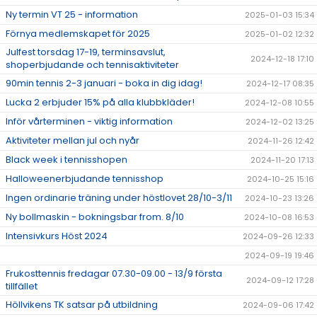
Ny termin VT 25 - information
2025-01-03 15:34
Förnya medlemskapet för 2025
2025-01-02 12:32
Julfest torsdag 17-19, terminsavslut,
2024-12-18 17:10
shoperbjudande och tennisaktiviteter
90min tennis 2-3 januari - boka in dig idag!
2024-12-17 08:35
Lucka 2 erbjuder 15% på alla klubbkläder!
2024-12-08 10:55
Inför vårterminen - viktig information
2024-12-02 13:25
Aktiviteter mellan jul och nyår
2024-11-26 12:42
Black week i tennisshopen
2024-11-20 17:13
Halloweenerbjudande tennisshop
2024-10-25 15:16
Ingen ordinarie träning under höstlovet 28/10-3/11
2024-10-23 13:26
Ny bollmaskin - bokningsbar from. 8/10
2024-10-08 16:53
Intensivkurs Höst 2024
2024-09-26 12:33
2024-09-19 19:46
Frukosttennis fredagar 07.30-09.00 - 13/9 första
2024-09-12 17:28
tillfället
Höllvikens TK satsar på utbildning
2024-09-06 17:42