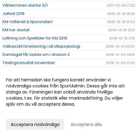
Vårterminen startar 6/1
2017-01-05 17:32
Julfest 2016
2016-12-19 18:09
KM-lotteriet & tipsrundan!
2016-12-18 15:03
KM har startat
2016-12-18 13:31
Lottning och Speltider för KM 2016
2016-12-15 11:15
Välbesökt föreläsning i idrottspsykologi
2016-12-14 23:00
Damlaget får ladda om i division 2
2016-12-09 14:55
Tävlingsresultat november
2016-12-03 21:33
Vinst till Höllviken i Juniorligan
2016-11-20 21:46
Höllvikens Herrar tillbaka i Division 1!
För att hemsidan ska fungera korrekt använder vi
2016-11-14 12:35
nödvändiga cookies från SportAdmin. Dessa går inte att
Hjälp Claes Göransson med ett fantastiskt
2016-11-10 13:27
stänga av. Föreningen kan också använda frivilliga
tennisprojekt i Uganda!
cookies, t.ex. för statistik eller marknadsföring. Du väljer
Tävlingsresultat oktober!
2016-11-10 12:48
själv om du vill acceptera dessa.
Grattis Nils till lagvinsten i Pirres Pokal i Stockholm!
2016-10-24 22:26
Anpassa dina val
Det går bra för André Göransson i USA
2016-10-24 21:00
Acceptera nödvändiga
Acceptera alla
Anmäl dig till Höstlovstennis
2016-10-07 12:09
Tävlingsresultat september
2016-10-05 12:34