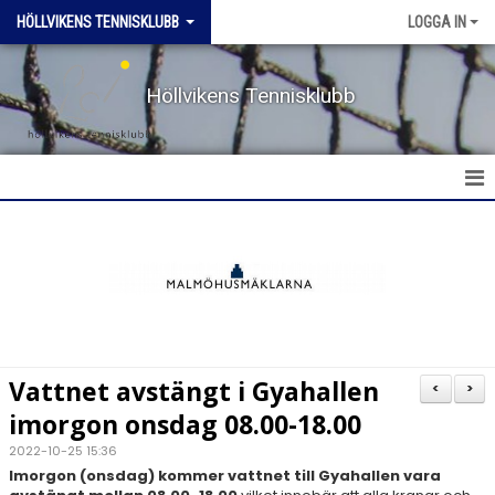
HÖLLVIKENS TENNISKLUBB
LOGGA IN
Höllvikens Tennisklubb
HEM
NYHETER
BOKA BANA
Vattnet avstängt i Gyahallen
<
>
TERMINSTRÄNING HT & VT
imorgon onsdag 08.00-18.00
2022-10-25 15:36
TRÄNING SOMMAR
Imorgon (onsdag) kommer vattnet till Gyahallen vara