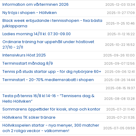
Information om vårterminen 2026
2025-12-03 13:34
Ny tröja i shopen - Höllviken
2025-11-27 17:09
Black week erbjudande i tennisshopen - fixa bästa
2025-11-25 10:46
julklapparna
Ladies morning 14/11 kl. 07.30-09.00
2025-11-12 16:22
Ordinarie träning har uppehåll under höstlovet
2025-10-22 16:52
27/10 - 2/11
Intensivkurs Höst 2025
2025-09-26 10:00
Terminsstart måndag 8/9
2025-09-07 12:56
Tennis på studs startar upp - för dig nybörjare 60+
2025-09-06 12:41
Terminstart - 20-70% medlemsrabatt i shopen
2025-08-26 14:44
2025-08-15 19:37
Testa på tennis 16/8 kl 14-16 - ”Tennisens dag &
2025-08-08 13:28
Hello Höllviken”
Sommarens öppettider för kiosk, shop och kontor
2025-07-21 11:40
Höllvikens TK söker tränare
2025-07-21 11:35
Höllviksspelen startar - nya menyer, 300 matcher
2025-07-05 09:59
och 2 roliga veckor - välkommen!