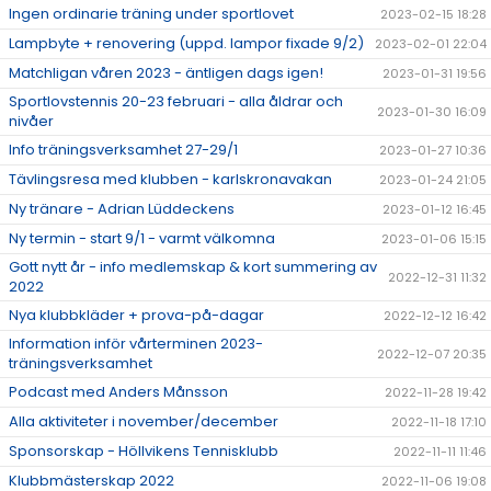
Ingen ordinarie träning under sportlovet
2023-02-15 18:28
Lampbyte + renovering (uppd. lampor fixade 9/2)
2023-02-01 22:04
Matchligan våren 2023 - äntligen dags igen!
2023-01-31 19:56
Sportlovstennis 20-23 februari - alla åldrar och
2023-01-30 16:09
nivåer
Info träningsverksamhet 27-29/1
2023-01-27 10:36
Tävlingsresa med klubben - karlskronavakan
2023-01-24 21:05
Ny tränare - Adrian Lüddeckens
2023-01-12 16:45
Ny termin - start 9/1 - varmt välkomna
2023-01-06 15:15
Gott nytt år - info medlemskap & kort summering av
2022-12-31 11:32
2022
Nya klubbkläder + prova-på-dagar
2022-12-12 16:42
Information inför vårterminen 2023-
2022-12-07 20:35
träningsverksamhet
Podcast med Anders Månsson
2022-11-28 19:42
Alla aktiviteter i november/december
2022-11-18 17:10
Sponsorskap - Höllvikens Tennisklubb
2022-11-11 11:46
Klubbmästerskap 2022
2022-11-06 19:08