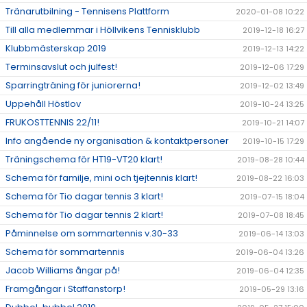
Tränarutbilning - Tennisens Plattform
2020-01-08 10:22
Till alla medlemmar i Höllvikens Tennisklubb
2019-12-18 16:27
Klubbmästerskap 2019
2019-12-13 14:22
Terminsavslut och julfest!
2019-12-06 17:29
Sparringträning för juniorerna!
2019-12-02 13:49
Uppehåll Höstlov
2019-10-24 13:25
FRUKOSTTENNIS 22/11!
2019-10-21 14:07
Info angående ny organisation & kontaktpersoner
2019-10-15 17:29
Träningschema för HT19-VT20 klart!
2019-08-28 10:44
Schema för familje, mini och tjejtennis klart!
2019-08-22 16:03
Schema för Tio dagar tennis 3 klart!
2019-07-15 18:04
Schema för Tio dagar tennis 2 klart!
2019-07-08 18:45
Påminnelse om sommartennis v.30-33
2019-06-14 13:03
Schema för sommartennis
2019-06-04 13:26
Jacob Williams ångar på!
2019-06-04 12:35
Framgångar i Staffanstorp!
2019-05-29 13:16