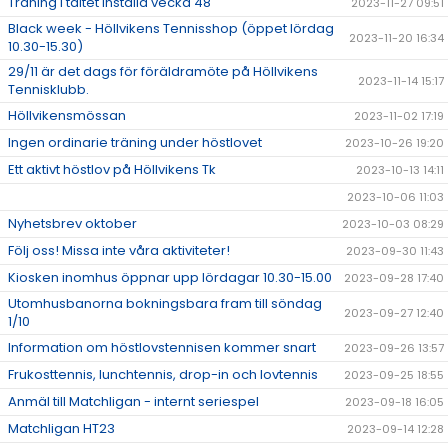
Träning i tältet inställd vecka 48
2023-11-27 09:51
Black week - Höllvikens Tennisshop (öppet lördag
2023-11-20 16:34
10.30-15.30)
29/11 är det dags för föräldramöte på Höllvikens
2023-11-14 15:17
Tennisklubb.
Höllvikensmössan
2023-11-02 17:19
Ingen ordinarie träning under höstlovet
2023-10-26 19:20
Ett aktivt höstlov på Höllvikens Tk
2023-10-13 14:11
2023-10-06 11:03
Nyhetsbrev oktober
2023-10-03 08:29
Följ oss! Missa inte våra aktiviteter!
2023-09-30 11:43
Kiosken inomhus öppnar upp lördagar 10.30-15.00
2023-09-28 17:40
Utomhusbanorna bokningsbara fram till söndag
2023-09-27 12:40
1/10
Information om höstlovstennisen kommer snart
2023-09-26 13:57
Frukosttennis, lunchtennis, drop-in och lovtennis
2023-09-25 18:55
Anmäl till Matchligan - internt seriespel
2023-09-18 16:05
Matchligan HT23
2023-09-14 12:28