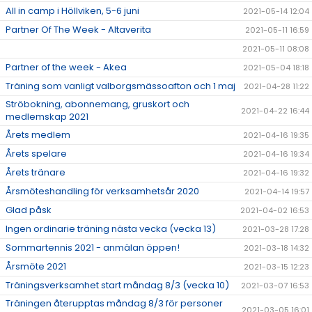
All in camp i Höllviken, 5-6 juni
2021-05-14 12:04
Partner Of The Week - Altaverita
2021-05-11 16:59
2021-05-11 08:08
Partner of the week - Akea
2021-05-04 18:18
Träning som vanligt valborgsmässoafton och 1 maj
2021-04-28 11:22
Ströbokning, abonnemang, gruskort och
2021-04-22 16:44
medlemskap 2021
Årets medlem
2021-04-16 19:35
Årets spelare
2021-04-16 19:34
Årets tränare
2021-04-16 19:32
Årsmöteshandling för verksamhetsår 2020
2021-04-14 19:57
Glad påsk
2021-04-02 16:53
Ingen ordinarie träning nästa vecka (vecka 13)
2021-03-28 17:28
Sommartennis 2021 - anmälan öppen!
2021-03-18 14:32
Årsmöte 2021
2021-03-15 12:23
Träningsverksamhet start måndag 8/3 (vecka 10)
2021-03-07 16:53
Träningen återupptas måndag 8/3 för personer
2021-03-05 16:01