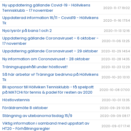
Ny uppdatering gällande Covid-19 - Höllvikens
2020-11-17 19:02
Tennisklubb - 17 november
Uppdaterad information 16/11 - Covid19 - Höllvikens
2020-11-16 17:54
Tk
Nya lysrör på bana 1 och 2
2020-11-13 12:16
Uppdatering gällande Coronaviruset – 6 oktober -
2020-11-06 13:25
17 november
Uppdatering gällande Coronaviruset – 29 oktober
2020-10-29 14:54
Ny information om Coronaviruset - 28 oktober
2020-10-28 14:35
Träningsuppehåll under höstlovet!
2020-10-23 12:29
Så här arbetar vi! Träningar bedrivna på Höllvikens
2020-10-20 13:10
Tk
Bli sponsor till Höllviken Tennisklubb - få spelpott
2020-10-08 07:00
på MATCHi för tennis & padel för resten av 2020
Höstlovstennis
2020-10-01 13:35
Föräldramöte 8 oktober
2020-09-29 10:36
Stängning av utebanorna tisdag 15/9
2020-09-09 08:17
Viktig information i samband med uppstart av
2020-09-07 17:41
HT20 - Förhållningsregler