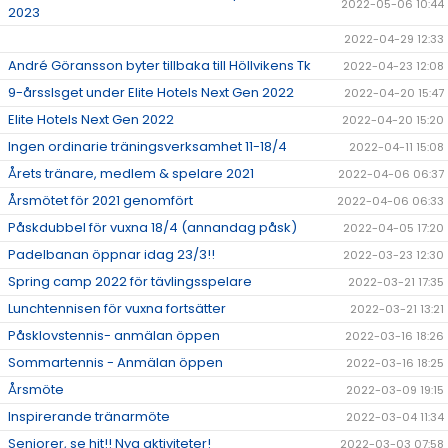
2022-05-06 10:44
2023
2022-04-29 12:33
André Göransson byter tillbaka till Höllvikens Tk
2022-04-23 12:08
9-årsslsget under Elite Hotels Next Gen 2022
2022-04-20 15:47
Elite Hotels Next Gen 2022
2022-04-20 15:20
Ingen ordinarie träningsverksamhet 11-18/4
2022-04-11 15:08
Årets tränare, medlem & spelare 2021
2022-04-06 06:37
Årsmötet för 2021 genomfört
2022-04-06 06:33
Påskdubbel för vuxna 18/4 (annandag påsk)
2022-04-05 17:20
Padelbanan öppnar idag 23/3!!
2022-03-23 12:30
Spring camp 2022 för tävlingsspelare
2022-03-21 17:35
Lunchtennisen för vuxna fortsätter
2022-03-21 13:21
Påsklovstennis- anmälan öppen
2022-03-16 18:26
Sommartennis - Anmälan öppen
2022-03-16 18:25
Årsmöte
2022-03-09 19:15
Inspirerande tränarmöte
2022-03-04 11:34
Seniorer, se hit!! Nya aktiviteter!
2022-03-03 07:58