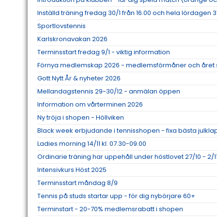
Inställd träning fredag 30/1 från 16.00 och hela lördagen 3
Sportlovstennis
Karlskronavakan 2026
Terminsstart fredag 9/1 - viktig information
Förnya medlemskap 2026 - medlemsförmåner och året 
Gott Nytt År & nyheter 2026
Mellandagstennis 29-30/12 - anmälan öppen
Information om vårterminen 2026
Ny tröja i shopen - Höllviken
Black week erbjudande i tennisshopen - fixa bästa julkl
Ladies morning 14/11 kl. 07.30-09.00
Ordinarie träning har uppehåll under höstlovet 27/10 - 2/1
Intensivkurs Höst 2025
Terminsstart måndag 8/9
Tennis på studs startar upp - för dig nybörjare 60+
Terminstart - 20-70% medlemsrabatt i shopen