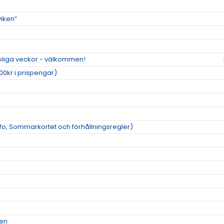
viken”
roliga veckor - välkommen!
00kr i prispengar)
o, Sommarkortet och förhållningsregler)
men