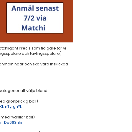
chligan! Precis som tidigare tar vi
ngsspelare och tävlingsspelare).
n anmälningar och ska vara inskickad
kategorier att välja bland:
 med grönprickig boll)
KLmTyrghYL
 med ”vanlig” boll)
nnrDe663nhn