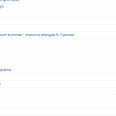
1/1
som kommer - banorna stängda 5-7 januari
apparna
1