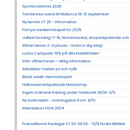
Sportlovstennis 2025
Tennisresa vuxna till Mallorca 18-21 september
Ny termin VT 25 - information
Förnya medlemskapet för 2025
Julfest torsdag 17-19, terminsavslut, shoperbjudande och 
90min tennis 2-3 januari - boka in dig idag!
Lucka 2 erbjuder 15% på alla klubbkläder!
Inför vårterminen - viktig information
Aktiviteter mellan jul och nyår
Black week i tennisshopen
Halloweenerbjudande tennisshop
Ingen ordinarie träning under höstlovet 28/10-3/11
Ny bollmaskin - bokningsbar from. 8/10
Intensivkurs Höst 2024
Frukosttennis fredagar 07.30-09.00 - 13/9 första tillfället