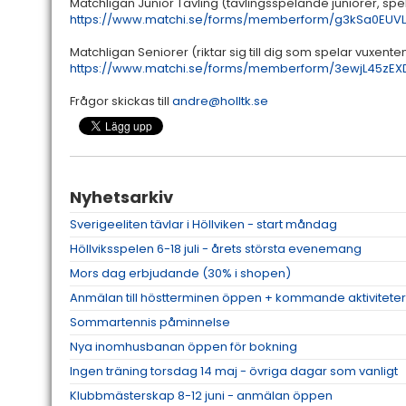
Matchligan Junior Tävling (tävlingsspelande juniorer, spe
https://www.matchi.se/forms/memberform/g3kSa0EUVLV
Matchligan Seniorer (riktar sig till dig som spelar vuxente
https://www.matchi.se/forms/memberform/3ewjL45zE
Frågor skickas till
andre@holltk.se
Nyhetsarkiv
Sverigeeliten tävlar i Höllviken - start måndag
Höllviksspelen 6-18 juli - årets största evenemang
Mors dag erbjudande (30% i shopen)
Anmälan till höstterminen öppen + kommande aktiviteter
Sommartennis påminnelse
Nya inomhusbanan öppen för bokning
Ingen träning torsdag 14 maj - övriga dagar som vanligt
Klubbmästerskap 8-12 juni - anmälan öppen