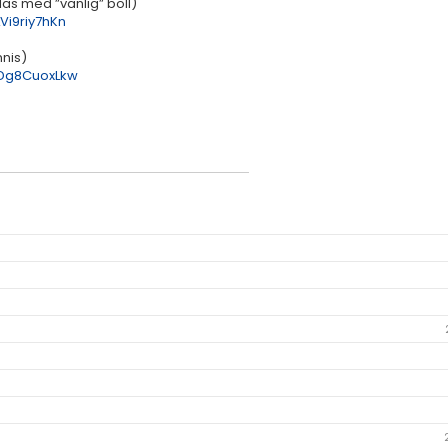
las med ”vanlig” boll)
i9riy7hKn
nnis)
XDg8CuoxLkw