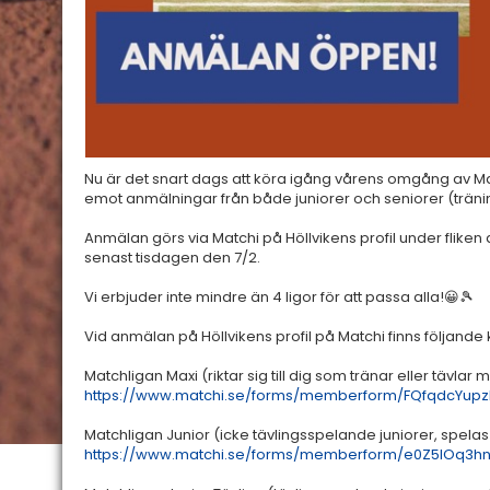
Nu är det snart dags att köra igång vårens omgång av Mat
emot anmälningar från både juniorer och seniorer (träni
Anmälan görs via Matchi på Höllvikens profil under flike
senast tisdagen den 7/2.
Vi erbjuder inte mindre än 4 ligor för att passa alla!😀🎾
Vid anmälan på Höllvikens profil på Matchi finns följande 
Matchligan Maxi (riktar sig till dig som tränar eller tävlar
https://www.matchi.se/forms/memberform/FQfqdcYupz
Matchligan Junior (icke tävlingsspelande juniorer, spelas
https://www.matchi.se/forms/memberform/e0Z5IOq3h