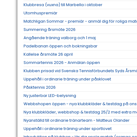
Klubbresa (vuxna) till Marbella i oktober
Utomhuspremiär
Matchligan Sommar - premiär - anmäl dig för roliga mat
Summering årsmöte 2026
Angående träning valborg och 1 maj
Padelbanan öppen och bokningsbar
Kallelse årsmöte 26 april
Sommartennis 2026 - Anmälan öppen
Klubben prisad vid Svenska Tennisförbundets Syds Årsm
Uppehåll i ordinarie träning under påsklovet
Påsktennis 2026
Ny justerbar LED-belysning
Webbshopen öppen - nya klubbkläder & testdag på ons
Nya klubbkläder, webbshop & testdag 25/2 med extra me
Nyanställd till ordinarie tränarteam - Matteus Olander
Uppehåll i ordinarie träning under sportlovet
Introduktion på klubben - lär dig spela match (orange oc