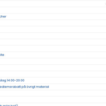
cher
öte
dag 14.00-20.00
dlemsrabatt på övrigt material
h grön boll)