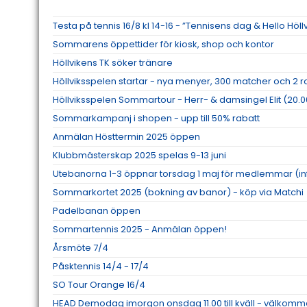
Testa på tennis 16/8 kl 14-16 - ”Tennisens dag & Hello Höll
Sommarens öppettider för kiosk, shop och kontor
Höllvikens TK söker tränare
Höllviksspelen startar - nya menyer, 300 matcher och 2 
Höllviksspelen Sommartour - Herr- & damsingel Elit (20.0
Sommarkampanj i shopen - upp till 50% rabatt
Anmälan Hösttermin 2025 öppen
Klubbmästerskap 2025 spelas 9-13 juni
Utebanorna 1-3 öppnar torsdag 1 maj för medlemmar (inf
Sommarkortet 2025 (bokning av banor) - köp via Matchi
Padelbanan öppen
Sommartennis 2025 - Anmälan öppen!
Årsmöte 7/4
Påsktennis 14/4 - 17/4
SO Tour Orange 16/4
HEAD Demodag imorgon onsdag 11.00 till kväll - välkom