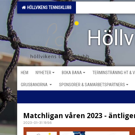
HÖLLVIKENS TENNISKLUBB
Höll
HEM
NYHETER
BOKA BANA
TERMINSTRÄNING HT & 
GRUSBANORNA
SPONSORER & SAMARBETSPARTNERS
Matchligan våren 2023 - äntlige
2023-01-31 19:56