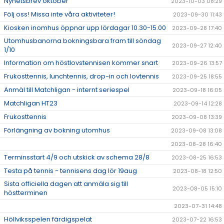
Nyhetsbrev oktober
2023-10-03 08:29
Följ oss! Missa inte våra aktiviteter!
2023-09-30 11:43
Kiosken inomhus öppnar upp lördagar 10.30-15.00
2023-09-28 17:40
Utomhusbanorna bokningsbara fram till söndag
2023-09-27 12:40
1/10
Information om höstlovstennisen kommer snart
2023-09-26 13:57
Frukosttennis, lunchtennis, drop-in och lovtennis
2023-09-25 18:55
Anmäl till Matchligan - internt seriespel
2023-09-18 16:05
Matchligan HT23
2023-09-14 12:28
Frukosttennis
2023-09-08 13:39
Förlängning av bokning utomhus
2023-09-08 13:08
2023-08-28 16:40
Terminsstart 4/9 och utskick av schema 28/8
2023-08-25 16:53
Testa på tennis - tennisens dag lör 19aug
2023-08-18 12:50
Sista officiella dagen att anmäla sig till
2023-08-05 15:10
höstterminen
2023-07-31 14:48
Höllviksspelen färdigspelat
2023-07-22 16:53