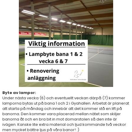
AKTIVITETER & LÄGER
SERIESPEL & TÄVLINGAR
TENNISSHOP
RACKET-STRÄNGNING
PADEL
GRUSBANORNA
SPONSORER & SAMARBETSPARTNERS
Byte av lampor:
AKTUELLT/SOCIAL MEDIA
Under nästa vecka (6) och eventuellt veckan därpå (7) kommer
lamporna bytas ut på bana 1 och 2 i Gyahallen. Arbetat är planerat
att starta på måndag och innebär att det kommer stå en lift på
KONTAKT & OM OSS
banorna. Den kommer vara placerad mellan nätet som skiljer
banorna åt och en bra bit in mot domarstolen så den inte är
TRYGG TENNIS
ivägen. Kanske lite extra material och ljud kommande två veckor
men mycket bättre ljus på våra banor! :)