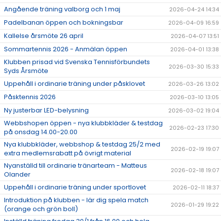
Angående träning valborg och 1 maj
2026-04-24 14:34
Padelbanan öppen och bokningsbar
2026-04-09 16:59
Kallelse årsmöte 26 april
2026-04-07 13:51
Sommartennis 2026 - Anmälan öppen
2026-04-01 13:38
Klubben prisad vid Svenska Tennisförbundets
2026-03-30 15:33
Syds Årsmöte
Uppehåll i ordinarie träning under påsklovet
2026-03-26 13:02
Påsktennis 2026
2026-03-10 13:05
Ny justerbar LED-belysning
2026-03-02 19:04
Webbshopen öppen - nya klubbkläder & testdag
2026-02-23 17:30
på onsdag 14.00-20.00
Nya klubbkläder, webbshop & testdag 25/2 med
2026-02-19 19:07
extra medlemsrabatt på övrigt material
Nyanställd till ordinarie tränarteam - Matteus
2026-02-18 19:07
Olander
Uppehåll i ordinarie träning under sportlovet
2026-02-11 18:37
Introduktion på klubben - lär dig spela match
2026-01-29 19:22
(orange och grön boll)