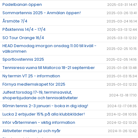
Padelbanan öppen
2025-03-31 14:47
Sommartennis 2025 - Anmälan öppen!
2025-03-26 13:41
Årsmöte 7/4
2025-03-24 16:14
Påsktennis 14/4 - 17/4
2025-03-13 12:44
SO Tour Orange 16/4
2025-03-13 12:32
HEAD Demodag imorgon onsdag 11.00 till kväll -
2025-02-25 10:15
välkommen
Sportlovstennis 2025
2025-02-05 14:16
Tennisresa vuxna till Mallorca 18-21 september
2025-01-08 13:48
Ny termin VT 25 - information
2025-01-03 15:34
Förnya medlemskapet för 2025
2025-01-02 12:32
Julfest torsdag 17-19, terminsavslut,
2024-12-18 17:10
shoperbjudande och tennisaktiviteter
90min tennis 2-3 januari - boka in dig idag!
2024-12-17 08:35
Lucka 2 erbjuder 15% på alla klubbkläder!
2024-12-08 10:55
Inför vårterminen - viktig information
2024-12-02 13:25
Aktiviteter mellan jul och nyår
2024-11-26 12:42