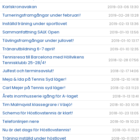
Karlskronavakan
2019-03-06 13:30
Turneringsframgångar under februari!
2019-02-28 13:28
Inställd träning under sportlovet
2019-02-13 13:36
Sammanfattning SALK Open
2019-01-10 13:56
Tävlingsframgångar under jullovet!
2019-01-10 13:17
Tränarutbildning 6-7 april!
2019-01-10 12:35
Tennisresa till Barcelona med Höllvikens
2018-12-28 07:56
Tennisklubb 25-28/4!
Julfest och terminsavslut!
2018-12-17 14:06
Meja & Ida på Tennis Syd läger!
2018-12-10 14:18
Carl Mejer på Tennis syd läger!
2018-12-03 11:23
Årets inomhusserie igång för A-laget
2018-11-13 13:41
Tim Malmqvist klassegrare i Växjö!
2018-10-30 10:18
Schema för Höstlovstennis är klart!
2018-10-23 13:05
Telefonlinjen nere
2018-10-19 10:23
Nu är det dags för Höstlovstennis!
2018-10-11 13:21
Träning inställd under höstlovet
2018-10-11 13:07