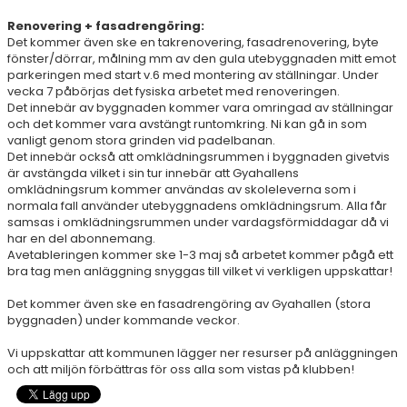
DOKUMENT
Renovering + fasadrengöring:
Det kommer även ske en takrenovering, fasadrenovering, byte
ÖPETTIDER SOMMAR
fönster/dörrar, målning mm av den gula utebyggnaden mitt emot
parkeringen med start v.6 med montering av ställningar. Under
vecka 7 påbörjas det fysiska arbetet med renoveringen.
Det innebär av byggnaden kommer vara omringad av ställningar
och det kommer vara avstängt runtomkring. Ni kan gå in som
vanligt genom stora grinden vid padelbanan.
Det innebär också att omklädningsrummen i byggnaden givetvis
är avstängda vilket i sin tur innebär att Gyahallens
omklädningsrum kommer användas av skoleleverna som i
normala fall använder utebyggnadens omklädningsrum. Alla får
samsas i omklädningsrummen under vardagsförmiddagar då vi
har en del abonnemang.
Avetableringen kommer ske 1-3 maj så arbetet kommer pågå ett
bra tag men anläggning snyggas till vilket vi verkligen uppskattar!
Det kommer även ske en fasadrengöring av Gyahallen (stora
byggnaden) under kommande veckor.
Vi uppskattar att kommunen lägger ner resurser på anläggningen
och att miljön förbättras för oss alla som vistas på klubben!