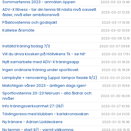
Sommartennis 2023 - anmälan öppen
2023-03-23 13:49
ADV-X fitness - tar din tennis till nästa nivå oavsett
2023-03-21 12:26
ålder, nivå eller ambitionsnivå
Påsklovstennis och godisjakt
2023-03-17 19:35
Kallelse årsmöte
2023-03-10 10:59
2023-03-08 12:19
Inställd träning tisdag 7/3
2023-03-07 09:58
Vill du driva kiosken på Höllvikens Tk - se hit!
2023-03-03 17:51
Nytt samarbete med ADV-X träningsapp
2023-03-01 18:25
Ingen ordinarie träning under sportlovet
2023-02-15 18:28
Lampbyte + renovering (uppd. lampor fixade 9/2)
2023-02-01 22:04
Matchligan våren 2023 - äntligen dags igen!
2023-01-31 19:56
Sportlovstennis 20-23 februari - alla åldrar och
2023-01-30 16:09
nivåer
Info träningsverksamhet 27-29/1
2023-01-27 10:36
Tävlingsresa med klubben - karlskronavakan
2023-01-24 21:05
Ny tränare - Adrian Lüddeckens
2023-01-12 16:45
Ny termin - start 9/1 - varmt välkomna
2023-01-06 15:15