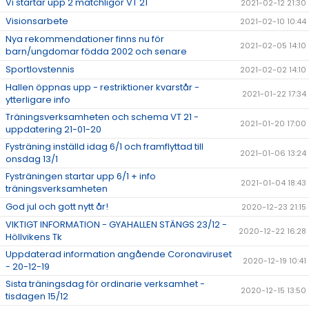
Vi startar upp 2 matchligor VT 21
2021-02-12 21:30
Visionsarbete
2021-02-10 10:44
Nya rekommendationer finns nu för
2021-02-05 14:10
barn/ungdomar födda 2002 och senare
Sportlovstennis
2021-02-02 14:10
Hallen öppnas upp - restriktioner kvarstår -
2021-01-22 17:34
ytterligare info
Träningsverksamheten och schema VT 21 -
2021-01-20 17:00
uppdatering 21-01-20
Fysträning inställd idag 6/1 och framflyttad till
2021-01-06 13:24
onsdag 13/1
Fysträningen startar upp 6/1 + info
2021-01-04 18:43
träningsverksamheten
God jul och gott nytt år!
2020-12-23 21:15
VIKTIGT INFORMATION - GYAHALLEN STÄNGS 23/12 -
2020-12-22 16:28
Höllvikens Tk
Uppdaterad information angående Coronaviruset
2020-12-19 10:41
- 20-12-19
Sista träningsdag för ordinarie verksamhet -
2020-12-15 13:50
tisdagen 15/12