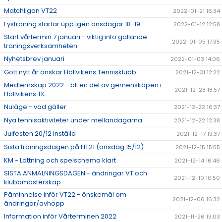
Matchligan VT22
2022-01-21 16:34
Fysträning startar upp igen onsdagar 18-19
2022-01-12 12:58
Start vårtermin 7 januari - viktig info gällande
2022-01-05 17:35
träningsverksamheten
Nyhetsbrev januari
2022-01-03 14:06
Gott nytt år önskar Höllvikens Tennisklubb
2021-12-31 12:22
Medlemskap 2022 - bli en del av gemenskapen i
2021-12-28 18:57
Höllvikens TK
Nuläge - vad gäller
2021-12-22 16:37
Nya tennisaktiviteter under mellandagarna
2021-12-22 12:38
Julfesten 20/12 inställd
2021-12-17 19:37
Sista träningsdagen på HT21 (onsdag 15/12)
2021-12-15 15:55
KM - Lottning och spelschema klart
2021-12-14 16:46
SISTA ANMÄLNINGSDAGEN - ändringar VT och
2021-12-10 10:50
klubbmästerskap
Påminnelse inför VT22 - önskemål om
2021-12-06 16:32
ändringar/avhopp
Information inför Vårterminen 2022
2021-11-26 13:03