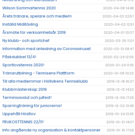
2020-04-18 11:12
Wilson Sommartennis 2020
2020-04-08 14:48
Årets tränare, spelare och medlem
2020-04-03 22:57
Inställd Miditävling
2020-04-02 12:51
Årsmöte för verksamhetsår 2019
2020-04-01 10:07
Ny klubb- och sportchef
2020-03-25 11:01
Information med anledning av Coronaviruset
2020-03-13 08:47
Påskdubbel 13/4!
2020-02-24 12:05
Sportlovstennis 2020!
2020-01-24 11:35
Tränarutbilning - Tennisens Plattform
2020-01-08 10:22
Till alla medlemmar i Höllvikens Tennisklubb
2019-12-18 16:27
Klubbmästerskap 2019
2019-12-13 14:22
Terminsavslut och julfest!
2019-12-06 17:29
Sparringträning för juniorerna!
2019-12-02 13:49
Uppehåll Höstlov
2019-10-24 13:25
FRUKOSTTENNIS 22/11!
2019-10-21 14:07
Info angående ny organisation & kontaktpersoner
2019-10-15 17:29