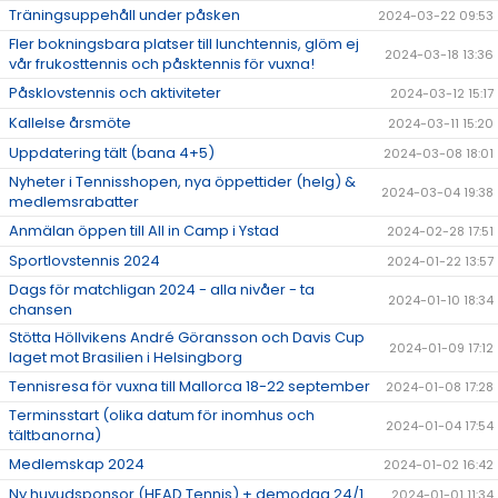
Träningsuppehåll under påsken
2024-03-22 09:53
Fler bokningsbara platser till lunchtennis, glöm ej
2024-03-18 13:36
vår frukosttennis och påsktennis för vuxna!
Påsklovstennis och aktiviteter
2024-03-12 15:17
Kallelse årsmöte
2024-03-11 15:20
Uppdatering tält (bana 4+5)
2024-03-08 18:01
Nyheter i Tennisshopen, nya öppettider (helg) &
2024-03-04 19:38
medlemsrabatter
Anmälan öppen till All in Camp i Ystad
2024-02-28 17:51
Sportlovstennis 2024
2024-01-22 13:57
Dags för matchligan 2024 - alla nivåer - ta
2024-01-10 18:34
chansen
Stötta Höllvikens André Göransson och Davis Cup
2024-01-09 17:12
laget mot Brasilien i Helsingborg
Tennisresa för vuxna till Mallorca 18-22 september
2024-01-08 17:28
Terminsstart (olika datum för inomhus och
2024-01-04 17:54
tältbanorna)
Medlemskap 2024
2024-01-02 16:42
Ny huvudsponsor (HEAD Tennis) + demodag 24/1
2024-01-01 11:34