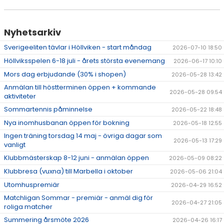
Nyhetsarkiv
Sverigeeliten tävlar i Höllviken - start måndag
2026-07-10 18:50
Höllviksspelen 6-18 juli - årets största evenemang
2026-06-17 10:10
Mors dag erbjudande (30% i shopen)
2026-05-28 13:42
Anmälan till höstterminen öppen + kommande
2026-05-28 09:54
aktiviteter
Sommartennis påminnelse
2026-05-22 18:48
Nya inomhusbanan öppen för bokning
2026-05-18 12:55
Ingen träning torsdag 14 maj - övriga dagar som
2026-05-13 17:29
vanligt
Klubbmästerskap 8-12 juni - anmälan öppen
2026-05-09 08:22
Klubbresa (vuxna) till Marbella i oktober
2026-05-06 21:04
Utomhuspremiär
2026-04-29 16:52
Matchligan Sommar - premiär - anmäl dig för
2026-04-27 21:05
roliga matcher
Summering årsmöte 2026
2026-04-26 16:17