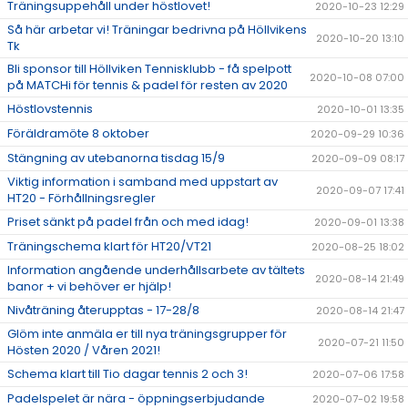
Träningsuppehåll under höstlovet!
2020-10-23 12:29
Så här arbetar vi! Träningar bedrivna på Höllvikens
2020-10-20 13:10
Tk
Bli sponsor till Höllviken Tennisklubb - få spelpott
2020-10-08 07:00
på MATCHi för tennis & padel för resten av 2020
Höstlovstennis
2020-10-01 13:35
Föräldramöte 8 oktober
2020-09-29 10:36
Stängning av utebanorna tisdag 15/9
2020-09-09 08:17
Viktig information i samband med uppstart av
2020-09-07 17:41
HT20 - Förhållningsregler
Priset sänkt på padel från och med idag!
2020-09-01 13:38
Träningschema klart för HT20/VT21
2020-08-25 18:02
Information angående underhållsarbete av tältets
2020-08-14 21:49
banor + vi behöver er hjälp!
Nivåträning återupptas - 17-28/8
2020-08-14 21:47
Glöm inte anmäla er till nya träningsgrupper för
2020-07-21 11:50
Hösten 2020 / Våren 2021!
Schema klart till Tio dagar tennis 2 och 3!
2020-07-06 17:58
Padelspelet är nära - öppningserbjudande
2020-07-02 19:58