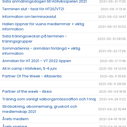
Sista anmälningsdagen till Höllviksspelen 2021
2021-06-21 17:25
Terminen slut - tack för HT20/VT21
2021-06-11 13:41
Information om terminsavslut
2021-06-02 14:47
Hallen öppnar för vuxna medlemmar + viktig
2021-06-01 10:02
information
Sista träningsveckan på terminen -
2021-05-31 08:06
träningsgrupper
Sommartennis - anmälan förlängd + viktig
2021-05-22 17:26
information
Anmälan för HT 2021 – VT 2022 öppen
2021-05-17 17:49
All in camp i Höllviken, 5-6 juni
2021-05-14 12:04
Partner Of The Week - Altaverita
2021-05-11 16:59
2021-05-11 08:08
Partner of the week - Akea
2021-05-04 18:18
Träning som vanligt valborgsmässoafton och 1 maj
2021-04-28 11:22
Ströbokning, abonnemang, gruskort och
2021-04-22 16:44
medlemskap 2021
Årets medlem
2021-04-16 19:35
Årets spelare
2021-04-16 19:34