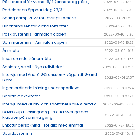
Påskdubbel för vuxna 18/4 (annandag påsk)
2022-04-05 17:20
Padelbanan öppnar idag 23/3!!
2022-03-23 12:30
Spring camp 2022 för tävlingsspelare
2022-03-21 17:35
Lunchtennisen för vuxna fortsätter
2022-03-21 13:21
Påsklovstennis- anmälan öppen
2022-03-16 18:26
Sommartennis - Anmälan öppen
2022-03-16 18:25
Årsmöte
2022-03-09 19:15
Inspirerande tränarmöte
2022-03-04 11:34
Seniorer, se hit!! Nya aktiviteter!
2022-03-03 07:58
Intervju med André Göransson - vägen till Grand
2022-03-01 21:37
Slam
Ingen ordinarie träning under sportlovet
2022-02-18 07:24
Sportlovsaktiviteter
2022-02-18 07:22
Intervju med Klubb-och sportchef Kalle Averfalk
2022-02-03 12:08
Davis Cup i Helsingborg - stötta Sverige och
2022-01-31 18:30
klubben på samma gång
Enkätundersökning - för alla medlemmar
2022-01-24 18:52
Sportlovstennis
2022-01-21 16:49