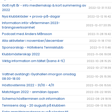
Gott nytt år - info medlemskap & kort summering av
2022-12-31 11:32
2022
Nya klubbkläder + prova-på-dagar
2022-12-12 16:42
Information inför vårterminen 2023-
2022-12-07 20:35
träningsverksamhet
Podcast med Anders Månsson
2022-11-28 19:42
Alla aktiviteter i november/december
2022-11-18 17:10
Sponsorskap - Höllvikens Tennisklubb
2022-11-11 11:46
Klubbmästerskap 2022
2022-11-06 19:08
Viktig information om tältet (bana 4-5)
2022-10-28 15:25
2022-10-27 18:39
Vattnet avstängt i Gyahallen imorgon onsdag
2022-10-25 15:36
08.00-18.00
Höstlovstennis 2022 - 31/10 - 4/11
2022-10-06 15:56
Matchligan 2022 - anmälan öppen
2022-09-22 18:55
Schema höstterminen och information
2022-08-29 18:19
Tennisens dag - 20 augusti på klubben
2022-08-13 16:39
Sista anmälningsdagen nu på söndag till