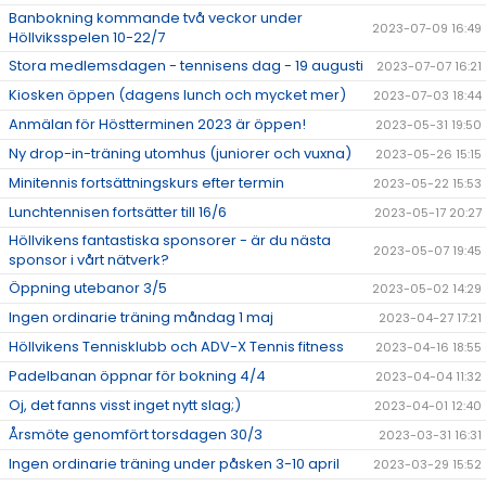
Banbokning kommande två veckor under
2023-07-09 16:49
Höllviksspelen 10-22/7
Stora medlemsdagen - tennisens dag - 19 augusti
2023-07-07 16:21
Kiosken öppen (dagens lunch och mycket mer)
2023-07-03 18:44
Anmälan för Höstterminen 2023 är öppen!
2023-05-31 19:50
Ny drop-in-träning utomhus (juniorer och vuxna)
2023-05-26 15:15
Minitennis fortsättningskurs efter termin
2023-05-22 15:53
Lunchtennisen fortsätter till 16/6
2023-05-17 20:27
Höllvikens fantastiska sponsorer - är du nästa
2023-05-07 19:45
sponsor i vårt nätverk?
Öppning utebanor 3/5
2023-05-02 14:29
Ingen ordinarie träning måndag 1 maj
2023-04-27 17:21
Höllvikens Tennisklubb och ADV-X Tennis fitness
2023-04-16 18:55
Padelbanan öppnar för bokning 4/4
2023-04-04 11:32
Oj, det fanns visst inget nytt slag;)
2023-04-01 12:40
Årsmöte genomfört torsdagen 30/3
2023-03-31 16:31
Ingen ordinarie träning under påsken 3-10 april
2023-03-29 15:52