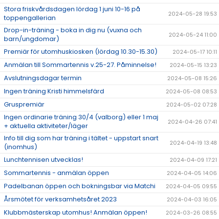
Stora friskvårdsdagen lördag 1 juni 10-16 på
2024-05-28 19:53
toppengallerian
Drop-in-träning - boka in dig nu (vuxna och
2024-05-24 11:00
barn/ungdomar)
Premiär för utomhuskiosken (lördag 10.30-15.30)
2024-05-17 10:11
Anmälan till Sommartennis v.25-27. Påminnelse!
2024-05-15 13:23
Avslutningsdagar termin
2024-05-08 15:26
Ingen träning Kristi himmelsfärd
2024-05-08 08:53
Gruspremiär
2024-05-02 07:28
Ingen ordinarie träning 30/4 (valborg) eller 1 maj
2024-04-26 07:41
+ aktuella aktiviteter/läger
Info till dig som har träning i tältet - uppstart snart
2024-04-19 13:48
(inomhus)
Lunchtennisen utvecklas!
2024-04-09 17:21
Sommartennis - anmälan öppen
2024-04-05 14:06
Padelbanan öppen och bokningsbar via Matchi
2024-04-05 09:55
Årsmötet för verksamhetsåret 2023
2024-04-03 16:05
Klubbmästerskap utomhus! Anmälan öppen!
2024-03-26 08:55