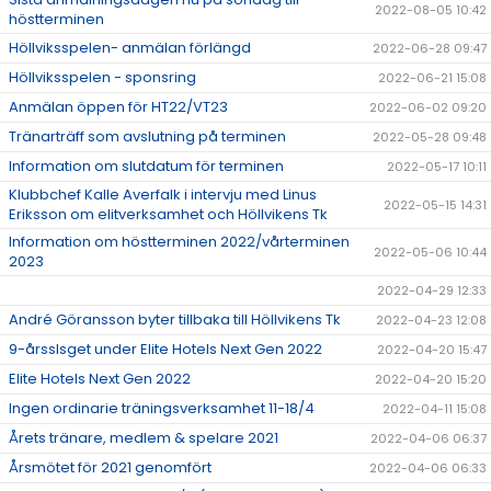
2022-08-05 10:42
höstterminen
Höllviksspelen- anmälan förlängd
2022-06-28 09:47
Höllviksspelen - sponsring
2022-06-21 15:08
Anmälan öppen för HT22/VT23
2022-06-02 09:20
Tränarträff som avslutning på terminen
2022-05-28 09:48
Information om slutdatum för terminen
2022-05-17 10:11
Klubbchef Kalle Averfalk i intervju med Linus
2022-05-15 14:31
Eriksson om elitverksamhet och Höllvikens Tk
Information om höstterminen 2022/vårterminen
2022-05-06 10:44
2023
2022-04-29 12:33
André Göransson byter tillbaka till Höllvikens Tk
2022-04-23 12:08
9-årsslsget under Elite Hotels Next Gen 2022
2022-04-20 15:47
Elite Hotels Next Gen 2022
2022-04-20 15:20
Ingen ordinarie träningsverksamhet 11-18/4
2022-04-11 15:08
Årets tränare, medlem & spelare 2021
2022-04-06 06:37
Årsmötet för 2021 genomfört
2022-04-06 06:33