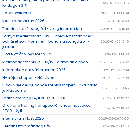
Inställd träning fredag 30/1 från 16.00 och hela
2026-01-28 16:06
lördagen 31/1
Sportlovstennis
2026-01-19 13:04
Karlskronavakan 2026
2026-01-15 13:33
Terminsstart fredag 9/1 - viktig information
2026-01-06 15:19
Förnya medlemskap 2026 - medlemsförmåner
och året som kommer - banorna stängda 5-7
2026-01-02 13:10
januari
Gott Nytt År & nyheter 2026
2025-12-31 14:03
Mellandagstennis 29-30/12 - anmälan öppen
2025-12-03 20:02
Information om vårterminen 2026
2025-12-03 13:34
Ny tröja i shopen - Höllviken
2025-11-27 17:09
Black week erbjudande i tennisshopen - fixa bästa
2025-11-25 10:46
julklapparna
Ladies morning 14/11 kl. 07.30-09.00
2025-11-12 16:22
Ordinarie träning har uppehåll under höstlovet
2025-10-22 16:52
27/10 - 2/11
Intensivkurs Höst 2025
2025-09-26 10:00
Terminsstart måndag 8/9
2025-09-07 12:56