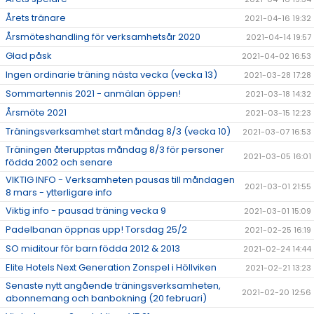
Årets tränare
2021-04-16 19:32
Årsmöteshandling för verksamhetsår 2020
2021-04-14 19:57
Glad påsk
2021-04-02 16:53
Ingen ordinarie träning nästa vecka (vecka 13)
2021-03-28 17:28
Sommartennis 2021 - anmälan öppen!
2021-03-18 14:32
Årsmöte 2021
2021-03-15 12:23
Träningsverksamhet start måndag 8/3 (vecka 10)
2021-03-07 16:53
Träningen återupptas måndag 8/3 för personer
2021-03-05 16:01
födda 2002 och senare
VIKTIG INFO - Verksamheten pausas till måndagen
2021-03-01 21:55
8 mars - ytterligare info
Viktig info - pausad träning vecka 9
2021-03-01 15:09
Padelbanan öppnas upp! Torsdag 25/2
2021-02-25 16:19
SO miditour för barn födda 2012 & 2013
2021-02-24 14:44
Elite Hotels Next Generation Zonspel i Höllviken
2021-02-21 13:23
Senaste nytt angående träningsverksamheten,
2021-02-20 12:56
abonnemang och banbokning (20 februari)