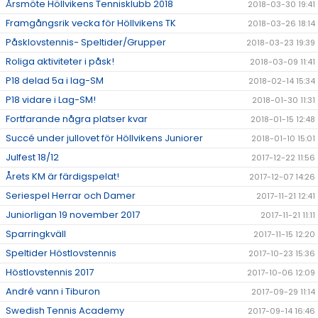
Årsmöte Höllvikens Tennisklubb 2018
2018-03-30 19:41
Framgångsrik vecka för Höllvikens TK
2018-03-26 18:14
Påsklovstennis- Speltider/Grupper
2018-03-23 19:39
Roliga aktiviteter i påsk!
2018-03-09 11:41
P18 delad 5a i lag-SM
2018-02-14 15:34
P18 vidare i Lag-SM!
2018-01-30 11:31
Fortfarande några platser kvar
2018-01-15 12:48
Succé under jullovet för Höllvikens Juniorer
2018-01-10 15:01
Julfest 18/12
2017-12-22 11:56
Årets KM är färdigspelat!
2017-12-07 14:26
Seriespel Herrar och Damer
2017-11-21 12:41
Juniorligan 19 november 2017
2017-11-21 11:11
Sparringkväll
2017-11-15 12:20
Speltider Höstlovstennis
2017-10-23 15:36
Höstlovstennis 2017
2017-10-06 12:09
André vann i Tiburon
2017-09-29 11:14
Swedish Tennis Academy
2017-09-14 16:46