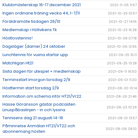
Klubbmästerskap 16-17 december 2021
2021-11-05 11:57
Ingen ordinarie träning vecka 44, 1-7/11
2021-10-29 10:57
Föräldramöte tisdagen 26/10
2021-10-27 14:16
Medlemskap i Höllvikens Tk
2021-10-23 15:38
Höstlovstennis!
2021-10-08 07:18
Dagsläger (damer) 24 oktober
2021-10-06 12:55
Lunchtennis för vuxna startar upp
2021-09-25 15:11
Matchligan Ht21
2021-09-25 13:28
Sista dagen för utespel + medlemskap
2021-09-11 16:50
Terminsstart imorgon torsdag 2/9
2021-09-01 11:20
Hösttermin start torsdag 2/9
2021-08-30 13:14
Information om schema inför HT21/Vr22
2021-08-26 21:46
Hasse Göransson gästar podcasten
2021-08-23 10:29
Linuspåbaslinjen - in och lyssna
Tennisens dag 21 augusti 14-16
2021-08-10 13:57
Påminnelse Anmälan HT21/VT22 och
2021-08-06 08:10
abonnemang hösten