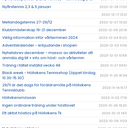
Nyårstennis 2,3 & 5 januari
2023-12-28 17:03
2023-12-17 13:21
Mellandagstennis 27-29/12
2023-12-07 13:33
Klubbmästerskap 19-21 december
2023-12-06 20:19
Viktig information inför vårterminen 2024
2023-12-04 15:02
Adventskalender - erbjudande i shopen
2023-12-03 11:09
Nyhetsbrev december - massor av aktiviteter att
2023-12-01 10:59
anmäla dig till + info om höst- och vårtermin
Träning i tältet inställd vecka 48
2023-11-27 09:51
Black week - Höllvikens Tennisshop (öppet lördag
2023-11-20 16:34
10.30-15.30)
29/11 är det dags för föräldramöte på Höllvikens
2023-11-14 15:17
Tennisklubb.
Höllvikensmössan
2023-11-02 17:19
Ingen ordinarie träning under höstlovet
2023-10-26 19:20
Ett aktivt höstlov på Höllvikens Tk
2023-10-13 14:11
2023-10-06 11:03