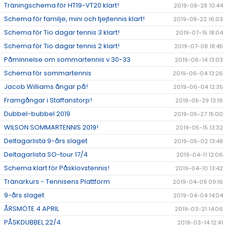
Träningschema för HT19-VT20 klart!
2019-08-28 10:44
Schema för familje, mini och tjejtennis klart!
2019-08-22 16:03
Schema för Tio dagar tennis 3 klart!
2019-07-15 18:04
Schema för Tio dagar tennis 2 klart!
2019-07-08 18:45
Påminnelse om sommartennis v.30-33
2019-06-14 13:03
Schema för sommartennis
2019-06-04 13:26
Jacob Williams ångar på!
2019-06-04 12:35
Framgångar i Staffanstorp!
2019-05-29 13:16
Dubbel-bubbel 2019
2019-05-27 15:00
WILSON SOMMARTENNIS 2019!
2019-05-15 13:32
Deltagarlista 9-års slaget
2019-05-02 13:48
Deltagarlista SO-tour 17/4
2019-04-11 12:06
Schema klart för Påsklovstennis!
2019-04-10 13:42
Tränarkurs - Tennisens Plattform
2019-04-09 09:16
9-års slaget
2019-04-04 14:04
ÅRSMÖTE 4 APRIL
2019-03-21 14:06
PÅSKDUBBEL 22/4
2019-03-14 12:41