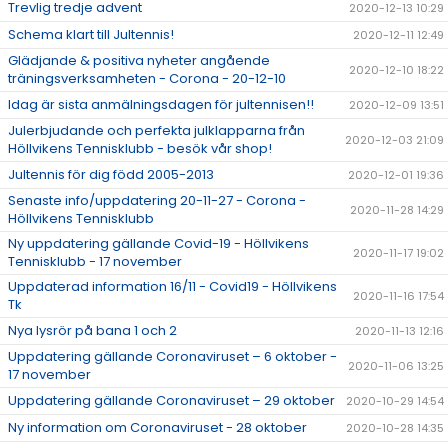
Trevlig tredje advent
2020-12-13 10:29
Schema klart till Jultennis!
2020-12-11 12:49
Glädjande & positiva nyheter angående
2020-12-10 18:22
träningsverksamheten - Corona - 20-12-10
Idag är sista anmälningsdagen för jultennisen!!
2020-12-09 13:51
Julerbjudande och perfekta julklapparna från
2020-12-03 21:09
Höllvikens Tennisklubb - besök vår shop!
Jultennis för dig född 2005-2013
2020-12-01 19:36
Senaste info/uppdatering 20-11-27 - Corona -
2020-11-28 14:29
Höllvikens Tennisklubb
Ny uppdatering gällande Covid-19 - Höllvikens
2020-11-17 19:02
Tennisklubb - 17 november
Uppdaterad information 16/11 - Covid19 - Höllvikens
2020-11-16 17:54
Tk
Nya lysrör på bana 1 och 2
2020-11-13 12:16
Uppdatering gällande Coronaviruset – 6 oktober -
2020-11-06 13:25
17 november
Uppdatering gällande Coronaviruset – 29 oktober
2020-10-29 14:54
Ny information om Coronaviruset - 28 oktober
2020-10-28 14:35