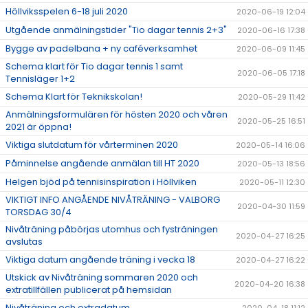
Höllviksspelen 6-18 juli 2020
2020-06-19 12:04
Utgående anmälningstider "Tio dagar tennis 2+3"
2020-06-16 17:38
Bygge av padelbana + ny caféverksamhet
2020-06-09 11:45
Schema klart för Tio dagar tennis 1 samt
2020-06-05 17:18
Tennisläger 1+2
Schema Klart för Teknikskolan!
2020-05-29 11:42
Anmälningsformulären för hösten 2020 och våren
2020-05-25 16:51
2021 är öppna!
Viktiga slutdatum för vårterminen 2020
2020-05-14 16:06
Påminnelse angående anmälan till HT 2020
2020-05-13 18:56
Helgen bjöd på tennisinspiration i Höllviken
2020-05-11 12:30
VIKTIGT INFO ANGÅENDE NIVÅTRÄNING - VALBORG
2020-04-30 11:59
TORSDAG 30/4
Nivåträning påbörjas utomhus och fysträningen
2020-04-27 16:25
avslutas
Viktiga datum angående träning i vecka 18
2020-04-27 16:22
Utskick av Nivåträning sommaren 2020 och
2020-04-20 16:38
extratillfällen publicerat på hemsidan
Nivåträning och extradatum