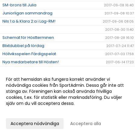
SM-brons till Julia
2017-09-08 16:40
Juniorligan sammandrag
2017-09-08 10:37
Nils 1:a & Klara 2:a i Lag-RM!
2017-09-06 08:05
2017-08-30 11:40
Schemat för Höstterminen
2017-08-28 16:10
Blixtdubbel på lördag
2017-07-24 11:47
Höllviksspelen Färdigspelat
2017-07-03 17:59
Nya medarbetare till Hösten!
2017-06-14 17:23
Dubbel-Bubbel med tennis och mingel
2017-05-29 11:16
Tack Christian!
2017-05-18 12:35
För att hemsidan ska fungera korrekt använder vi
nödvändiga cookies från SportAdmin. Dessa går inte att
Klubbkläder!
2017-05-15 12:55
stänga av. Föreningen kan också använda frivilliga
Tränare inför HT -17 sökes
2017-05-04 15:13
cookies, t.ex. för statistik eller marknadsföring. Du väljer
Dubbel-Bubbel
själv om du vill acceptera dessa.
2017-05-03 10:58
Höllvikens tennisklubb hade besök...
Anpassa dina val
2017-04-26 12:26
Utmärkelser på Årsmötet
2017-04-24 12:47
Acceptera nödvändiga
Acceptera alla
Medlemsenkät
2017-04-18 13:05