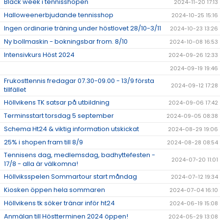
Black week i tennisshopen
2024-11-20 17:13
Halloweenerbjudande tennisshop
2024-10-25 15:16
Ingen ordinarie träning under höstlovet 28/10-3/11
2024-10-23 13:26
Ny bollmaskin - bokningsbar from. 8/10
2024-10-08 16:53
Intensivkurs Höst 2024
2024-09-26 12:33
2024-09-19 19:46
Frukosttennis fredagar 07.30-09.00 - 13/9 första
2024-09-12 17:28
tillfället
Höllvikens TK satsar på utbildning
2024-09-06 17:42
Terminsstart torsdag 5 september
2024-09-05 08:38
Schema Ht24 & viktig information utskickat
2024-08-29 19:06
25% i shopen fram till 8/9
2024-08-28 08:54
Tennisens dag, medlemsdag, badhyttefesten -
2024-07-20 11:01
17/8 - alla är välkomna!
Höllviksspelen Sommartour start måndag
2024-07-12 19:34
Kiosken öppen hela sommaren
2024-07-04 16:10
Höllvikens tk söker tränar inför ht24
2024-06-19 15:08
Anmälan till Höstterminen 2024 öppen!
2024-05-29 13:08