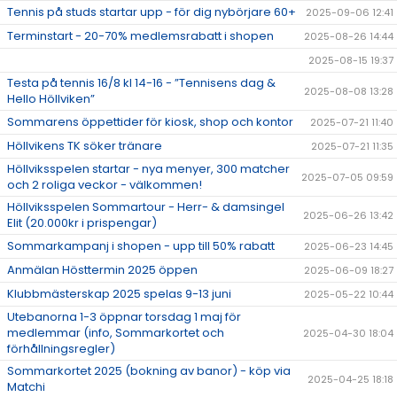
Tennis på studs startar upp - för dig nybörjare 60+
2025-09-06 12:41
Terminstart - 20-70% medlemsrabatt i shopen
2025-08-26 14:44
2025-08-15 19:37
Testa på tennis 16/8 kl 14-16 - ”Tennisens dag &
2025-08-08 13:28
Hello Höllviken”
Sommarens öppettider för kiosk, shop och kontor
2025-07-21 11:40
Höllvikens TK söker tränare
2025-07-21 11:35
Höllviksspelen startar - nya menyer, 300 matcher
2025-07-05 09:59
och 2 roliga veckor - välkommen!
Höllviksspelen Sommartour - Herr- & damsingel
2025-06-26 13:42
Elit (20.000kr i prispengar)
Sommarkampanj i shopen - upp till 50% rabatt
2025-06-23 14:45
Anmälan Hösttermin 2025 öppen
2025-06-09 18:27
Klubbmästerskap 2025 spelas 9-13 juni
2025-05-22 10:44
Utebanorna 1-3 öppnar torsdag 1 maj för
medlemmar (info, Sommarkortet och
2025-04-30 18:04
förhållningsregler)
Sommarkortet 2025 (bokning av banor) - köp via
2025-04-25 18:18
Matchi