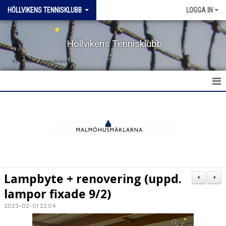
HÖLLVIKENS TENNISKLUBB
LOGGA IN
Höllvikens Tennisklubb
HEM
NYHETER
BOKA BANA
Lampbyte + renovering (uppd.
<
>
TERMINSTRÄNING HT & VT
lampor fixade 9/2)
2023-02-01 22:04
TRÄNING SOMMAR